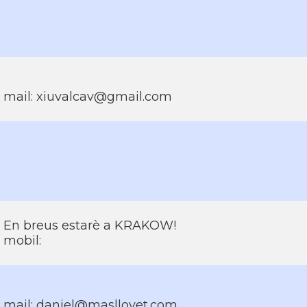
mail: xiuvalcav@gmail.com
En breus estarè a KRAKOW!
mobil:
mail: daniel@masllovet.com