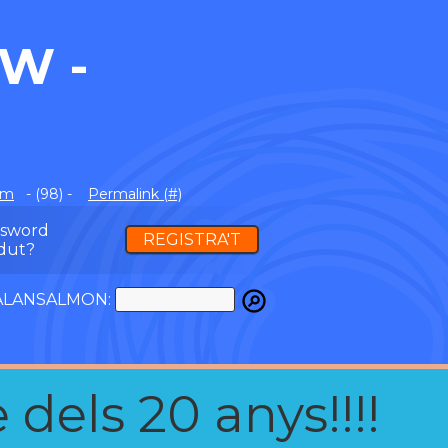
W -
om
- (98) -
Permalink (#)
ssword
REGISTRA'T
dut?
ATALANSALMON:
 dels 20 anys!!!!