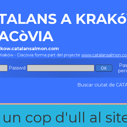
TALANS A KRAKó
ACòVIA
rakow.catalansalmon.com
Kraków - Cracòvia forma part del projecte
www.catalansalmon.c
Pa
Passwd
per
Buscar ciutat de C
n cop d'ull al site