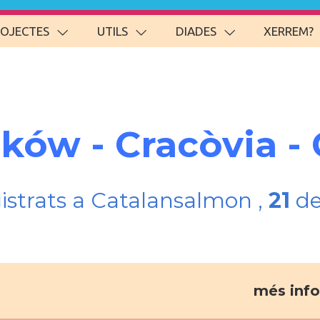
ROJECTES
UTILS
DIADES
XERREM?
aków - Cracòvia -
gistrats a Catalansalmon ,
21
de
més info