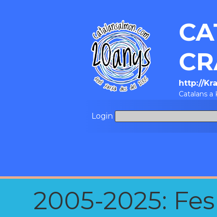
CA
CR
http://K
Catalans a 
Login
2005-2025: Fes u