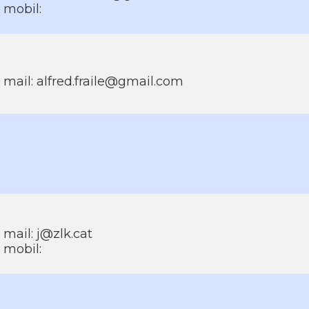
mobil:
mail: alfred.fraile@gmail.com
mail: j@zlk.cat
mobil: