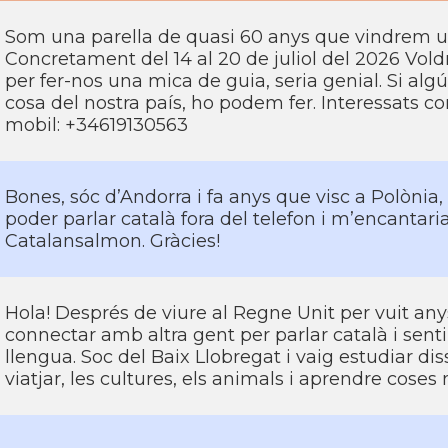
Som una parella de quasi 60 anys que vindrem uns
Concretament del 14 al 20 de juliol del 2026 Voldr
per fer-nos una mica de guia, seria genial. Si al
cosa del nostra país, ho podem fer. Interessats c
mobil: +34619130563
Bones, sóc d’Andorra i fa anys que visc a Polònia, 
poder parlar català fora del telefon i m’encantar
Catalansalmon. Gràcies!
Hola! Després de viure al Regne Unit per vuit an
connectar amb altra gent per parlar català i sent
llengua. Soc del Baix Llobregat i vaig estudiar di
viatjar, les cultures, els animals i aprendre coses