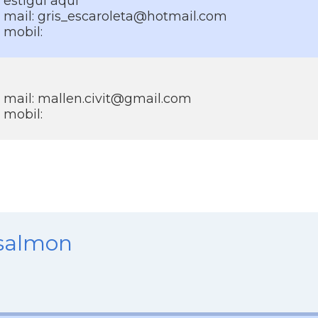
estigui aquí­
mail: gris_escaroleta@hotmail.com
mobil:
mail: mallen.civit@gmail.com
mobil:
nsalmon