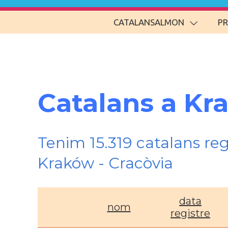
CATALANSALMON
P
Catalans a Kr
Tenim 15.319 catalans re
Kraków - Cracòvia
data
nom
registre