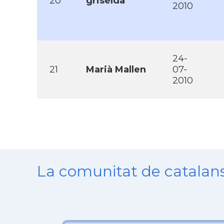
20
griselda
2010
24-
21
Marià Mallen
07-
2010
La comunitat de catala