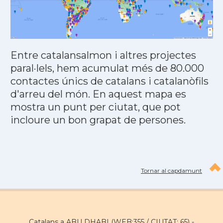
Entre catalansalmon i altres projectes
paral·lels, hem acumulat més de 80.000
contactes únics de catalans i catalanòfils
d'arreu del món. En aquest mapa es
mostra un punt per ciutat, que pot
incloure un bon grapat de persones.
Tornar al capdamunt
Catalans a ABU DHABI (WEB:355 / CIUTAT: 65) -