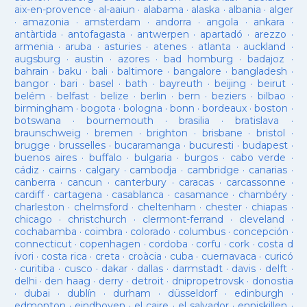
aix-en-provence
·
al-aaiun
·
alabama
·
alaska
·
albania
·
alger
·
amazonia
·
amsterdam
·
andorra
·
angola
·
ankara
·
antàrtida
·
antofagasta
·
antwerpen
·
apartadó
·
arezzo
·
armenia
·
aruba
·
asturies
·
atenes
·
atlanta
·
auckland
·
augsburg
·
austin
·
azores
·
bad homburg
·
badajoz
·
bahrain
·
baku
·
bali
·
baltimore
·
bangalore
·
bangladesh
·
bangor
·
bari
·
basel
·
bath
·
bayreuth
·
beijing
·
beirut
·
belém
·
belfast
·
belize
·
berlin
·
bern
·
beziers
·
bilbao
·
birmingham
·
bogota
·
bologna
·
bonn
·
bordeaux
·
boston
·
botswana
·
bournemouth
·
brasilia
·
bratislava
·
braunschweig
·
bremen
·
brighton
·
brisbane
·
bristol
·
brugge
·
brusselles
·
bucaramanga
·
bucuresti
·
budapest
·
buenos aires
·
buffalo
·
bulgaria
·
burgos
·
cabo verde
·
cádiz
·
cairns
·
calgary
·
cambodja
·
cambridge
·
canarias
·
canberra
·
cancun
·
canterbury
·
caracas
·
carcassonne
·
cardiff
·
cartagena
·
casablanca
·
casamance
·
chambéry
·
charleston
·
chelmsford
·
cheltenham
·
chester
·
chiapas
·
chicago
·
christchurch
·
clermont-ferrand
·
cleveland
·
cochabamba
·
coimbra
·
colorado
·
columbus
·
concepción
·
connecticut
·
copenhagen
·
cordoba
·
corfu
·
cork
·
costa d
ivori
·
costa rica
·
creta
·
croàcia
·
cuba
·
cuernavaca
·
curicó
·
curitiba
·
cusco
·
dakar
·
dallas
·
darmstadt
·
davis
·
delft
·
delhi
·
den haag
·
derry
·
detroit
·
dnipropetrovsk
·
donostia
·
dubai
·
dublín
·
durham
·
düsseldorf
·
edinburgh
·
edmonton
·
eindhoven
·
el caire
·
el salvador
·
enniskillen
·