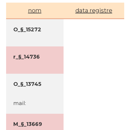
nom
data registre
O_§_15272
r_§_14736
O_§_13745
mail:
M_§_13669