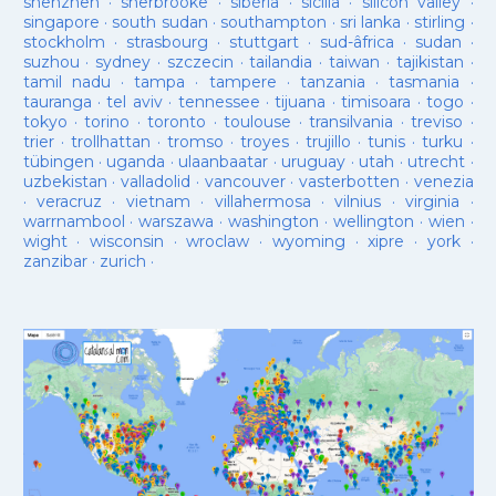
shenzhen
·
sherbrooke
·
sibèria
·
sicilia
·
silicon valley
·
singapore
·
south sudan
·
southampton
·
sri lanka
·
stirling
·
stockholm
·
strasbourg
·
stuttgart
·
sud-âfrica
·
sudan
·
suzhou
·
sydney
·
szczecin
·
tailandia
·
taiwan
·
tajikistan
·
tamil nadu
·
tampa
·
tampere
·
tanzania
·
tasmania
·
tauranga
·
tel aviv
·
tennessee
·
tijuana
·
timisoara
·
togo
·
tokyo
·
torino
·
toronto
·
toulouse
·
transilvania
·
treviso
·
trier
·
trollhattan
·
tromso
·
troyes
·
trujillo
·
tunis
·
turku
·
tübingen
·
uganda
·
ulaanbaatar
·
uruguay
·
utah
·
utrecht
·
uzbekistan
·
valladolid
·
vancouver
·
vasterbotten
·
venezia
·
veracruz
·
vietnam
·
villahermosa
·
vilnius
·
virginia
·
warrnambool
·
warszawa
·
washington
·
wellington
·
wien
·
wight
·
wisconsin
·
wroclaw
·
wyoming
·
xipre
·
york
·
zanzibar
·
zurich
·