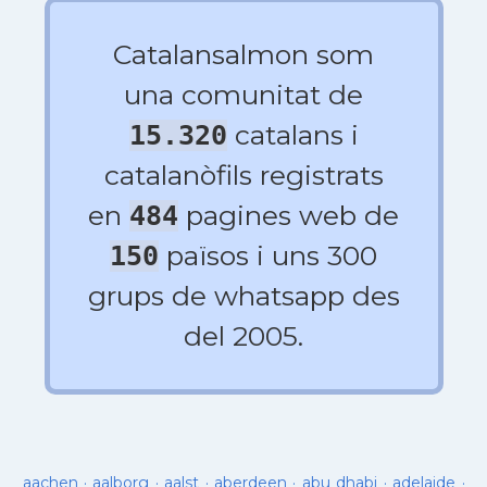
Catalansalmon som
una comunitat de
catalans i
15.320
catalanòfils registrats
en
pagines web de
484
països i uns 300
150
grups de whatsapp des
del 2005.
aachen
·
aalborg
·
aalst
·
aberdeen
·
abu dhabi
·
adelaide
·