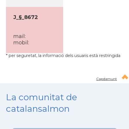
J_§_8672
mail:
mobil:
* per seguretat, la informació dels usuaris està restringida
Capdamunt
La comunitat de
catalansalmon