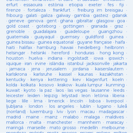
erfurt
·
essaouira
·
estònia
·
etiopia
·
exeter
·
fes
·
fiji
·
firenze
·
fortaleza
·
frankfurt
·
freiburg im breisgau
·
fribourg
·
galati
·
galiza
·
galway
·
gambia
·
gasteiz
·
gdansk
·
geneve
·
genova
·
gent
·
ghana
·
gibraltar
·
glasgow
·
goa
·
gold coast
·
goteborg
·
gottingen
·
granada
·
graz
·
grenoble
·
guadalajara
·
guadeloupe
·
guangzhou
·
guatemala
·
guayaquil
·
guernsey
·
guildford
·
guinea
·
guinea bissau
·
guinea equatorial
·
guyane française
·
haifa
·
haiti
·
halifax
·
hamburg
·
hawaii
·
heidelberg
·
heilbronn
·
helsingør
·
helsinki
·
hereford
·
honduras
·
hong kong
·
houston
·
huelva
·
indiana
·
ingolstadt
·
iowa
·
ipswich
·
iquique
·
iran
·
irvine
·
islàndia
·
istanbul
·
jacksonville
·
jakarta
·
jamaica
·
jena
·
jerusalem
·
jordania
·
kaiserslautern
·
karlskrona
·
karlsruhe
·
kassel
·
kaunas
·
kazakhstan
·
kentucky
·
kenya
·
kettering
·
kiev
·
klagenfurt
·
koeln
·
kolda
·
kolkata
·
kosovo
·
krakow
·
kuala lumpur
·
kunming
·
kuwait
·
kyoto
·
la paz
·
laos
·
las vegas
·
lausanne
·
leeds
·
leicester
·
leiden
·
leipzig
·
lelystad
·
leon
·
letònia
·
liberia
·
liege
·
lille
·
lima
·
limerick
·
lincoln
·
lisboa
·
liverpool
·
ljubljana
·
london
·
los angeles
·
lublin
·
lugano
·
luleå
(norrland)
·
luxemburg
·
lviv
·
lyon
·
macau
·
madagascar
·
madrid
·
maine
·
mainz
·
malabo
·
malaga
·
maldives
·
mallorca
·
malta
·
manchester
·
mannheim
·
maracay
·
maringá
·
marseille
·
mato grosso
·
medellín
·
melbourne
·