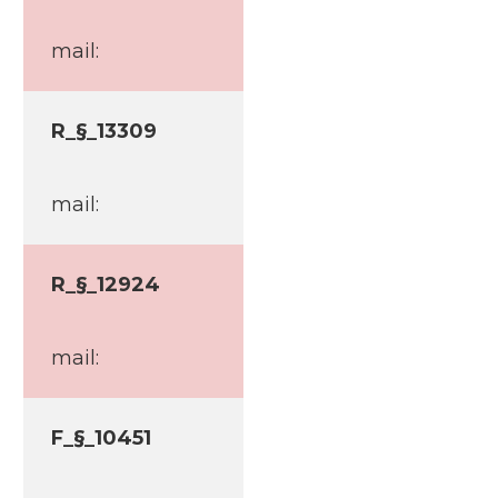
mail:
R_§_13309
mail:
R_§_12924
mail:
F_§_10451