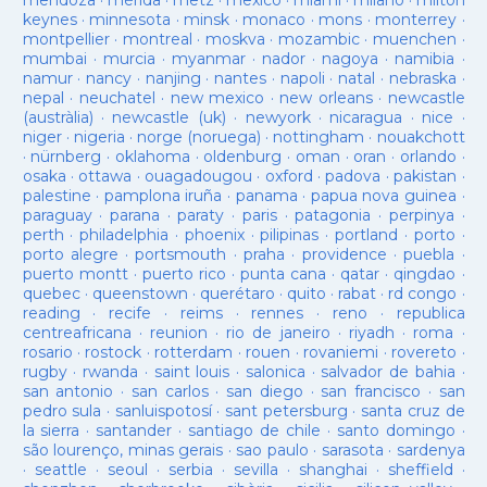
mendoza
·
mérida
·
metz
·
mexico
·
miami
·
milano
·
milton
keynes
·
minnesota
·
minsk
·
monaco
·
mons
·
monterrey
·
montpellier
·
montreal
·
moskva
·
mozambic
·
muenchen
·
mumbai
·
murcia
·
myanmar
·
nador
·
nagoya
·
namibia
·
namur
·
nancy
·
nanjing
·
nantes
·
napoli
·
natal
·
nebraska
·
nepal
·
neuchatel
·
new mexico
·
new orleans
·
newcastle
(austràlia)
·
newcastle (uk)
·
newyork
·
nicaragua
·
nice
·
niger
·
nigeria
·
norge (noruega)
·
nottingham
·
nouakchott
·
nürnberg
·
oklahoma
·
oldenburg
·
oman
·
oran
·
orlando
·
osaka
·
ottawa
·
ouagadougou
·
oxford
·
padova
·
pakistan
·
palestine
·
pamplona iruña
·
panama
·
papua nova guinea
·
paraguay
·
parana
·
paraty
·
paris
·
patagonia
·
perpinya
·
perth
·
philadelphia
·
phoenix
·
pilipinas
·
portland
·
porto
·
porto alegre
·
portsmouth
·
praha
·
providence
·
puebla
·
puerto montt
·
puerto rico
·
punta cana
·
qatar
·
qingdao
·
quebec
·
queenstown
·
querétaro
·
quito
·
rabat
·
rd congo
·
reading
·
recife
·
reims
·
rennes
·
reno
·
republica
centreafricana
·
reunion
·
rio de janeiro
·
riyadh
·
roma
·
rosario
·
rostock
·
rotterdam
·
rouen
·
rovaniemi
·
rovereto
·
rugby
·
rwanda
·
saint louis
·
salonica
·
salvador de bahia
·
san antonio
·
san carlos
·
san diego
·
san francisco
·
san
pedro sula
·
sanluispotosí
·
sant petersburg
·
santa cruz de
la sierra
·
santander
·
santiago de chile
·
santo domingo
·
são lourenço, minas gerais
·
sao paulo
·
sarasota
·
sardenya
·
seattle
·
seoul
·
serbia
·
sevilla
·
shanghai
·
sheffield
·