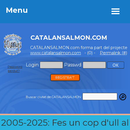
Menu
Menu
CATALANSALMON.COM
CATALANSALMON.com forma part del projecte
www.catalansalmon.com
- (0) -
Permalink (#)
Login
Passwd
Password
perdut?
REGISTRA'T
Buscar ciutat de CATALANSALMON:
2005-2025: Fes un cop d'ull al