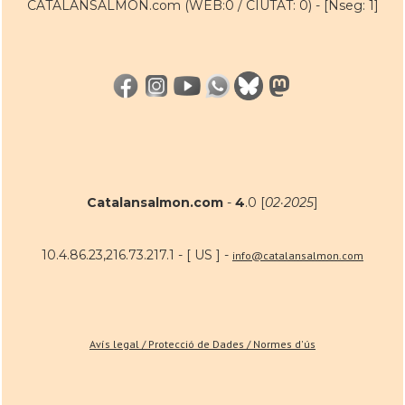
CATALANSALMON.com (WEB:0 / CIUTAT: 0) -
[Nseg: 1]
Catalansalmon.com
-
4
.0 [
02·2025
]
10.4.86.23,216.73.217.1 - [ US ] -
info@catalansalmon.com
Avís legal / Protecció de Dades / Normes d'ús