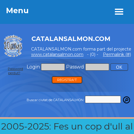
Menu
Menu
CATALANSALMON.COM
CATALANSALMON.com forma part del projecte
www.catalansalmon.com
- (0) -
Permalink (#)
Login
Passwd
Password
perdut?
REGISTRA'T
Buscar ciutat de CATALANSALMON:
2005-2025: Fes un cop d'ull al