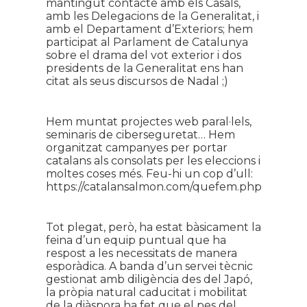
mantingut contacte amb els Casals,
amb les Delegacions de la Generalitat, i
amb el Departament d’Exteriors; hem
participat al Parlament de Catalunya
sobre el drama del vot exterior i dos
presidents de la Generalitat ens han
citat als seus discursos de Nadal ;)
Hem muntat projectes web paral·lels,
seminaris de ciberseguretat… Hem
organitzat campanyes per portar
catalans als consolats per les eleccions i
moltes coses més. Feu-hi un cop d’ull:
https://catalansalmon.com/quefem.php
Tot plegat, però, ha estat bàsicament la
feina d’un equip puntual que ha
respost a les necessitats de manera
esporàdica. A banda d’un servei tècnic
gestionat amb diligència des del Japó,
la pròpia natural caducitat i mobilitat
de la diàspora ha fet que el pes del