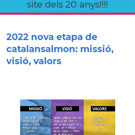
site dels 20 anys!!!!
2022 nova etapa de
catalansalmon: missió,
visió, valors