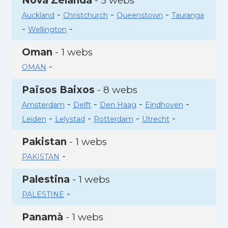
Nova Zelanda
- 5 webs
-
-
-
Auckland
Christchurch
Queenstown
Tauranga
-
-
Wellington
Oman
- 1 webs
-
OMAN
Països Baixos
- 8 webs
-
-
-
-
Amsterdam
Delft
Den Haag
Eindhoven
-
-
-
-
Leiden
Lelystad
Rotterdam
Utrecht
Pakistan
- 1 webs
-
PAKISTAN
Palestina
- 1 webs
-
PALESTINE
Panamà
- 1 webs