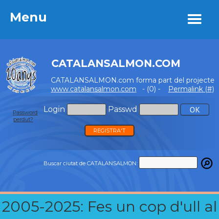
Menu
Menu
CATALANSALMON.COM
CATALANSALMON.com forma part del projecte
www.catalansalmon.com
- (0) -
Permalink (#)
Login
Passwd
Password
perdut?
REGISTRA'T
Buscar ciutat de CATALANSALMON:
2005-2025: Fes un cop d'ull al