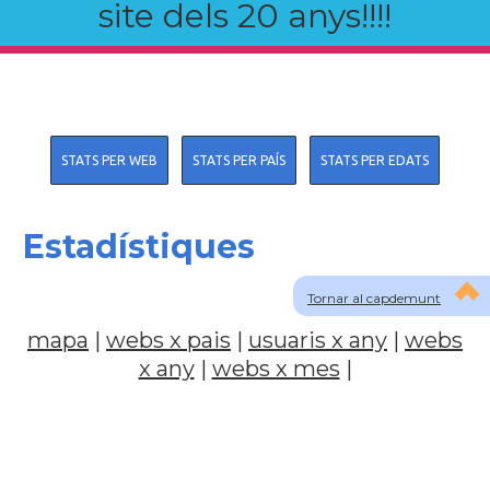
site dels 20 anys!!!!
STATS PER WEB
STATS PER PAÍS
STATS PER EDATS
Estadístiques
Tornar al capdemunt
mapa
|
webs x pais
|
usuaris x any
|
webs
x any
|
webs x mes
|