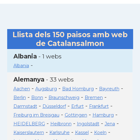
Llista dels
150
paisos amb web
de Catalansalmon
Albania
- 1 webs
-
Albania
Alemanya
- 33 webs
-
-
-
-
Aachen
Augsburg
Bad Homburg
Bayreuth
-
-
-
-
Berlin
Bonn
Braunschweig
Bremen
-
-
-
-
Darmstadt
Düsseldorf
Erfurt
Frankfurt
-
-
-
Freiburg im Breisgau
Gottingen
Hamburg
-
-
-
-
HEIDELBERG
Heilbronn
Ingolstadt
Jena
-
-
-
-
Kaiserslautern
Karlsruhe
Kassel
Koeln