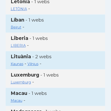
Letònia
- 1 webs
-
LETÒNIA
Líban
- 1 webs
-
Beirut
Liberia
- 1 webs
-
LIBERIA
Lituània
- 2 webs
-
-
Kaunas
Vilnius
Luxemburg
- 1 webs
-
Luxemburg
Macau
- 1 webs
-
Macau