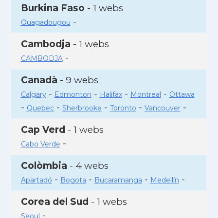
Burkina Faso
- 1 webs
-
Ouagadougou
Cambodja
- 1 webs
-
CAMBODJA
Canadà
- 9 webs
-
-
-
-
Calgary
Edmonton
Halifax
Montreal
Ottawa
-
-
-
-
-
Quebec
Sherbrooke
Toronto
Vancouver
Cap Verd
- 1 webs
-
Cabo Verde
Colòmbia
- 4 webs
-
-
-
-
Apartadó
Bogota
Bucaramanga
Medellín
Corea del Sud
- 1 webs
-
Seoul