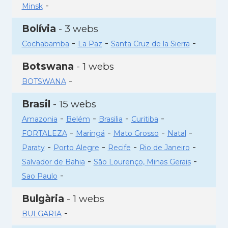
-
Minsk
Bolívia
- 3 webs
-
-
-
Cochabamba
La Paz
Santa Cruz de la Sierra
Botswana
- 1 webs
-
BOTSWANA
Brasil
- 15 webs
-
-
-
-
Amazonia
Belém
Brasilia
Curitiba
-
-
-
-
FORTALEZA
Maringá
Mato Grosso
Natal
-
-
-
-
Paraty
Porto Alegre
Recife
Rio de Janeiro
-
-
Salvador de Bahia
São Lourenço, Minas Gerais
-
Sao Paulo
Bulgària
- 1 webs
-
BULGARIA