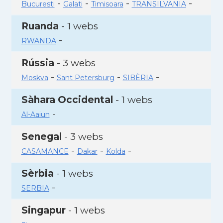
-
-
-
-
Bucuresti
Galati
Timisoara
TRANSILVANIA
Ruanda
- 1 webs
-
RWANDA
Rússia
- 3 webs
-
-
-
Moskva
Sant Petersburg
SIBÈRIA
Sàhara Occidental
- 1 webs
-
Al-Aaiun
Senegal
- 3 webs
-
-
-
CASAMANCE
Dakar
Kolda
Sèrbia
- 1 webs
-
SERBIA
Singapur
- 1 webs