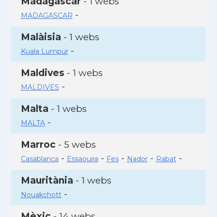
Madagascar
- 1 webs
-
MADAGASCAR
Malàisia
- 1 webs
-
Kuala Lumpur
Maldives
- 1 webs
-
MALDIVES
Malta
- 1 webs
-
MALTA
Marroc
- 5 webs
-
-
-
-
-
Casablanca
Essaouira
Fes
Nador
Rabat
Mauritània
- 1 webs
-
Nouakchott
Mèxic
- 14 webs