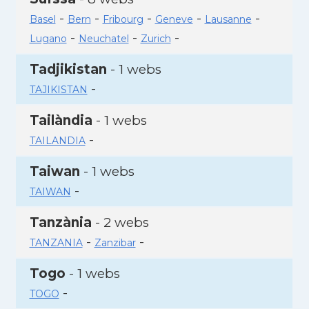
-
-
-
-
-
Basel
Bern
Fribourg
Geneve
Lausanne
-
-
-
Lugano
Neuchatel
Zurich
Tadjikistan
- 1 webs
-
TAJIKISTAN
Tailàndia
- 1 webs
-
TAILANDIA
Taiwan
- 1 webs
-
TAIWAN
Tanzània
- 2 webs
-
-
TANZANIA
Zanzibar
Togo
- 1 webs
-
TOGO