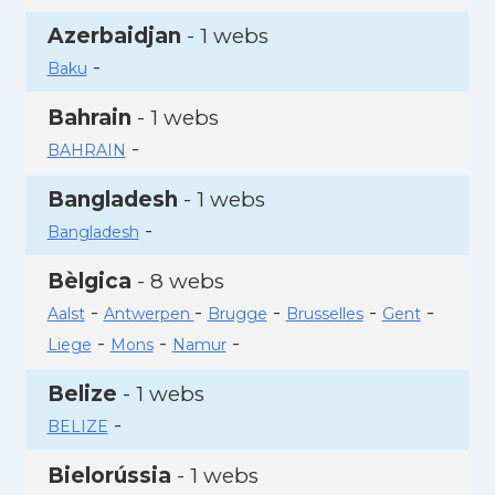
Azerbaidjan
- 1 webs
-
Baku
Bahrain
- 1 webs
-
BAHRAIN
Bangladesh
- 1 webs
-
Bangladesh
Bèlgica
- 8 webs
-
-
-
-
-
Aalst
Antwerpen
Brugge
Brusselles
Gent
-
-
-
Liege
Mons
Namur
Belize
- 1 webs
-
BELIZE
Bielorússia
- 1 webs