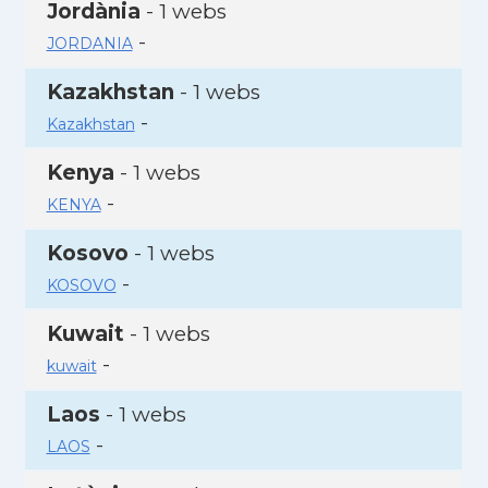
Jordània
- 1 webs
-
JORDANIA
Kazakhstan
- 1 webs
-
Kazakhstan
Kenya
- 1 webs
-
KENYA
Kosovo
- 1 webs
-
KOSOVO
Kuwait
- 1 webs
-
kuwait
Laos
- 1 webs
-
LAOS