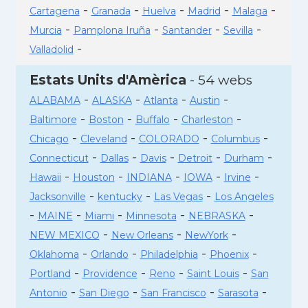
-
-
-
-
-
Cartagena
Granada
Huelva
Madrid
Malaga
-
-
-
-
Murcia
Pamplona Iruña
Santander
Sevilla
-
Valladolid
Estats Units d'Amèrica
- 54 webs
-
-
-
-
ALABAMA
ALASKA
Atlanta
Austin
-
-
-
-
Baltimore
Boston
Buffalo
Charleston
-
-
-
-
Chicago
Cleveland
COLORADO
Columbus
-
-
-
-
-
Connecticut
Dallas
Davis
Detroit
Durham
-
-
-
-
-
Hawaii
Houston
INDIANA
IOWA
Irvine
-
-
-
Jacksonville
kentucky
Las Vegas
Los Angeles
-
-
-
-
-
MAINE
Miami
Minnesota
NEBRASKA
-
-
-
NEW MEXICO
New Orleans
NewYork
-
-
-
-
Oklahoma
Orlando
Philadelphia
Phoenix
-
-
-
-
Portland
Providence
Reno
Saint Louis
San
-
-
-
-
Antonio
San Diego
San Francisco
Sarasota