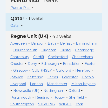
Puerto Rico
- 1 webs
-
Puerto Rico
Qatar
- 1 webs
-
Qatar
Regne Unit (UK)
- 42 webs
-
-
-
-
Aberdeen
Bangor
Bath
Belfast
Birmingham
-
-
-
-
-
Bournemouth
Brighton
Bristol
Cambridge
-
-
-
-
Canterbury
Cardiff
Chelmsford
Cheltenham
-
-
-
-
Chester
Derry
Edinburgh
Enniskillen
Exeter
-
-
-
-
-
Glasgow
GUERNSEY
Guildford
Hereford
-
-
-
-
-
Ipswich
Kettering
Leeds
Leicester
Lincoln
-
-
-
Liverpool
London
Manchester
Milton Keynes
-
-
-
-
Newcastle (UK)
Nottingham
Oxford
-
-
-
-
Portsmouth
Reading
Rugby
Sheffield
-
-
-
-
Southampton
STIRLING
WIGHT
York