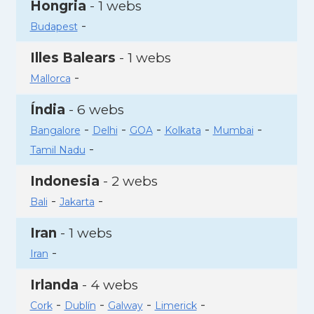
Hongria
- 1 webs
-
Budapest
Illes Balears
- 1 webs
-
Mallorca
Índia
- 6 webs
-
-
-
-
-
Bangalore
Delhi
GOA
Kolkata
Mumbai
-
Tamil Nadu
Indonesia
- 2 webs
-
-
Bali
Jakarta
Iran
- 1 webs
-
Iran
Irlanda
- 4 webs
-
-
-
-
Cork
Dublín
Galway
Limerick