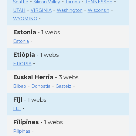
-
-
-
-
Seattle
Silicon Valley
Tampa
TENNESSEE
-
-
-
-
UTAH
VIRGINIA
Washington
Wisconsin
-
WYOMING
Estonia
- 1 webs
-
Estònia
Etiòpia
- 1 webs
-
ETIOPIA
Euskal Herria
- 3 webs
-
-
-
Bilbao
Donostia
Gasteiz
Fiji
- 1 webs
-
FIJI
Filipines
- 1 webs
-
Pilipinas