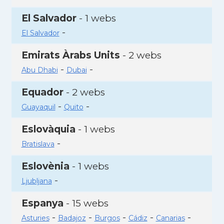
El Salvador
- 1 webs
-
El Salvador
Emirats Àrabs Units
- 2 webs
-
-
Abu Dhabi
Dubai
Equador
- 2 webs
-
-
Guayaquil
Quito
Eslovàquia
- 1 webs
-
Bratislava
Eslovènia
- 1 webs
-
Ljubljana
Espanya
- 15 webs
-
-
-
-
-
Asturies
Badajoz
Burgos
Cádiz
Canarias