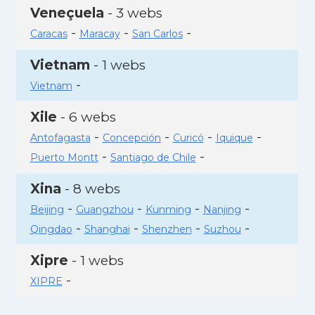
Veneçuela
- 3 webs
-
-
-
Caracas
Maracay
San Carlos
Vietnam
- 1 webs
-
Vietnam
Xile
- 6 webs
-
-
-
-
Antofagasta
Concepción
Curicó
Iquique
-
-
Puerto Montt
Santiago de Chile
Xina
- 8 webs
-
-
-
-
Beijing
Guangzhou
Kunming
Nanjing
-
-
-
-
Qingdao
Shanghai
Shenzhen
Suzhou
Xipre
- 1 webs
-
XIPRE