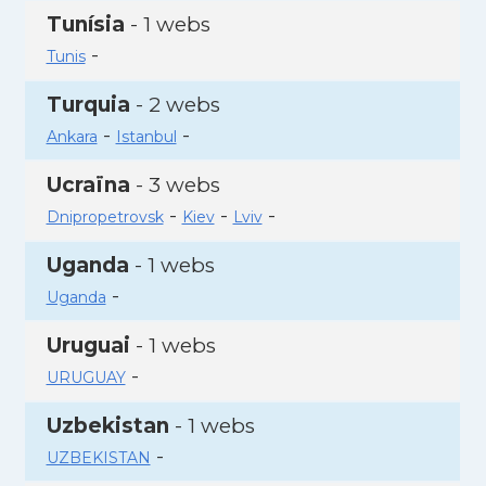
Tunísia
- 1 webs
-
Tunis
Turquia
- 2 webs
-
-
Ankara
Istanbul
Ucraïna
- 3 webs
-
-
-
Dnipropetrovsk
Kiev
Lviv
Uganda
- 1 webs
-
Uganda
Uruguai
- 1 webs
-
URUGUAY
Uzbekistan
- 1 webs
-
UZBEKISTAN