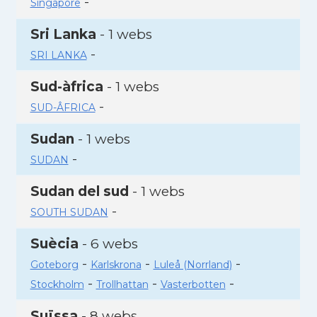
-
Singapore
Sri Lanka
- 1 webs
-
SRI LANKA
Sud-àfrica
- 1 webs
-
SUD-ÂFRICA
Sudan
- 1 webs
-
SUDAN
Sudan del sud
- 1 webs
-
SOUTH SUDAN
Suècia
- 6 webs
-
-
-
Goteborg
Karlskrona
Luleå (Norrland)
-
-
-
Stockholm
Trollhattan
Vasterbotten
Suïssa
- 8 webs