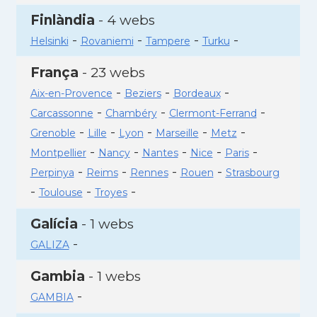
Finlàndia
- 4 webs
-
-
-
-
Helsinki
Rovaniemi
Tampere
Turku
França
- 23 webs
-
-
-
Aix-en-Provence
Beziers
Bordeaux
-
-
-
Carcassonne
Chambéry
Clermont-Ferrand
-
-
-
-
-
Grenoble
Lille
Lyon
Marseille
Metz
-
-
-
-
-
Montpellier
Nancy
Nantes
Nice
Paris
-
-
-
-
Perpinya
Reims
Rennes
Rouen
Strasbourg
-
-
-
Toulouse
Troyes
Galícia
- 1 webs
-
GALIZA
Gambia
- 1 webs
-
GAMBIA