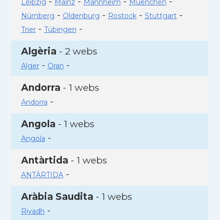
-
-
-
-
Leipzig
Mainz
Mannheim
Muenchen
-
-
-
-
Nürnberg
Oldenburg
Rostock
Stuttgart
-
-
Trier
Tübingen
Algèria
- 2 webs
-
-
Alger
Oran
Andorra
- 1 webs
-
Andorra
Angola
- 1 webs
-
Angola
Antàrtida
- 1 webs
-
ANTÀRTIDA
Aràbia Saudita
- 1 webs
-
Riyadh