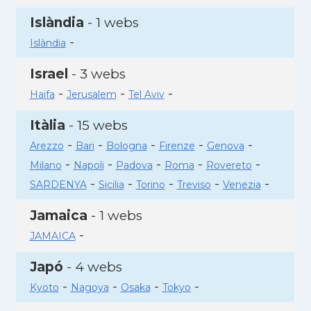
Islàndia
- 1 webs
-
Islàndia
Israel
- 3 webs
-
-
-
Haifa
Jerusalem
Tel Aviv
Itàlia
- 15 webs
-
-
-
-
-
Arezzo
Bari
Bologna
Firenze
Genova
-
-
-
-
-
Milano
Napoli
Padova
Roma
Rovereto
-
-
-
-
-
SARDENYA
Sicilia
Torino
Treviso
Venezia
Jamaica
- 1 webs
-
JAMAICA
Japó
- 4 webs
-
-
-
-
Kyoto
Nagoya
Osaka
Tokyo