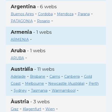
Argentina
- 6 webs
-
-
-
-
Buenos Aires
Cordoba
Mendoza
Parana
-
-
PATAGONIA
Rosario
Armenia
- 1 webs
-
ARMENIA
Aruba
- 1 webs
-
ARUBA
Austràlia
- 11 webs
-
-
-
-
Adelaide
Brisbane
Cairns
Canberra
Gold
-
-
-
Coast
Melbourne
Newcastle (Austràlia)
Perth
-
-
-
-
Sydney
Tasmania
Warrnambool
Àustria
- 3 webs
-
-
-
Graz
Klagenfurt
Wien