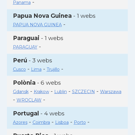
-
Panama
Papua Nova Guinea
- 1 webs
-
PAPUA NOVA GUINEA
Paraguai
- 1 webs
-
PARAGUAY
Perú
- 3 webs
-
-
-
Cusco
Lima
Trujillo
Polònia
- 6 webs
-
-
-
-
Gdansk
Krakow
Lublin
SZCZECIN
Warszawa
-
-
WROCLAW
Portugal
- 4 webs
-
-
-
-
Azores
Coimbra
Lisboa
Porto