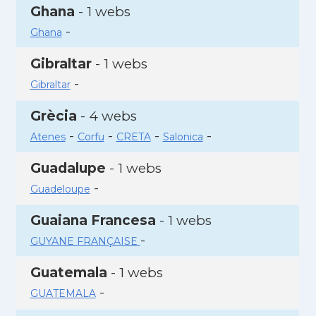
Ghana
- 1 webs
-
Ghana
Gibraltar
- 1 webs
-
Gibraltar
Grècia
- 4 webs
-
-
-
-
Atenes
Corfu
CRETA
Salonica
Guadalupe
- 1 webs
-
Guadeloupe
Guaiana Francesa
- 1 webs
-
GUYANE FRANÇAISE
Guatemala
- 1 webs
-
GUATEMALA