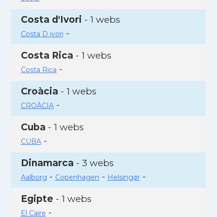
Costa d'Ivori
- 1 webs
-
Costa D ivori
Costa Rica
- 1 webs
-
Costa Rica
Croàcia
- 1 webs
-
CROÀCIA
Cuba
- 1 webs
-
CUBA
Dinamarca
- 3 webs
-
-
-
Aalborg
Copenhagen
Helsingør
Egipte
- 1 webs
-
El Caire