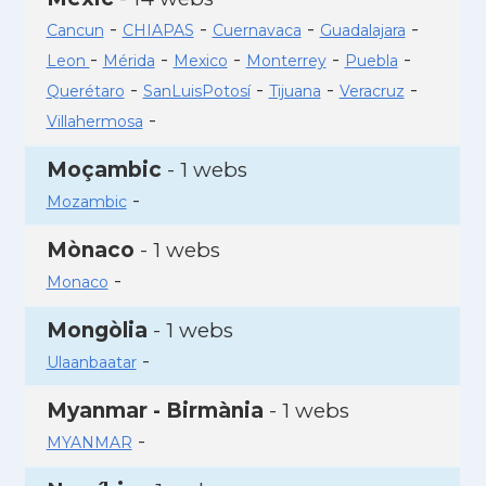
-
-
-
-
Cancun
CHIAPAS
Cuernavaca
Guadalajara
-
-
-
-
-
Leon
Mérida
Mexico
Monterrey
Puebla
-
-
-
-
Querétaro
SanLuisPotosí
Tijuana
Veracruz
-
Villahermosa
Moçambic
- 1 webs
-
Mozambic
Mònaco
- 1 webs
-
Monaco
Mongòlia
- 1 webs
-
Ulaanbaatar
Myanmar - Birmània
- 1 webs
-
MYANMAR