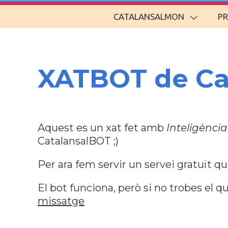
CATALANSALMON
P
XATBOT de C
Aquest es un xat fet amb
Inteligència 
CatalansalBOT ;)
Per ara fem servir un servei gratuït q
El bot funciona, però si no trobes el
missatge