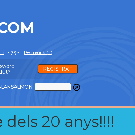
.COM
om
- (0) -
Permalink (#)
ssword
REGISTRA'T
dut?
ATALANSALMON:
 dels 20 anys!!!!