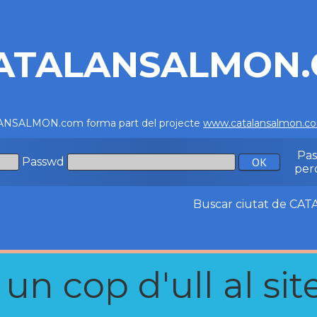
ATALANSALMON
NSALMON.com forma part del projecte
www.catalansalmon.c
Pa
Passwd
per
Buscar ciutat de C
n cop d'ull al site