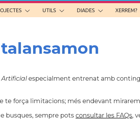
ROJECTES
UTILS
DIADES
XERREM?
atalansamon
Artificial
especialment entrenat amb contin
ue te força limitacions; més endevant mirarem 
 que busques, sempre pots
consultar les FAQs
, 