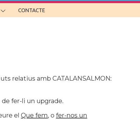
CONTACTE
guts relatius amb CATALANSALMON:
de fer-li un upgrade.
veure el
Que fem
, o
fer-nos un