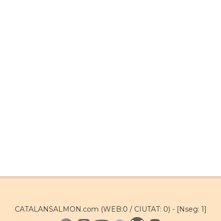
CATALANSALMON.com (WEB:0 / CIUTAT: 0) -
[Nseg: 1]