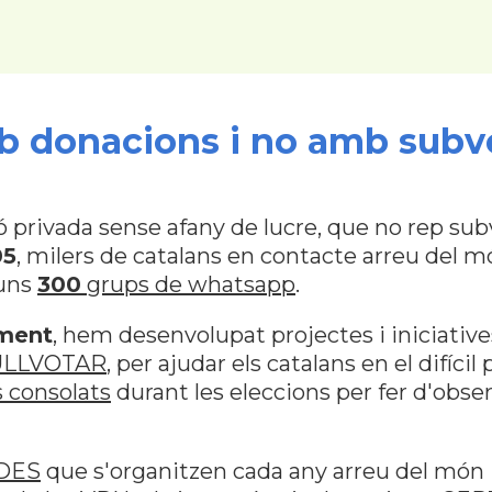
 donacions i no amb subv
ivada sense afany de lucre, que no rep subve
05
, milers de catalans en contacte arreu del m
 uns
300
grups de whatsapp
.
ament
, hem desenvolupat projectes i iniciati
ULLVOTAR
, per ajudar els catalans en el difícil
 consolats
durant les eleccions per fer d'obs
DES
que s'organitzen cada any arreu del món 