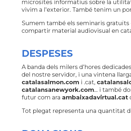
microsites informatius sobre la utilita
vivim a l'exterior. També tenim un po
Sumem també els seminaris gratuïts
compartir material audiovisual en cata
DESPESES
A banda dels milers d'hores dedicades
del nostre servidor, i una vintena lla
catalasalmon.com
i .cat,
catalansal
catalansanewyork.com
... i també d
futur com ara
ambaixadavirtual.cat
Tot plegat representa una quantitat d'