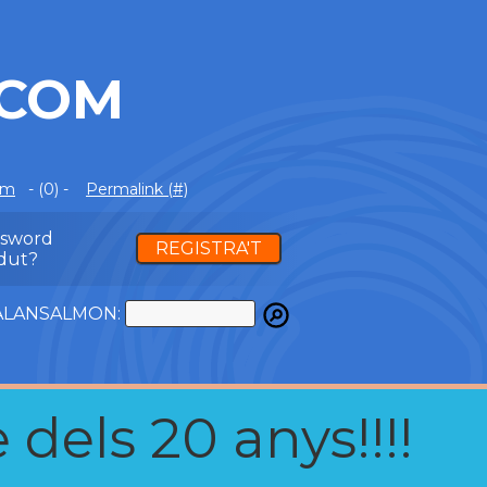
.COM
om
- (0) -
Permalink (#)
ssword
REGISTRA'T
dut?
ATALANSALMON:
 dels 20 anys!!!!