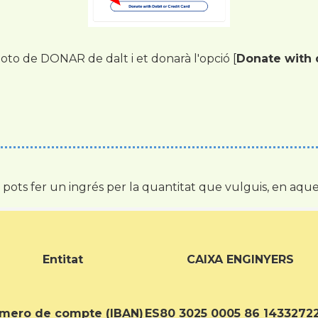
oto de DONAR de dalt i et donarà l'opció [
Donate with d
, pots fer un ingrés per la quantitat que vulguis, en a
Entitat
CAIXA ENGINYERS
mero de compte (IBAN)
ES80 3025 0005 86 1433272