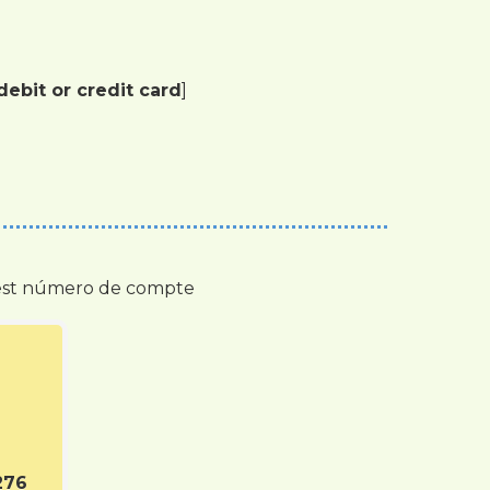
ebit or credit card
]
quest número de compte
276