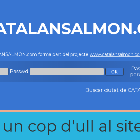
ATALANSALMON
NSALMON.com forma part del projecte
www.catalansalmon.c
Pa
Passwd
per
Buscar ciutat de C
n cop d'ull al site