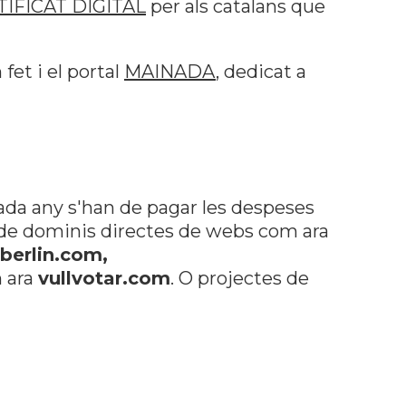
IFICAT DIGITAL
per als catalans que
et i el portal
MAINADA
, dedicat a
ada any s'han de pagar les despeses
es de dominis directes de webs com ara
berlin.com,
m ara
vullvotar.com
. O projectes de