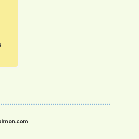
N
salmon.com