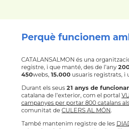
Perquè funcionem amb
CATALANSALMON és una organització pr
registre, i que manté, des de l'any
20
450
webs,
15.000
usuaris registrats, i
Durant els seus
21 anys de funcion
catalana de l'exterior, com el portal
V
campanyes per portar 800 catalans als
comunitat de
CULERS AL MÓN
.
També mantenim registre de les
DIA