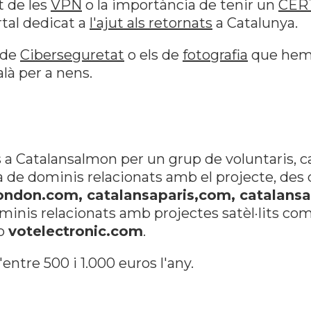
t de les
VPN
o la importància de tenir un
CERT
rtal dedicat a
l'ajut als retornats
a Catalunya.
 de
Ciberseguretat
o els de
fotografia
que hem f
là per a nens.
 a Catalansalmon per un grup de voluntaris, c
rga de dominis relacionats amb el projecte, d
ondon.com, catalansaparis,com, catalansa
ominis relacionats amb projectes satèl·lits co
o
votelectronic.com
.
entre 500 i 1.000 euros l'any.