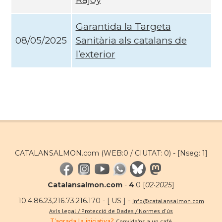
Garantida la Targeta
08/05/2025
Sanitària als catalans de
l’exterior
CATALANSALMON.com (WEB:0 / CIUTAT: 0) -
[Nseg: 1]
Catalansalmon.com
-
4
.0 [
02·2025
]
10.4.86.23,216.73.216.170 - [ US ] -
info@catalansalmon.com
Avís legal / Protecció de Dades / Normes d'ús
T'agrada la iniciativa?
Convida'ns a un café