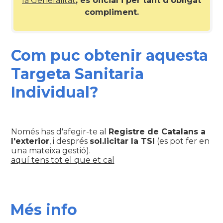
la Generalitat
; és oficial i per tant d'obligat
compliment.
Com puc obtenir aquesta
Targeta Sanitaria
Individual?
Només has d'afegir-te al
Registre de Catalans a
l'exterior
, i després
sol.licitar la TSI
(es pot fer en
una mateixa gestió).
aquí tens tot el que et cal
Més info