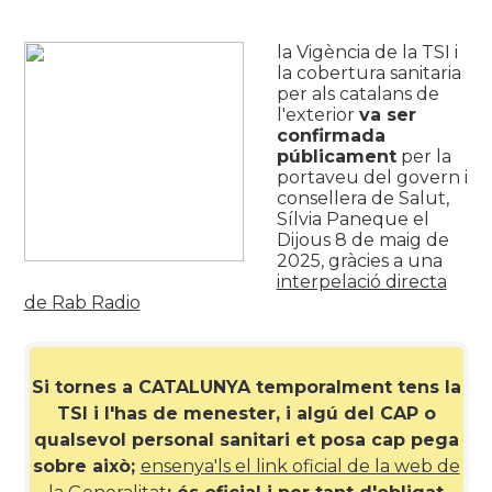
la Vigència de la TSI i
la cobertura sanitaria
per als catalans de
l'exterior
va ser
confirmada
públicament
per la
portaveu del govern i
consellera de Salut,
Sílvia Paneque el
Dijous 8 de maig de
2025, gràcies a una
interpelació directa
de Rab Radio
Si tornes a CATALUNYA temporalment tens la
TSI i l'has de menester, i algú del CAP o
qualsevol personal sanitari et posa cap pega
sobre això;
ensenya'ls el link oficial de la web de