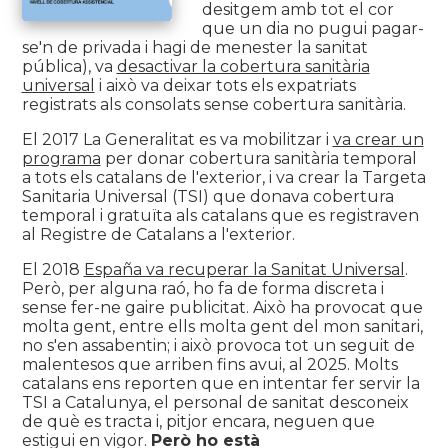
desitgem amb tot el cor
que un dia no pugui pagar-
se'n de privada i hagi de menester la sanitat
pública), va
desactivar la cobertura sanitària
universal
i això va deixar tots els expatriats
registrats als consolats sense cobertura sanitària.
El 2017 La Generalitat es va mobilitzar i
va crear un
programa
per donar cobertura sanitària temporal
a tots els catalans de l'exterior, i va crear la Targeta
Sanitaria Universal (TSI) que donava cobertura
temporal i gratuïta als catalans que es registraven
al Registre de Catalans a l'exterior.
El 2018
España va recuperar la Sanitat Universal
.
Però, per alguna raó, ho fa de forma discreta i
sense fer-ne gaire publicitat. Això ha provocat que
molta gent, entre ells molta gent del mon sanitari,
no s'en assabentin; i això provoca tot un seguit de
malentesos que arriben fins avui, al 2025. Molts
catalans ens reporten que en intentar fer servir la
TSI a Catalunya, el personal de sanitat desconeix
de què es tracta i, pitjor encara, neguen que
estigui en vigor.
Però ho està