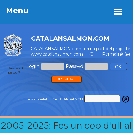
Menu
Menu
CATALANSALMON.COM
CATALANSALMON.com forma part del projecte
www.catalansalmon.com
- (0) -
Permalink (#)
Login
Passwd
Password
perdut?
REGISTRA'T
Buscar ciutat de CATALANSALMON:
2005-2025: Fes un cop d'ull al