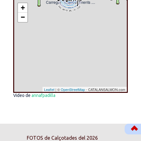
Carregant esdeveniments ....
+
−
Leaflet
| ©
OpenStreetMap
- CATALANSALMON.com
Video de
annafpadilla
FOTOS de Calçotades del 2026