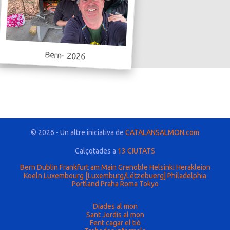
Bern- 2026
© 2026 - Un altre iniciativa de
CATALANSALMON.com
Calçotades a
13 CIUTATS
Bern
Dublin
Frankfurt am Main
Grenoble
Helsinki
Herakleion
Koeln
Luxembourg [Luxemburg/Lëtzebuerg]
Philadelphia
Portland
Praha
Roma
Tokyo
Diades al mon
Sant Jordis al mon
Fent cagar el tió