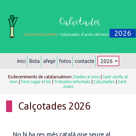
Calçotades
2026
CATALANSALMON
- Calçotades d'arreu del mon
inici
llista
afegir
fotos
contacte
Esdeveniments de catalansalmon:
Diades al mon
|
Sant Jordis al
mon
|
Fent cagar el tió
|
Trobades informals
|
Calçotades
|
Sant
Joans
Calçotades 2026
No hi ha res més català que seure al