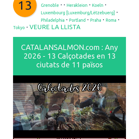
13
·
·
·
·
Grenoble
Herakleion
Koeln
·
Luxembourg [Luxemburg/Lëtzebuerg]
·
·
·
·
Philadelphia
Portland
Praha
Roma
·
VEURE LA LLISTA
Tokyo
CATALANSALMON.com : Any
2026 - 13 Calçotades en 13
ciutats de 11 països
Calçotades 2026