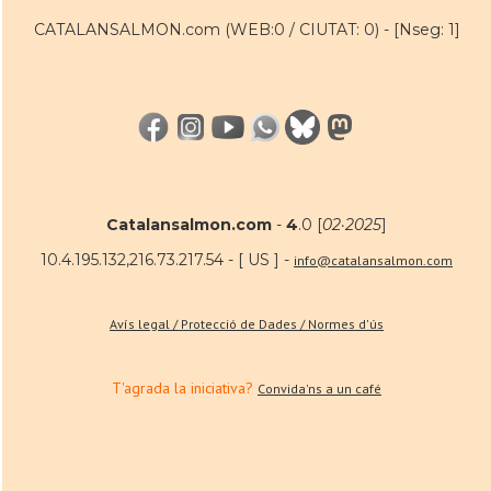
CATALANSALMON.com (WEB:0 / CIUTAT: 0) -
[Nseg: 1]
Catalansalmon.com
-
4
.0 [
02·2025
]
10.4.195.132,216.73.217.54 - [ US ] -
info@catalansalmon.com
Avís legal / Protecció de Dades / Normes d'ús
T'agrada la iniciativa?
Convida'ns a un café