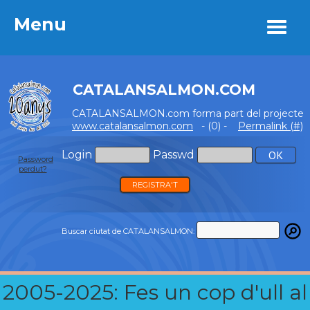
Menu
Menu
CATALANSALMON.COM
CATALANSALMON.com forma part del projecte
www.catalansalmon.com
- (0) -
Permalink (#)
Login
Passwd
Password
perdut?
REGISTRA'T
Buscar ciutat de CATALANSALMON:
2005-2025: Fes un cop d'ull al