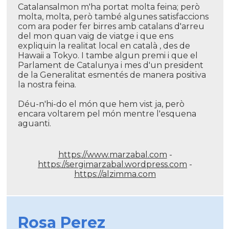
Catalansalmon m'ha portat molta feina; però
molta, molta, però també algunes satisfaccions
com ara poder fer birres amb catalans d'arreu
del mon quan vaig de viatge i que ens
expliquin la realitat local en català , des de
Hawaii a Tokyo. I tambe algun premi i que el
Parlament de Catalunya i mes d'un president
de la Generalitat esmentés de manera positiva
la nostra feina.
Déu-n'hi-do el món que hem vist ja, però
encara voltarem pel món mentre l'esquena
aguanti.
https://www.marzabal.com
-
https://sergimarzabal.wordpress.com
-
https://alzimma.com
Rosa Perez