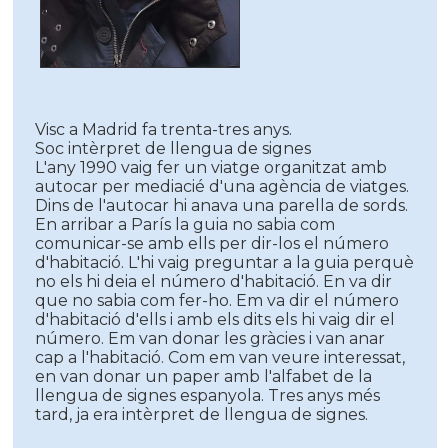
Visc a Madrid fa trenta-tres anys.
Soc intèrpret de llengua de signes
L'any 1990 vaig fer un viatge organitzat amb
autocar per mediacié d'una agència de viatges.
Dins de l'autocar hi anava una parella de sords.
En arribar a París la guia no sabia com
comunicar-se amb ells per dir-los el número
d'habitació. L'hi vaig preguntar a la guia perquè
no els hi deia el número d'habitació. En va dir
que no sabia com fer-ho. Em va dir el número
d'habitació d'ells i amb els dits els hi vaig dir el
número. Em van donar les gràcies i van anar
cap a l'habitació. Com em van veure interessat,
en van donar un paper amb l'alfabet de la
llengua de signes espanyola. Tres anys més
tard, ja era intèrpret de llengua de signes.