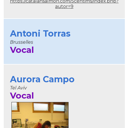
https://catalansalmon.com/5centims/index.php?
autor=9
Antoni Torras
Brusselles
Vocal
Aurora Campo
Tel Aviv
Vocal