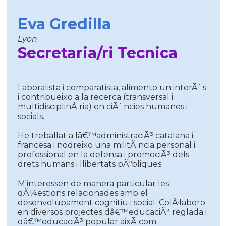
Eva Gredilla
Lyon
Secretaria/ri Tecnica
Laboralista i comparatista, alimento un interÃ¨s
i contribueixo a la recerca (transversal i
multidisciplinÃ ria) en ciÃ¨ncies humanes i
socials.
He treballat a lâ€™administraciÃ³ catalana i
francesa i nodreixo una militÃ ncia personal i
professional en la defensa i promociÃ³ dels
drets humans i llibertats pÃºbliques.
M'interessen de manera particular les
qÃ¼estions relacionades amb el
desenvolupament cognitiu i social. ColÂ·laboro
en diversos projectes dâ€™educaciÃ³ reglada i
dâ€™educaciÃ³ popular aixÃ­ com