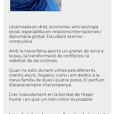
Llicenciada en dret, economia i antropologia
social, especialista en relacions internacionals i
diplomàcia global. Estudiant eterna i
compulsiva.
Amb la meva feina aporto un granet de sorra a
la pau, la transformació de conflictes i la
visibilitat de les ví­ctimes.
Quan no estic donant voltes pels diferents
orients, escric, llegeixo, cuino i em dedico a la
meva famí­lia de dues i quatre potes. El perfum
d'acacia sempre m'acompanya.
Crec tossudament en la bondat de l'èsser
humà i en qué un món millor és possible.