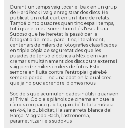
Durant un temps vaig tocar el baix en un grup
de HardRock i vaig enregistrar dos discs. He
publicat un relat curt en un llibre de relats.
També pinto quadres quan tinc espai i temps,
tot i que el meu somni humit és l'escultura.
Suposo que he heretat la passió per la
fotografia del meu pare i tinc, literalment,
centenars de milers de fotografies classificades i
en triple còpia de seguretat des que les
pujades de tensió elèctrica a Mèxic em van
cremar simultàniament dos discs durs externs i
vaig perdre milers i milers de fotos. Estic
sempre en lluita contra l'entropia i gairebé
sempre perdo. Tinc una edat en la qual crec
que ja no puc aprendre idiomes nous.
Soc dels que acumulen dades inútils i guanyen
al Trivial. Odio els plànols de cinema en que la
càmera no para quieta, gairebé tota la música
en 4x4, la publicitat, i la samarreta blanca del
Barça. M'agrada Bach, l'astronomia,
parametritzar i els sudokus.