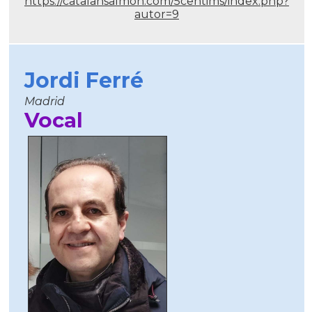
https://catalansalmon.com/5centims/index.php?
autor=9
Jordi Ferré
Madrid
Vocal