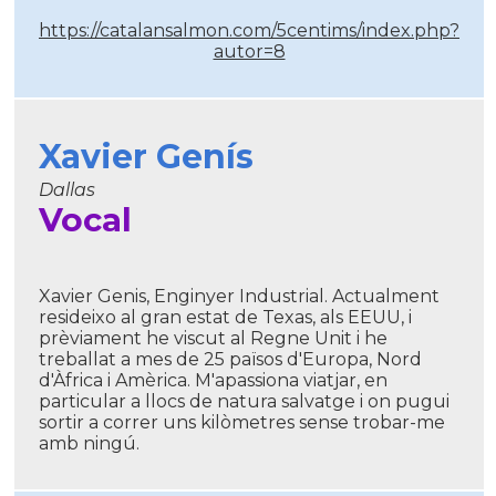
https://catalansalmon.com/5centims/index.php?
autor=8
Xavier Genís
Dallas
Vocal
Xavier Genis, Enginyer Industrial. Actualment
resideixo al gran estat de Texas, als EEUU, i
prèviament he viscut al Regne Unit i he
treballat a mes de 25 països d'Europa, Nord
d'Àfrica i Amèrica. M'apassiona viatjar, en
particular a llocs de natura salvatge i on pugui
sortir a correr uns kilòmetres sense trobar-me
amb ningú.