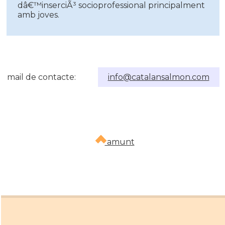
dâ€™inserciÃ³ socioprofessional principalment
amb joves.
mail de contacte:
info@catalansalmon.com
amunt