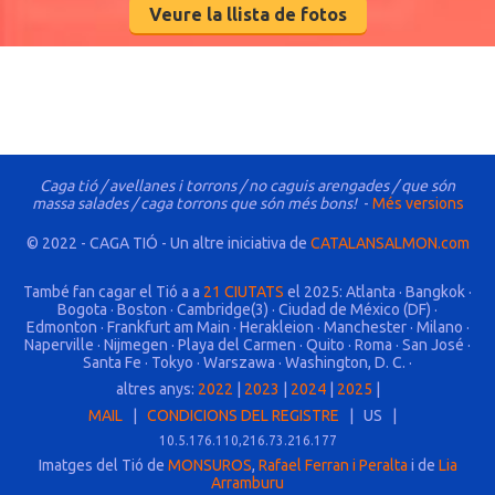
Veure la llista de fotos
Caga tió / avellanes i torrons / no caguis arengades / que són
massa salades / caga torrons que són més bons!
-
Més versions
© 2022 - CAGA TIÓ - Un altre iniciativa de
CATALANSALMON.com
També fan cagar el Tió a a
21 CIUTATS
el 2025: Atlanta · Bangkok ·
Bogota · Boston · Cambridge(3) · Ciudad de México (DF) ·
Edmonton · Frankfurt am Main · Herakleion · Manchester · Milano ·
Naperville · Nijmegen · Playa del Carmen · Quito · Roma · San José ·
Santa Fe · Tokyo · Warszawa · Washington, D. C. ·
altres anys:
2022
|
2023
|
2024
|
2025
|
MAIL
|
CONDICIONS DEL REGISTRE
| US |
10.5.176.110,216.73.216.177
Imatges del Tió de
MONSUROS
,
Rafael Ferran i Peralta
i de
Lia
Arramburu