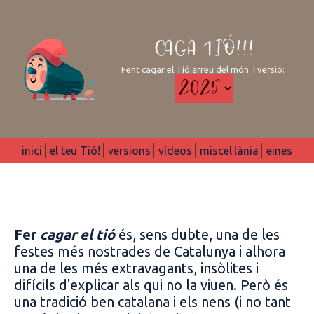
CAGA TIÓ!!!
Fent cagar el Tió arreu del món | versió:
inici
el teu Tió!
versions
vídeos
miscel·lània
eines
Fer
cagar el tió
és, sens dubte, una de les
festes més nostrades de Catalunya i alhora
una de les més extravagants, insòlites i
difícils d'explicar als qui no la viuen. Però és
una tradició ben catalana i els nens (i no tant