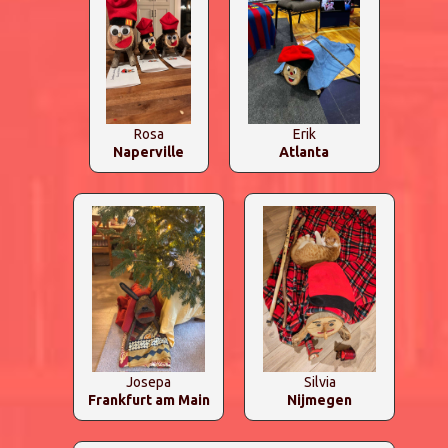
Rosa
Erik
Naperville
Atlanta
Josepa
Silvia
Frankfurt am Main
Nijmegen