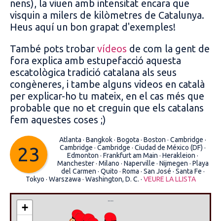
nens), la viuen amb intensitat encara que
visquin a milers de kilòmetres de Catalunya.
Heus aquí un bon grapat d'exemples!
També pots trobar
vídeos
de com la gent de
fora explica amb estupefacció aquesta
escatològica tradició catalana als seus
congèneres, i tambe alguns videos en català
per explicar-ho tu mateix, en el cas més que
probable que no et creguin que els catalans
fem aquestes coses ;)
Atlanta ·
Bangkok ·
Bogota ·
Boston ·
Cambridge ·
23
Cambridge ·
Cambridge ·
Ciudad de México (DF) ·
Edmonton ·
Frankfurt am Main ·
Herakleion ·
Manchester ·
Milano ·
Naperville ·
Nijmegen ·
Playa
del Carmen ·
Quito ·
Roma ·
San José ·
Santa Fe ·
Tokyo ·
Warszawa ·
Washington, D. C. ·
VEURE LA LLISTA
....
+