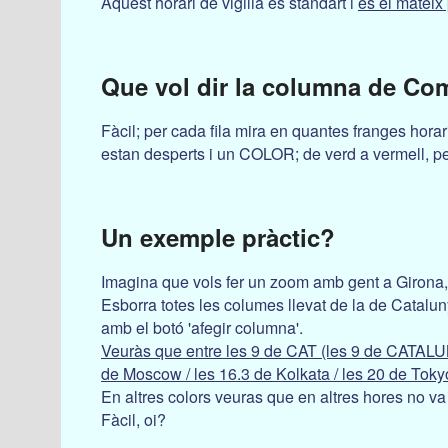
Aquest horari de vigilia es standart i
es el mateix 
Que vol dir la columna de
Com
Fàcil; per cada fila mira en quantes franges horar
estan desperts i un COLOR; de verd a vermell, pe
Un exemple pràctic?
Imagina que vols fer un zoom amb gent a Girona,
Esborra totes les columes llevat de la de Catal
amb el botó 'afegir columna'.
Veuràs que entre les 9 de CAT (les 9 de CATALUN
de Moscow / les 16.3 de Kolkata / les 20 de Tokyo
En altres colors veuras que en altres hores no va
Fàcil, oi?