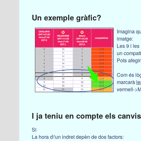
Un exemple gràfic?
Imagina qu
imatge:
Les 9 i le
un compatib
Pots afegi
Com és lòg
marcarà
le
vermell->
I ja teniu en compte els canvis
Si
La hora d\'un indret depèn de dos factors: