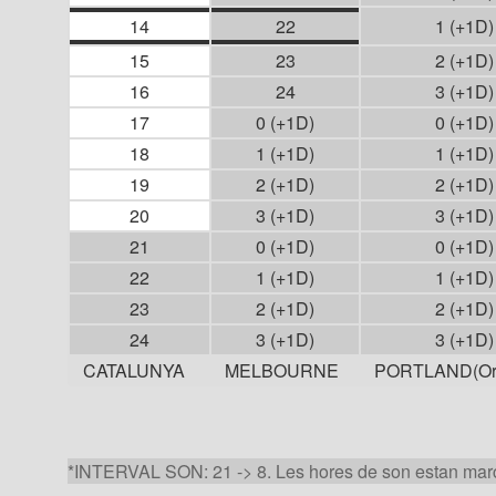
14
22
1 (+1D)
15
23
2 (+1D)
16
24
3 (+1D)
17
0 (+1D)
0 (+1D)
18
1 (+1D)
1 (+1D)
19
2 (+1D)
2 (+1D)
20
3 (+1D)
3 (+1D)
21
0 (+1D)
0 (+1D)
22
1 (+1D)
1 (+1D)
23
2 (+1D)
2 (+1D)
24
3 (+1D)
3 (+1D)
CATALUNYA
MELBOURNE
PORTLAND(Or
*INTERVAL SON: 21 -> 8. Les hores de son estan mar