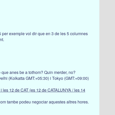
3/5 per exemple vol dir que en 3 de les 5 columnes
nt.
le que anes be a tothom? Quin merder, no?
Delhi (Kolkatta GMT:+05:30) i Tokyo (GMT:+09:00)
) i les 12 de CAT (es 12 de CATALUNYA / les 14
tothom tambe podeu negociar aquestes altres hores.