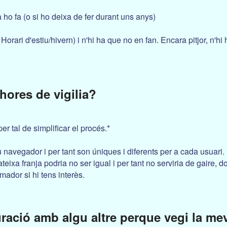
ia ho fa (o si ho deixa de fer durant uns anys)
rari d'estiu/hivern) i n'hi ha que no en fan. Encara pitjor, n'hi 
hores de vigilia?
er tal de simplificar el procés.*
 navegador i per tant son úniques i diferents per a cada usuari. 
eixa franja podria no ser igual i per tant no serviria de gaire, d
ador si hi tens interès.
ració amb algu altre perque vegi la me