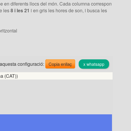
be en diferents llocs del món. Cada columna correspon
re les
8 i les 21
i en gris les hores de son, i busca les
ritzontal
aquesta configuració:
Copia enllaç
x whatsapp
na (CAT))