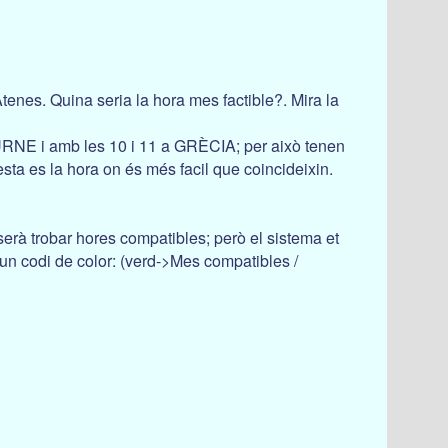
enes. Quina seria la hora mes factible?. Mira la
NE i amb les 10 i 11 a GRÈCIA; per això tenen
esta es la hora on és més facil que coincideixin.
serà trobar hores compatibles; però el sistema et
un codi de color: (verd->Mes compatibles /