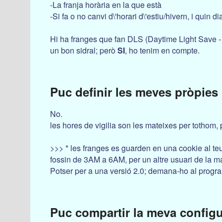
-La franja horària en la que està
-Si fa o no canvi d\'horari d\'estiu/hivern, i quin d
Hi ha franges que fan DLS (Daytime Light Save - Ho
un bon sidral; però
SI
, ho tenim en compte.
Puc definir les meves pròpies 
No.
les hores de vigilia son les mateixes per tothom, p
>>> * les franges es guarden en una cookie al teu
fossin de 3AM a 6AM, per un altre usuari de la mat
Potser per a una versió 2.0; demana-ho al program
Puc compartir la meva configu