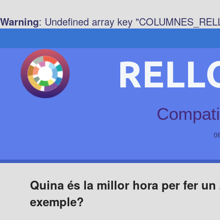
Warning
: Undefined array key "COLUMNES_REL
RELL
Compatib
0
Quina és la millor hora per fer u
exemple?