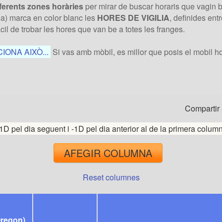
iferents zones horàries
per mirar de buscar horaris que vagin 
ria) marca en color blanc les
HORES DE VIGILIA
, definides ent
il de trobar les hores que van be a totes les franges.
ONA AIXÒ...
Si vas amb mòbil, es millor que posis el mobil ho
Compartir 
1D pel dia seguent i -1D pel dia anterior al de la primera colum
AFEGIR COLUMNA
Reset columnes
regon)