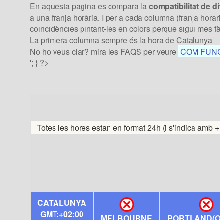
En aquesta pagina es compara la
compatibilitat de d
a una franja horària. I per a cada columna (franja hora
coincidències pintant-les en colors perque sigui mes fàc
La primera columna sempre és la hora de Catalunya
No ho veus clar? mira les FAQS per veure
COM FUNCI
'; } ?>
Totes les hores estan en format 24h (i s'indica amb +
CATALUNYA
GMT:+02:00
MELBOURNE
PORTLAND(O