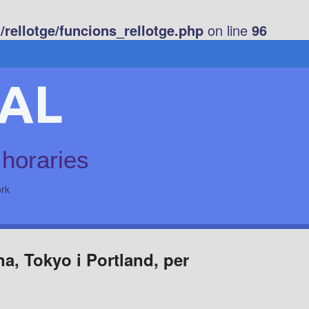
rellotge/funcions_rellotge.php
on line
96
AL
 horaries
rk
a, Tokyo i Portland, per