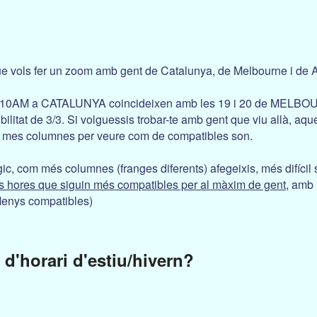
e vols fer un zoom amb gent de Catalunya, de Melbourne i de At
s 10AM a CATALUNYA coincideixen amb les 19 i 20 de MELBOUR
ilitat de 3/3. Si volguessis trobar-te amb gent que viu allà, aqu
r mes columnes per veure com de compatibles son.
ic, com més columnes (franges diferents) afegeixis, més difícil 
s hores que siguin més compatibles per al màxim de gent
, amb 
Menys compatibles)
 d'horari d'estiu/hivern?