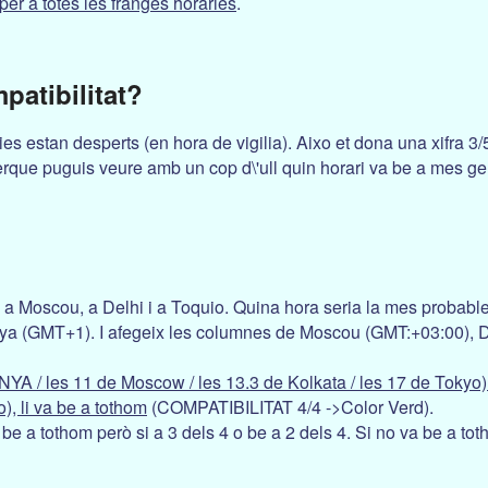
per a totes les franges horaries
.
patibilitat?
ies estan desperts (en hora de vigilia). Aixo et dona una xifra 
rque puguis veure amb un cop d\'ull quin horari va be a mes ge
 a Moscou, a Delhi i a Toquio. Quina hora seria la mes probab
unya (GMT+1). I afegeix les columnes de Moscou (GMT:+03:00), 
YA / les 11 de Moscow / les 13.3 de Kolkata / les 17 de Tokyo
), li va be a tothom
(COMPATIBILITAT 4/4 ->Color Verd).
 be a tothom però si a 3 dels 4 o be a 2 dels 4. Si no va be a 