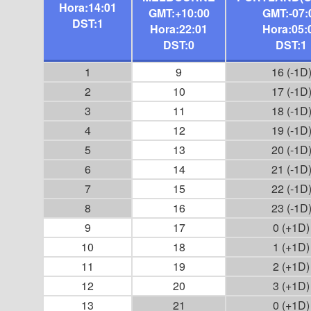
Hora:14:01
GMT:+10:00
GMT:-07:
DST:1
Hora:22:01
Hora:05:
DST:0
DST:1
1
9
16 (-1D
2
10
17 (-1D
3
11
18 (-1D
4
12
19 (-1D
5
13
20 (-1D
6
14
21 (-1D
7
15
22 (-1D
8
16
23 (-1D
9
17
0 (+1D)
10
18
1 (+1D)
11
19
2 (+1D)
12
20
3 (+1D)
13
21
0 (+1D)