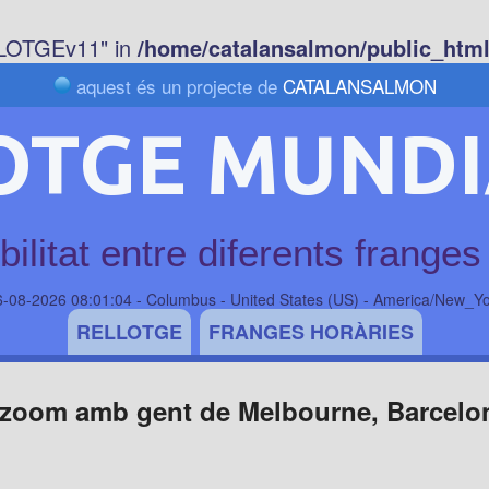
LOTGEv11" in
/home/catalansalmon/public_html/
aquest és un projecte de
CATALANSALMON
OTGE MUNDI
ilitat entre diferents franges
6-08-2026 08:01:04 - Columbus - United States (US) - America/New_Yo
RELLOTGE
FRANGES HORÀRIES
n zoom amb gent de Melbourne, Barcelon