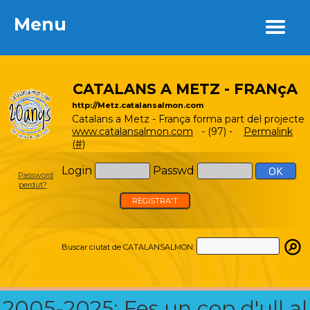
Menu
Menu
CATALANS A METZ - FRANçA
http://Metz.catalansalmon.com
Catalans a Metz - França forma part del projecte
www.catalansalmon.com
- (97) -
Permalink
(#)
Login
Passwd
Password
perdut?
REGISTRA'T
Buscar ciutat de CATALANSALMON:
2005-2025: Fes un cop d'ull al