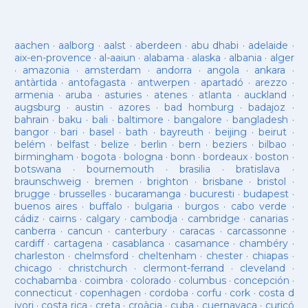
aachen
·
aalborg
·
aalst
·
aberdeen
·
abu dhabi
·
adelaide
·
aix-en-provence
·
al-aaiun
·
alabama
·
alaska
·
albania
·
alger
·
amazonia
·
amsterdam
·
andorra
·
angola
·
ankara
·
antàrtida
·
antofagasta
·
antwerpen
·
apartadó
·
arezzo
·
armenia
·
aruba
·
asturies
·
atenes
·
atlanta
·
auckland
·
augsburg
·
austin
·
azores
·
bad homburg
·
badajoz
·
bahrain
·
baku
·
bali
·
baltimore
·
bangalore
·
bangladesh
·
bangor
·
bari
·
basel
·
bath
·
bayreuth
·
beijing
·
beirut
·
belém
·
belfast
·
belize
·
berlin
·
bern
·
beziers
·
bilbao
·
birmingham
·
bogota
·
bologna
·
bonn
·
bordeaux
·
boston
·
botswana
·
bournemouth
·
brasilia
·
bratislava
·
braunschweig
·
bremen
·
brighton
·
brisbane
·
bristol
·
brugge
·
brusselles
·
bucaramanga
·
bucuresti
·
budapest
·
buenos aires
·
buffalo
·
bulgaria
·
burgos
·
cabo verde
·
cádiz
·
cairns
·
calgary
·
cambodja
·
cambridge
·
canarias
·
canberra
·
cancun
·
canterbury
·
caracas
·
carcassonne
·
cardiff
·
cartagena
·
casablanca
·
casamance
·
chambéry
·
charleston
·
chelmsford
·
cheltenham
·
chester
·
chiapas
·
chicago
·
christchurch
·
clermont-ferrand
·
cleveland
·
cochabamba
·
coimbra
·
colorado
·
columbus
·
concepción
·
connecticut
·
copenhagen
·
cordoba
·
corfu
·
cork
·
costa d
ivori
·
costa rica
·
creta
·
croàcia
·
cuba
·
cuernavaca
·
curicó