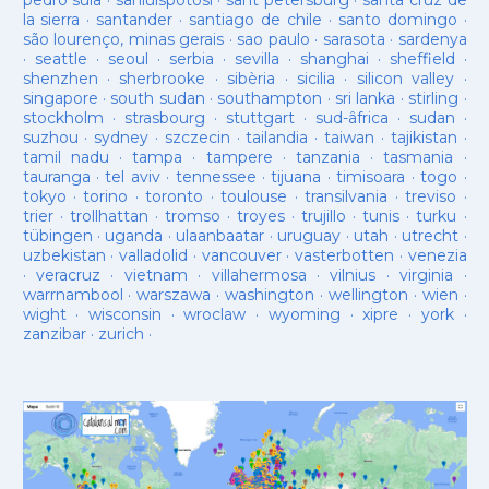
pedro sula
·
sanluispotosí
·
sant petersburg
·
santa cruz de
la sierra
·
santander
·
santiago de chile
·
santo domingo
·
são lourenço, minas gerais
·
sao paulo
·
sarasota
·
sardenya
·
seattle
·
seoul
·
serbia
·
sevilla
·
shanghai
·
sheffield
·
shenzhen
·
sherbrooke
·
sibèria
·
sicilia
·
silicon valley
·
singapore
·
south sudan
·
southampton
·
sri lanka
·
stirling
·
stockholm
·
strasbourg
·
stuttgart
·
sud-âfrica
·
sudan
·
suzhou
·
sydney
·
szczecin
·
tailandia
·
taiwan
·
tajikistan
·
tamil nadu
·
tampa
·
tampere
·
tanzania
·
tasmania
·
tauranga
·
tel aviv
·
tennessee
·
tijuana
·
timisoara
·
togo
·
tokyo
·
torino
·
toronto
·
toulouse
·
transilvania
·
treviso
·
trier
·
trollhattan
·
tromso
·
troyes
·
trujillo
·
tunis
·
turku
·
tübingen
·
uganda
·
ulaanbaatar
·
uruguay
·
utah
·
utrecht
·
uzbekistan
·
valladolid
·
vancouver
·
vasterbotten
·
venezia
·
veracruz
·
vietnam
·
villahermosa
·
vilnius
·
virginia
·
warrnambool
·
warszawa
·
washington
·
wellington
·
wien
·
wight
·
wisconsin
·
wroclaw
·
wyoming
·
xipre
·
york
·
zanzibar
·
zurich
·