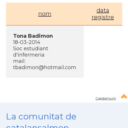
data
nom
registre
Tona Badimon
18-03-2014
Soc estudiant
d'infermeria
mail:
tbadimon@hotmail.com
Capdamunt
La comunitat de
catalansalmon