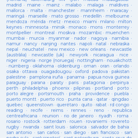
madrid
·
maine
·
mainz
·
malabo
·
malaga
·
maldives
·
mallorca
·
malta
·
manchester
·
mannheim
·
maracay
·
maringá
·
marseille
·
mato grosso
·
medellín
·
melbourne
·
mendoza
·
mérida
·
metz
·
mexico
·
miami
·
milano
·
milton
keynes
·
minnesota
·
minsk
·
monaco
·
mons
·
monterrey
·
montpellier
·
montreal
·
moskva
·
mozambic
·
muenchen
·
mumbai
·
murcia
·
myanmar
·
nador
·
nagoya
·
namibia
·
namur
·
nancy
·
nanjing
·
nantes
·
napoli
·
natal
·
nebraska
·
nepal
·
neuchatel
·
new mexico
·
new orleans
·
newcastle
(austràlia)
·
newcastle (uk)
·
newyork
·
nicaragua
·
nice
·
niger
·
nigeria
·
norge (noruega)
·
nottingham
·
nouakchott
·
nürnberg
·
oklahoma
·
oldenburg
·
oman
·
oran
·
orlando
·
osaka
·
ottawa
·
ouagadougou
·
oxford
·
padova
·
pakistan
·
palestine
·
pamplona iruña
·
panama
·
papua nova guinea
·
paraguay
·
parana
·
paraty
·
paris
·
patagonia
·
perpinya
·
perth
·
philadelphia
·
phoenix
·
pilipinas
·
portland
·
porto
·
porto alegre
·
portsmouth
·
praha
·
providence
·
puebla
·
puerto montt
·
puerto rico
·
punta cana
·
qatar
·
qingdao
·
quebec
·
queenstown
·
querétaro
·
quito
·
rabat
·
rd congo
·
reading
·
recife
·
reims
·
rennes
·
reno
·
republica
centreafricana
·
reunion
·
rio de janeiro
·
riyadh
·
roma
·
rosario
·
rostock
·
rotterdam
·
rouen
·
rovaniemi
·
rovereto
·
rugby
·
rwanda
·
saint louis
·
salonica
·
salvador de bahia
·
san antonio
·
san carlos
·
san diego
·
san francisco
·
san