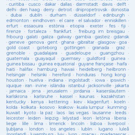
·
curitiba
·
cusco
·
dakar
·
dallas
·
darmstadt
·
davis
·
delft
·
delhi
·
den haag
·
derry
·
detroit
·
dnipropetrovsk
·
donostia
·
dubai
·
dublín
·
durham
·
düsseldorf
·
edinburgh
·
edmonton
·
eindhoven
·
el caire
·
el salvador
·
enniskillen
·
erfurt
·
essaouira
·
estònia
·
etiopia
·
exeter
·
fes
·
fiji
·
firenze
·
fortaleza
·
frankfurt
·
freiburg im breisgau
·
fribourg
·
galati
·
galiza
·
galway
·
gambia
·
gasteiz
·
gdansk
·
geneve
·
genova
·
gent
·
ghana
·
gibraltar
·
glasgow
·
goa
·
gold coast
·
goteborg
·
gottingen
·
granada
·
graz
·
grenoble
·
guadalajara
·
guadeloupe
·
guangzhou
·
guatemala
·
guayaquil
·
guernsey
·
guildford
·
guinea
·
guinea bissau
·
guinea equatorial
·
guyane française
·
haifa
·
haiti
·
halifax
·
hamburg
·
hawaii
·
heidelberg
·
heilbronn
·
helsingør
·
helsinki
·
hereford
·
honduras
·
hong kong
·
houston
·
huelva
·
indiana
·
ingolstadt
·
iowa
·
ipswich
·
iquique
·
iran
·
irvine
·
islàndia
·
istanbul
·
jacksonville
·
jakarta
·
jamaica
·
jena
·
jerusalem
·
jordania
·
kaiserslautern
·
karlskrona
·
karlsruhe
·
kassel
·
kaunas
·
kazakhstan
·
kentucky
·
kenya
·
kettering
·
kiev
·
klagenfurt
·
koeln
·
kolda
·
kolkata
·
kosovo
·
krakow
·
kuala lumpur
·
kunming
·
kuwait
·
kyoto
·
la paz
·
laos
·
las vegas
·
lausanne
·
leeds
·
leicester
·
leiden
·
leipzig
·
lelystad
·
leon
·
letònia
·
liberia
·
liege
·
lille
·
lima
·
limerick
·
lincoln
·
lisboa
·
liverpool
·
ljubljana
·
london
·
los angeles
·
lublin
·
lugano
·
luleå
(norrland)
·
luxemburg
·
lviv
·
lyon
·
macau
·
madagascar
·