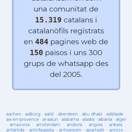
una comunitat de
catalans i
15.319
catalanòfils registrats
en
pagines web de
484
països i uns 300
150
grups de whatsapp des
del 2005.
aachen
·
aalborg
·
aalst
·
aberdeen
·
abu dhabi
·
adelaide
·
aix-en-provence
·
al-aaiun
·
alabama
·
alaska
·
albania
·
alger
·
amazonia
·
amsterdam
·
andorra
·
angola
·
ankara
·
antàrtida
·
antofagasta
·
antwerpen
·
apartadó
·
arezzo
·