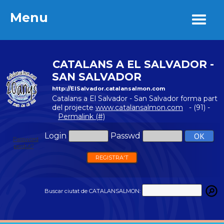
Menu
Menu
CATALANS A EL SALVADOR -
SAN SALVADOR
http://ElSalvador.catalansalmon.com
Catalans a El Salvador - San Salvador forma part
del projecte
www.catalansalmon.com
- (91) -
Permalink (#)
Login
Passwd
Password
perdut?
REGISTRA'T
Buscar ciutat de CATALANSALMON: