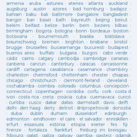
armenia
·
aruba
·
asturies
·
atenes
·
atlanta
·
auckland
·
augsburg
·
austin
·
azores
·
bad homburg
·
badajoz
·
bahrain
·
baku
·
bali
·
baltimore
·
bangalore
·
bangladesh
·
bangor
·
bari
·
basel
·
bath
·
bayreuth
·
beijing
·
beirut
·
belém
·
belfast
·
belize
·
berlin
·
bern
·
beziers
·
bilbao
·
birmingham
·
bogota
·
bologna
·
bonn
·
bordeaux
·
boston
·
botswana
·
bournemouth
·
brasilia
·
bratislava
·
braunschweig
·
bremen
·
brighton
·
brisbane
·
bristol
·
brugge
·
brusselles
·
bucaramanga
·
bucuresti
·
budapest
·
buenos aires
·
buffalo
·
bulgaria
·
burgos
·
cabo verde
·
cádiz
·
cairns
·
calgary
·
cambodja
·
cambridge
·
canarias
·
canberra
·
cancun
·
canterbury
·
caracas
·
carcassonne
·
cardiff
·
cartagena
·
casablanca
·
casamance
·
chambéry
·
charleston
·
chelmsford
·
cheltenham
·
chester
·
chiapas
·
chicago
·
christchurch
·
clermont-ferrand
·
cleveland
·
cochabamba
·
coimbra
·
colorado
·
columbus
·
concepción
·
connecticut
·
copenhagen
·
cordoba
·
corfu
·
cork
·
costa d
ivori
·
costa rica
·
creta
·
croàcia
·
cuba
·
cuernavaca
·
curicó
·
curitiba
·
cusco
·
dakar
·
dallas
·
darmstadt
·
davis
·
delft
·
delhi
·
den haag
·
derry
·
detroit
·
dnipropetrovsk
·
donostia
·
dubai
·
dublín
·
durham
·
düsseldorf
·
edinburgh
·
edmonton
·
eindhoven
·
el caire
·
el salvador
·
enniskillen
·
erfurt
·
essaouira
·
estònia
·
etiopia
·
exeter
·
fes
·
fiji
·
firenze
·
fortaleza
·
frankfurt
·
freiburg im breisgau
·
fribourg
·
galati
·
galiza
·
galway
·
gambia
·
gasteiz
·
gdansk