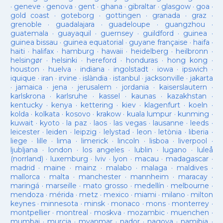
·
geneve
·
genova
·
gent
·
ghana
·
gibraltar
·
glasgow
·
goa
·
gold coast
·
goteborg
·
gottingen
·
granada
·
graz
·
grenoble
·
guadalajara
·
guadeloupe
·
guangzhou
·
guatemala
·
guayaquil
·
guernsey
·
guildford
·
guinea
·
guinea bissau
·
guinea equatorial
·
guyane française
·
haifa
·
haiti
·
halifax
·
hamburg
·
hawaii
·
heidelberg
·
heilbronn
·
helsingør
·
helsinki
·
hereford
·
honduras
·
hong kong
·
houston
·
huelva
·
indiana
·
ingolstadt
·
iowa
·
ipswich
·
iquique
·
iran
·
irvine
·
islàndia
·
istanbul
·
jacksonville
·
jakarta
·
jamaica
·
jena
·
jerusalem
·
jordania
·
kaiserslautern
·
karlskrona
·
karlsruhe
·
kassel
·
kaunas
·
kazakhstan
·
kentucky
·
kenya
·
kettering
·
kiev
·
klagenfurt
·
koeln
·
kolda
·
kolkata
·
kosovo
·
krakow
·
kuala lumpur
·
kunming
·
kuwait
·
kyoto
·
la paz
·
laos
·
las vegas
·
lausanne
·
leeds
·
leicester
·
leiden
·
leipzig
·
lelystad
·
leon
·
letònia
·
liberia
·
liege
·
lille
·
lima
·
limerick
·
lincoln
·
lisboa
·
liverpool
·
ljubljana
·
london
·
los angeles
·
lublin
·
lugano
·
luleå
(norrland)
·
luxemburg
·
lviv
·
lyon
·
macau
·
madagascar
·
madrid
·
maine
·
mainz
·
malabo
·
malaga
·
maldives
·
mallorca
·
malta
·
manchester
·
mannheim
·
maracay
·
maringá
·
marseille
·
mato grosso
·
medellín
·
melbourne
·
mendoza
·
mérida
·
metz
·
mexico
·
miami
·
milano
·
milton
keynes
·
minnesota
·
minsk
·
monaco
·
mons
·
monterrey
·
montpellier
·
montreal
·
moskva
·
mozambic
·
muenchen
·
mumbai
·
murcia
·
myanmar
·
nador
·
nagoya
·
namibia
·