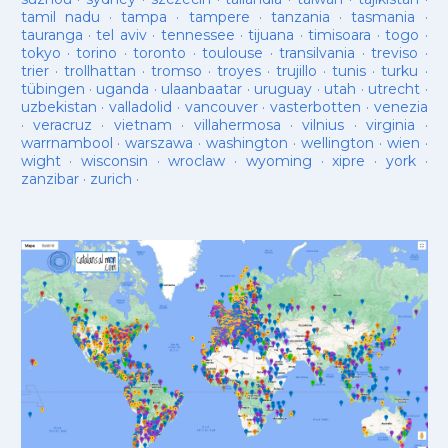
tamil nadu
·
tampa
·
tampere
·
tanzania
·
tasmania
·
tauranga
·
tel aviv
·
tennessee
·
tijuana
·
timisoara
·
togo
·
tokyo
·
torino
·
toronto
·
toulouse
·
transilvania
·
treviso
·
trier
·
trollhattan
·
tromso
·
troyes
·
trujillo
·
tunis
·
turku
·
tübingen
·
uganda
·
ulaanbaatar
·
uruguay
·
utah
·
utrecht
·
uzbekistan
·
valladolid
·
vancouver
·
vasterbotten
·
venezia
·
veracruz
·
vietnam
·
villahermosa
·
vilnius
·
virginia
·
warrnambool
·
warszawa
·
washington
·
wellington
·
wien
·
wight
·
wisconsin
·
wroclaw
·
wyoming
·
xipre
·
york
·
zanzibar
·
zurich
·