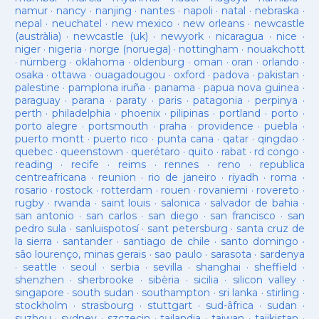
namur
·
nancy
·
nanjing
·
nantes
·
napoli
·
natal
·
nebraska
·
nepal
·
neuchatel
·
new mexico
·
new orleans
·
newcastle
(austràlia)
·
newcastle (uk)
·
newyork
·
nicaragua
·
nice
·
niger
·
nigeria
·
norge (noruega)
·
nottingham
·
nouakchott
·
nürnberg
·
oklahoma
·
oldenburg
·
oman
·
oran
·
orlando
·
osaka
·
ottawa
·
ouagadougou
·
oxford
·
padova
·
pakistan
·
palestine
·
pamplona iruña
·
panama
·
papua nova guinea
·
paraguay
·
parana
·
paraty
·
paris
·
patagonia
·
perpinya
·
perth
·
philadelphia
·
phoenix
·
pilipinas
·
portland
·
porto
·
porto alegre
·
portsmouth
·
praha
·
providence
·
puebla
·
puerto montt
·
puerto rico
·
punta cana
·
qatar
·
qingdao
·
quebec
·
queenstown
·
querétaro
·
quito
·
rabat
·
rd congo
·
reading
·
recife
·
reims
·
rennes
·
reno
·
republica
centreafricana
·
reunion
·
rio de janeiro
·
riyadh
·
roma
·
rosario
·
rostock
·
rotterdam
·
rouen
·
rovaniemi
·
rovereto
·
rugby
·
rwanda
·
saint louis
·
salonica
·
salvador de bahia
·
san antonio
·
san carlos
·
san diego
·
san francisco
·
san
pedro sula
·
sanluispotosí
·
sant petersburg
·
santa cruz de
la sierra
·
santander
·
santiago de chile
·
santo domingo
·
são lourenço, minas gerais
·
sao paulo
·
sarasota
·
sardenya
·
seattle
·
seoul
·
serbia
·
sevilla
·
shanghai
·
sheffield
·
shenzhen
·
sherbrooke
·
sibèria
·
sicilia
·
silicon valley
·
singapore
·
south sudan
·
southampton
·
sri lanka
·
stirling
·
stockholm
·
strasbourg
·
stuttgart
·
sud-âfrica
·
sudan
·
suzhou
·
sydney
·
szczecin
·
tailandia
·
taiwan
·
tajikistan
·