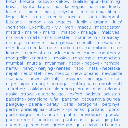
kolda
·
kolkata
·
kosovo
·
krakow
·
kuala lumpur
·
kunming
·
kuwait
·
kyoto
·
la paz
·
laos
·
las vegas
·
lausanne
·
leeds
·
leicester
·
leiden
·
leipzig
·
lelystad
·
leon
·
letònia
·
liberia
·
liege
·
lille
·
lima
·
limerick
·
lincoln
·
lisboa
·
liverpool
·
ljubljana
·
london
·
los angeles
·
lublin
·
lugano
·
luleå
(norrland)
·
luxemburg
·
lviv
·
lyon
·
macau
·
madagascar
·
madrid
·
maine
·
mainz
·
malabo
·
malaga
·
maldives
·
mallorca
·
malta
·
manchester
·
mannheim
·
maracay
·
maringá
·
marseille
·
mato grosso
·
medellín
·
melbourne
·
mendoza
·
mérida
·
metz
·
mexico
·
miami
·
milano
·
milton
keynes
·
minnesota
·
minsk
·
monaco
·
mons
·
monterrey
·
montpellier
·
montreal
·
moskva
·
mozambic
·
muenchen
·
mumbai
·
murcia
·
myanmar
·
nador
·
nagoya
·
namibia
·
namur
·
nancy
·
nanjing
·
nantes
·
napoli
·
natal
·
nebraska
·
nepal
·
neuchatel
·
new mexico
·
new orleans
·
newcastle
(austràlia)
·
newcastle (uk)
·
newyork
·
nicaragua
·
nice
·
niger
·
nigeria
·
norge (noruega)
·
nottingham
·
nouakchott
·
nürnberg
·
oklahoma
·
oldenburg
·
oman
·
oran
·
orlando
·
osaka
·
ottawa
·
ouagadougou
·
oxford
·
padova
·
pakistan
·
palestine
·
pamplona iruña
·
panama
·
papua nova guinea
·
paraguay
·
parana
·
paraty
·
paris
·
patagonia
·
perpinya
·
perth
·
philadelphia
·
phoenix
·
pilipinas
·
portland
·
porto
·
porto alegre
·
portsmouth
·
praha
·
providence
·
puebla
·
puerto montt
·
puerto rico
·
punta cana
·
qatar
·
qingdao
·
quebec
·
queenstown
·
querétaro
·
quito
·
rabat
·
rd congo
·