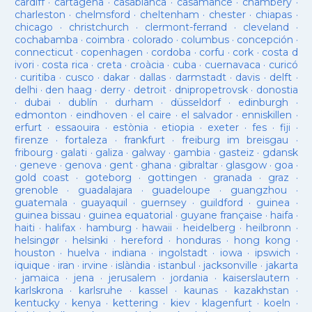
cardiff
·
cartagena
·
casablanca
·
casamance
·
chambéry
·
charleston
·
chelmsford
·
cheltenham
·
chester
·
chiapas
·
chicago
·
christchurch
·
clermont-ferrand
·
cleveland
·
cochabamba
·
coimbra
·
colorado
·
columbus
·
concepción
·
connecticut
·
copenhagen
·
cordoba
·
corfu
·
cork
·
costa d
ivori
·
costa rica
·
creta
·
croàcia
·
cuba
·
cuernavaca
·
curicó
·
curitiba
·
cusco
·
dakar
·
dallas
·
darmstadt
·
davis
·
delft
·
delhi
·
den haag
·
derry
·
detroit
·
dnipropetrovsk
·
donostia
·
dubai
·
dublín
·
durham
·
düsseldorf
·
edinburgh
·
edmonton
·
eindhoven
·
el caire
·
el salvador
·
enniskillen
·
erfurt
·
essaouira
·
estònia
·
etiopia
·
exeter
·
fes
·
fiji
·
firenze
·
fortaleza
·
frankfurt
·
freiburg im breisgau
·
fribourg
·
galati
·
galiza
·
galway
·
gambia
·
gasteiz
·
gdansk
·
geneve
·
genova
·
gent
·
ghana
·
gibraltar
·
glasgow
·
goa
·
gold coast
·
goteborg
·
gottingen
·
granada
·
graz
·
grenoble
·
guadalajara
·
guadeloupe
·
guangzhou
·
guatemala
·
guayaquil
·
guernsey
·
guildford
·
guinea
·
guinea bissau
·
guinea equatorial
·
guyane française
·
haifa
·
haiti
·
halifax
·
hamburg
·
hawaii
·
heidelberg
·
heilbronn
·
helsingør
·
helsinki
·
hereford
·
honduras
·
hong kong
·
houston
·
huelva
·
indiana
·
ingolstadt
·
iowa
·
ipswich
·
iquique
·
iran
·
irvine
·
islàndia
·
istanbul
·
jacksonville
·
jakarta
·
jamaica
·
jena
·
jerusalem
·
jordania
·
kaiserslautern
·
karlskrona
·
karlsruhe
·
kassel
·
kaunas
·
kazakhstan
·
kentucky
·
kenya
·
kettering
·
kiev
·
klagenfurt
·
koeln
·