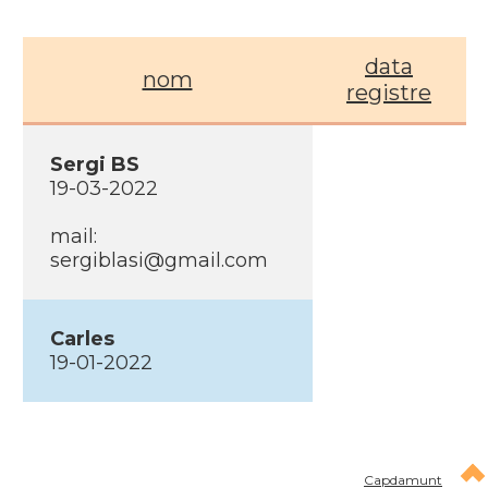
data
nom
registre
Sergi BS
19-03-2022
mail:
sergiblasi@gmail.com
Carles
19-01-2022
Capdamunt