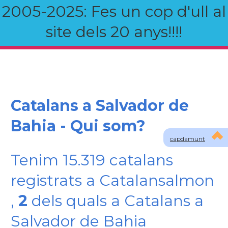
2005-2025: Fes un cop d'ull al
site dels 20 anys!!!!
Catalans a Salvador de
Bahia - Qui som?
capdamunt
Tenim 15.319 catalans
registrats a Catalansalmon
,
2
dels quals a Catalans a
Salvador de Bahia