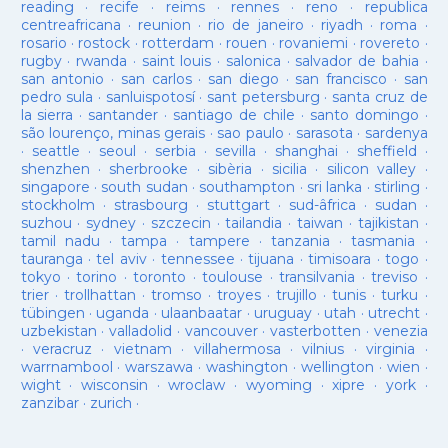
reading
·
recife
·
reims
·
rennes
·
reno
·
republica
centreafricana
·
reunion
·
rio de janeiro
·
riyadh
·
roma
·
rosario
·
rostock
·
rotterdam
·
rouen
·
rovaniemi
·
rovereto
·
rugby
·
rwanda
·
saint louis
·
salonica
·
salvador de bahia
·
san antonio
·
san carlos
·
san diego
·
san francisco
·
san
pedro sula
·
sanluispotosí
·
sant petersburg
·
santa cruz de
la sierra
·
santander
·
santiago de chile
·
santo domingo
·
são lourenço, minas gerais
·
sao paulo
·
sarasota
·
sardenya
·
seattle
·
seoul
·
serbia
·
sevilla
·
shanghai
·
sheffield
·
shenzhen
·
sherbrooke
·
sibèria
·
sicilia
·
silicon valley
·
singapore
·
south sudan
·
southampton
·
sri lanka
·
stirling
·
stockholm
·
strasbourg
·
stuttgart
·
sud-âfrica
·
sudan
·
suzhou
·
sydney
·
szczecin
·
tailandia
·
taiwan
·
tajikistan
·
tamil nadu
·
tampa
·
tampere
·
tanzania
·
tasmania
·
tauranga
·
tel aviv
·
tennessee
·
tijuana
·
timisoara
·
togo
·
tokyo
·
torino
·
toronto
·
toulouse
·
transilvania
·
treviso
·
trier
·
trollhattan
·
tromso
·
troyes
·
trujillo
·
tunis
·
turku
·
tübingen
·
uganda
·
ulaanbaatar
·
uruguay
·
utah
·
utrecht
·
uzbekistan
·
valladolid
·
vancouver
·
vasterbotten
·
venezia
·
veracruz
·
vietnam
·
villahermosa
·
vilnius
·
virginia
·
warrnambool
·
warszawa
·
washington
·
wellington
·
wien
·
wight
·
wisconsin
·
wroclaw
·
wyoming
·
xipre
·
york
·
zanzibar
·
zurich
·