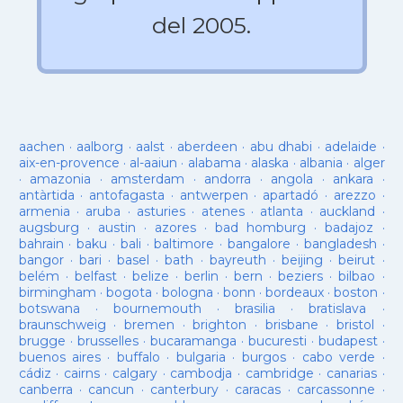
del 2005.
aachen
·
aalborg
·
aalst
·
aberdeen
·
abu dhabi
·
adelaide
·
aix-en-provence
·
al-aaiun
·
alabama
·
alaska
·
albania
·
alger
·
amazonia
·
amsterdam
·
andorra
·
angola
·
ankara
·
antàrtida
·
antofagasta
·
antwerpen
·
apartadó
·
arezzo
·
armenia
·
aruba
·
asturies
·
atenes
·
atlanta
·
auckland
·
augsburg
·
austin
·
azores
·
bad homburg
·
badajoz
·
bahrain
·
baku
·
bali
·
baltimore
·
bangalore
·
bangladesh
·
bangor
·
bari
·
basel
·
bath
·
bayreuth
·
beijing
·
beirut
·
belém
·
belfast
·
belize
·
berlin
·
bern
·
beziers
·
bilbao
·
birmingham
·
bogota
·
bologna
·
bonn
·
bordeaux
·
boston
·
botswana
·
bournemouth
·
brasilia
·
bratislava
·
braunschweig
·
bremen
·
brighton
·
brisbane
·
bristol
·
brugge
·
brusselles
·
bucaramanga
·
bucuresti
·
budapest
·
buenos aires
·
buffalo
·
bulgaria
·
burgos
·
cabo verde
·
cádiz
·
cairns
·
calgary
·
cambodja
·
cambridge
·
canarias
·
canberra
·
cancun
·
canterbury
·
caracas
·
carcassonne
·