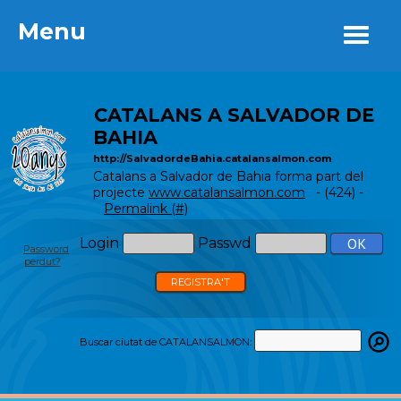
Menu
Menu
CATALANS A SALVADOR DE
BAHIA
http://SalvadordeBahia.catalansalmon.com
Catalans a Salvador de Bahia forma part del
projecte
www.catalansalmon.com
- (424) -
Permalink (#)
Login
Passwd
Password
perdut?
REGISTRA'T
Buscar ciutat de CATALANSALMON: