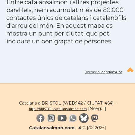
Entre catalansalmon i altres projectes
paral·lels, hem acumulat més de 80.000
contactes únics de catalans i catalanòfils
d'arreu del món. En aquest mapa es
mostra un punt per ciutat, que pot
incloure un bon grapat de persones.
Tornar al capdamunt
Catalans a BRISTOL (WEB:142 / CIUTAT: 464) -
[Nseg: 1]
http://BRISTOL.catalansalmon.com
Catalansalmon.com
-
4
.0 [
02·2025
]