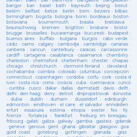
bahrain
·
baku
·
bali
·
baltimore
·
bangalore
·
bangladesh
·
bangor
·
bari
·
basel
·
bath
·
bayreuth
·
beijing
·
beirut
·
belém
·
belfast
·
belize
·
berlin
·
bern
·
beziers
·
bilbao
·
birmingham
·
bogota
·
bologna
·
bonn
·
bordeaux
·
boston
·
botswana
·
bournemouth
·
brasilia
·
bratislava
·
braunschweig
·
bremen
·
brighton
·
brisbane
·
bristol
·
brugge
·
brusselles
·
bucaramanga
·
bucuresti
·
budapest
·
buenos aires
·
buffalo
·
bulgaria
·
burgos
·
cabo verde
·
cádiz
·
cairns
·
calgary
·
cambodja
·
cambridge
·
canarias
·
canberra
·
cancun
·
canterbury
·
caracas
·
carcassonne
·
cardiff
·
cartagena
·
casablanca
·
casamance
·
chambéry
·
charleston
·
chelmsford
·
cheltenham
·
chester
·
chiapas
·
chicago
·
christchurch
·
clermont-ferrand
·
cleveland
·
cochabamba
·
coimbra
·
colorado
·
columbus
·
concepción
·
connecticut
·
copenhagen
·
cordoba
·
corfu
·
cork
·
costa d
ivori
·
costa rica
·
creta
·
croàcia
·
cuba
·
cuernavaca
·
curicó
·
curitiba
·
cusco
·
dakar
·
dallas
·
darmstadt
·
davis
·
delft
·
delhi
·
den haag
·
derry
·
detroit
·
dnipropetrovsk
·
donostia
·
dubai
·
dublín
·
durham
·
düsseldorf
·
edinburgh
·
edmonton
·
eindhoven
·
el caire
·
el salvador
·
enniskillen
·
erfurt
·
essaouira
·
estònia
·
etiopia
·
exeter
·
fes
·
fiji
·
firenze
·
fortaleza
·
frankfurt
·
freiburg im breisgau
·
fribourg
·
galati
·
galiza
·
galway
·
gambia
·
gasteiz
·
gdansk
·
geneve
·
genova
·
gent
·
ghana
·
gibraltar
·
glasgow
·
goa
·
gold coast
·
goteborg
·
gottingen
·
granada
·
graz
·