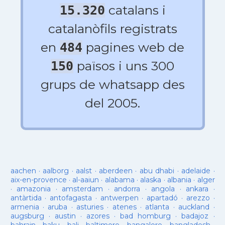
catalans i
15.320
catalanòfils registrats
en
pagines web de
484
països i uns 300
150
grups de whatsapp des
del 2005.
aachen
·
aalborg
·
aalst
·
aberdeen
·
abu dhabi
·
adelaide
·
aix-en-provence
·
al-aaiun
·
alabama
·
alaska
·
albania
·
alger
·
amazonia
·
amsterdam
·
andorra
·
angola
·
ankara
·
antàrtida
·
antofagasta
·
antwerpen
·
apartadó
·
arezzo
·
armenia
·
aruba
·
asturies
·
atenes
·
atlanta
·
auckland
·
augsburg
·
austin
·
azores
·
bad homburg
·
badajoz
·