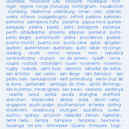
(austràlia)
·
newcastle (uk)
·
newyork
·
nicaragua
·
nice
·
niger
·
nigeria
·
norge (noruega)
·
nottingham
·
nouakchott
·
nürnberg
·
oklahoma
·
oldenburg
·
oman
·
oran
·
orlando
·
osaka
·
ottawa
·
ouagadougou
·
oxford
·
padova
·
pakistan
·
palestine
·
pamplona iruña
·
panama
·
papua nova guinea
·
paraguay
·
parana
·
paraty
·
paris
·
patagonia
·
perpinya
·
perth
·
philadelphia
·
phoenix
·
pilipinas
·
portland
·
porto
·
porto alegre
·
portsmouth
·
praha
·
providence
·
puebla
·
puerto montt
·
puerto rico
·
punta cana
·
qatar
·
qingdao
·
quebec
·
queenstown
·
querétaro
·
quito
·
rabat
·
rd congo
·
reading
·
recife
·
reims
·
rennes
·
reno
·
republica
centreafricana
·
reunion
·
rio de janeiro
·
riyadh
·
roma
·
rosario
·
rostock
·
rotterdam
·
rouen
·
rovaniemi
·
rovereto
·
rugby
·
rwanda
·
saint louis
·
salonica
·
salvador de bahia
·
san antonio
·
san carlos
·
san diego
·
san francisco
·
san
pedro sula
·
sanluispotosí
·
sant petersburg
·
santa cruz de
la sierra
·
santander
·
santiago de chile
·
santo domingo
·
são lourenço, minas gerais
·
sao paulo
·
sarasota
·
sardenya
·
seattle
·
seoul
·
serbia
·
sevilla
·
shanghai
·
sheffield
·
shenzhen
·
sherbrooke
·
sibèria
·
sicilia
·
silicon valley
·
singapore
·
south sudan
·
southampton
·
sri lanka
·
stirling
·
stockholm
·
strasbourg
·
stuttgart
·
sud-âfrica
·
sudan
·
suzhou
·
sydney
·
szczecin
·
tailandia
·
taiwan
·
tajikistan
·
tamil nadu
·
tampa
·
tampere
·
tanzania
·
tasmania
·
tauranga
·
tel aviv
·
tennessee
·
tijuana
·
timisoara
·
togo
·