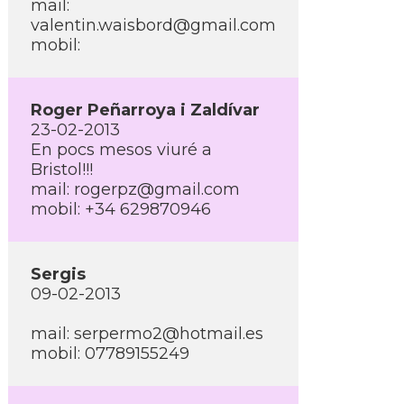
mail:
valentin.waisbord@gmail.com
mobil:
Roger Peñarroya i Zaldí­var
23-02-2013
En pocs mesos viuré a
Bristol!!!
mail: rogerpz@gmail.com
mobil: +34 629870946
Sergis
09-02-2013
mail: serpermo2@hotmail.es
mobil: 07789155249