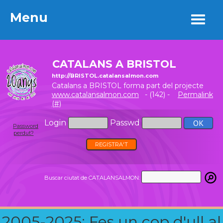
Menu
Menu
CATALANS A BRISTOL
http://BRISTOL.catalansalmon.com
Catalans a BRISTOL forma part del projecte
www.catalansalmon.com
- (142) -
Permalink
(#)
Login
Passwd
Password
perdut?
REGISTRA'T
Buscar ciutat de CATALANSALMON:
2005-2025: Fes un cop d'ull al