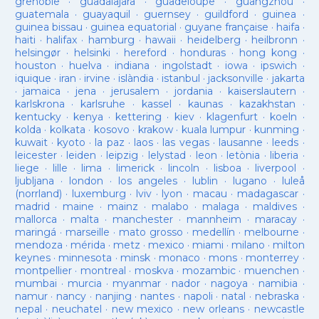
grenoble
·
guadalajara
·
guadeloupe
·
guangzhou
·
guatemala
·
guayaquil
·
guernsey
·
guildford
·
guinea
·
guinea bissau
·
guinea equatorial
·
guyane française
·
haifa
·
haiti
·
halifax
·
hamburg
·
hawaii
·
heidelberg
·
heilbronn
·
helsingør
·
helsinki
·
hereford
·
honduras
·
hong kong
·
houston
·
huelva
·
indiana
·
ingolstadt
·
iowa
·
ipswich
·
iquique
·
iran
·
irvine
·
islàndia
·
istanbul
·
jacksonville
·
jakarta
·
jamaica
·
jena
·
jerusalem
·
jordania
·
kaiserslautern
·
karlskrona
·
karlsruhe
·
kassel
·
kaunas
·
kazakhstan
·
kentucky
·
kenya
·
kettering
·
kiev
·
klagenfurt
·
koeln
·
kolda
·
kolkata
·
kosovo
·
krakow
·
kuala lumpur
·
kunming
·
kuwait
·
kyoto
·
la paz
·
laos
·
las vegas
·
lausanne
·
leeds
·
leicester
·
leiden
·
leipzig
·
lelystad
·
leon
·
letònia
·
liberia
·
liege
·
lille
·
lima
·
limerick
·
lincoln
·
lisboa
·
liverpool
·
ljubljana
·
london
·
los angeles
·
lublin
·
lugano
·
luleå
(norrland)
·
luxemburg
·
lviv
·
lyon
·
macau
·
madagascar
·
madrid
·
maine
·
mainz
·
malabo
·
malaga
·
maldives
·
mallorca
·
malta
·
manchester
·
mannheim
·
maracay
·
maringá
·
marseille
·
mato grosso
·
medellín
·
melbourne
·
mendoza
·
mérida
·
metz
·
mexico
·
miami
·
milano
·
milton
keynes
·
minnesota
·
minsk
·
monaco
·
mons
·
monterrey
·
montpellier
·
montreal
·
moskva
·
mozambic
·
muenchen
·
mumbai
·
murcia
·
myanmar
·
nador
·
nagoya
·
namibia
·
namur
·
nancy
·
nanjing
·
nantes
·
napoli
·
natal
·
nebraska
·
nepal
·
neuchatel
·
new mexico
·
new orleans
·
newcastle