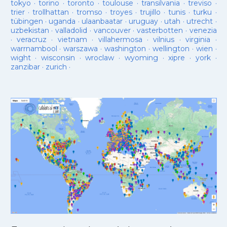
tokyo
·
torino
·
toronto
·
toulouse
·
transilvania
·
treviso
·
trier
·
trollhattan
·
tromso
·
troyes
·
trujillo
·
tunis
·
turku
·
tübingen
·
uganda
·
ulaanbaatar
·
uruguay
·
utah
·
utrecht
·
uzbekistan
·
valladolid
·
vancouver
·
vasterbotten
·
venezia
·
veracruz
·
vietnam
·
villahermosa
·
vilnius
·
virginia
·
warrnambool
·
warszawa
·
washington
·
wellington
·
wien
·
wight
·
wisconsin
·
wroclaw
·
wyoming
·
xipre
·
york
·
zanzibar
·
zurich
·