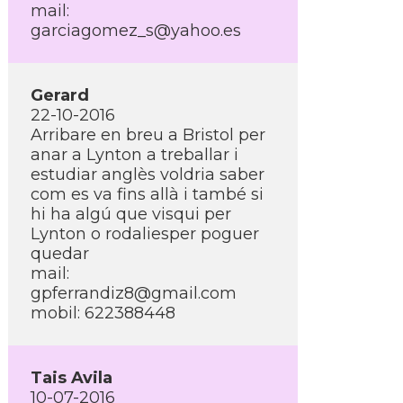
mail:
garciagomez_s@yahoo.es
Gerard
22-10-2016
Arribare en breu a Bristol per
anar a Lynton a treballar i
estudiar anglès voldria saber
com es va fins allà i també si
hi ha algú que visqui per
Lynton o rodaliesper poguer
quedar
mail:
gpferrandiz8@gmail.com
mobil: 622388448
Tais Avila
10-07-2016