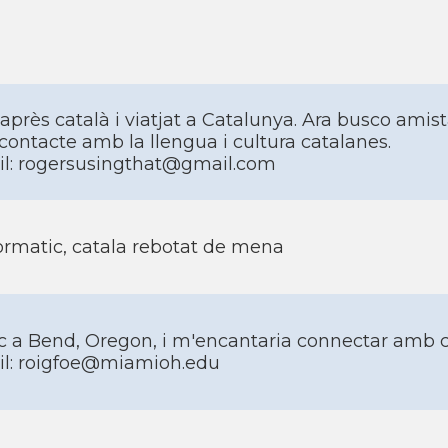
après català i viatjat a Catalunya. Ara busco am
contacte amb la llengua i cultura catalanes.
l: rogersusingthat@gmail.com
ormatic, catala rebotat de mena
c a Bend, Oregon, i m'encantaria connectar amb c
l: roigfoe@miamioh.edu