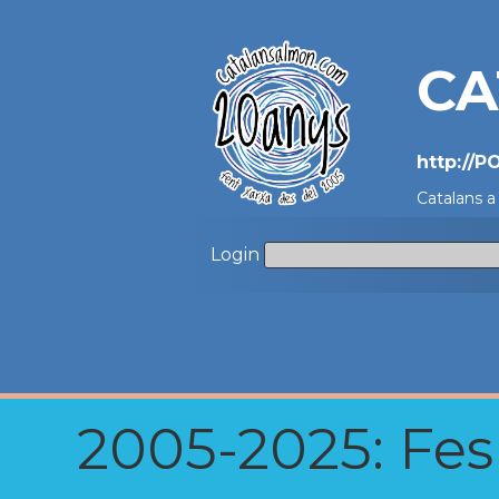
CA
http://
Catalans a
Login
2005-2025: Fes u