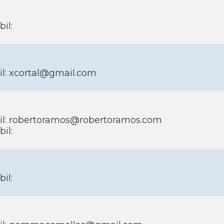
il:
l: xcortal@gmail.com
il: robertoramos@robertoramos.com
il:
il: