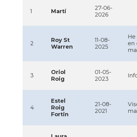
27-06-
1
Martí
2026
He 
Roy St
11-08-
2
en 
Warren
2025
mai
Oriol
01-05-
3
Inf
Roig
2023
Estel
21-08-
Vis
4
Roig
2021
mai
Fortin
Laura