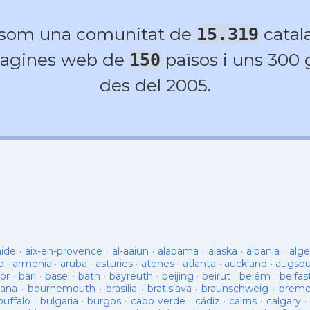
 som una comunitat de
catala
15.319
agines web de
països i uns 300
150
des del 2005.
aide
·
aix-en-provence
·
al-aaiun
·
alabama
·
alaska
·
albania
·
alge
o
·
armenia
·
aruba
·
asturies
·
atenes
·
atlanta
·
auckland
·
augsb
or
·
bari
·
basel
·
bath
·
bayreuth
·
beijing
·
beirut
·
belém
·
belfas
ana
·
bournemouth
·
brasilia
·
bratislava
·
braunschweig
·
brem
buffalo
·
bulgaria
·
burgos
·
cabo verde
·
cádiz
·
cairns
·
calgary
·