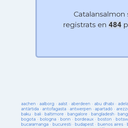
Catalansalmon
registrats en
p
484
aachen
·
aalborg
·
aalst
·
aberdeen
·
abu dhabi
·
adel
antàrtida
·
antofagasta
·
antwerpen
·
apartadó
·
arezz
baku
·
bali
·
baltimore
·
bangalore
·
bangladesh
·
bang
bogota
·
bologna
·
bonn
·
bordeaux
·
boston
·
botsw
bucaramanga
·
bucuresti
·
budapest
·
buenos aires
·