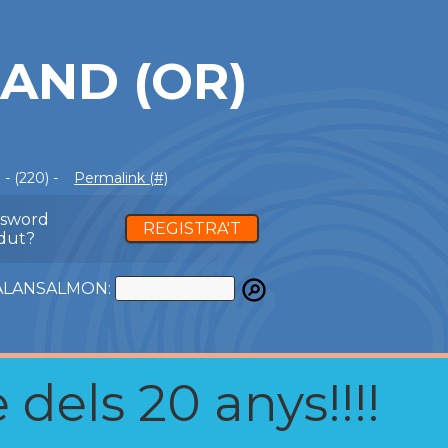
AND (OR)
- (220) -
Permalink (#)
ssword
REGISTRA'T
dut?
ATALANSALMON:
 dels 20 anys!!!!