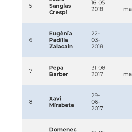
16-05-
5
Sanglas
2018
mai
Crespi
Eugènia
22-
6
Padilla
03-
Zalacain
2018
Pepa
31-08-
7
Barber
2017
mai
29-
Xavi
8
06-
Mirabete
2017
Domenec