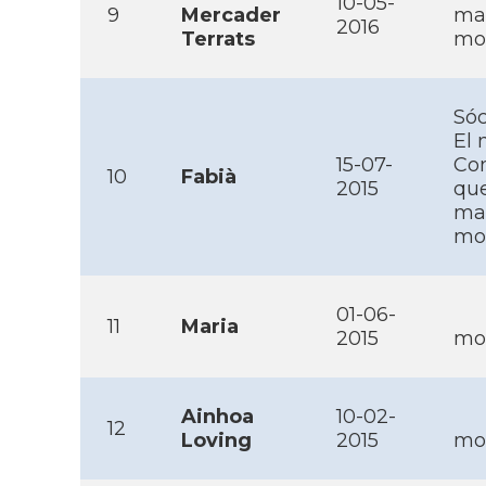
10-05-
9
Mercader
ma
2016
Terrats
mob
Sóc
El 
15-07-
Com
10
Fabià
2015
que
mai
mob
01-06-
11
Maria
2015
mob
Ainhoa
10-02-
12
Loving
2015
mob