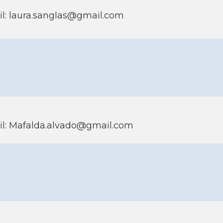
l: laura.sanglas@gmail.com
l: Mafalda.alvado@gmail.com