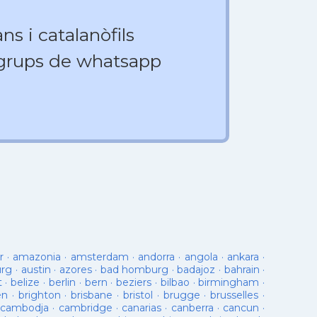
ns i catalanòfils
 grups de whatsapp
r
·
amazonia
·
amsterdam
·
andorra
·
angola
·
ankara
·
urg
·
austin
·
azores
·
bad homburg
·
badajoz
·
bahrain
·
t
·
belize
·
berlin
·
bern
·
beziers
·
bilbao
·
birmingham
·
en
·
brighton
·
brisbane
·
bristol
·
brugge
·
brusselles
·
cambodja
·
cambridge
·
canarias
·
canberra
·
cancun
·