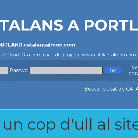
TALANS A PORTL
PORTLAND.catalansalmon.com
 Portland (OR) forma part del projecte
www.catalansalmon.com
Pa
Passwd
per
Buscar ciutat de C
n cop d'ull al site