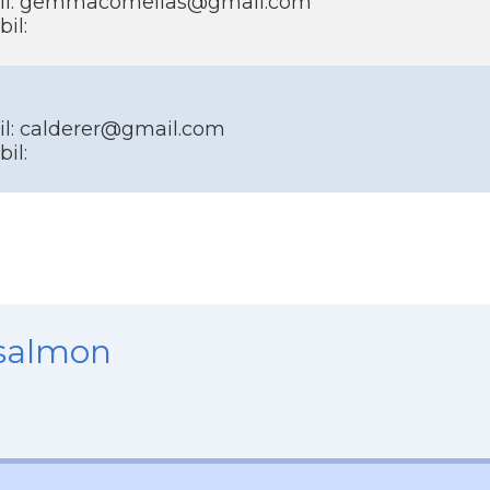
il: gemmacomellas@gmail.com
il:
l: calderer@gmail.com
il:
nsalmon