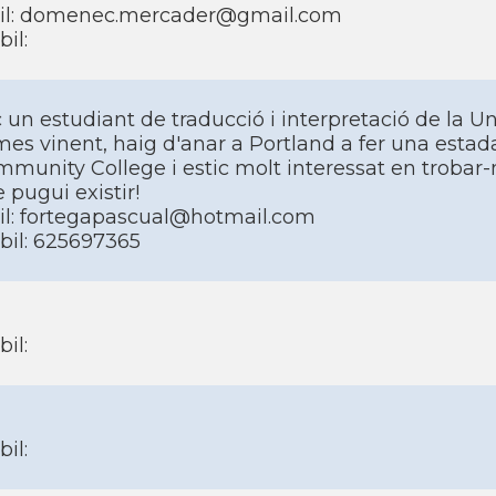
il: domenec.mercader@gmail.com
il:
 un estudiant de traducció i interpretació de la 
mes vinent, haig d'anar a Portland a fer una esta
munity College i estic molt interessat en trobar
 pugui existir!
l: fortegapascual@hotmail.com
il: 625697365
il:
il: