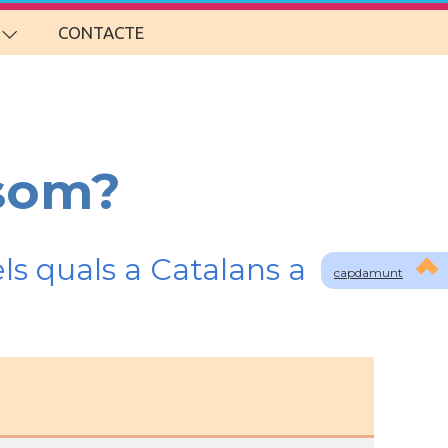
CONTACTE
 som?
ls quals a Catalans a
capdamunt