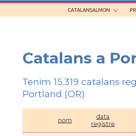
CATALANSALMON
P
Catalans a Po
Tenim 15.319 catalans re
Portland (OR)
data
nom
registre