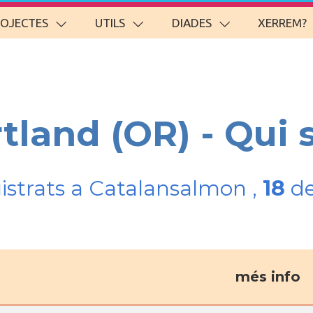
ROJECTES
UTILS
DIADES
XERREM?
rtland (OR) - Qui
gistrats a Catalansalmon ,
18
de
més info