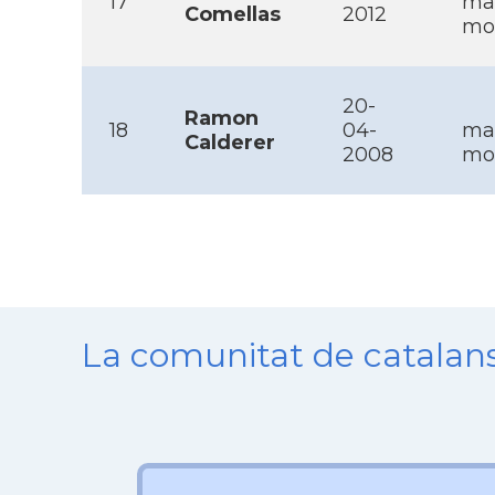
17
ma
Comellas
2012
mob
20-
Ramon
18
04-
mai
Calderer
2008
mob
La comunitat de catala