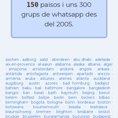
països i uns 300
150
grups de whatsapp des
del 2005.
aachen
·
aalborg
·
aalst
·
aberdeen
·
abu dhabi
·
adelaide
·
aix-en-provence
·
al-aaiun
·
alabama
·
alaska
·
albania
·
alger
·
amazonia
·
amsterdam
·
andorra
·
angola
·
ankara
·
antàrtida
·
antofagasta
·
antwerpen
·
apartadó
·
arezzo
·
armenia
·
aruba
·
asturies
·
atenes
·
atlanta
·
auckland
·
augsburg
·
austin
·
azores
·
bad homburg
·
badajoz
·
bahrain
·
baku
·
bali
·
baltimore
·
bangalore
·
bangladesh
·
bangor
·
bari
·
basel
·
bath
·
bayreuth
·
beijing
·
beirut
·
belém
·
belfast
·
belize
·
berlin
·
bern
·
beziers
·
bilbao
·
birmingham
·
bogota
·
bologna
·
bonn
·
bordeaux
·
boston
·
botswana
·
bournemouth
·
brasilia
·
bratislava
·
braunschweig
·
bremen
·
brighton
·
brisbane
·
bristol
·
brugge
·
brusselles
·
bucaramanga
·
bucuresti
·
budapest
·