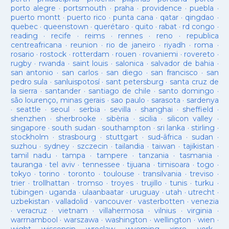
porto alegre
·
portsmouth
·
praha
·
providence
·
puebla
·
puerto montt
·
puerto rico
·
punta cana
·
qatar
·
qingdao
·
quebec
·
queenstown
·
querétaro
·
quito
·
rabat
·
rd congo
·
reading
·
recife
·
reims
·
rennes
·
reno
·
republica
centreafricana
·
reunion
·
rio de janeiro
·
riyadh
·
roma
·
rosario
·
rostock
·
rotterdam
·
rouen
·
rovaniemi
·
rovereto
·
rugby
·
rwanda
·
saint louis
·
salonica
·
salvador de bahia
·
san antonio
·
san carlos
·
san diego
·
san francisco
·
san
pedro sula
·
sanluispotosí
·
sant petersburg
·
santa cruz de
la sierra
·
santander
·
santiago de chile
·
santo domingo
·
são lourenço, minas gerais
·
sao paulo
·
sarasota
·
sardenya
·
seattle
·
seoul
·
serbia
·
sevilla
·
shanghai
·
sheffield
·
shenzhen
·
sherbrooke
·
sibèria
·
sicilia
·
silicon valley
·
singapore
·
south sudan
·
southampton
·
sri lanka
·
stirling
·
stockholm
·
strasbourg
·
stuttgart
·
sud-âfrica
·
sudan
·
suzhou
·
sydney
·
szczecin
·
tailandia
·
taiwan
·
tajikistan
·
tamil nadu
·
tampa
·
tampere
·
tanzania
·
tasmania
·
tauranga
·
tel aviv
·
tennessee
·
tijuana
·
timisoara
·
togo
·
tokyo
·
torino
·
toronto
·
toulouse
·
transilvania
·
treviso
·
trier
·
trollhattan
·
tromso
·
troyes
·
trujillo
·
tunis
·
turku
·
tübingen
·
uganda
·
ulaanbaatar
·
uruguay
·
utah
·
utrecht
·
uzbekistan
·
valladolid
·
vancouver
·
vasterbotten
·
venezia
·
veracruz
·
vietnam
·
villahermosa
·
vilnius
·
virginia
·
warrnambool
·
warszawa
·
washington
·
wellington
·
wien
·