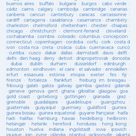
buenos aires
·
buffalo
·
bulgaria
·
burgos
·
cabo verde
·
cádiz
·
cairns
·
calgary
·
cambodja
·
cambridge
·
canarias
·
canberra
·
cancun
·
canterbury
·
caracas
·
carcassonne
·
cardiff
·
cartagena
·
casablanca
·
casamance
·
chambéry
·
charleston
·
chelmsford
·
cheltenham
·
chester
·
chiapas
·
chicago
·
christchurch
·
clermont-ferrand
·
cleveland
·
cochabamba
·
coimbra
·
colorado
·
columbus
·
concepción
·
connecticut
·
copenhagen
·
cordoba
·
corfu
·
cork
·
costa d
ivori
·
costa rica
·
creta
·
croàcia
·
cuba
·
cuernavaca
·
curicó
·
curitiba
·
cusco
·
dakar
·
dallas
·
darmstadt
·
davis
·
delft
·
delhi
·
den haag
·
derry
·
detroit
·
dnipropetrovsk
·
donostia
·
dubai
·
dublín
·
durham
·
düsseldorf
·
edinburgh
·
edmonton
·
eindhoven
·
el caire
·
el salvador
·
enniskillen
·
erfurt
·
essaouira
·
estònia
·
etiopia
·
exeter
·
fes
·
fiji
·
firenze
·
fortaleza
·
frankfurt
·
freiburg im breisgau
·
fribourg
·
galati
·
galiza
·
galway
·
gambia
·
gasteiz
·
gdansk
·
geneve
·
genova
·
gent
·
ghana
·
gibraltar
·
glasgow
·
goa
·
gold coast
·
goteborg
·
gottingen
·
granada
·
graz
·
grenoble
·
guadalajara
·
guadeloupe
·
guangzhou
·
guatemala
·
guayaquil
·
guernsey
·
guildford
·
guinea
·
guinea bissau
·
guinea equatorial
·
guyane française
·
haifa
·
haiti
·
halifax
·
hamburg
·
hawaii
·
heidelberg
·
heilbronn
·
helsingør
·
helsinki
·
hereford
·
honduras
·
hong kong
·
houston
·
huelva
·
indiana
·
ingolstadt
·
iowa
·
ipswich
·
iquique
·
iran
·
irvine
·
islàndia
·
istanbul
·
jacksonville
·
jakarta