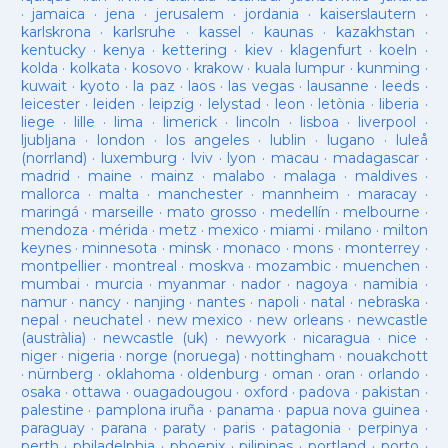
·
jamaica
·
jena
·
jerusalem
·
jordania
·
kaiserslautern
·
karlskrona
·
karlsruhe
·
kassel
·
kaunas
·
kazakhstan
·
kentucky
·
kenya
·
kettering
·
kiev
·
klagenfurt
·
koeln
·
kolda
·
kolkata
·
kosovo
·
krakow
·
kuala lumpur
·
kunming
·
kuwait
·
kyoto
·
la paz
·
laos
·
las vegas
·
lausanne
·
leeds
·
leicester
·
leiden
·
leipzig
·
lelystad
·
leon
·
letònia
·
liberia
·
liege
·
lille
·
lima
·
limerick
·
lincoln
·
lisboa
·
liverpool
·
ljubljana
·
london
·
los angeles
·
lublin
·
lugano
·
luleå
(norrland)
·
luxemburg
·
lviv
·
lyon
·
macau
·
madagascar
·
madrid
·
maine
·
mainz
·
malabo
·
malaga
·
maldives
·
mallorca
·
malta
·
manchester
·
mannheim
·
maracay
·
maringá
·
marseille
·
mato grosso
·
medellín
·
melbourne
·
mendoza
·
mérida
·
metz
·
mexico
·
miami
·
milano
·
milton
keynes
·
minnesota
·
minsk
·
monaco
·
mons
·
monterrey
·
montpellier
·
montreal
·
moskva
·
mozambic
·
muenchen
·
mumbai
·
murcia
·
myanmar
·
nador
·
nagoya
·
namibia
·
namur
·
nancy
·
nanjing
·
nantes
·
napoli
·
natal
·
nebraska
·
nepal
·
neuchatel
·
new mexico
·
new orleans
·
newcastle
(austràlia)
·
newcastle (uk)
·
newyork
·
nicaragua
·
nice
·
niger
·
nigeria
·
norge (noruega)
·
nottingham
·
nouakchott
·
nürnberg
·
oklahoma
·
oldenburg
·
oman
·
oran
·
orlando
·
osaka
·
ottawa
·
ouagadougou
·
oxford
·
padova
·
pakistan
·
palestine
·
pamplona iruña
·
panama
·
papua nova guinea
·
paraguay
·
parana
·
paraty
·
paris
·
patagonia
·
perpinya
·
perth
·
philadelphia
·
phoenix
·
pilipinas
·
portland
·
porto
·