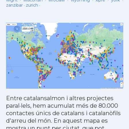
wight
·
wisconsin
·
wroclaw
·
wyoming
·
xipre
·
york
·
zanzibar
·
zurich
·
Entre catalansalmon i altres projectes
paral·lels, hem acumulat més de 80.000
contactes únics de catalans i catalanòfils
d'arreu del món. En aquest mapa es
mostra un punt per ciutat, que pot