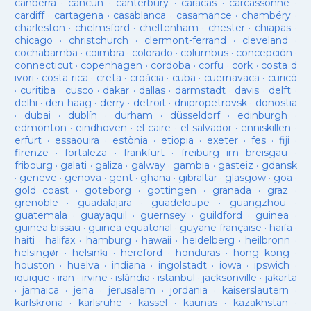
canberra
·
cancun
·
canterbury
·
caracas
·
carcassonne
·
cardiff
·
cartagena
·
casablanca
·
casamance
·
chambéry
·
charleston
·
chelmsford
·
cheltenham
·
chester
·
chiapas
·
chicago
·
christchurch
·
clermont-ferrand
·
cleveland
·
cochabamba
·
coimbra
·
colorado
·
columbus
·
concepción
·
connecticut
·
copenhagen
·
cordoba
·
corfu
·
cork
·
costa d
ivori
·
costa rica
·
creta
·
croàcia
·
cuba
·
cuernavaca
·
curicó
·
curitiba
·
cusco
·
dakar
·
dallas
·
darmstadt
·
davis
·
delft
·
delhi
·
den haag
·
derry
·
detroit
·
dnipropetrovsk
·
donostia
·
dubai
·
dublín
·
durham
·
düsseldorf
·
edinburgh
·
edmonton
·
eindhoven
·
el caire
·
el salvador
·
enniskillen
·
erfurt
·
essaouira
·
estònia
·
etiopia
·
exeter
·
fes
·
fiji
·
firenze
·
fortaleza
·
frankfurt
·
freiburg im breisgau
·
fribourg
·
galati
·
galiza
·
galway
·
gambia
·
gasteiz
·
gdansk
·
geneve
·
genova
·
gent
·
ghana
·
gibraltar
·
glasgow
·
goa
·
gold coast
·
goteborg
·
gottingen
·
granada
·
graz
·
grenoble
·
guadalajara
·
guadeloupe
·
guangzhou
·
guatemala
·
guayaquil
·
guernsey
·
guildford
·
guinea
·
guinea bissau
·
guinea equatorial
·
guyane française
·
haifa
·
haiti
·
halifax
·
hamburg
·
hawaii
·
heidelberg
·
heilbronn
·
helsingør
·
helsinki
·
hereford
·
honduras
·
hong kong
·
houston
·
huelva
·
indiana
·
ingolstadt
·
iowa
·
ipswich
·
iquique
·
iran
·
irvine
·
islàndia
·
istanbul
·
jacksonville
·
jakarta
·
jamaica
·
jena
·
jerusalem
·
jordania
·
kaiserslautern
·
karlskrona
·
karlsruhe
·
kassel
·
kaunas
·
kazakhstan
·