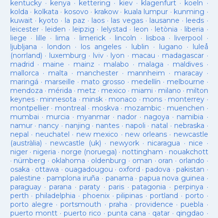
kentucky
·
kenya
·
kettering
·
kiev
·
klagenfurt
·
koeln
·
kolda
·
kolkata
·
kosovo
·
krakow
·
kuala lumpur
·
kunming
·
kuwait
·
kyoto
·
la paz
·
laos
·
las vegas
·
lausanne
·
leeds
·
leicester
·
leiden
·
leipzig
·
lelystad
·
leon
·
letònia
·
liberia
·
liege
·
lille
·
lima
·
limerick
·
lincoln
·
lisboa
·
liverpool
·
ljubljana
·
london
·
los angeles
·
lublin
·
lugano
·
luleå
(norrland)
·
luxemburg
·
lviv
·
lyon
·
macau
·
madagascar
·
madrid
·
maine
·
mainz
·
malabo
·
malaga
·
maldives
·
mallorca
·
malta
·
manchester
·
mannheim
·
maracay
·
maringá
·
marseille
·
mato grosso
·
medellín
·
melbourne
·
mendoza
·
mérida
·
metz
·
mexico
·
miami
·
milano
·
milton
keynes
·
minnesota
·
minsk
·
monaco
·
mons
·
monterrey
·
montpellier
·
montreal
·
moskva
·
mozambic
·
muenchen
·
mumbai
·
murcia
·
myanmar
·
nador
·
nagoya
·
namibia
·
namur
·
nancy
·
nanjing
·
nantes
·
napoli
·
natal
·
nebraska
·
nepal
·
neuchatel
·
new mexico
·
new orleans
·
newcastle
(austràlia)
·
newcastle (uk)
·
newyork
·
nicaragua
·
nice
·
niger
·
nigeria
·
norge (noruega)
·
nottingham
·
nouakchott
·
nürnberg
·
oklahoma
·
oldenburg
·
oman
·
oran
·
orlando
·
osaka
·
ottawa
·
ouagadougou
·
oxford
·
padova
·
pakistan
·
palestine
·
pamplona iruña
·
panama
·
papua nova guinea
·
paraguay
·
parana
·
paraty
·
paris
·
patagonia
·
perpinya
·
perth
·
philadelphia
·
phoenix
·
pilipinas
·
portland
·
porto
·
porto alegre
·
portsmouth
·
praha
·
providence
·
puebla
·
puerto montt
·
puerto rico
·
punta cana
·
qatar
·
qingdao
·