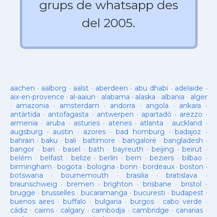
grups de whatsapp des
del 2005.
aachen
·
aalborg
·
aalst
·
aberdeen
·
abu dhabi
·
adelaide
·
aix-en-provence
·
al-aaiun
·
alabama
·
alaska
·
albania
·
alger
·
amazonia
·
amsterdam
·
andorra
·
angola
·
ankara
·
antàrtida
·
antofagasta
·
antwerpen
·
apartadó
·
arezzo
·
armenia
·
aruba
·
asturies
·
atenes
·
atlanta
·
auckland
·
augsburg
·
austin
·
azores
·
bad homburg
·
badajoz
·
bahrain
·
baku
·
bali
·
baltimore
·
bangalore
·
bangladesh
·
bangor
·
bari
·
basel
·
bath
·
bayreuth
·
beijing
·
beirut
·
belém
·
belfast
·
belize
·
berlin
·
bern
·
beziers
·
bilbao
·
birmingham
·
bogota
·
bologna
·
bonn
·
bordeaux
·
boston
·
botswana
·
bournemouth
·
brasilia
·
bratislava
·
braunschweig
·
bremen
·
brighton
·
brisbane
·
bristol
·
brugge
·
brusselles
·
bucaramanga
·
bucuresti
·
budapest
·
buenos aires
·
buffalo
·
bulgaria
·
burgos
·
cabo verde
·
cádiz
·
cairns
·
calgary
·
cambodja
·
cambridge
·
canarias
·