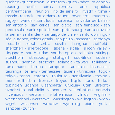
quebec
·
queenstown
·
querétaro
·
quito
·
rabat
·
rd congo
·
reading
·
recife
·
reims
·
rennes
·
reno
·
republica
centreafricana
·
reunion
·
rio de janeiro
·
riyadh
·
roma
·
rosario
·
rostock
·
rotterdam
·
rouen
·
rovaniemi
·
rovereto
·
rugby
·
rwanda
·
saint louis
·
salonica
·
salvador de bahia
·
san antonio
·
san carlos
·
san diego
·
san francisco
·
san
pedro sula
·
sanluispotosí
·
sant petersburg
·
santa cruz de
la sierra
·
santander
·
santiago de chile
·
santo domingo
·
são lourenço, minas gerais
·
sao paulo
·
sarasota
·
sardenya
·
seattle
·
seoul
·
serbia
·
sevilla
·
shanghai
·
sheffield
·
shenzhen
·
sherbrooke
·
sibèria
·
sicilia
·
silicon valley
·
singapore
·
south sudan
·
southampton
·
sri lanka
·
stirling
·
stockholm
·
strasbourg
·
stuttgart
·
sud-âfrica
·
sudan
·
suzhou
·
sydney
·
szczecin
·
tailandia
·
taiwan
·
tajikistan
·
tamil nadu
·
tampa
·
tampere
·
tanzania
·
tasmania
·
tauranga
·
tel aviv
·
tennessee
·
tijuana
·
timisoara
·
togo
·
tokyo
·
torino
·
toronto
·
toulouse
·
transilvania
·
treviso
·
trier
·
trollhattan
·
tromso
·
troyes
·
trujillo
·
tunis
·
turku
·
tübingen
·
uganda
·
ulaanbaatar
·
uruguay
·
utah
·
utrecht
·
uzbekistan
·
valladolid
·
vancouver
·
vasterbotten
·
venezia
·
veracruz
·
vietnam
·
villahermosa
·
vilnius
·
virginia
·
warrnambool
·
warszawa
·
washington
·
wellington
·
wien
·
wight
·
wisconsin
·
wroclaw
·
wyoming
·
xipre
·
york
·
zanzibar
·
zurich
·