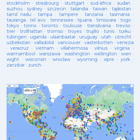
stockholm
·
strasbourg
·
stuttgart
·
sud-âfrica
·
sudan
·
suzhou
·
sydney
·
szczecin
·
tailandia
·
taiwan
·
tajikistan
·
tamil nadu
·
tampa
·
tampere
·
tanzania
·
tasmania
·
tauranga
·
tel aviv
·
tennessee
·
tijuana
·
timisoara
·
togo
·
tokyo
·
torino
·
toronto
·
toulouse
·
transilvania
·
treviso
·
trier
·
trollhattan
·
tromso
·
troyes
·
trujillo
·
tunis
·
turku
·
tübingen
·
uganda
·
ulaanbaatar
·
uruguay
·
utah
·
utrecht
·
uzbekistan
·
valladolid
·
vancouver
·
vasterbotten
·
venezia
·
veracruz
·
vietnam
·
villahermosa
·
vilnius
·
virginia
·
warrnambool
·
warszawa
·
washington
·
wellington
·
wien
·
wight
·
wisconsin
·
wroclaw
·
wyoming
·
xipre
·
york
·
zanzibar
·
zurich
·