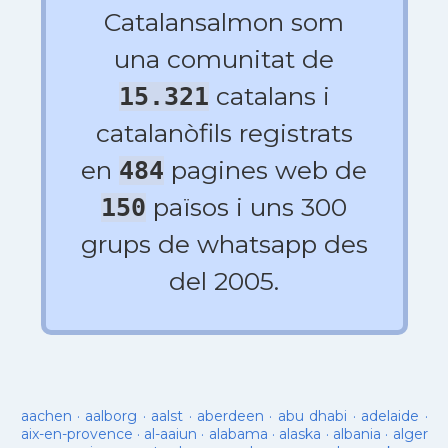
Catalansalmon som
una comunitat de
catalans i
15.321
catalanòfils registrats
en
pagines web de
484
països i uns 300
150
grups de whatsapp des
del 2005.
aachen
·
aalborg
·
aalst
·
aberdeen
·
abu dhabi
·
adelaide
·
aix-en-provence
·
al-aaiun
·
alabama
·
alaska
·
albania
·
alger