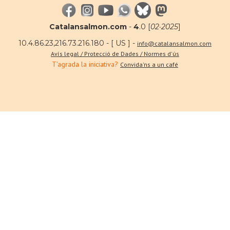
Catalansalmon.com
-
4
.0 [
02·2025
]
10.4.86.23,216.73.216.180 - [ US ] -
info@catalansalmon.com
Avís legal / Protecció de Dades / Normes d'ús
T'agrada la iniciativa?
Convida'ns a un café