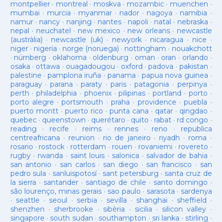
montpellier
·
montreal
·
moskva
·
mozambic
·
muenchen
·
mumbai
·
murcia
·
myanmar
·
nador
·
nagoya
·
namibia
·
namur
·
nancy
·
nanjing
·
nantes
·
napoli
·
natal
·
nebraska
·
nepal
·
neuchatel
·
new mexico
·
new orleans
·
newcastle
(austràlia)
·
newcastle (uk)
·
newyork
·
nicaragua
·
nice
·
niger
·
nigeria
·
norge (noruega)
·
nottingham
·
nouakchott
·
nürnberg
·
oklahoma
·
oldenburg
·
oman
·
oran
·
orlando
·
osaka
·
ottawa
·
ouagadougou
·
oxford
·
padova
·
pakistan
·
palestine
·
pamplona iruña
·
panama
·
papua nova guinea
·
paraguay
·
parana
·
paraty
·
paris
·
patagonia
·
perpinya
·
perth
·
philadelphia
·
phoenix
·
pilipinas
·
portland
·
porto
·
porto alegre
·
portsmouth
·
praha
·
providence
·
puebla
·
puerto montt
·
puerto rico
·
punta cana
·
qatar
·
qingdao
·
quebec
·
queenstown
·
querétaro
·
quito
·
rabat
·
rd congo
·
reading
·
recife
·
reims
·
rennes
·
reno
·
republica
centreafricana
·
reunion
·
rio de janeiro
·
riyadh
·
roma
·
rosario
·
rostock
·
rotterdam
·
rouen
·
rovaniemi
·
rovereto
·
rugby
·
rwanda
·
saint louis
·
salonica
·
salvador de bahia
·
san antonio
·
san carlos
·
san diego
·
san francisco
·
san
pedro sula
·
sanluispotosí
·
sant petersburg
·
santa cruz de
la sierra
·
santander
·
santiago de chile
·
santo domingo
·
são lourenço, minas gerais
·
sao paulo
·
sarasota
·
sardenya
·
seattle
·
seoul
·
serbia
·
sevilla
·
shanghai
·
sheffield
·
shenzhen
·
sherbrooke
·
sibèria
·
sicilia
·
silicon valley
·
singapore
·
south sudan
·
southampton
·
sri lanka
·
stirling
·