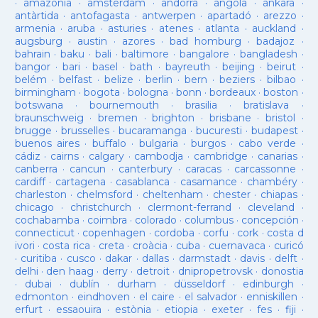
·
amazonia
·
amsterdam
·
andorra
·
angola
·
ankara
·
antàrtida
·
antofagasta
·
antwerpen
·
apartadó
·
arezzo
·
armenia
·
aruba
·
asturies
·
atenes
·
atlanta
·
auckland
·
augsburg
·
austin
·
azores
·
bad homburg
·
badajoz
·
bahrain
·
baku
·
bali
·
baltimore
·
bangalore
·
bangladesh
·
bangor
·
bari
·
basel
·
bath
·
bayreuth
·
beijing
·
beirut
·
belém
·
belfast
·
belize
·
berlin
·
bern
·
beziers
·
bilbao
·
birmingham
·
bogota
·
bologna
·
bonn
·
bordeaux
·
boston
·
botswana
·
bournemouth
·
brasilia
·
bratislava
·
braunschweig
·
bremen
·
brighton
·
brisbane
·
bristol
·
brugge
·
brusselles
·
bucaramanga
·
bucuresti
·
budapest
·
buenos aires
·
buffalo
·
bulgaria
·
burgos
·
cabo verde
·
cádiz
·
cairns
·
calgary
·
cambodja
·
cambridge
·
canarias
·
canberra
·
cancun
·
canterbury
·
caracas
·
carcassonne
·
cardiff
·
cartagena
·
casablanca
·
casamance
·
chambéry
·
charleston
·
chelmsford
·
cheltenham
·
chester
·
chiapas
·
chicago
·
christchurch
·
clermont-ferrand
·
cleveland
·
cochabamba
·
coimbra
·
colorado
·
columbus
·
concepción
·
connecticut
·
copenhagen
·
cordoba
·
corfu
·
cork
·
costa d
ivori
·
costa rica
·
creta
·
croàcia
·
cuba
·
cuernavaca
·
curicó
·
curitiba
·
cusco
·
dakar
·
dallas
·
darmstadt
·
davis
·
delft
·
delhi
·
den haag
·
derry
·
detroit
·
dnipropetrovsk
·
donostia
·
dubai
·
dublín
·
durham
·
düsseldorf
·
edinburgh
·
edmonton
·
eindhoven
·
el caire
·
el salvador
·
enniskillen
·
erfurt
·
essaouira
·
estònia
·
etiopia
·
exeter
·
fes
·
fiji
·