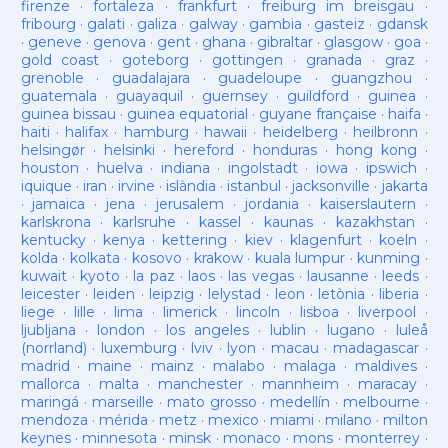
firenze
·
fortaleza
·
frankfurt
·
freiburg im breisgau
·
fribourg
·
galati
·
galiza
·
galway
·
gambia
·
gasteiz
·
gdansk
·
geneve
·
genova
·
gent
·
ghana
·
gibraltar
·
glasgow
·
goa
·
gold coast
·
goteborg
·
gottingen
·
granada
·
graz
·
grenoble
·
guadalajara
·
guadeloupe
·
guangzhou
·
guatemala
·
guayaquil
·
guernsey
·
guildford
·
guinea
·
guinea bissau
·
guinea equatorial
·
guyane française
·
haifa
·
haiti
·
halifax
·
hamburg
·
hawaii
·
heidelberg
·
heilbronn
·
helsingør
·
helsinki
·
hereford
·
honduras
·
hong kong
·
houston
·
huelva
·
indiana
·
ingolstadt
·
iowa
·
ipswich
·
iquique
·
iran
·
irvine
·
islàndia
·
istanbul
·
jacksonville
·
jakarta
·
jamaica
·
jena
·
jerusalem
·
jordania
·
kaiserslautern
·
karlskrona
·
karlsruhe
·
kassel
·
kaunas
·
kazakhstan
·
kentucky
·
kenya
·
kettering
·
kiev
·
klagenfurt
·
koeln
·
kolda
·
kolkata
·
kosovo
·
krakow
·
kuala lumpur
·
kunming
·
kuwait
·
kyoto
·
la paz
·
laos
·
las vegas
·
lausanne
·
leeds
·
leicester
·
leiden
·
leipzig
·
lelystad
·
leon
·
letònia
·
liberia
·
liege
·
lille
·
lima
·
limerick
·
lincoln
·
lisboa
·
liverpool
·
ljubljana
·
london
·
los angeles
·
lublin
·
lugano
·
luleå
(norrland)
·
luxemburg
·
lviv
·
lyon
·
macau
·
madagascar
·
madrid
·
maine
·
mainz
·
malabo
·
malaga
·
maldives
·
mallorca
·
malta
·
manchester
·
mannheim
·
maracay
·
maringá
·
marseille
·
mato grosso
·
medellín
·
melbourne
·
mendoza
·
mérida
·
metz
·
mexico
·
miami
·
milano
·
milton
keynes
·
minnesota
·
minsk
·
monaco
·
mons
·
monterrey
·