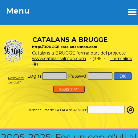
Menu
Menu
CATALANS A BRUGGE
http://BRUGGE.catalansalmon.com
Catalans a BRUGGE forma part del projecte
www.catalansalmon.com
- (395) -
Permalink
(#)
Login
Passwd
Password
perdut?
REGISTRA'T
Buscar ciutat de CATALANSALMON:
2005-2025: Fes un cop d'ull al