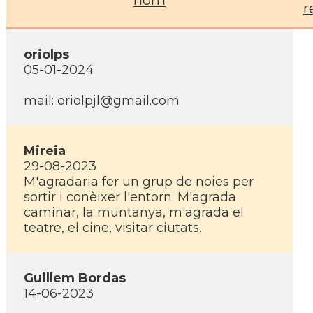
nom
r
oriolps
05-01-2024
mail: oriolpjl@gmail.com
Mireia
29-08-2023
M'agradaria fer un grup de noies per
sortir i conèixer l'entorn. M'agrada
caminar, la muntanya, m'agrada el
teatre, el cine, visitar ciutats.
Guillem Bordas
14-06-2023