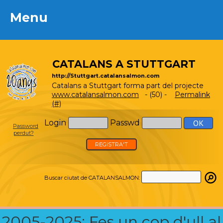
Menu
Menu
CATALANS A STUTTGART
http://Stuttgart.catalansalmon.com
Catalans a Stuttgart forma part del projecte
www.catalansalmon.com
- (50) -
Permalink
(#)
Login
Passwd
Password
perdut?
REGISTRA'T
Buscar ciutat de CATALANSALMON:
2005-2025: Fes un cop d'ull al