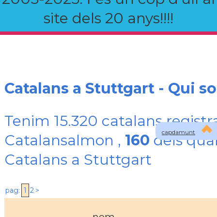
site dels 20 anys!!!!
Catalans a Stuttgart - Qui s
Tenim 15.320 catalans registr
capdamunt
Catalansalmon ,
160
dels qual
Catalans a Stuttgart
pag:
1
2
>