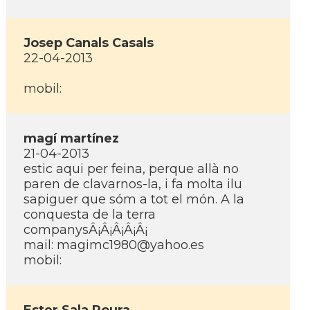
Josep Canals Casals
22-04-2013
mobil:
magí­ martí­nez
21-04-2013
estic aqui per feina, perque allà no
paren de clavarnos-la, i fa molta ilu
sapiguer que sóm a tot el món. A la
conquesta de la terra
companysÂ¡Â¡Â¡Â¡Â¡
mail: magimc1980@yahoo.es
mobil: