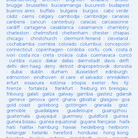
brugge
·
brusselles
·
bucaramanga
·
bucuresti
·
budapest
·
buenos aires
·
buffalo
·
bulgaria
·
burgos
·
cabo verde
·
cádiz
·
cairns
·
calgary
·
cambodja
·
cambridge
·
canarias
·
canberra
·
cancun
·
canterbury
·
caracas
·
carcassonne
·
cardiff
·
cartagena
·
casablanca
·
casamance
·
chambéry
·
charleston
·
chelmsford
·
cheltenham
·
chester
·
chiapas
·
chicago
·
christchurch
·
clermont-ferrand
·
cleveland
·
cochabamba
·
coimbra
·
colorado
·
columbus
·
concepción
·
connecticut
·
copenhagen
·
cordoba
·
corfu
·
cork
·
costa d
ivori
·
costa rica
·
creta
·
croàcia
·
cuba
·
cuernavaca
·
curicó
·
curitiba
·
cusco
·
dakar
·
dallas
·
darmstadt
·
davis
·
delft
·
delhi
·
den haag
·
derry
·
detroit
·
dnipropetrovsk
·
donostia
·
dubai
·
dublín
·
durham
·
düsseldorf
·
edinburgh
·
edmonton
·
eindhoven
·
el caire
·
el salvador
·
enniskillen
·
erfurt
·
essaouira
·
estònia
·
etiopia
·
exeter
·
fes
·
fiji
·
firenze
·
fortaleza
·
frankfurt
·
freiburg im breisgau
·
fribourg
·
galati
·
galiza
·
galway
·
gambia
·
gasteiz
·
gdansk
·
geneve
·
genova
·
gent
·
ghana
·
gibraltar
·
glasgow
·
goa
·
gold coast
·
goteborg
·
gottingen
·
granada
·
graz
·
grenoble
·
guadalajara
·
guadeloupe
·
guangzhou
·
guatemala
·
guayaquil
·
guernsey
·
guildford
·
guinea
·
guinea bissau
·
guinea equatorial
·
guyane française
·
haifa
·
haiti
·
halifax
·
hamburg
·
hawaii
·
heidelberg
·
heilbronn
·
helsingør
·
helsinki
·
hereford
·
honduras
·
hong kong
·