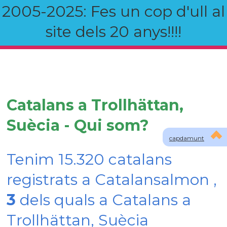
2005-2025: Fes un cop d'ull al
site dels 20 anys!!!!
Catalans a Trollhättan,
Suècia - Qui som?
capdamunt
Tenim 15.320 catalans
registrats a Catalansalmon ,
3
dels quals a Catalans a
Trollhättan, Suècia