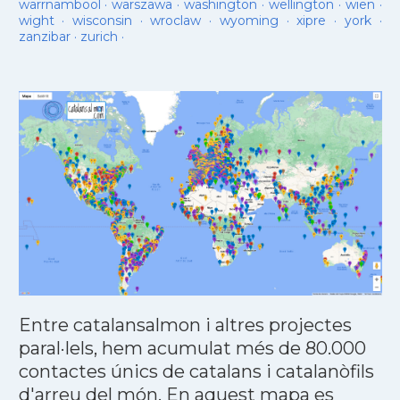
warrnambool
·
warszawa
·
washington
·
wellington
·
wien
·
wight
·
wisconsin
·
wroclaw
·
wyoming
·
xipre
·
york
·
zanzibar
·
zurich
·
Entre catalansalmon i altres projectes
paral·lels, hem acumulat més de 80.000
contactes únics de catalans i catalanòfils
d'arreu del món. En aquest mapa es