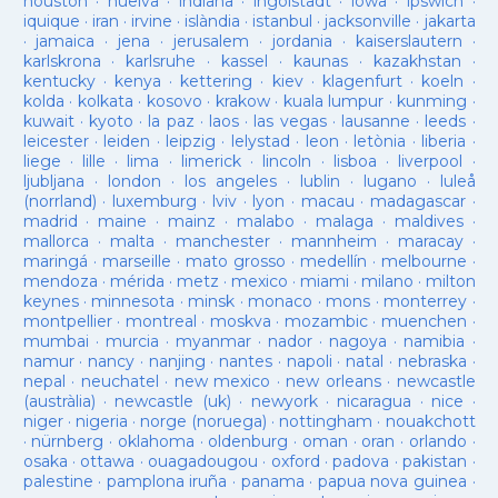
houston
·
huelva
·
indiana
·
ingolstadt
·
iowa
·
ipswich
·
iquique
·
iran
·
irvine
·
islàndia
·
istanbul
·
jacksonville
·
jakarta
·
jamaica
·
jena
·
jerusalem
·
jordania
·
kaiserslautern
·
karlskrona
·
karlsruhe
·
kassel
·
kaunas
·
kazakhstan
·
kentucky
·
kenya
·
kettering
·
kiev
·
klagenfurt
·
koeln
·
kolda
·
kolkata
·
kosovo
·
krakow
·
kuala lumpur
·
kunming
·
kuwait
·
kyoto
·
la paz
·
laos
·
las vegas
·
lausanne
·
leeds
·
leicester
·
leiden
·
leipzig
·
lelystad
·
leon
·
letònia
·
liberia
·
liege
·
lille
·
lima
·
limerick
·
lincoln
·
lisboa
·
liverpool
·
ljubljana
·
london
·
los angeles
·
lublin
·
lugano
·
luleå
(norrland)
·
luxemburg
·
lviv
·
lyon
·
macau
·
madagascar
·
madrid
·
maine
·
mainz
·
malabo
·
malaga
·
maldives
·
mallorca
·
malta
·
manchester
·
mannheim
·
maracay
·
maringá
·
marseille
·
mato grosso
·
medellín
·
melbourne
·
mendoza
·
mérida
·
metz
·
mexico
·
miami
·
milano
·
milton
keynes
·
minnesota
·
minsk
·
monaco
·
mons
·
monterrey
·
montpellier
·
montreal
·
moskva
·
mozambic
·
muenchen
·
mumbai
·
murcia
·
myanmar
·
nador
·
nagoya
·
namibia
·
namur
·
nancy
·
nanjing
·
nantes
·
napoli
·
natal
·
nebraska
·
nepal
·
neuchatel
·
new mexico
·
new orleans
·
newcastle
(austràlia)
·
newcastle (uk)
·
newyork
·
nicaragua
·
nice
·
niger
·
nigeria
·
norge (noruega)
·
nottingham
·
nouakchott
·
nürnberg
·
oklahoma
·
oldenburg
·
oman
·
oran
·
orlando
·
osaka
·
ottawa
·
ouagadougou
·
oxford
·
padova
·
pakistan
·
palestine
·
pamplona iruña
·
panama
·
papua nova guinea
·