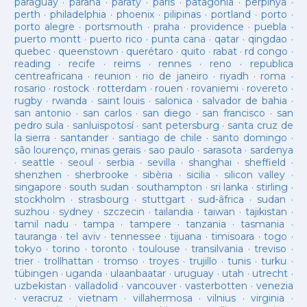
paraguay
·
parana
·
paraty
·
paris
·
patagonia
·
perpinya
·
perth
·
philadelphia
·
phoenix
·
pilipinas
·
portland
·
porto
·
porto alegre
·
portsmouth
·
praha
·
providence
·
puebla
·
puerto montt
·
puerto rico
·
punta cana
·
qatar
·
qingdao
·
quebec
·
queenstown
·
querétaro
·
quito
·
rabat
·
rd congo
·
reading
·
recife
·
reims
·
rennes
·
reno
·
republica
centreafricana
·
reunion
·
rio de janeiro
·
riyadh
·
roma
·
rosario
·
rostock
·
rotterdam
·
rouen
·
rovaniemi
·
rovereto
·
rugby
·
rwanda
·
saint louis
·
salonica
·
salvador de bahia
·
san antonio
·
san carlos
·
san diego
·
san francisco
·
san
pedro sula
·
sanluispotosí
·
sant petersburg
·
santa cruz de
la sierra
·
santander
·
santiago de chile
·
santo domingo
·
são lourenço, minas gerais
·
sao paulo
·
sarasota
·
sardenya
·
seattle
·
seoul
·
serbia
·
sevilla
·
shanghai
·
sheffield
·
shenzhen
·
sherbrooke
·
sibèria
·
sicilia
·
silicon valley
·
singapore
·
south sudan
·
southampton
·
sri lanka
·
stirling
·
stockholm
·
strasbourg
·
stuttgart
·
sud-âfrica
·
sudan
·
suzhou
·
sydney
·
szczecin
·
tailandia
·
taiwan
·
tajikistan
·
tamil nadu
·
tampa
·
tampere
·
tanzania
·
tasmania
·
tauranga
·
tel aviv
·
tennessee
·
tijuana
·
timisoara
·
togo
·
tokyo
·
torino
·
toronto
·
toulouse
·
transilvania
·
treviso
·
trier
·
trollhattan
·
tromso
·
troyes
·
trujillo
·
tunis
·
turku
·
tübingen
·
uganda
·
ulaanbaatar
·
uruguay
·
utah
·
utrecht
·
uzbekistan
·
valladolid
·
vancouver
·
vasterbotten
·
venezia
·
veracruz
·
vietnam
·
villahermosa
·
vilnius
·
virginia
·