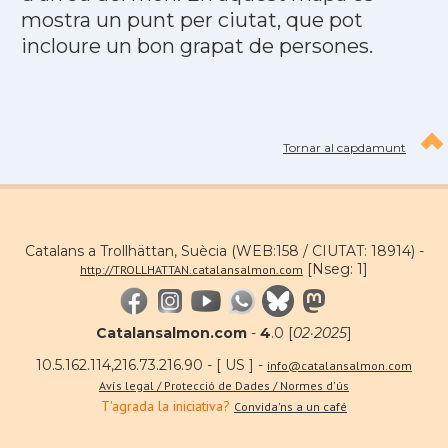
mostra un punt per ciutat, que pot
incloure un bon grapat de persones.
Tornar al capdamunt
Catalans a Trollhättan, Suècia (WEB:158 / CIUTAT: 18914) -
[Nseg: 1]
http://TROLLHATTAN.catalansalmon.com
Catalansalmon.com
-
4
.0 [
02·2025
]
10.5.162.114,216.73.216.90 - [ US ] -
info@catalansalmon.com
Avís legal / Protecció de Dades / Normes d'ús
T'agrada la iniciativa?
Convida'ns a un café