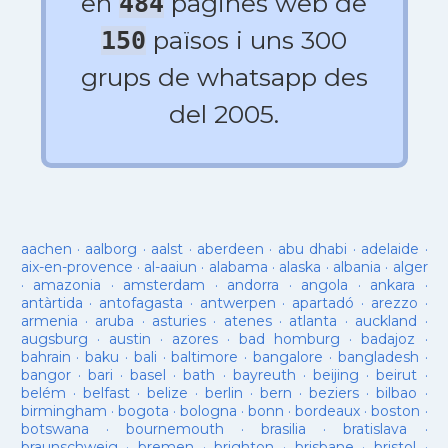
en
pagines web de
484
països i uns 300
150
grups de whatsapp des
del 2005.
aachen
·
aalborg
·
aalst
·
aberdeen
·
abu dhabi
·
adelaide
·
aix-en-provence
·
al-aaiun
·
alabama
·
alaska
·
albania
·
alger
·
amazonia
·
amsterdam
·
andorra
·
angola
·
ankara
·
antàrtida
·
antofagasta
·
antwerpen
·
apartadó
·
arezzo
·
armenia
·
aruba
·
asturies
·
atenes
·
atlanta
·
auckland
·
augsburg
·
austin
·
azores
·
bad homburg
·
badajoz
·
bahrain
·
baku
·
bali
·
baltimore
·
bangalore
·
bangladesh
·
bangor
·
bari
·
basel
·
bath
·
bayreuth
·
beijing
·
beirut
·
belém
·
belfast
·
belize
·
berlin
·
bern
·
beziers
·
bilbao
·
birmingham
·
bogota
·
bologna
·
bonn
·
bordeaux
·
boston
·
botswana
·
bournemouth
·
brasilia
·
bratislava
·
braunschweig
·
bremen
·
brighton
·
brisbane
·
bristol
·