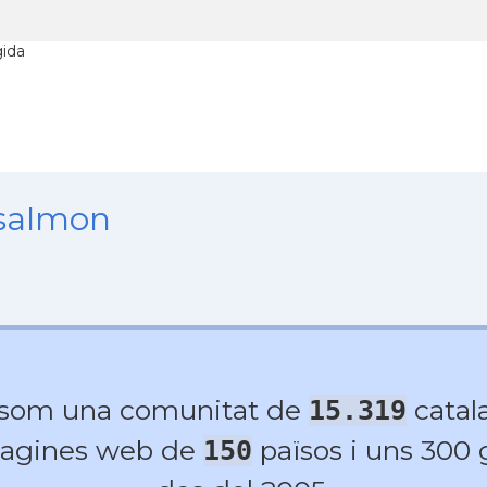
gida
nsalmon
 som una comunitat de
catala
15.319
agines web de
països i uns 300
150