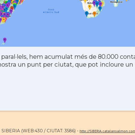
 paral·lels, hem acumulat més de 80.000 contac
stra un punt per ciutat, que pot incloure un
a SIBERIA (WEB:430 / CIUTAT: 3586) -
http://SIBERIA.catalansalmon.co