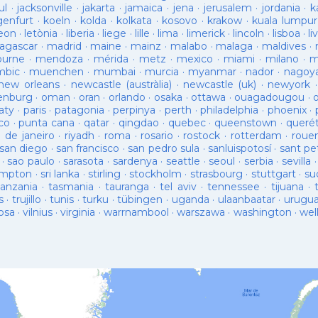
ul
·
jacksonville
·
jakarta
·
jamaica
·
jena
·
jerusalem
·
jordania
·
k
genfurt
·
koeln
·
kolda
·
kolkata
·
kosovo
·
krakow
·
kuala lumpur
leon
·
letònia
·
liberia
·
liege
·
lille
·
lima
·
limerick
·
lincoln
·
lisboa
·
li
agascar
·
madrid
·
maine
·
mainz
·
malabo
·
malaga
·
maldives
·
ourne
·
mendoza
·
mérida
·
metz
·
mexico
·
miami
·
milano
·
m
bic
·
muenchen
·
mumbai
·
murcia
·
myanmar
·
nador
·
nagoy
new orleans
·
newcastle (austràlia)
·
newcastle (uk)
·
newyork
enburg
·
oman
·
oran
·
orlando
·
osaka
·
ottawa
·
ouagadougou
·
aty
·
paris
·
patagonia
·
perpinya
·
perth
·
philadelphia
·
phoenix
·
co
·
punta cana
·
qatar
·
qingdao
·
quebec
·
queenstown
·
queré
o de janeiro
·
riyadh
·
roma
·
rosario
·
rostock
·
rotterdam
·
roue
san diego
·
san francisco
·
san pedro sula
·
sanluispotosí
·
sant pe
·
sao paulo
·
sarasota
·
sardenya
·
seattle
·
seoul
·
serbia
·
sevilla
ampton
·
sri lanka
·
stirling
·
stockholm
·
strasbourg
·
stuttgart
·
su
tanzania
·
tasmania
·
tauranga
·
tel aviv
·
tennessee
·
tijuana
·
s
·
trujillo
·
tunis
·
turku
·
tübingen
·
uganda
·
ulaanbaatar
·
urugu
osa
·
vilnius
·
virginia
·
warrnambool
·
warszawa
·
washington
·
wel