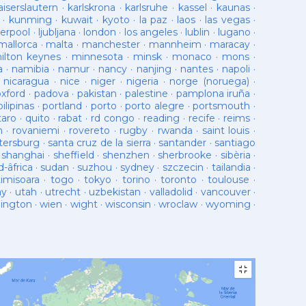
aiserslautern
·
karlskrona
·
karlsruhe
·
kassel
·
kaunas
·
·
kunming
·
kuwait
·
kyoto
·
la paz
·
laos
·
las vegas
·
verpool
·
ljubljana
·
london
·
los angeles
·
lublin
·
lugano
·
mallorca
·
malta
·
manchester
·
mannheim
·
maracay
·
ilton keynes
·
minnesota
·
minsk
·
monaco
·
mons
·
a
·
namibia
·
namur
·
nancy
·
nanjing
·
nantes
·
napoli
·
·
nicaragua
·
nice
·
niger
·
nigeria
·
norge (noruega)
·
oxford
·
padova
·
pakistan
·
palestine
·
pamplona iruña
·
pilipinas
·
portland
·
porto
·
porto alegre
·
portsmouth
·
taro
·
quito
·
rabat
·
rd congo
·
reading
·
recife
·
reims
·
n
·
rovaniemi
·
rovereto
·
rugby
·
rwanda
·
saint louis
·
tersburg
·
santa cruz de la sierra
·
santander
·
santiago
·
shanghai
·
sheffield
·
shenzhen
·
sherbrooke
·
sibèria
·
d-âfrica
·
sudan
·
suzhou
·
sydney
·
szczecin
·
tailandia
·
timisoara
·
togo
·
tokyo
·
torino
·
toronto
·
toulouse
·
ay
·
utah
·
utrecht
·
uzbekistan
·
valladolid
·
vancouver
·
lington
·
wien
·
wight
·
wisconsin
·
wroclaw
·
wyoming
·