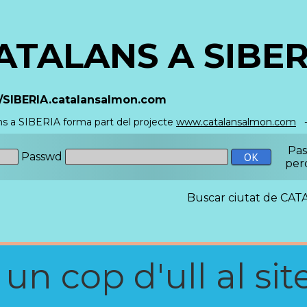
ATALANS A SIBER
//SIBERIA.catalansalmon.com
ns a SIBERIA forma part del projecte
www.catalansalmon.com
-
Pa
Passwd
per
Buscar ciutat de C
n cop d'ull al site