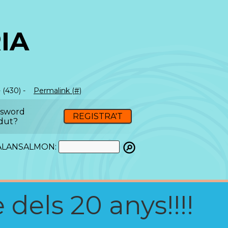
IA
 (430) -
Permalink (#)
ssword
REGISTRA'T
dut?
ATALANSALMON:
 dels 20 anys!!!!