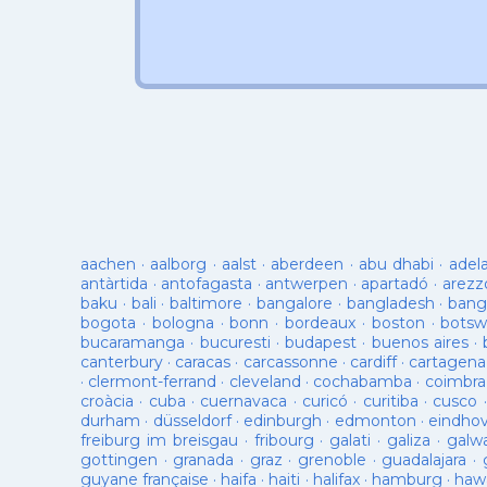
aachen
·
aalborg
·
aalst
·
aberdeen
·
abu dhabi
·
adel
antàrtida
·
antofagasta
·
antwerpen
·
apartadó
·
arezz
baku
·
bali
·
baltimore
·
bangalore
·
bangladesh
·
bang
bogota
·
bologna
·
bonn
·
bordeaux
·
boston
·
botsw
bucaramanga
·
bucuresti
·
budapest
·
buenos aires
·
canterbury
·
caracas
·
carcassonne
·
cardiff
·
cartagena
·
clermont-ferrand
·
cleveland
·
cochabamba
·
coimbra
croàcia
·
cuba
·
cuernavaca
·
curicó
·
curitiba
·
cusco
durham
·
düsseldorf
·
edinburgh
·
edmonton
·
eindho
freiburg im breisgau
·
fribourg
·
galati
·
galiza
·
galw
gottingen
·
granada
·
graz
·
grenoble
·
guadalajara
·
guyane française
·
haifa
·
haiti
·
halifax
·
hamburg
·
hawa