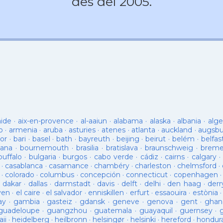
des del 2005.
aide
·
aix-en-provence
·
al-aaiun
·
alabama
·
alaska
·
albania
·
alge
o
·
armenia
·
aruba
·
asturies
·
atenes
·
atlanta
·
auckland
·
augsb
or
·
bari
·
basel
·
bath
·
bayreuth
·
beijing
·
beirut
·
belém
·
belfas
ana
·
bournemouth
·
brasilia
·
bratislava
·
braunschweig
·
brem
buffalo
·
bulgaria
·
burgos
·
cabo verde
·
cádiz
·
cairns
·
calgary
·
·
casablanca
·
casamance
·
chambéry
·
charleston
·
chelmsford
·
·
colorado
·
columbus
·
concepción
·
connecticut
·
copenhagen
·
dakar
·
dallas
·
darmstadt
·
davis
·
delft
·
delhi
·
den haag
·
derr
ven
·
el caire
·
el salvador
·
enniskillen
·
erfurt
·
essaouira
·
estònia
ay
·
gambia
·
gasteiz
·
gdansk
·
geneve
·
genova
·
gent
·
ghan
guadeloupe
·
guangzhou
·
guatemala
·
guayaquil
·
guernsey
·
ii
·
heidelberg
·
heilbronn
·
helsingør
·
helsinki
·
hereford
·
hondur