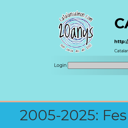
C
http:
Catala
Login
2005-2025: Fes u