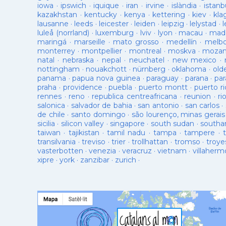
iowa
·
ipswich
·
iquique
·
iran
·
irvine
·
islàndia
·
istanb
kazakhstan
·
kentucky
·
kenya
·
kettering
·
kiev
·
kla
lausanne
·
leeds
·
leicester
·
leiden
·
leipzig
·
lelystad
·
luleå (norrland)
·
luxemburg
·
lviv
·
lyon
·
macau
·
mad
maringá
·
marseille
·
mato grosso
·
medellín
·
melb
monterrey
·
montpellier
·
montreal
·
moskva
·
mozam
natal
·
nebraska
·
nepal
·
neuchatel
·
new mexico
·
nottingham
·
nouakchott
·
nürnberg
·
oklahoma
·
old
panama
·
papua nova guinea
·
paraguay
·
parana
·
par
praha
·
providence
·
puebla
·
puerto montt
·
puerto ri
rennes
·
reno
·
republica centreafricana
·
reunion
·
ri
salonica
·
salvador de bahia
·
san antonio
·
san carlos
·
de chile
·
santo domingo
·
são lourenço, minas gerais
sicilia
·
silicon valley
·
singapore
·
south sudan
·
south
taiwan
·
tajikistan
·
tamil nadu
·
tampa
·
tampere
·
transilvania
·
treviso
·
trier
·
trollhattan
·
tromso
·
troye
vasterbotten
·
venezia
·
veracruz
·
vietnam
·
villaherm
xipre
·
york
·
zanzibar
·
zurich
·