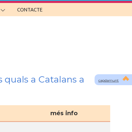
CONTACTE
s quals a Catalans a
capdamunt
més info