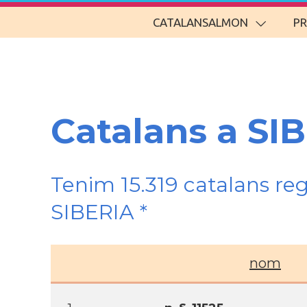
CATALANSALMON
P
Catalans a SI
Tenim 15.319 catalans re
SIBERIA *
nom