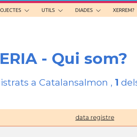
ROJECTES
UTILS
DIADES
XERREM?
BERIA - Qui som?
gistrats a Catalansalmon ,
1
del
data registre