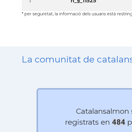
1
n_§_11525
* per seguretat, la informació dels usuaris està restrin
La comunitat de catala
Catalansalmon
registrats en
p
484