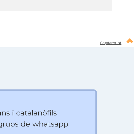
Capdamunt
ns i catalanòfils
 grups de whatsapp