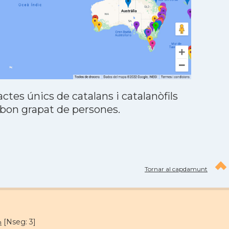
tes únics de catalans i catalanòfils
 bon grapat de persones.
Tornar al capdamunt
[Nseg: 3]
m