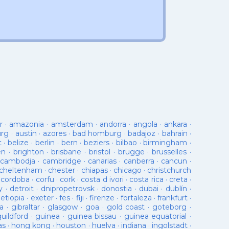
r
·
amazonia
·
amsterdam
·
andorra
·
angola
·
ankara
·
urg
·
austin
·
azores
·
bad homburg
·
badajoz
·
bahrain
·
t
·
belize
·
berlin
·
bern
·
beziers
·
bilbao
·
birmingham
·
en
·
brighton
·
brisbane
·
bristol
·
brugge
·
brusselles
·
cambodja
·
cambridge
·
canarias
·
canberra
·
cancun
·
cheltenham
·
chester
·
chiapas
·
chicago
·
christchurch
·
cordoba
·
corfu
·
cork
·
costa d ivori
·
costa rica
·
creta
·
y
·
detroit
·
dnipropetrovsk
·
donostia
·
dubai
·
dublín
·
·
etiopia
·
exeter
·
fes
·
fiji
·
firenze
·
fortaleza
·
frankfurt
·
a
·
gibraltar
·
glasgow
·
goa
·
gold coast
·
goteborg
·
guildford
·
guinea
·
guinea bissau
·
guinea equatorial
·
as
·
hong kong
·
houston
·
huelva
·
indiana
·
ingolstadt
·