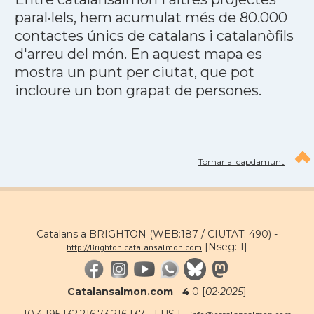
paral·lels, hem acumulat més de 80.000
contactes únics de catalans i catalanòfils
d'arreu del món. En aquest mapa es
mostra un punt per ciutat, que pot
incloure un bon grapat de persones.
Tornar al capdamunt
Catalans a BRIGHTON (WEB:187 / CIUTAT: 490) -
[Nseg: 1]
http://Brighton.catalansalmon.com
Catalansalmon.com
-
4
.0 [
02·2025
]