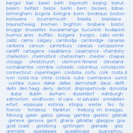
bangor
·
bari
·
basel
·
bath
·
bayreuth
·
beijing
·
beirut
·
belém
·
belfast
·
belize
·
berlin
·
bern
·
beziers
·
bilbao
·
birmingham
·
bogota
·
bologna
·
bonn
·
bordeaux
·
boston
·
botswana
·
bournemouth
·
brasilia
·
bratislava
·
braunschweig
·
bremen
·
brighton
·
brisbane
·
bristol
·
brugge
·
brusselles
·
bucaramanga
·
bucuresti
·
budapest
·
buenos aires
·
buffalo
·
bulgaria
·
burgos
·
cabo verde
·
cádiz
·
cairns
·
calgary
·
cambodja
·
cambridge
·
canarias
·
canberra
·
cancun
·
canterbury
·
caracas
·
carcassonne
·
cardiff
·
cartagena
·
casablanca
·
casamance
·
chambéry
·
charleston
·
chelmsford
·
cheltenham
·
chester
·
chiapas
·
chicago
·
christchurch
·
clermont-ferrand
·
cleveland
·
cochabamba
·
coimbra
·
colorado
·
columbus
·
concepción
·
connecticut
·
copenhagen
·
cordoba
·
corfu
·
cork
·
costa d
ivori
·
costa rica
·
creta
·
croàcia
·
cuba
·
cuernavaca
·
curicó
·
curitiba
·
cusco
·
dakar
·
dallas
·
darmstadt
·
davis
·
delft
·
delhi
·
den haag
·
derry
·
detroit
·
dnipropetrovsk
·
donostia
·
dubai
·
dublín
·
durham
·
düsseldorf
·
edinburgh
·
edmonton
·
eindhoven
·
el caire
·
el salvador
·
enniskillen
·
erfurt
·
essaouira
·
estònia
·
etiopia
·
exeter
·
fes
·
fiji
·
firenze
·
fortaleza
·
frankfurt
·
freiburg im breisgau
·
fribourg
·
galati
·
galiza
·
galway
·
gambia
·
gasteiz
·
gdansk
·
geneve
·
genova
·
gent
·
ghana
·
gibraltar
·
glasgow
·
goa
·
gold coast
·
goteborg
·
gottingen
·
granada
·
graz
·
grenoble
·
guadalajara
·
guadeloupe
·
guangzhou
·