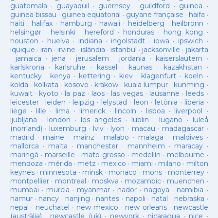
guatemala
·
guayaquil
·
guernsey
·
guildford
·
guinea
·
guinea bissau
·
guinea equatorial
·
guyane française
·
haifa
·
haiti
·
halifax
·
hamburg
·
hawaii
·
heidelberg
·
heilbronn
·
helsingør
·
helsinki
·
hereford
·
honduras
·
hong kong
·
houston
·
huelva
·
indiana
·
ingolstadt
·
iowa
·
ipswich
·
iquique
·
iran
·
irvine
·
islàndia
·
istanbul
·
jacksonville
·
jakarta
·
jamaica
·
jena
·
jerusalem
·
jordania
·
kaiserslautern
·
karlskrona
·
karlsruhe
·
kassel
·
kaunas
·
kazakhstan
·
kentucky
·
kenya
·
kettering
·
kiev
·
klagenfurt
·
koeln
·
kolda
·
kolkata
·
kosovo
·
krakow
·
kuala lumpur
·
kunming
·
kuwait
·
kyoto
·
la paz
·
laos
·
las vegas
·
lausanne
·
leeds
·
leicester
·
leiden
·
leipzig
·
lelystad
·
leon
·
letònia
·
liberia
·
liege
·
lille
·
lima
·
limerick
·
lincoln
·
lisboa
·
liverpool
·
ljubljana
·
london
·
los angeles
·
lublin
·
lugano
·
luleå
(norrland)
·
luxemburg
·
lviv
·
lyon
·
macau
·
madagascar
·
madrid
·
maine
·
mainz
·
malabo
·
malaga
·
maldives
·
mallorca
·
malta
·
manchester
·
mannheim
·
maracay
·
maringá
·
marseille
·
mato grosso
·
medellín
·
melbourne
·
mendoza
·
mérida
·
metz
·
mexico
·
miami
·
milano
·
milton
keynes
·
minnesota
·
minsk
·
monaco
·
mons
·
monterrey
·
montpellier
·
montreal
·
moskva
·
mozambic
·
muenchen
·
mumbai
·
murcia
·
myanmar
·
nador
·
nagoya
·
namibia
·
namur
·
nancy
·
nanjing
·
nantes
·
napoli
·
natal
·
nebraska
·
nepal
·
neuchatel
·
new mexico
·
new orleans
·
newcastle
(austràlia)
·
newcastle (uk)
·
newyork
·
nicaragua
·
nice
·