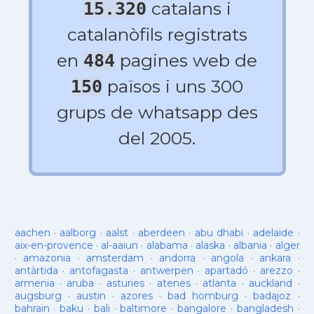
catalans i
15.320
catalanòfils registrats
en
pagines web de
484
països i uns 300
150
grups de whatsapp des
del 2005.
aachen
·
aalborg
·
aalst
·
aberdeen
·
abu dhabi
·
adelaide
·
aix-en-provence
·
al-aaiun
·
alabama
·
alaska
·
albania
·
alger
·
amazonia
·
amsterdam
·
andorra
·
angola
·
ankara
·
antàrtida
·
antofagasta
·
antwerpen
·
apartadó
·
arezzo
·
armenia
·
aruba
·
asturies
·
atenes
·
atlanta
·
auckland
·
augsburg
·
austin
·
azores
·
bad homburg
·
badajoz
·
bahrain
·
baku
·
bali
·
baltimore
·
bangalore
·
bangladesh
·