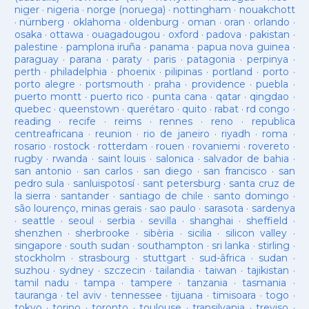
niger
·
nigeria
·
norge (noruega)
·
nottingham
·
nouakchott
·
nürnberg
·
oklahoma
·
oldenburg
·
oman
·
oran
·
orlando
·
osaka
·
ottawa
·
ouagadougou
·
oxford
·
padova
·
pakistan
·
palestine
·
pamplona iruña
·
panama
·
papua nova guinea
·
paraguay
·
parana
·
paraty
·
paris
·
patagonia
·
perpinya
·
perth
·
philadelphia
·
phoenix
·
pilipinas
·
portland
·
porto
·
porto alegre
·
portsmouth
·
praha
·
providence
·
puebla
·
puerto montt
·
puerto rico
·
punta cana
·
qatar
·
qingdao
·
quebec
·
queenstown
·
querétaro
·
quito
·
rabat
·
rd congo
·
reading
·
recife
·
reims
·
rennes
·
reno
·
republica
centreafricana
·
reunion
·
rio de janeiro
·
riyadh
·
roma
·
rosario
·
rostock
·
rotterdam
·
rouen
·
rovaniemi
·
rovereto
·
rugby
·
rwanda
·
saint louis
·
salonica
·
salvador de bahia
·
san antonio
·
san carlos
·
san diego
·
san francisco
·
san
pedro sula
·
sanluispotosí
·
sant petersburg
·
santa cruz de
la sierra
·
santander
·
santiago de chile
·
santo domingo
·
são lourenço, minas gerais
·
sao paulo
·
sarasota
·
sardenya
·
seattle
·
seoul
·
serbia
·
sevilla
·
shanghai
·
sheffield
·
shenzhen
·
sherbrooke
·
sibèria
·
sicilia
·
silicon valley
·
singapore
·
south sudan
·
southampton
·
sri lanka
·
stirling
·
stockholm
·
strasbourg
·
stuttgart
·
sud-âfrica
·
sudan
·
suzhou
·
sydney
·
szczecin
·
tailandia
·
taiwan
·
tajikistan
·
tamil nadu
·
tampa
·
tampere
·
tanzania
·
tasmania
·
tauranga
·
tel aviv
·
tennessee
·
tijuana
·
timisoara
·
togo
·
tokyo
·
torino
·
toronto
·
toulouse
·
transilvania
·
treviso
·