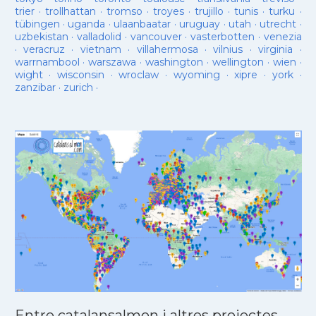
trier
·
trollhattan
·
tromso
·
troyes
·
trujillo
·
tunis
·
turku
·
tübingen
·
uganda
·
ulaanbaatar
·
uruguay
·
utah
·
utrecht
·
uzbekistan
·
valladolid
·
vancouver
·
vasterbotten
·
venezia
·
veracruz
·
vietnam
·
villahermosa
·
vilnius
·
virginia
·
warrnambool
·
warszawa
·
washington
·
wellington
·
wien
·
wight
·
wisconsin
·
wroclaw
·
wyoming
·
xipre
·
york
·
zanzibar
·
zurich
·
Entre catalansalmon i altres projectes