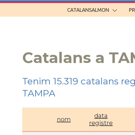
CATALANSALMON
P
Catalans a TA
Tenim 15.319 catalans re
TAMPA
data
nom
registre