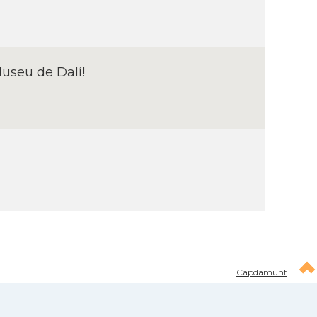
useu de Dalí­!
Capdamunt