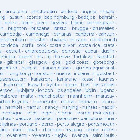
r
·
amazonia
·
amsterdam
·
andorra
·
angola
·
ankara
·
urg
·
austin
·
azores
·
bad homburg
·
badajoz
·
bahrain
·
t
·
belize
·
berlin
·
bern
·
beziers
·
bilbao
·
birmingham
·
en
·
brighton
·
brisbane
·
bristol
·
brugge
·
brusselles
·
cambodja
·
cambridge
·
canarias
·
canberra
·
cancun
·
cheltenham
·
chester
·
chiapas
·
chicago
·
christchurch
·
cordoba
·
corfu
·
cork
·
costa d ivori
·
costa rica
·
creta
·
y
·
detroit
·
dnipropetrovsk
·
donostia
·
dubai
·
dublín
·
·
etiopia
·
exeter
·
fes
·
fiji
·
firenze
·
fortaleza
·
frankfurt
·
a
·
gibraltar
·
glasgow
·
goa
·
gold coast
·
goteborg
·
guildford
·
guinea
·
guinea bissau
·
guinea equatorial
·
as
·
hong kong
·
houston
·
huelva
·
indiana
·
ingolstadt
·
aiserslautern
·
karlskrona
·
karlsruhe
·
kassel
·
kaunas
·
·
kunming
·
kuwait
·
kyoto
·
la paz
·
laos
·
las vegas
·
verpool
·
ljubljana
·
london
·
los angeles
·
lublin
·
lugano
·
mallorca
·
malta
·
manchester
·
mannheim
·
maracay
·
ilton keynes
·
minnesota
·
minsk
·
monaco
·
mons
·
a
·
namibia
·
namur
·
nancy
·
nanjing
·
nantes
·
napoli
·
·
nicaragua
·
nice
·
niger
·
nigeria
·
norge (noruega)
·
oxford
·
padova
·
pakistan
·
palestine
·
pamplona iruña
·
pilipinas
·
portland
·
porto
·
porto alegre
·
portsmouth
·
taro
·
quito
·
rabat
·
rd congo
·
reading
·
recife
·
reims
·
n
·
rovaniemi
·
rovereto
·
rugby
·
rwanda
·
saint louis
·