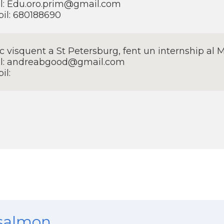
l: Edu.oro.prim@gmail.com
il: 680188690
ic visquent a St Petersburg, fent un internship al M
l: andreabgood@gmail.com
il:
nsalmon