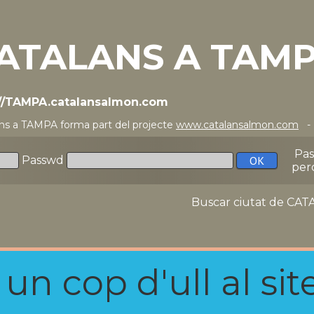
ATALANS A TAM
://TAMPA.catalansalmon.com
ns a TAMPA forma part del projecte
www.catalansalmon.com
- 
Pa
Passwd
per
Buscar ciutat de C
n cop d'ull al site