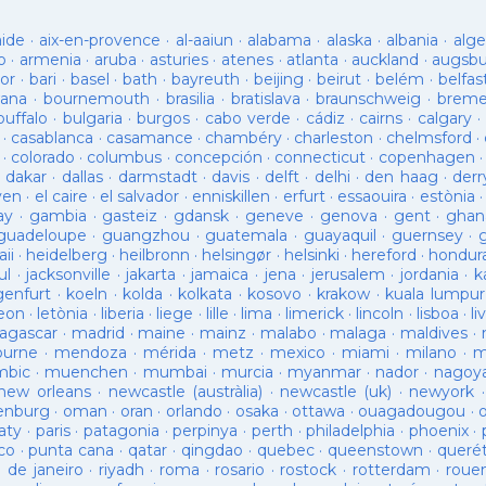
aide
·
aix-en-provence
·
al-aaiun
·
alabama
·
alaska
·
albania
·
alge
o
·
armenia
·
aruba
·
asturies
·
atenes
·
atlanta
·
auckland
·
augsb
or
·
bari
·
basel
·
bath
·
bayreuth
·
beijing
·
beirut
·
belém
·
belfas
ana
·
bournemouth
·
brasilia
·
bratislava
·
braunschweig
·
brem
buffalo
·
bulgaria
·
burgos
·
cabo verde
·
cádiz
·
cairns
·
calgary
·
·
casablanca
·
casamance
·
chambéry
·
charleston
·
chelmsford
·
·
colorado
·
columbus
·
concepción
·
connecticut
·
copenhagen
·
dakar
·
dallas
·
darmstadt
·
davis
·
delft
·
delhi
·
den haag
·
derr
ven
·
el caire
·
el salvador
·
enniskillen
·
erfurt
·
essaouira
·
estònia
ay
·
gambia
·
gasteiz
·
gdansk
·
geneve
·
genova
·
gent
·
ghan
guadeloupe
·
guangzhou
·
guatemala
·
guayaquil
·
guernsey
·
ii
·
heidelberg
·
heilbronn
·
helsingør
·
helsinki
·
hereford
·
hondur
ul
·
jacksonville
·
jakarta
·
jamaica
·
jena
·
jerusalem
·
jordania
·
k
genfurt
·
koeln
·
kolda
·
kolkata
·
kosovo
·
krakow
·
kuala lumpur
leon
·
letònia
·
liberia
·
liege
·
lille
·
lima
·
limerick
·
lincoln
·
lisboa
·
li
agascar
·
madrid
·
maine
·
mainz
·
malabo
·
malaga
·
maldives
·
ourne
·
mendoza
·
mérida
·
metz
·
mexico
·
miami
·
milano
·
m
bic
·
muenchen
·
mumbai
·
murcia
·
myanmar
·
nador
·
nagoy
new orleans
·
newcastle (austràlia)
·
newcastle (uk)
·
newyork
enburg
·
oman
·
oran
·
orlando
·
osaka
·
ottawa
·
ouagadougou
·
aty
·
paris
·
patagonia
·
perpinya
·
perth
·
philadelphia
·
phoenix
·
co
·
punta cana
·
qatar
·
qingdao
·
quebec
·
queenstown
·
queré
o de janeiro
·
riyadh
·
roma
·
rosario
·
rostock
·
rotterdam
·
roue