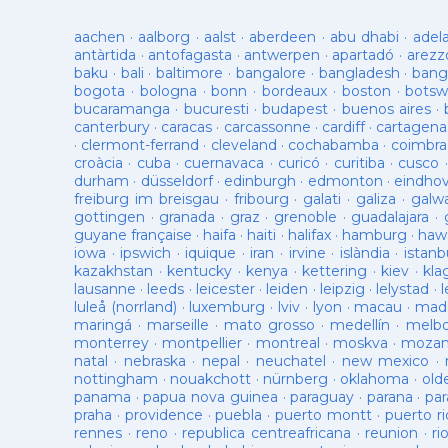
aachen
·
aalborg
·
aalst
·
aberdeen
·
abu dhabi
·
adel
antàrtida
·
antofagasta
·
antwerpen
·
apartadó
·
arezz
baku
·
bali
·
baltimore
·
bangalore
·
bangladesh
·
bang
bogota
·
bologna
·
bonn
·
bordeaux
·
boston
·
botsw
bucaramanga
·
bucuresti
·
budapest
·
buenos aires
·
canterbury
·
caracas
·
carcassonne
·
cardiff
·
cartagena
·
clermont-ferrand
·
cleveland
·
cochabamba
·
coimbra
croàcia
·
cuba
·
cuernavaca
·
curicó
·
curitiba
·
cusco
durham
·
düsseldorf
·
edinburgh
·
edmonton
·
eindho
freiburg im breisgau
·
fribourg
·
galati
·
galiza
·
galw
gottingen
·
granada
·
graz
·
grenoble
·
guadalajara
·
guyane française
·
haifa
·
haiti
·
halifax
·
hamburg
·
hawa
iowa
·
ipswich
·
iquique
·
iran
·
irvine
·
islàndia
·
istanb
kazakhstan
·
kentucky
·
kenya
·
kettering
·
kiev
·
kla
lausanne
·
leeds
·
leicester
·
leiden
·
leipzig
·
lelystad
·
luleå (norrland)
·
luxemburg
·
lviv
·
lyon
·
macau
·
mad
maringá
·
marseille
·
mato grosso
·
medellín
·
melb
monterrey
·
montpellier
·
montreal
·
moskva
·
mozam
natal
·
nebraska
·
nepal
·
neuchatel
·
new mexico
·
nottingham
·
nouakchott
·
nürnberg
·
oklahoma
·
old
panama
·
papua nova guinea
·
paraguay
·
parana
·
par
praha
·
providence
·
puebla
·
puerto montt
·
puerto ri
rennes
·
reno
·
republica centreafricana
·
reunion
·
ri