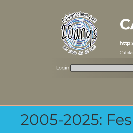
C
http
Catala
Login
2005-2025: Fes u