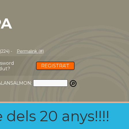
PA
(224) -
Permalink (#)
ssword
REGISTRA'T
dut?
ATALANSALMON:
 dels 20 anys!!!!