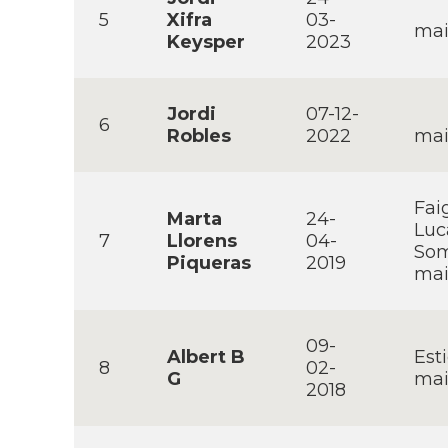
5
Xifra
03-
mai
Keysper
2023
Jordi
07-12-
6
Robles
2022
mai
Fai
Marta
24-
Luc
7
Llorens
04-
Som
Piqueras
2019
mai
09-
Albert B
Est
8
02-
G
mai
2018