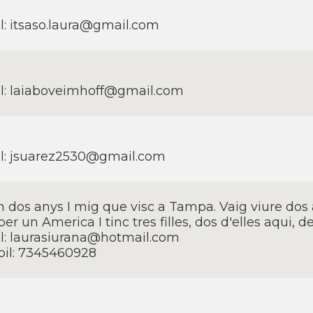
l: itsaso.laura@gmail.com
l: laiaboveimhoff@gmail.com
l: jsuarez2530@gmail.com
n dos anys I mig que visc a Tampa. Vaig viure dos
r un America I tinc tres filles, dos d'elles aqui, de
l: laurasiurana@hotmail.com
il: 7345460928