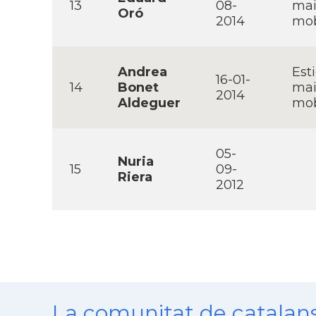
13
08-
mai
Oró
2014
mob
Andrea
Est
16-01-
14
Bonet
mai
2014
Aldeguer
mob
05-
Nuria
15
09-
Riera
2012
La comunitat de catala