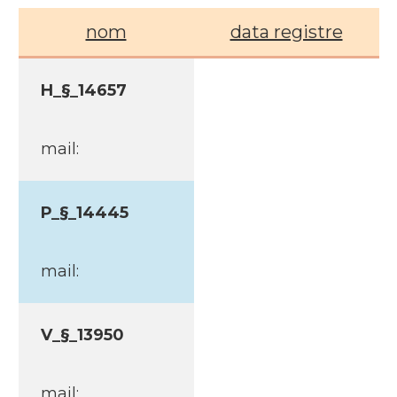
nom
data registre
H_§_14657
mail:
P_§_14445
mail:
V_§_13950
mail: