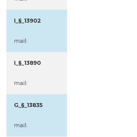
I_§_13902
mail:
I_§_13890
mail:
G_§_13835
mail: