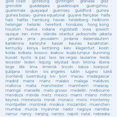
gold coast
·
goteborg
·
gottingen
·
granada
·
graz
·
grenoble
·
guadalajara
·
guadeloupe
·
guangzhou
·
guatemala
·
guayaquil
·
guernsey
·
guildford
·
guinea
·
guinea bissau
·
guinea equatorial
·
guyane française
·
haifa
·
haiti
·
halifax
·
hamburg
·
hawaii
·
heidelberg
·
heilbronn
·
helsingør
·
helsinki
·
hereford
·
honduras
·
hong kong
·
houston
·
huelva
·
indiana
·
ingolstadt
·
iowa
·
ipswich
·
iquique
·
iran
·
irvine
·
islàndia
·
istanbul
·
jacksonville
·
jakarta
·
jamaica
·
jena
·
jerusalem
·
jordania
·
kaiserslautern
·
karlskrona
·
karlsruhe
·
kassel
·
kaunas
·
kazakhstan
·
kentucky
·
kenya
·
kettering
·
kiev
·
klagenfurt
·
koeln
·
kolda
·
kolkata
·
kosovo
·
krakow
·
kuala lumpur
·
kunming
·
kuwait
·
kyoto
·
la paz
·
laos
·
las vegas
·
lausanne
·
leeds
·
leicester
·
leiden
·
leipzig
·
lelystad
·
leon
·
letònia
·
liberia
·
liege
·
lille
·
lima
·
limerick
·
lincoln
·
lisboa
·
liverpool
·
ljubljana
·
london
·
los angeles
·
lublin
·
lugano
·
luleå
(norrland)
·
luxemburg
·
lviv
·
lyon
·
macau
·
madagascar
·
madrid
·
maine
·
mainz
·
malabo
·
malaga
·
maldives
·
mallorca
·
malta
·
manchester
·
mannheim
·
maracay
·
maringá
·
marseille
·
mato grosso
·
medellín
·
melbourne
·
mendoza
·
mérida
·
metz
·
mexico
·
miami
·
milano
·
milton
keynes
·
minnesota
·
minsk
·
monaco
·
mons
·
monterrey
·
montpellier
·
montreal
·
moskva
·
mozambic
·
muenchen
·
mumbai
·
murcia
·
myanmar
·
nador
·
nagoya
·
namibia
·
namur
·
nancy
·
nanjing
·
nantes
·
napoli
·
natal
·
nebraska
·