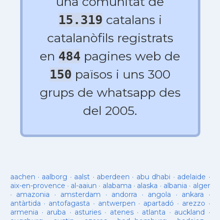
una comunitat de
catalans i
15.319
catalanòfils registrats
en
pagines web de
484
països i uns 300
150
grups de whatsapp des
del 2005.
aachen
·
aalborg
·
aalst
·
aberdeen
·
abu dhabi
·
adelaide
·
aix-en-provence
·
al-aaiun
·
alabama
·
alaska
·
albania
·
alger
·
amazonia
·
amsterdam
·
andorra
·
angola
·
ankara
·
antàrtida
·
antofagasta
·
antwerpen
·
apartadó
·
arezzo
·
armenia
·
aruba
·
asturies
·
atenes
·
atlanta
·
auckland
·