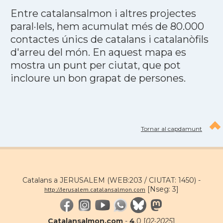
Entre catalansalmon i altres projectes
paral·lels, hem acumulat més de 80.000
contactes únics de catalans i catalanòfils
d'arreu del món. En aquest mapa es
mostra un punt per ciutat, que pot
incloure un bon grapat de persones.
Tornar al capdamunt
Catalans a JERUSALEM (WEB:203 / CIUTAT: 1450) -
[Nseg: 3]
http://Jerusalem.catalansalmon.com
Catalansalmon.com
-
4
.0 [
02·2025
]