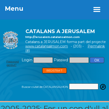
Menu
Menu
CATALANS A JERUSALEM
http://Jerusalem.catalansalmon.com
Catalans a JERUSALEM forma part del projecte
www.catalansalmon.com
- (203) -
Permalink
(#)
Login
Passwd
Password
perdut?
REGISTRA'T
Buscar ciutat de CATALANSALMON:
2005-2025: Fes un cop d'ull al