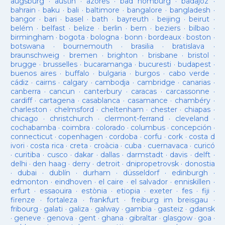
augsburg
·
austin
·
azores
·
bad homburg
·
badajoz
·
bahrain
·
baku
·
bali
·
baltimore
·
bangalore
·
bangladesh
·
bangor
·
bari
·
basel
·
bath
·
bayreuth
·
beijing
·
beirut
·
belém
·
belfast
·
belize
·
berlin
·
bern
·
beziers
·
bilbao
·
birmingham
·
bogota
·
bologna
·
bonn
·
bordeaux
·
boston
·
botswana
·
bournemouth
·
brasilia
·
bratislava
·
braunschweig
·
bremen
·
brighton
·
brisbane
·
bristol
·
brugge
·
brusselles
·
bucaramanga
·
bucuresti
·
budapest
·
buenos aires
·
buffalo
·
bulgaria
·
burgos
·
cabo verde
·
cádiz
·
cairns
·
calgary
·
cambodja
·
cambridge
·
canarias
·
canberra
·
cancun
·
canterbury
·
caracas
·
carcassonne
·
cardiff
·
cartagena
·
casablanca
·
casamance
·
chambéry
·
charleston
·
chelmsford
·
cheltenham
·
chester
·
chiapas
·
chicago
·
christchurch
·
clermont-ferrand
·
cleveland
·
cochabamba
·
coimbra
·
colorado
·
columbus
·
concepción
·
connecticut
·
copenhagen
·
cordoba
·
corfu
·
cork
·
costa d
ivori
·
costa rica
·
creta
·
croàcia
·
cuba
·
cuernavaca
·
curicó
·
curitiba
·
cusco
·
dakar
·
dallas
·
darmstadt
·
davis
·
delft
·
delhi
·
den haag
·
derry
·
detroit
·
dnipropetrovsk
·
donostia
·
dubai
·
dublín
·
durham
·
düsseldorf
·
edinburgh
·
edmonton
·
eindhoven
·
el caire
·
el salvador
·
enniskillen
·
erfurt
·
essaouira
·
estònia
·
etiopia
·
exeter
·
fes
·
fiji
·
firenze
·
fortaleza
·
frankfurt
·
freiburg im breisgau
·
fribourg
·
galati
·
galiza
·
galway
·
gambia
·
gasteiz
·
gdansk
·
geneve
·
genova
·
gent
·
ghana
·
gibraltar
·
glasgow
·
goa
·