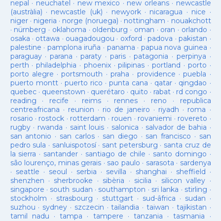
nepal
·
neuchatel
·
new mexico
·
new orleans
·
newcastle
(austràlia)
·
newcastle (uk)
·
newyork
·
nicaragua
·
nice
·
niger
·
nigeria
·
norge (noruega)
·
nottingham
·
nouakchott
·
nürnberg
·
oklahoma
·
oldenburg
·
oman
·
oran
·
orlando
·
osaka
·
ottawa
·
ouagadougou
·
oxford
·
padova
·
pakistan
·
palestine
·
pamplona iruña
·
panama
·
papua nova guinea
·
paraguay
·
parana
·
paraty
·
paris
·
patagonia
·
perpinya
·
perth
·
philadelphia
·
phoenix
·
pilipinas
·
portland
·
porto
·
porto alegre
·
portsmouth
·
praha
·
providence
·
puebla
·
puerto montt
·
puerto rico
·
punta cana
·
qatar
·
qingdao
·
quebec
·
queenstown
·
querétaro
·
quito
·
rabat
·
rd congo
·
reading
·
recife
·
reims
·
rennes
·
reno
·
republica
centreafricana
·
reunion
·
rio de janeiro
·
riyadh
·
roma
·
rosario
·
rostock
·
rotterdam
·
rouen
·
rovaniemi
·
rovereto
·
rugby
·
rwanda
·
saint louis
·
salonica
·
salvador de bahia
·
san antonio
·
san carlos
·
san diego
·
san francisco
·
san
pedro sula
·
sanluispotosí
·
sant petersburg
·
santa cruz de
la sierra
·
santander
·
santiago de chile
·
santo domingo
·
são lourenço, minas gerais
·
sao paulo
·
sarasota
·
sardenya
·
seattle
·
seoul
·
serbia
·
sevilla
·
shanghai
·
sheffield
·
shenzhen
·
sherbrooke
·
sibèria
·
sicilia
·
silicon valley
·
singapore
·
south sudan
·
southampton
·
sri lanka
·
stirling
·
stockholm
·
strasbourg
·
stuttgart
·
sud-âfrica
·
sudan
·
suzhou
·
sydney
·
szczecin
·
tailandia
·
taiwan
·
tajikistan
·
tamil nadu
·
tampa
·
tampere
·
tanzania
·
tasmania
·