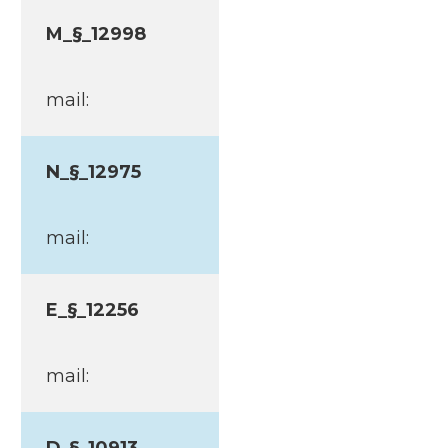
M_§_12998
mail:
N_§_12975
mail:
E_§_12256
mail: