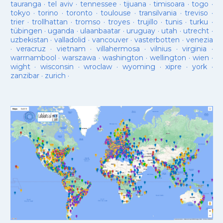
tauranga
·
tel aviv
·
tennessee
·
tijuana
·
timisoara
·
togo
·
tokyo
·
torino
·
toronto
·
toulouse
·
transilvania
·
treviso
·
trier
·
trollhattan
·
tromso
·
troyes
·
trujillo
·
tunis
·
turku
·
tübingen
·
uganda
·
ulaanbaatar
·
uruguay
·
utah
·
utrecht
·
uzbekistan
·
valladolid
·
vancouver
·
vasterbotten
·
venezia
·
veracruz
·
vietnam
·
villahermosa
·
vilnius
·
virginia
·
warrnambool
·
warszawa
·
washington
·
wellington
·
wien
·
wight
·
wisconsin
·
wroclaw
·
wyoming
·
xipre
·
york
·
zanzibar
·
zurich
·