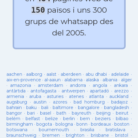
països i uns 300
150
grups de whatsapp des
del 2005.
aachen
·
aalborg
·
aalst
·
aberdeen
·
abu dhabi
·
adelaide
·
aix-en-provence
·
al-aaiun
·
alabama
·
alaska
·
albania
·
alger
·
amazonia
·
amsterdam
·
andorra
·
angola
·
ankara
·
antàrtida
·
antofagasta
·
antwerpen
·
apartadó
·
arezzo
·
armenia
·
aruba
·
asturies
·
atenes
·
atlanta
·
auckland
·
augsburg
·
austin
·
azores
·
bad homburg
·
badajoz
·
bahrain
·
baku
·
bali
·
baltimore
·
bangalore
·
bangladesh
·
bangor
·
bari
·
basel
·
bath
·
bayreuth
·
beijing
·
beirut
·
belém
·
belfast
·
belize
·
berlin
·
bern
·
beziers
·
bilbao
·
birmingham
·
bogota
·
bologna
·
bonn
·
bordeaux
·
boston
·
botswana
·
bournemouth
·
brasilia
·
bratislava
·
braunschweig
·
bremen
·
brighton
·
brisbane
·
bristol
·