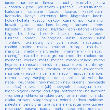
iquique
·
iran
·
irvine
·
islàndia
·
istanbul
·
jacksonville
·
jakarta
·
jamaica
·
jena
·
jerusalem
·
jordania
·
kaiserslautern
·
karlskrona
·
karlsruhe
·
kassel
·
kaunas
·
kazakhstan
·
kentucky
·
kenya
·
kettering
·
kiev
·
klagenfurt
·
koeln
·
kolda
·
kolkata
·
kosovo
·
krakow
·
kuala lumpur
·
kunming
·
kuwait
·
kyoto
·
la paz
·
laos
·
las vegas
·
lausanne
·
leeds
·
leicester
·
leiden
·
leipzig
·
lelystad
·
leon
·
letònia
·
liberia
·
liege
·
lille
·
lima
·
limerick
·
lincoln
·
lisboa
·
liverpool
·
ljubljana
·
london
·
los angeles
·
lublin
·
lugano
·
luleå
(norrland)
·
luxemburg
·
lviv
·
lyon
·
macau
·
madagascar
·
madrid
·
maine
·
mainz
·
malabo
·
malaga
·
maldives
·
mallorca
·
malta
·
manchester
·
mannheim
·
maracay
·
maringá
·
marseille
·
mato grosso
·
medellín
·
melbourne
·
mendoza
·
mérida
·
metz
·
mexico
·
miami
·
milano
·
milton
keynes
·
minnesota
·
minsk
·
monaco
·
mons
·
monterrey
·
montpellier
·
montreal
·
moskva
·
mozambic
·
muenchen
·
mumbai
·
murcia
·
myanmar
·
nador
·
nagoya
·
namibia
·
namur
·
nancy
·
nanjing
·
nantes
·
napoli
·
natal
·
nebraska
·
nepal
·
neuchatel
·
new mexico
·
new orleans
·
newcastle
(austràlia)
·
newcastle (uk)
·
newyork
·
nicaragua
·
nice
·
niger
·
nigeria
·
norge (noruega)
·
nottingham
·
nouakchott
·
nürnberg
·
oklahoma
·
oldenburg
·
oman
·
oran
·
orlando
·
osaka
·
ottawa
·
ouagadougou
·
oxford
·
padova
·
pakistan
·
palestine
·
pamplona iruña
·
panama
·
papua nova guinea
·
paraguay
·
parana
·
paraty
·
paris
·
patagonia
·
perpinya
·