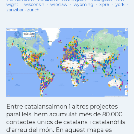
wight
·
wisconsin
·
wroclaw
·
wyoming
·
xipre
·
york
·
zanzibar
·
zurich
·
Entre catalansalmon i altres projectes
paral·lels, hem acumulat més de 80.000
contactes únics de catalans i catalanòfils
d'arreu del món. En aquest mapa es