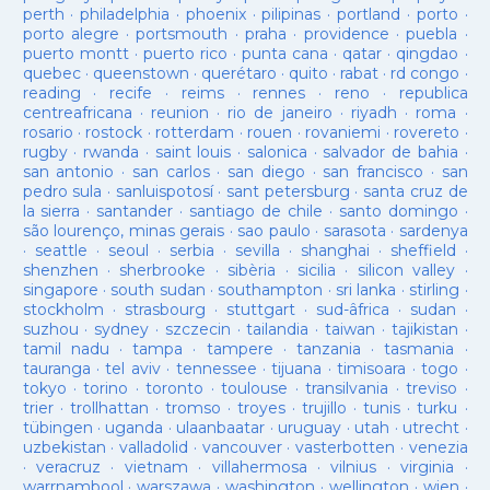
perth
·
philadelphia
·
phoenix
·
pilipinas
·
portland
·
porto
·
porto alegre
·
portsmouth
·
praha
·
providence
·
puebla
·
puerto montt
·
puerto rico
·
punta cana
·
qatar
·
qingdao
·
quebec
·
queenstown
·
querétaro
·
quito
·
rabat
·
rd congo
·
reading
·
recife
·
reims
·
rennes
·
reno
·
republica
centreafricana
·
reunion
·
rio de janeiro
·
riyadh
·
roma
·
rosario
·
rostock
·
rotterdam
·
rouen
·
rovaniemi
·
rovereto
·
rugby
·
rwanda
·
saint louis
·
salonica
·
salvador de bahia
·
san antonio
·
san carlos
·
san diego
·
san francisco
·
san
pedro sula
·
sanluispotosí
·
sant petersburg
·
santa cruz de
la sierra
·
santander
·
santiago de chile
·
santo domingo
·
são lourenço, minas gerais
·
sao paulo
·
sarasota
·
sardenya
·
seattle
·
seoul
·
serbia
·
sevilla
·
shanghai
·
sheffield
·
shenzhen
·
sherbrooke
·
sibèria
·
sicilia
·
silicon valley
·
singapore
·
south sudan
·
southampton
·
sri lanka
·
stirling
·
stockholm
·
strasbourg
·
stuttgart
·
sud-âfrica
·
sudan
·
suzhou
·
sydney
·
szczecin
·
tailandia
·
taiwan
·
tajikistan
·
tamil nadu
·
tampa
·
tampere
·
tanzania
·
tasmania
·
tauranga
·
tel aviv
·
tennessee
·
tijuana
·
timisoara
·
togo
·
tokyo
·
torino
·
toronto
·
toulouse
·
transilvania
·
treviso
·
trier
·
trollhattan
·
tromso
·
troyes
·
trujillo
·
tunis
·
turku
·
tübingen
·
uganda
·
ulaanbaatar
·
uruguay
·
utah
·
utrecht
·
uzbekistan
·
valladolid
·
vancouver
·
vasterbotten
·
venezia
·
veracruz
·
vietnam
·
villahermosa
·
vilnius
·
virginia
·
warrnambool
·
warszawa
·
washington
·
wellington
·
wien
·