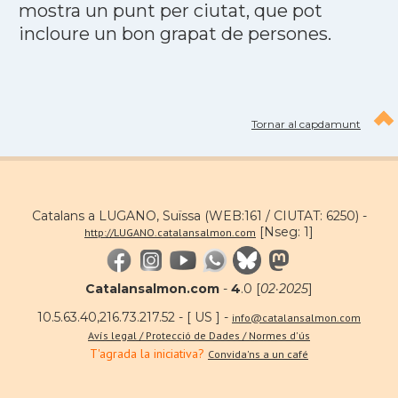
mostra un punt per ciutat, que pot
incloure un bon grapat de persones.
Tornar al capdamunt
Catalans a LUGANO, Suïssa (WEB:161 / CIUTAT: 6250) -
[Nseg: 1]
http://LUGANO.catalansalmon.com
Catalansalmon.com
-
4
.0 [
02·2025
]
10.5.63.40,216.73.217.52 - [ US ] -
info@catalansalmon.com
Avís legal / Protecció de Dades / Normes d'ús
T'agrada la iniciativa?
Convida'ns a un café