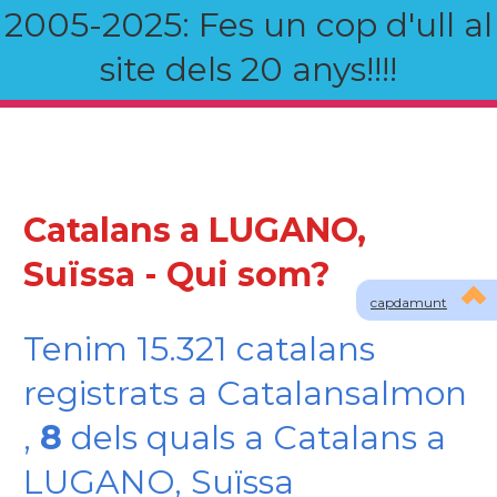
2005-2025: Fes un cop d'ull al
site dels 20 anys!!!!
Catalans a LUGANO,
Suïssa - Qui som?
capdamunt
Tenim 15.321 catalans
registrats a Catalansalmon
,
8
dels quals a Catalans a
LUGANO, Suïssa