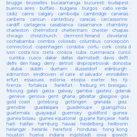
brugge
·
brusselles
·
bucaramanga
·
bucuresti
·
budapest
·
buenos aires
·
buffalo
·
bulgaria
·
burgos
·
cabo verde
·
cádiz
·
cairns
·
calgary
·
cambodja
·
cambridge
·
canarias
·
canberra
·
cancun
·
canterbury
·
caracas
·
carcassonne
·
cardiff
·
cartagena
·
casablanca
·
casamance
·
chambéry
·
charleston
·
chelmsford
·
cheltenham
·
chester
·
chiapas
·
chicago
·
christchurch
·
clermont-ferrand
·
cleveland
·
cochabamba
·
coimbra
·
colorado
·
columbus
·
concepción
·
connecticut
·
copenhagen
·
cordoba
·
corfu
·
cork
·
costa d
ivori
·
costa rica
·
creta
·
croàcia
·
cuba
·
cuernavaca
·
curicó
·
curitiba
·
cusco
·
dakar
·
dallas
·
darmstadt
·
davis
·
delft
·
delhi
·
den haag
·
derry
·
detroit
·
dnipropetrovsk
·
donostia
·
dubai
·
dublín
·
durham
·
düsseldorf
·
edinburgh
·
edmonton
·
eindhoven
·
el caire
·
el salvador
·
enniskillen
·
erfurt
·
essaouira
·
estònia
·
etiopia
·
exeter
·
fes
·
fiji
·
firenze
·
fortaleza
·
frankfurt
·
freiburg im breisgau
·
fribourg
·
galati
·
galiza
·
galway
·
gambia
·
gasteiz
·
gdansk
·
geneve
·
genova
·
gent
·
ghana
·
gibraltar
·
glasgow
·
goa
·
gold coast
·
goteborg
·
gottingen
·
granada
·
graz
·
grenoble
·
guadalajara
·
guadeloupe
·
guangzhou
·
guatemala
·
guayaquil
·
guernsey
·
guildford
·
guinea
·
guinea bissau
·
guinea equatorial
·
guyane française
·
haifa
·
haiti
·
halifax
·
hamburg
·
hawaii
·
heidelberg
·
heilbronn
·
helsingør
·
helsinki
·
hereford
·
honduras
·
hong kong
·
houston
·
huelva
·
indiana
·
ingolstadt
·
iowa
·
ipswich
·