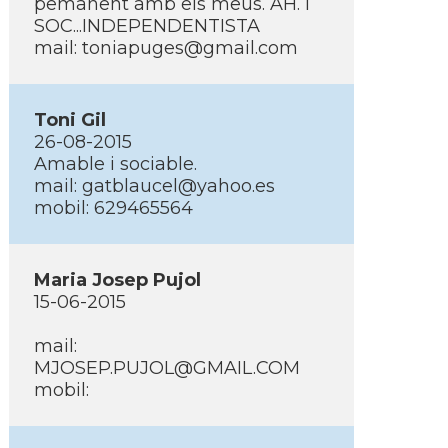
pemanent amb els meus. AH. I
SOC...INDEPENDENTISTA
mail: toniapuges@gmail.com
Toni Gil
26-08-2015
Amable i sociable.
mail: gatblaucel@yahoo.es
mobil: 629465564
Maria Josep Pujol
15-06-2015
mail:
MJOSEP.PUJOL@GMAIL.COM
mobil: