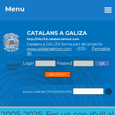
Menu
Menu
CATALANS A GALIZA
http://GALIZA.catalansalmon.com
Catalans a GALIZA forma part del projecte
www.catalansalmon.com
- (333) -
Permalink
(#)
Login
Passwd
Password
perdut?
REGISTRA'T
Buscar ciutat de CATALANSALMON:
2005-2025: Fes un cop d'ull al