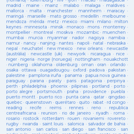
(norrland)
·
luxemburg
·
lviv
·
lyon
·
macau
·
madagascar
·
madrid
·
maine
·
mainz
·
malabo
·
malaga
·
maldives
·
mallorca
·
malta
·
manchester
·
mannheim
·
maracay
·
maringá
·
marseille
·
mato grosso
·
medellín
·
melbourne
·
mendoza
·
mérida
·
metz
·
mexico
·
miami
·
milano
·
milton
keynes
·
minnesota
·
minsk
·
monaco
·
mons
·
monterrey
·
montpellier
·
montreal
·
moskva
·
mozambic
·
muenchen
·
mumbai
·
murcia
·
myanmar
·
nador
·
nagoya
·
namibia
·
namur
·
nancy
·
nanjing
·
nantes
·
napoli
·
natal
·
nebraska
·
nepal
·
neuchatel
·
new mexico
·
new orleans
·
newcastle
(austràlia)
·
newcastle (uk)
·
newyork
·
nicaragua
·
nice
·
niger
·
nigeria
·
norge (noruega)
·
nottingham
·
nouakchott
·
nürnberg
·
oklahoma
·
oldenburg
·
oman
·
oran
·
orlando
·
osaka
·
ottawa
·
ouagadougou
·
oxford
·
padova
·
pakistan
·
palestine
·
pamplona iruña
·
panama
·
papua nova guinea
·
paraguay
·
parana
·
paraty
·
paris
·
patagonia
·
perpinya
·
perth
·
philadelphia
·
phoenix
·
pilipinas
·
portland
·
porto
·
porto alegre
·
portsmouth
·
praha
·
providence
·
puebla
·
puerto montt
·
puerto rico
·
punta cana
·
qatar
·
qingdao
·
quebec
·
queenstown
·
querétaro
·
quito
·
rabat
·
rd congo
·
reading
·
recife
·
reims
·
rennes
·
reno
·
republica
centreafricana
·
reunion
·
rio de janeiro
·
riyadh
·
roma
·
rosario
·
rostock
·
rotterdam
·
rouen
·
rovaniemi
·
rovereto
·
rugby
·
rwanda
·
saint louis
·
salonica
·
salvador de bahia
·
san antonio
·
san carlos
·
san diego
·
san francisco
·
san