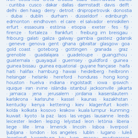
·
curitiba
·
cusco
·
dakar
·
dallas
·
darmstadt
·
davis
·
delft
·
delhi
·
den haag
·
derry
·
detroit
·
dnipropetrovsk
·
donostia
·
dubai
·
dublín
·
durham
·
düsseldorf
·
edinburgh
·
edmonton
·
eindhoven
·
el caire
·
el salvador
·
enniskillen
·
erfurt
·
essaouira
·
estònia
·
etiopia
·
exeter
·
fes
·
fiji
·
firenze
·
fortaleza
·
frankfurt
·
freiburg im breisgau
·
fribourg
·
galati
·
galiza
·
galway
·
gambia
·
gasteiz
·
gdansk
·
geneve
·
genova
·
gent
·
ghana
·
gibraltar
·
glasgow
·
goa
·
gold coast
·
goteborg
·
gottingen
·
granada
·
graz
·
grenoble
·
guadalajara
·
guadeloupe
·
guangzhou
·
guatemala
·
guayaquil
·
guernsey
·
guildford
·
guinea
·
guinea bissau
·
guinea equatorial
·
guyane française
·
haifa
·
haiti
·
halifax
·
hamburg
·
hawaii
·
heidelberg
·
heilbronn
·
helsingør
·
helsinki
·
hereford
·
honduras
·
hong kong
·
houston
·
huelva
·
indiana
·
ingolstadt
·
iowa
·
ipswich
·
iquique
·
iran
·
irvine
·
islàndia
·
istanbul
·
jacksonville
·
jakarta
·
jamaica
·
jena
·
jerusalem
·
jordania
·
kaiserslautern
·
karlskrona
·
karlsruhe
·
kassel
·
kaunas
·
kazakhstan
·
kentucky
·
kenya
·
kettering
·
kiev
·
klagenfurt
·
koeln
·
kolda
·
kolkata
·
kosovo
·
krakow
·
kuala lumpur
·
kunming
·
kuwait
·
kyoto
·
la paz
·
laos
·
las vegas
·
lausanne
·
leeds
·
leicester
·
leiden
·
leipzig
·
lelystad
·
leon
·
letònia
·
liberia
·
liege
·
lille
·
lima
·
limerick
·
lincoln
·
lisboa
·
liverpool
·
ljubljana
·
london
·
los angeles
·
lublin
·
lugano
·
luleå