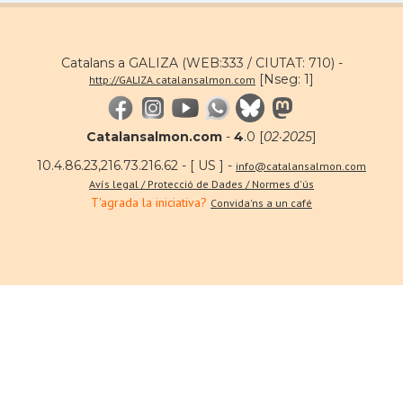
Catalans a GALIZA (WEB:333 / CIUTAT: 710) -
[Nseg: 1]
http://GALIZA.catalansalmon.com
Catalansalmon.com
-
4
.0 [
02·2025
]
10.4.86.23,216.73.216.62 - [ US ] -
info@catalansalmon.com
Avís legal / Protecció de Dades / Normes d'ús
T'agrada la iniciativa?
Convida'ns a un café