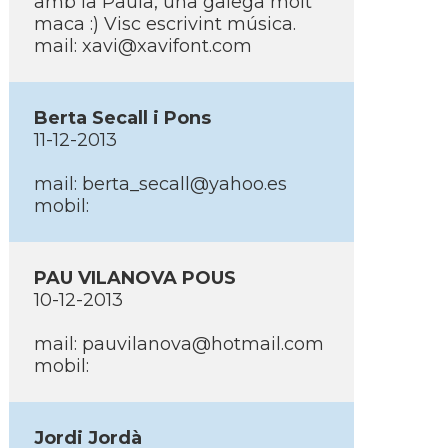
amb la Paula, una galega molt
maca :) Visc escrivint música.
mail: xavi@xavifont.com
Berta Secall i Pons
11-12-2013
mail: berta_secall@yahoo.es
mobil:
PAU VILANOVA POUS
10-12-2013
mail: pauvilanova@hotmail.com
mobil:
Jordi Jordà