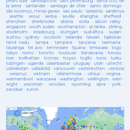
pedro sula
·
sanluispotosí
·
sant petersburg
·
santa cruz de
la sierra
·
santander
·
santiago de chile
·
santo domingo
·
são lourenço, minas gerais
·
sao paulo
·
sarasota
·
sardenya
·
seattle
·
seoul
·
serbia
·
sevilla
·
shanghai
·
sheffield
·
shenzhen
·
sherbrooke
·
sibèria
·
sicilia
·
silicon valley
·
singapore
·
south sudan
·
southampton
·
sri lanka
·
stirling
·
stockholm
·
strasbourg
·
stuttgart
·
sud-âfrica
·
sudan
·
suzhou
·
sydney
·
szczecin
·
tailandia
·
taiwan
·
tajikistan
·
tamil nadu
·
tampa
·
tampere
·
tanzania
·
tasmania
·
tauranga
·
tel aviv
·
tennessee
·
tijuana
·
timisoara
·
togo
·
tokyo
·
torino
·
toronto
·
toulouse
·
transilvania
·
treviso
·
trier
·
trollhattan
·
tromso
·
troyes
·
trujillo
·
tunis
·
turku
·
tübingen
·
uganda
·
ulaanbaatar
·
uruguay
·
utah
·
utrecht
·
uzbekistan
·
valladolid
·
vancouver
·
vasterbotten
·
venezia
·
veracruz
·
vietnam
·
villahermosa
·
vilnius
·
virginia
·
warrnambool
·
warszawa
·
washington
·
wellington
·
wien
·
wight
·
wisconsin
·
wroclaw
·
wyoming
·
xipre
·
york
·
zanzibar
·
zurich
·