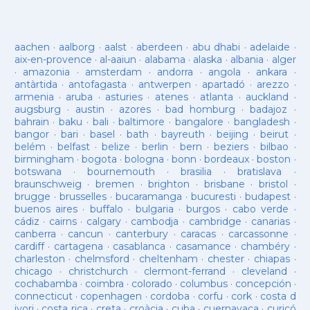
aachen
·
aalborg
·
aalst
·
aberdeen
·
abu dhabi
·
adelaide
·
aix-en-provence
·
al-aaiun
·
alabama
·
alaska
·
albania
·
alger
·
amazonia
·
amsterdam
·
andorra
·
angola
·
ankara
·
antàrtida
·
antofagasta
·
antwerpen
·
apartadó
·
arezzo
·
armenia
·
aruba
·
asturies
·
atenes
·
atlanta
·
auckland
·
augsburg
·
austin
·
azores
·
bad homburg
·
badajoz
·
bahrain
·
baku
·
bali
·
baltimore
·
bangalore
·
bangladesh
·
bangor
·
bari
·
basel
·
bath
·
bayreuth
·
beijing
·
beirut
·
belém
·
belfast
·
belize
·
berlin
·
bern
·
beziers
·
bilbao
·
birmingham
·
bogota
·
bologna
·
bonn
·
bordeaux
·
boston
·
botswana
·
bournemouth
·
brasilia
·
bratislava
·
braunschweig
·
bremen
·
brighton
·
brisbane
·
bristol
·
brugge
·
brusselles
·
bucaramanga
·
bucuresti
·
budapest
·
buenos aires
·
buffalo
·
bulgaria
·
burgos
·
cabo verde
·
cádiz
·
cairns
·
calgary
·
cambodja
·
cambridge
·
canarias
·
canberra
·
cancun
·
canterbury
·
caracas
·
carcassonne
·
cardiff
·
cartagena
·
casablanca
·
casamance
·
chambéry
·
charleston
·
chelmsford
·
cheltenham
·
chester
·
chiapas
·
chicago
·
christchurch
·
clermont-ferrand
·
cleveland
·
cochabamba
·
coimbra
·
colorado
·
columbus
·
concepción
·
connecticut
·
copenhagen
·
cordoba
·
corfu
·
cork
·
costa d
ivori
·
costa rica
·
creta
·
croàcia
·
cuba
·
cuernavaca
·
curicó