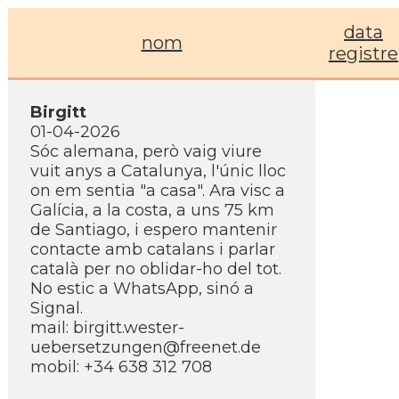
data
nom
registre
Birgitt
01-04-2026
Sóc alemana, però vaig viure
vuit anys a Catalunya, l'únic lloc
on em sentia "a casa". Ara visc a
Galícia, a la costa, a uns 75 km
de Santiago, i espero mantenir
contacte amb catalans i parlar
català per no oblidar-ho del tot.
No estic a WhatsApp, sinó a
Signal.
mail: birgitt.wester-
uebersetzungen@freenet.de
mobil: +34 638 312 708