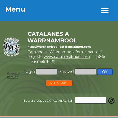
Menu
Menu
CATALANES A
WARRNAMBOOL
http://warrnambool.catalansalmon.com
Catalanes a Warrnambool forma part del
projecte
www.catalansalmon.com
- (486) -
Permalink (#)
Login
Passwd
Password
perdut?
REGISTRA'T
Buscar ciutat de CATALANSALMON: