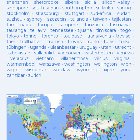
shenzhen
·
sherbrooke
·
sibèria
·
sicilia
·
silicon valley
·
singapore
·
south sudan
·
southampton
·
sri lanka
·
stirling
·
stockholm
·
strasbourg
·
stuttgart
·
sud-âfrica
·
sudan
·
suzhou
·
sydney
·
szczecin
·
tailandia
·
taiwan
·
tajikistan
·
tamil nadu
·
tampa
·
tampere
·
tanzania
·
tasmania
·
tauranga
·
tel aviv
·
tennessee
·
tijuana
·
timisoara
·
togo
·
tokyo
·
torino
·
toronto
·
toulouse
·
transilvania
·
treviso
·
trier
·
trollhattan
·
tromso
·
troyes
·
trujillo
·
tunis
·
turku
·
tübingen
·
uganda
·
ulaanbaatar
·
uruguay
·
utah
·
utrecht
·
uzbekistan
·
valladolid
·
vancouver
·
vasterbotten
·
venezia
·
veracruz
·
vietnam
·
villahermosa
·
vilnius
·
virginia
·
warrnambool
·
warszawa
·
washington
·
wellington
·
wien
·
wight
·
wisconsin
·
wroclaw
·
wyoming
·
xipre
·
york
·
zanzibar
·
zurich
·