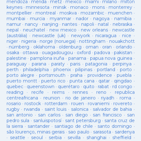
mendoza
·
mérida
·
metz
·
mexico
·
miami
·
milano
·
milton
keynes
·
minnesota
·
minsk
·
monaco
·
mons
·
monterrey
·
montpellier
·
montreal
·
moskva
·
mozambic
·
muenchen
·
mumbai
·
murcia
·
myanmar
·
nador
·
nagoya
·
namibia
·
namur
·
nancy
·
nanjing
·
nantes
·
napoli
·
natal
·
nebraska
·
nepal
·
neuchatel
·
new mexico
·
new orleans
·
newcastle
(austràlia)
·
newcastle (uk)
·
newyork
·
nicaragua
·
nice
·
niger
·
nigeria
·
norge (noruega)
·
nottingham
·
nouakchott
·
nürnberg
·
oklahoma
·
oldenburg
·
oman
·
oran
·
orlando
·
osaka
·
ottawa
·
ouagadougou
·
oxford
·
padova
·
pakistan
·
palestine
·
pamplona iruña
·
panama
·
papua nova guinea
·
paraguay
·
parana
·
paraty
·
paris
·
patagonia
·
perpinya
·
perth
·
philadelphia
·
phoenix
·
pilipinas
·
portland
·
porto
·
porto alegre
·
portsmouth
·
praha
·
providence
·
puebla
·
puerto montt
·
puerto rico
·
punta cana
·
qatar
·
qingdao
·
quebec
·
queenstown
·
querétaro
·
quito
·
rabat
·
rd congo
·
reading
·
recife
·
reims
·
rennes
·
reno
·
republica
centreafricana
·
reunion
·
rio de janeiro
·
riyadh
·
roma
·
rosario
·
rostock
·
rotterdam
·
rouen
·
rovaniemi
·
rovereto
·
rugby
·
rwanda
·
saint louis
·
salonica
·
salvador de bahia
·
san antonio
·
san carlos
·
san diego
·
san francisco
·
san
pedro sula
·
sanluispotosí
·
sant petersburg
·
santa cruz de
la sierra
·
santander
·
santiago de chile
·
santo domingo
·
são lourenço, minas gerais
·
sao paulo
·
sarasota
·
sardenya
·
seattle
·
seoul
·
serbia
·
sevilla
·
shanghai
·
sheffield
·