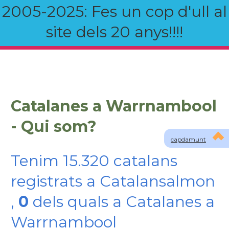
2005-2025: Fes un cop d'ull al
site dels 20 anys!!!!
Catalanes a Warrnambool
- Qui som?
capdamunt
Tenim 15.320 catalans
registrats a Catalansalmon
,
0
dels quals a Catalanes a
Warrnambool