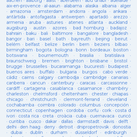
aachen
·
aalborg
·
aalst
·
aberdeen
·
abu dhabi
·
adelaide
·
aix-en-provence
·
al-aaiun
·
alabama
·
alaska
·
albania
·
alger
·
amazonia
·
amsterdam
·
andorra
·
angola
·
ankara
·
antàrtida
·
antofagasta
·
antwerpen
·
apartadó
·
arezzo
·
armenia
·
aruba
·
asturies
·
atenes
·
atlanta
·
auckland
·
augsburg
·
austin
·
azores
·
bad homburg
·
badajoz
·
bahrain
·
baku
·
bali
·
baltimore
·
bangalore
·
bangladesh
·
bangor
·
bari
·
basel
·
bath
·
bayreuth
·
beijing
·
beirut
·
belém
·
belfast
·
belize
·
berlin
·
bern
·
beziers
·
bilbao
·
birmingham
·
bogota
·
bologna
·
bonn
·
bordeaux
·
boston
·
botswana
·
bournemouth
·
brasilia
·
bratislava
·
braunschweig
·
bremen
·
brighton
·
brisbane
·
bristol
·
brugge
·
brusselles
·
bucaramanga
·
bucuresti
·
budapest
·
buenos aires
·
buffalo
·
bulgaria
·
burgos
·
cabo verde
·
cádiz
·
cairns
·
calgary
·
cambodja
·
cambridge
·
canarias
·
canberra
·
cancun
·
canterbury
·
caracas
·
carcassonne
·
cardiff
·
cartagena
·
casablanca
·
casamance
·
chambéry
·
charleston
·
chelmsford
·
cheltenham
·
chester
·
chiapas
·
chicago
·
christchurch
·
clermont-ferrand
·
cleveland
·
cochabamba
·
coimbra
·
colorado
·
columbus
·
concepción
·
connecticut
·
copenhagen
·
cordoba
·
corfu
·
cork
·
costa d
ivori
·
costa rica
·
creta
·
croàcia
·
cuba
·
cuernavaca
·
curicó
·
curitiba
·
cusco
·
dakar
·
dallas
·
darmstadt
·
davis
·
delft
·
delhi
·
den haag
·
derry
·
detroit
·
dnipropetrovsk
·
donostia
·
dubai
·
dublín
·
durham
·
düsseldorf
·
edinburgh
·