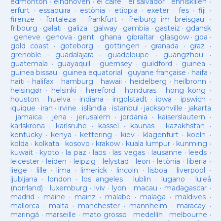
edmonton
·
eindhoven
·
el caire
·
el salvador
·
enniskillen
·
erfurt
·
essaouira
·
estònia
·
etiopia
·
exeter
·
fes
·
fiji
·
firenze
·
fortaleza
·
frankfurt
·
freiburg im breisgau
·
fribourg
·
galati
·
galiza
·
galway
·
gambia
·
gasteiz
·
gdansk
·
geneve
·
genova
·
gent
·
ghana
·
gibraltar
·
glasgow
·
goa
·
gold coast
·
goteborg
·
gottingen
·
granada
·
graz
·
grenoble
·
guadalajara
·
guadeloupe
·
guangzhou
·
guatemala
·
guayaquil
·
guernsey
·
guildford
·
guinea
·
guinea bissau
·
guinea equatorial
·
guyane française
·
haifa
·
haiti
·
halifax
·
hamburg
·
hawaii
·
heidelberg
·
heilbronn
·
helsingør
·
helsinki
·
hereford
·
honduras
·
hong kong
·
houston
·
huelva
·
indiana
·
ingolstadt
·
iowa
·
ipswich
·
iquique
·
iran
·
irvine
·
islàndia
·
istanbul
·
jacksonville
·
jakarta
·
jamaica
·
jena
·
jerusalem
·
jordania
·
kaiserslautern
·
karlskrona
·
karlsruhe
·
kassel
·
kaunas
·
kazakhstan
·
kentucky
·
kenya
·
kettering
·
kiev
·
klagenfurt
·
koeln
·
kolda
·
kolkata
·
kosovo
·
krakow
·
kuala lumpur
·
kunming
·
kuwait
·
kyoto
·
la paz
·
laos
·
las vegas
·
lausanne
·
leeds
·
leicester
·
leiden
·
leipzig
·
lelystad
·
leon
·
letònia
·
liberia
·
liege
·
lille
·
lima
·
limerick
·
lincoln
·
lisboa
·
liverpool
·
ljubljana
·
london
·
los angeles
·
lublin
·
lugano
·
luleå
(norrland)
·
luxemburg
·
lviv
·
lyon
·
macau
·
madagascar
·
madrid
·
maine
·
mainz
·
malabo
·
malaga
·
maldives
·
mallorca
·
malta
·
manchester
·
mannheim
·
maracay
·
maringá
·
marseille
·
mato grosso
·
medellín
·
melbourne
·