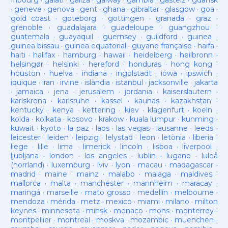
fribourg
·
galati
·
galiza
·
galway
·
gambia
·
gasteiz
·
gdansk
·
geneve
·
genova
·
gent
·
ghana
·
gibraltar
·
glasgow
·
goa
·
gold coast
·
goteborg
·
gottingen
·
granada
·
graz
·
grenoble
·
guadalajara
·
guadeloupe
·
guangzhou
·
guatemala
·
guayaquil
·
guernsey
·
guildford
·
guinea
·
guinea bissau
·
guinea equatorial
·
guyane française
·
haifa
·
haiti
·
halifax
·
hamburg
·
hawaii
·
heidelberg
·
heilbronn
·
helsingør
·
helsinki
·
hereford
·
honduras
·
hong kong
·
houston
·
huelva
·
indiana
·
ingolstadt
·
iowa
·
ipswich
·
iquique
·
iran
·
irvine
·
islàndia
·
istanbul
·
jacksonville
·
jakarta
·
jamaica
·
jena
·
jerusalem
·
jordania
·
kaiserslautern
·
karlskrona
·
karlsruhe
·
kassel
·
kaunas
·
kazakhstan
·
kentucky
·
kenya
·
kettering
·
kiev
·
klagenfurt
·
koeln
·
kolda
·
kolkata
·
kosovo
·
krakow
·
kuala lumpur
·
kunming
·
kuwait
·
kyoto
·
la paz
·
laos
·
las vegas
·
lausanne
·
leeds
·
leicester
·
leiden
·
leipzig
·
lelystad
·
leon
·
letònia
·
liberia
·
liege
·
lille
·
lima
·
limerick
·
lincoln
·
lisboa
·
liverpool
·
ljubljana
·
london
·
los angeles
·
lublin
·
lugano
·
luleå
(norrland)
·
luxemburg
·
lviv
·
lyon
·
macau
·
madagascar
·
madrid
·
maine
·
mainz
·
malabo
·
malaga
·
maldives
·
mallorca
·
malta
·
manchester
·
mannheim
·
maracay
·
maringá
·
marseille
·
mato grosso
·
medellín
·
melbourne
·
mendoza
·
mérida
·
metz
·
mexico
·
miami
·
milano
·
milton
keynes
·
minnesota
·
minsk
·
monaco
·
mons
·
monterrey
·
montpellier
·
montreal
·
moskva
·
mozambic
·
muenchen
·