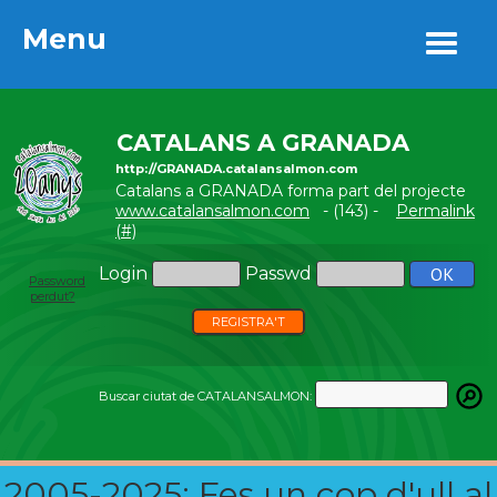
Menu
Menu
CATALANS A GRANADA
http://GRANADA.catalansalmon.com
Catalans a GRANADA forma part del projecte
www.catalansalmon.com
- (143) -
Permalink
(#)
Login
Passwd
Password
perdut?
REGISTRA'T
Buscar ciutat de CATALANSALMON:
2005-2025: Fes un cop d'ull al