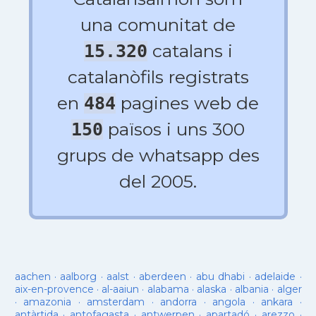
una comunitat de
catalans i
15.320
catalanòfils registrats
en
pagines web de
484
països i uns 300
150
grups de whatsapp des
del 2005.
aachen
·
aalborg
·
aalst
·
aberdeen
·
abu dhabi
·
adelaide
·
aix-en-provence
·
al-aaiun
·
alabama
·
alaska
·
albania
·
alger
·
amazonia
·
amsterdam
·
andorra
·
angola
·
ankara
·
antàrtida
·
antofagasta
·
antwerpen
·
apartadó
·
arezzo
·