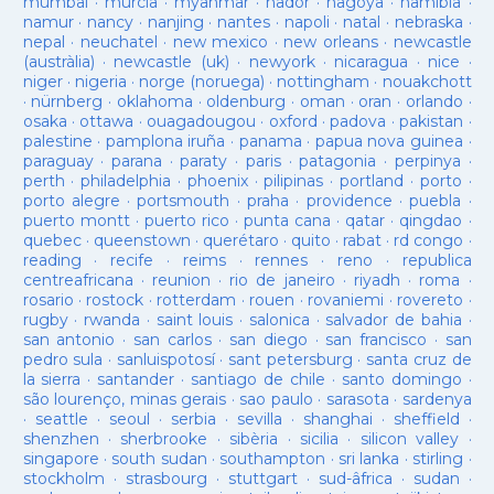
mumbai
·
murcia
·
myanmar
·
nador
·
nagoya
·
namibia
·
namur
·
nancy
·
nanjing
·
nantes
·
napoli
·
natal
·
nebraska
·
nepal
·
neuchatel
·
new mexico
·
new orleans
·
newcastle
(austràlia)
·
newcastle (uk)
·
newyork
·
nicaragua
·
nice
·
niger
·
nigeria
·
norge (noruega)
·
nottingham
·
nouakchott
·
nürnberg
·
oklahoma
·
oldenburg
·
oman
·
oran
·
orlando
·
osaka
·
ottawa
·
ouagadougou
·
oxford
·
padova
·
pakistan
·
palestine
·
pamplona iruña
·
panama
·
papua nova guinea
·
paraguay
·
parana
·
paraty
·
paris
·
patagonia
·
perpinya
·
perth
·
philadelphia
·
phoenix
·
pilipinas
·
portland
·
porto
·
porto alegre
·
portsmouth
·
praha
·
providence
·
puebla
·
puerto montt
·
puerto rico
·
punta cana
·
qatar
·
qingdao
·
quebec
·
queenstown
·
querétaro
·
quito
·
rabat
·
rd congo
·
reading
·
recife
·
reims
·
rennes
·
reno
·
republica
centreafricana
·
reunion
·
rio de janeiro
·
riyadh
·
roma
·
rosario
·
rostock
·
rotterdam
·
rouen
·
rovaniemi
·
rovereto
·
rugby
·
rwanda
·
saint louis
·
salonica
·
salvador de bahia
·
san antonio
·
san carlos
·
san diego
·
san francisco
·
san
pedro sula
·
sanluispotosí
·
sant petersburg
·
santa cruz de
la sierra
·
santander
·
santiago de chile
·
santo domingo
·
são lourenço, minas gerais
·
sao paulo
·
sarasota
·
sardenya
·
seattle
·
seoul
·
serbia
·
sevilla
·
shanghai
·
sheffield
·
shenzhen
·
sherbrooke
·
sibèria
·
sicilia
·
silicon valley
·
singapore
·
south sudan
·
southampton
·
sri lanka
·
stirling
·
stockholm
·
strasbourg
·
stuttgart
·
sud-âfrica
·
sudan
·