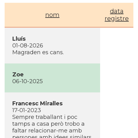
data
nom
registre
Lluís
01-08-2026
Magraden es cans.
Zoe
06-10-2025
Francesc Miralles
17-01-2023
Sempre traballant i poc
tamps a casa però trobo a
faltar relacionar-me amb
persones amb idees similars.