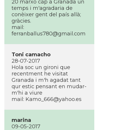
20 marxo cap a Granada un
temps i m'agradaria de
conèixer gent del paí­s allà;
gràcies.
mail:
ferranballus780@gmail.com
Toni camacho
28-07-2017
Hola soc un gironi que
recentment he visitat
Granada i m'h agadat tant
qur estic pensant en mudar-
m'hi a viure
mail: Kamo_666@yahoo.es
marina
09-05-2017