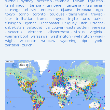
suzhou
·
sydney
·
szczecin
·
tailandia
·
taiwan
·
tajikistan
·
tamil nadu
·
tampa
·
tampere
·
tanzania
·
tasmania
·
tauranga
·
tel aviv
·
tennessee
·
tijuana
·
timisoara
·
togo
·
tokyo
·
torino
·
toronto
·
toulouse
·
transilvania
·
treviso
·
trier
·
trollhattan
·
tromso
·
troyes
·
trujillo
·
tunis
·
turku
·
tübingen
·
uganda
·
ulaanbaatar
·
uruguay
·
utah
·
utrecht
·
uzbekistan
·
valladolid
·
vancouver
·
vasterbotten
·
venezia
·
veracruz
·
vietnam
·
villahermosa
·
vilnius
·
virginia
·
warrnambool
·
warszawa
·
washington
·
wellington
·
wien
·
wight
·
wisconsin
·
wroclaw
·
wyoming
·
xipre
·
york
·
zanzibar
·
zurich
·