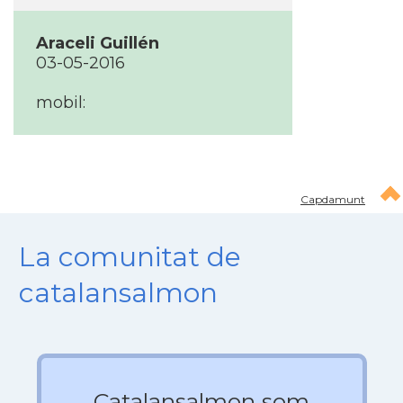
Araceli Guillén
03-05-2016
mobil:
Capdamunt
La comunitat de
catalansalmon
Catalansalmon som