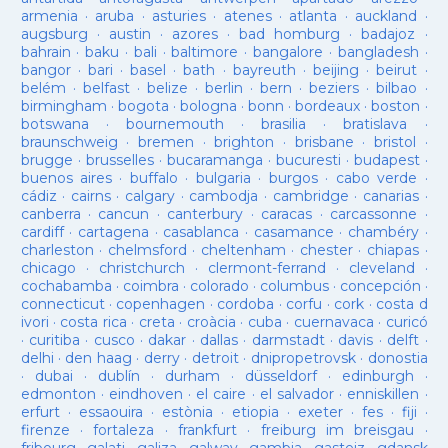
armenia
·
aruba
·
asturies
·
atenes
·
atlanta
·
auckland
·
augsburg
·
austin
·
azores
·
bad homburg
·
badajoz
·
bahrain
·
baku
·
bali
·
baltimore
·
bangalore
·
bangladesh
·
bangor
·
bari
·
basel
·
bath
·
bayreuth
·
beijing
·
beirut
·
belém
·
belfast
·
belize
·
berlin
·
bern
·
beziers
·
bilbao
·
birmingham
·
bogota
·
bologna
·
bonn
·
bordeaux
·
boston
·
botswana
·
bournemouth
·
brasilia
·
bratislava
·
braunschweig
·
bremen
·
brighton
·
brisbane
·
bristol
·
brugge
·
brusselles
·
bucaramanga
·
bucuresti
·
budapest
·
buenos aires
·
buffalo
·
bulgaria
·
burgos
·
cabo verde
·
cádiz
·
cairns
·
calgary
·
cambodja
·
cambridge
·
canarias
·
canberra
·
cancun
·
canterbury
·
caracas
·
carcassonne
·
cardiff
·
cartagena
·
casablanca
·
casamance
·
chambéry
·
charleston
·
chelmsford
·
cheltenham
·
chester
·
chiapas
·
chicago
·
christchurch
·
clermont-ferrand
·
cleveland
·
cochabamba
·
coimbra
·
colorado
·
columbus
·
concepción
·
connecticut
·
copenhagen
·
cordoba
·
corfu
·
cork
·
costa d
ivori
·
costa rica
·
creta
·
croàcia
·
cuba
·
cuernavaca
·
curicó
·
curitiba
·
cusco
·
dakar
·
dallas
·
darmstadt
·
davis
·
delft
·
delhi
·
den haag
·
derry
·
detroit
·
dnipropetrovsk
·
donostia
·
dubai
·
dublín
·
durham
·
düsseldorf
·
edinburgh
·
edmonton
·
eindhoven
·
el caire
·
el salvador
·
enniskillen
·
erfurt
·
essaouira
·
estònia
·
etiopia
·
exeter
·
fes
·
fiji
·
firenze
·
fortaleza
·
frankfurt
·
freiburg im breisgau
·