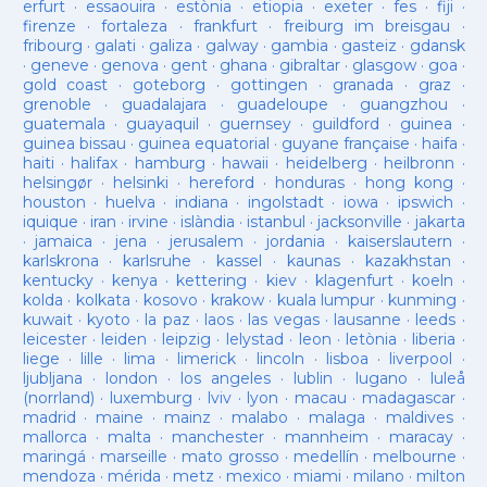
erfurt
·
essaouira
·
estònia
·
etiopia
·
exeter
·
fes
·
fiji
·
firenze
·
fortaleza
·
frankfurt
·
freiburg im breisgau
·
fribourg
·
galati
·
galiza
·
galway
·
gambia
·
gasteiz
·
gdansk
·
geneve
·
genova
·
gent
·
ghana
·
gibraltar
·
glasgow
·
goa
·
gold coast
·
goteborg
·
gottingen
·
granada
·
graz
·
grenoble
·
guadalajara
·
guadeloupe
·
guangzhou
·
guatemala
·
guayaquil
·
guernsey
·
guildford
·
guinea
·
guinea bissau
·
guinea equatorial
·
guyane française
·
haifa
·
haiti
·
halifax
·
hamburg
·
hawaii
·
heidelberg
·
heilbronn
·
helsingør
·
helsinki
·
hereford
·
honduras
·
hong kong
·
houston
·
huelva
·
indiana
·
ingolstadt
·
iowa
·
ipswich
·
iquique
·
iran
·
irvine
·
islàndia
·
istanbul
·
jacksonville
·
jakarta
·
jamaica
·
jena
·
jerusalem
·
jordania
·
kaiserslautern
·
karlskrona
·
karlsruhe
·
kassel
·
kaunas
·
kazakhstan
·
kentucky
·
kenya
·
kettering
·
kiev
·
klagenfurt
·
koeln
·
kolda
·
kolkata
·
kosovo
·
krakow
·
kuala lumpur
·
kunming
·
kuwait
·
kyoto
·
la paz
·
laos
·
las vegas
·
lausanne
·
leeds
·
leicester
·
leiden
·
leipzig
·
lelystad
·
leon
·
letònia
·
liberia
·
liege
·
lille
·
lima
·
limerick
·
lincoln
·
lisboa
·
liverpool
·
ljubljana
·
london
·
los angeles
·
lublin
·
lugano
·
luleå
(norrland)
·
luxemburg
·
lviv
·
lyon
·
macau
·
madagascar
·
madrid
·
maine
·
mainz
·
malabo
·
malaga
·
maldives
·
mallorca
·
malta
·
manchester
·
mannheim
·
maracay
·
maringá
·
marseille
·
mato grosso
·
medellín
·
melbourne
·
mendoza
·
mérida
·
metz
·
mexico
·
miami
·
milano
·
milton