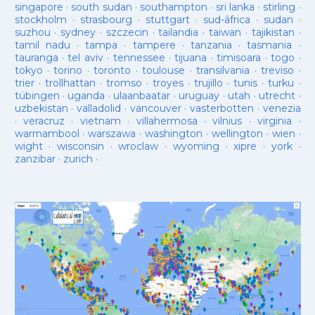
singapore
·
south sudan
·
southampton
·
sri lanka
·
stirling
·
stockholm
·
strasbourg
·
stuttgart
·
sud-âfrica
·
sudan
·
suzhou
·
sydney
·
szczecin
·
tailandia
·
taiwan
·
tajikistan
·
tamil nadu
·
tampa
·
tampere
·
tanzania
·
tasmania
·
tauranga
·
tel aviv
·
tennessee
·
tijuana
·
timisoara
·
togo
·
tokyo
·
torino
·
toronto
·
toulouse
·
transilvania
·
treviso
·
trier
·
trollhattan
·
tromso
·
troyes
·
trujillo
·
tunis
·
turku
·
tübingen
·
uganda
·
ulaanbaatar
·
uruguay
·
utah
·
utrecht
·
uzbekistan
·
valladolid
·
vancouver
·
vasterbotten
·
venezia
·
veracruz
·
vietnam
·
villahermosa
·
vilnius
·
virginia
·
warrnambool
·
warszawa
·
washington
·
wellington
·
wien
·
wight
·
wisconsin
·
wroclaw
·
wyoming
·
xipre
·
york
·
zanzibar
·
zurich
·