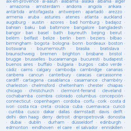
aix-en-provence
·
al-aaiun
·
alabama
·
alaska
·
albania
·
alger
·
amazonia
·
amsterdam
·
andorra
·
angola
·
ankara
·
antàrtida
·
antofagasta
·
antwerpen
·
apartadó
·
arezzo
·
armenia
·
aruba
·
asturies
·
atenes
·
atlanta
·
auckland
·
augsburg
·
austin
·
azores
·
bad homburg
·
badajoz
·
bahrain
·
baku
·
bali
·
baltimore
·
bangalore
·
bangladesh
·
bangor
·
bari
·
basel
·
bath
·
bayreuth
·
beijing
·
beirut
·
belém
·
belfast
·
belize
·
berlin
·
bern
·
beziers
·
bilbao
·
birmingham
·
bogota
·
bologna
·
bonn
·
bordeaux
·
boston
·
botswana
·
bournemouth
·
brasilia
·
bratislava
·
braunschweig
·
bremen
·
brighton
·
brisbane
·
bristol
·
brugge
·
brusselles
·
bucaramanga
·
bucuresti
·
budapest
·
buenos aires
·
buffalo
·
bulgaria
·
burgos
·
cabo verde
·
cádiz
·
cairns
·
calgary
·
cambodja
·
cambridge
·
canarias
·
canberra
·
cancun
·
canterbury
·
caracas
·
carcassonne
·
cardiff
·
cartagena
·
casablanca
·
casamance
·
chambéry
·
charleston
·
chelmsford
·
cheltenham
·
chester
·
chiapas
·
chicago
·
christchurch
·
clermont-ferrand
·
cleveland
·
cochabamba
·
coimbra
·
colorado
·
columbus
·
concepción
·
connecticut
·
copenhagen
·
cordoba
·
corfu
·
cork
·
costa d
ivori
·
costa rica
·
creta
·
croàcia
·
cuba
·
cuernavaca
·
curicó
·
curitiba
·
cusco
·
dakar
·
dallas
·
darmstadt
·
davis
·
delft
·
delhi
·
den haag
·
derry
·
detroit
·
dnipropetrovsk
·
donostia
·
dubai
·
dublín
·
durham
·
düsseldorf
·
edinburgh
·
edmonton
·
eindhoven
·
el caire
·
el salvador
·
enniskillen
·