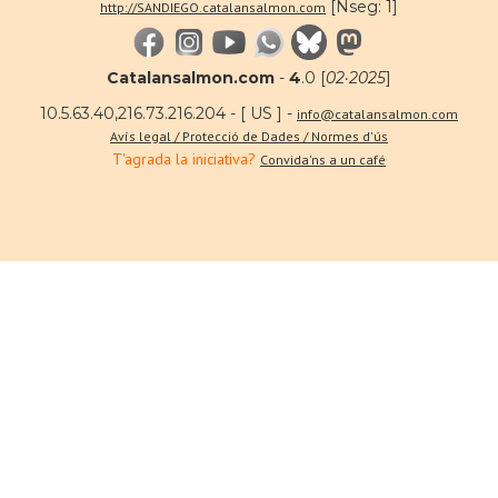
[Nseg: 1]
http://SANDIEGO.catalansalmon.com
Catalansalmon.com
-
4
.0 [
02·2025
]
10.5.63.40,216.73.216.204 - [ US ] -
info@catalansalmon.com
Avís legal / Protecció de Dades / Normes d'ús
T'agrada la iniciativa?
Convida'ns a un café