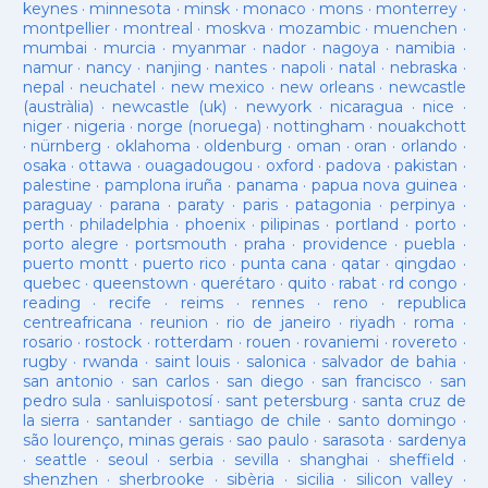
keynes
·
minnesota
·
minsk
·
monaco
·
mons
·
monterrey
·
montpellier
·
montreal
·
moskva
·
mozambic
·
muenchen
·
mumbai
·
murcia
·
myanmar
·
nador
·
nagoya
·
namibia
·
namur
·
nancy
·
nanjing
·
nantes
·
napoli
·
natal
·
nebraska
·
nepal
·
neuchatel
·
new mexico
·
new orleans
·
newcastle
(austràlia)
·
newcastle (uk)
·
newyork
·
nicaragua
·
nice
·
niger
·
nigeria
·
norge (noruega)
·
nottingham
·
nouakchott
·
nürnberg
·
oklahoma
·
oldenburg
·
oman
·
oran
·
orlando
·
osaka
·
ottawa
·
ouagadougou
·
oxford
·
padova
·
pakistan
·
palestine
·
pamplona iruña
·
panama
·
papua nova guinea
·
paraguay
·
parana
·
paraty
·
paris
·
patagonia
·
perpinya
·
perth
·
philadelphia
·
phoenix
·
pilipinas
·
portland
·
porto
·
porto alegre
·
portsmouth
·
praha
·
providence
·
puebla
·
puerto montt
·
puerto rico
·
punta cana
·
qatar
·
qingdao
·
quebec
·
queenstown
·
querétaro
·
quito
·
rabat
·
rd congo
·
reading
·
recife
·
reims
·
rennes
·
reno
·
republica
centreafricana
·
reunion
·
rio de janeiro
·
riyadh
·
roma
·
rosario
·
rostock
·
rotterdam
·
rouen
·
rovaniemi
·
rovereto
·
rugby
·
rwanda
·
saint louis
·
salonica
·
salvador de bahia
·
san antonio
·
san carlos
·
san diego
·
san francisco
·
san
pedro sula
·
sanluispotosí
·
sant petersburg
·
santa cruz de
la sierra
·
santander
·
santiago de chile
·
santo domingo
·
são lourenço, minas gerais
·
sao paulo
·
sarasota
·
sardenya
·
seattle
·
seoul
·
serbia
·
sevilla
·
shanghai
·
sheffield
·
shenzhen
·
sherbrooke
·
sibèria
·
sicilia
·
silicon valley
·