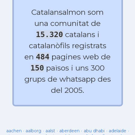
Catalansalmon som
una comunitat de
catalans i
15.320
catalanòfils registrats
en
pagines web de
484
països i uns 300
150
grups de whatsapp des
del 2005.
aachen
·
aalborg
·
aalst
·
aberdeen
·
abu dhabi
·
adelaide
·