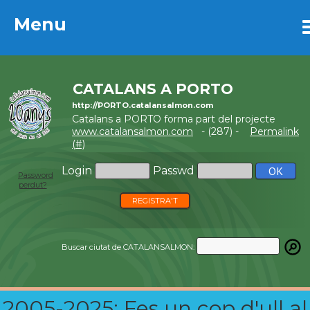
Menu
Menu
CATALANS A PORTO
http://PORTO.catalansalmon.com
Catalans a PORTO forma part del projecte
www.catalansalmon.com
- (287) -
Permalink
(#)
Login
Passwd
Password
perdut?
REGISTRA'T
Buscar ciutat de CATALANSALMON:
2005-2025: Fes un cop d'ull al