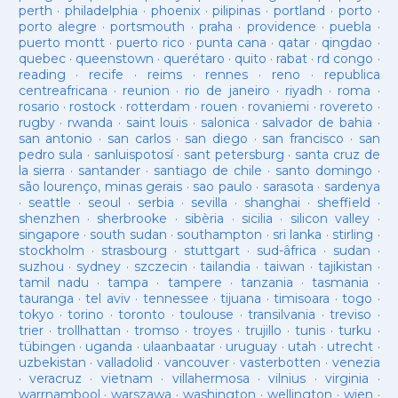
perth
·
philadelphia
·
phoenix
·
pilipinas
·
portland
·
porto
·
porto alegre
·
portsmouth
·
praha
·
providence
·
puebla
·
puerto montt
·
puerto rico
·
punta cana
·
qatar
·
qingdao
·
quebec
·
queenstown
·
querétaro
·
quito
·
rabat
·
rd congo
·
reading
·
recife
·
reims
·
rennes
·
reno
·
republica
centreafricana
·
reunion
·
rio de janeiro
·
riyadh
·
roma
·
rosario
·
rostock
·
rotterdam
·
rouen
·
rovaniemi
·
rovereto
·
rugby
·
rwanda
·
saint louis
·
salonica
·
salvador de bahia
·
san antonio
·
san carlos
·
san diego
·
san francisco
·
san
pedro sula
·
sanluispotosí
·
sant petersburg
·
santa cruz de
la sierra
·
santander
·
santiago de chile
·
santo domingo
·
são lourenço, minas gerais
·
sao paulo
·
sarasota
·
sardenya
·
seattle
·
seoul
·
serbia
·
sevilla
·
shanghai
·
sheffield
·
shenzhen
·
sherbrooke
·
sibèria
·
sicilia
·
silicon valley
·
singapore
·
south sudan
·
southampton
·
sri lanka
·
stirling
·
stockholm
·
strasbourg
·
stuttgart
·
sud-âfrica
·
sudan
·
suzhou
·
sydney
·
szczecin
·
tailandia
·
taiwan
·
tajikistan
·
tamil nadu
·
tampa
·
tampere
·
tanzania
·
tasmania
·
tauranga
·
tel aviv
·
tennessee
·
tijuana
·
timisoara
·
togo
·
tokyo
·
torino
·
toronto
·
toulouse
·
transilvania
·
treviso
·
trier
·
trollhattan
·
tromso
·
troyes
·
trujillo
·
tunis
·
turku
·
tübingen
·
uganda
·
ulaanbaatar
·
uruguay
·
utah
·
utrecht
·
uzbekistan
·
valladolid
·
vancouver
·
vasterbotten
·
venezia
·
veracruz
·
vietnam
·
villahermosa
·
vilnius
·
virginia
·
warrnambool
·
warszawa
·
washington
·
wellington
·
wien
·