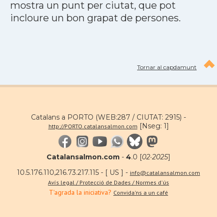
mostra un punt per ciutat, que pot
incloure un bon grapat de persones.
Tornar al capdamunt
Catalans a PORTO (WEB:287 / CIUTAT: 2915) -
[Nseg: 1]
http://PORTO.catalansalmon.com
Catalansalmon.com
-
4
.0 [
02·2025
]
10.5.176.110,216.73.217.115 - [ US ] -
info@catalansalmon.com
Avís legal / Protecció de Dades / Normes d'ús
T'agrada la iniciativa?
Convida'ns a un café