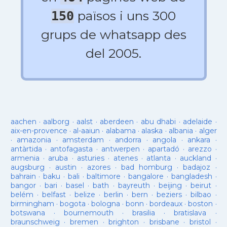
països i uns 300
150
grups de whatsapp des
del 2005.
aachen
·
aalborg
·
aalst
·
aberdeen
·
abu dhabi
·
adelaide
·
aix-en-provence
·
al-aaiun
·
alabama
·
alaska
·
albania
·
alger
·
amazonia
·
amsterdam
·
andorra
·
angola
·
ankara
·
antàrtida
·
antofagasta
·
antwerpen
·
apartadó
·
arezzo
·
armenia
·
aruba
·
asturies
·
atenes
·
atlanta
·
auckland
·
augsburg
·
austin
·
azores
·
bad homburg
·
badajoz
·
bahrain
·
baku
·
bali
·
baltimore
·
bangalore
·
bangladesh
·
bangor
·
bari
·
basel
·
bath
·
bayreuth
·
beijing
·
beirut
·
belém
·
belfast
·
belize
·
berlin
·
bern
·
beziers
·
bilbao
·
birmingham
·
bogota
·
bologna
·
bonn
·
bordeaux
·
boston
·
botswana
·
bournemouth
·
brasilia
·
bratislava
·
braunschweig
·
bremen
·
brighton
·
brisbane
·
bristol
·