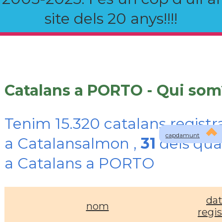
site dels 20 anys!!!!
Catalans a PORTO - Qui som
Tenim 15.320 catalans registr
capdamunt
a Catalansalmon ,
31
dels qua
a Catalans a PORTO
da
nom
regis