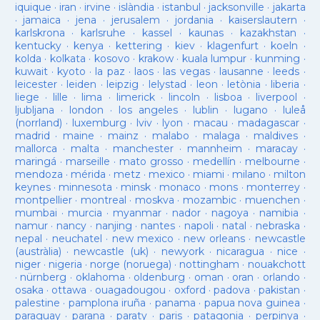
iquique
·
iran
·
irvine
·
islàndia
·
istanbul
·
jacksonville
·
jakarta
·
jamaica
·
jena
·
jerusalem
·
jordania
·
kaiserslautern
·
karlskrona
·
karlsruhe
·
kassel
·
kaunas
·
kazakhstan
·
kentucky
·
kenya
·
kettering
·
kiev
·
klagenfurt
·
koeln
·
kolda
·
kolkata
·
kosovo
·
krakow
·
kuala lumpur
·
kunming
·
kuwait
·
kyoto
·
la paz
·
laos
·
las vegas
·
lausanne
·
leeds
·
leicester
·
leiden
·
leipzig
·
lelystad
·
leon
·
letònia
·
liberia
·
liege
·
lille
·
lima
·
limerick
·
lincoln
·
lisboa
·
liverpool
·
ljubljana
·
london
·
los angeles
·
lublin
·
lugano
·
luleå
(norrland)
·
luxemburg
·
lviv
·
lyon
·
macau
·
madagascar
·
madrid
·
maine
·
mainz
·
malabo
·
malaga
·
maldives
·
mallorca
·
malta
·
manchester
·
mannheim
·
maracay
·
maringá
·
marseille
·
mato grosso
·
medellín
·
melbourne
·
mendoza
·
mérida
·
metz
·
mexico
·
miami
·
milano
·
milton
keynes
·
minnesota
·
minsk
·
monaco
·
mons
·
monterrey
·
montpellier
·
montreal
·
moskva
·
mozambic
·
muenchen
·
mumbai
·
murcia
·
myanmar
·
nador
·
nagoya
·
namibia
·
namur
·
nancy
·
nanjing
·
nantes
·
napoli
·
natal
·
nebraska
·
nepal
·
neuchatel
·
new mexico
·
new orleans
·
newcastle
(austràlia)
·
newcastle (uk)
·
newyork
·
nicaragua
·
nice
·
niger
·
nigeria
·
norge (noruega)
·
nottingham
·
nouakchott
·
nürnberg
·
oklahoma
·
oldenburg
·
oman
·
oran
·
orlando
·
osaka
·
ottawa
·
ouagadougou
·
oxford
·
padova
·
pakistan
·
palestine
·
pamplona iruña
·
panama
·
papua nova guinea
·
paraguay
·
parana
·
paraty
·
paris
·
patagonia
·
perpinya
·