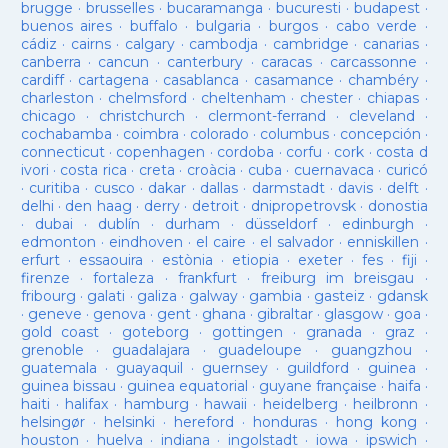
brugge
·
brusselles
·
bucaramanga
·
bucuresti
·
budapest
·
buenos aires
·
buffalo
·
bulgaria
·
burgos
·
cabo verde
·
cádiz
·
cairns
·
calgary
·
cambodja
·
cambridge
·
canarias
·
canberra
·
cancun
·
canterbury
·
caracas
·
carcassonne
·
cardiff
·
cartagena
·
casablanca
·
casamance
·
chambéry
·
charleston
·
chelmsford
·
cheltenham
·
chester
·
chiapas
·
chicago
·
christchurch
·
clermont-ferrand
·
cleveland
·
cochabamba
·
coimbra
·
colorado
·
columbus
·
concepción
·
connecticut
·
copenhagen
·
cordoba
·
corfu
·
cork
·
costa d
ivori
·
costa rica
·
creta
·
croàcia
·
cuba
·
cuernavaca
·
curicó
·
curitiba
·
cusco
·
dakar
·
dallas
·
darmstadt
·
davis
·
delft
·
delhi
·
den haag
·
derry
·
detroit
·
dnipropetrovsk
·
donostia
·
dubai
·
dublín
·
durham
·
düsseldorf
·
edinburgh
·
edmonton
·
eindhoven
·
el caire
·
el salvador
·
enniskillen
·
erfurt
·
essaouira
·
estònia
·
etiopia
·
exeter
·
fes
·
fiji
·
firenze
·
fortaleza
·
frankfurt
·
freiburg im breisgau
·
fribourg
·
galati
·
galiza
·
galway
·
gambia
·
gasteiz
·
gdansk
·
geneve
·
genova
·
gent
·
ghana
·
gibraltar
·
glasgow
·
goa
·
gold coast
·
goteborg
·
gottingen
·
granada
·
graz
·
grenoble
·
guadalajara
·
guadeloupe
·
guangzhou
·
guatemala
·
guayaquil
·
guernsey
·
guildford
·
guinea
·
guinea bissau
·
guinea equatorial
·
guyane française
·
haifa
·
haiti
·
halifax
·
hamburg
·
hawaii
·
heidelberg
·
heilbronn
·
helsingør
·
helsinki
·
hereford
·
honduras
·
hong kong
·
houston
·
huelva
·
indiana
·
ingolstadt
·
iowa
·
ipswich
·