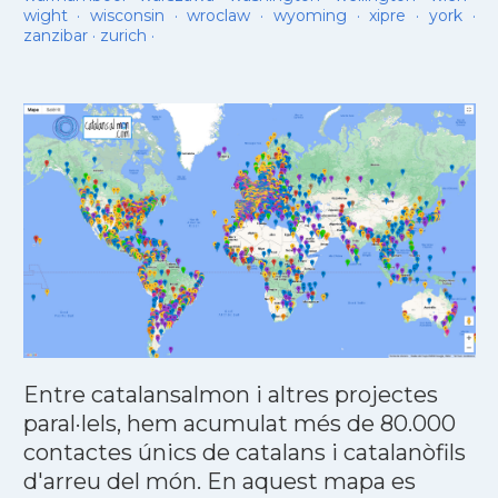
wight
·
wisconsin
·
wroclaw
·
wyoming
·
xipre
·
york
·
zanzibar
·
zurich
·
Entre catalansalmon i altres projectes
paral·lels, hem acumulat més de 80.000
contactes únics de catalans i catalanòfils
d'arreu del món. En aquest mapa es