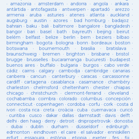
·
amazonia
·
amsterdam
·
andorra
·
angola
·
ankara
·
antàrtida
·
antofagasta
·
antwerpen
·
apartadó
·
arezzo
·
armenia
·
aruba
·
asturies
·
atenes
·
atlanta
·
auckland
·
augsburg
·
austin
·
azores
·
bad homburg
·
badajoz
·
bahrain
·
baku
·
bali
·
baltimore
·
bangalore
·
bangladesh
·
bangor
·
bari
·
basel
·
bath
·
bayreuth
·
beijing
·
beirut
·
belém
·
belfast
·
belize
·
berlin
·
bern
·
beziers
·
bilbao
·
birmingham
·
bogota
·
bologna
·
bonn
·
bordeaux
·
boston
·
botswana
·
bournemouth
·
brasilia
·
bratislava
·
braunschweig
·
bremen
·
brighton
·
brisbane
·
bristol
·
brugge
·
brusselles
·
bucaramanga
·
bucuresti
·
budapest
·
buenos aires
·
buffalo
·
bulgaria
·
burgos
·
cabo verde
·
cádiz
·
cairns
·
calgary
·
cambodja
·
cambridge
·
canarias
·
canberra
·
cancun
·
canterbury
·
caracas
·
carcassonne
·
cardiff
·
cartagena
·
casablanca
·
casamance
·
chambéry
·
charleston
·
chelmsford
·
cheltenham
·
chester
·
chiapas
·
chicago
·
christchurch
·
clermont-ferrand
·
cleveland
·
cochabamba
·
coimbra
·
colorado
·
columbus
·
concepción
·
connecticut
·
copenhagen
·
cordoba
·
corfu
·
cork
·
costa d
ivori
·
costa rica
·
creta
·
croàcia
·
cuba
·
cuernavaca
·
curicó
·
curitiba
·
cusco
·
dakar
·
dallas
·
darmstadt
·
davis
·
delft
·
delhi
·
den haag
·
derry
·
detroit
·
dnipropetrovsk
·
donostia
·
dubai
·
dublín
·
durham
·
düsseldorf
·
edinburgh
·
edmonton
·
eindhoven
·
el caire
·
el salvador
·
enniskillen
·
erfurt
·
essaouira
·
estònia
·
etiopia
·
exeter
·
fes
·
fiji
·