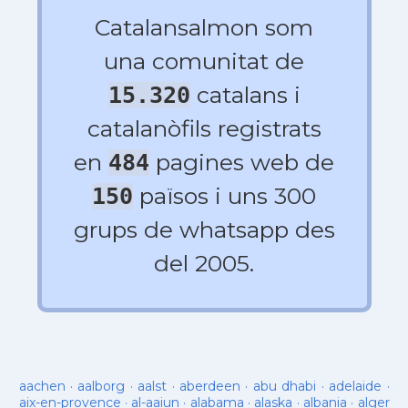
Catalansalmon som
una comunitat de
catalans i
15.320
catalanòfils registrats
en
pagines web de
484
països i uns 300
150
grups de whatsapp des
del 2005.
aachen
·
aalborg
·
aalst
·
aberdeen
·
abu dhabi
·
adelaide
·
aix-en-provence
·
al-aaiun
·
alabama
·
alaska
·
albania
·
alger