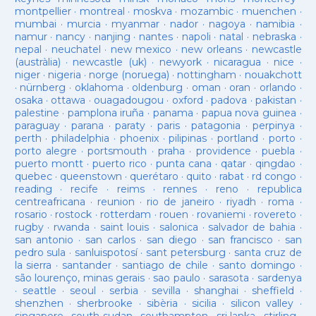
montpellier
·
montreal
·
moskva
·
mozambic
·
muenchen
·
mumbai
·
murcia
·
myanmar
·
nador
·
nagoya
·
namibia
·
namur
·
nancy
·
nanjing
·
nantes
·
napoli
·
natal
·
nebraska
·
nepal
·
neuchatel
·
new mexico
·
new orleans
·
newcastle
(austràlia)
·
newcastle (uk)
·
newyork
·
nicaragua
·
nice
·
niger
·
nigeria
·
norge (noruega)
·
nottingham
·
nouakchott
·
nürnberg
·
oklahoma
·
oldenburg
·
oman
·
oran
·
orlando
·
osaka
·
ottawa
·
ouagadougou
·
oxford
·
padova
·
pakistan
·
palestine
·
pamplona iruña
·
panama
·
papua nova guinea
·
paraguay
·
parana
·
paraty
·
paris
·
patagonia
·
perpinya
·
perth
·
philadelphia
·
phoenix
·
pilipinas
·
portland
·
porto
·
porto alegre
·
portsmouth
·
praha
·
providence
·
puebla
·
puerto montt
·
puerto rico
·
punta cana
·
qatar
·
qingdao
·
quebec
·
queenstown
·
querétaro
·
quito
·
rabat
·
rd congo
·
reading
·
recife
·
reims
·
rennes
·
reno
·
republica
centreafricana
·
reunion
·
rio de janeiro
·
riyadh
·
roma
·
rosario
·
rostock
·
rotterdam
·
rouen
·
rovaniemi
·
rovereto
·
rugby
·
rwanda
·
saint louis
·
salonica
·
salvador de bahia
·
san antonio
·
san carlos
·
san diego
·
san francisco
·
san
pedro sula
·
sanluispotosí
·
sant petersburg
·
santa cruz de
la sierra
·
santander
·
santiago de chile
·
santo domingo
·
são lourenço, minas gerais
·
sao paulo
·
sarasota
·
sardenya
·
seattle
·
seoul
·
serbia
·
sevilla
·
shanghai
·
sheffield
·
shenzhen
·
sherbrooke
·
sibèria
·
sicilia
·
silicon valley
·