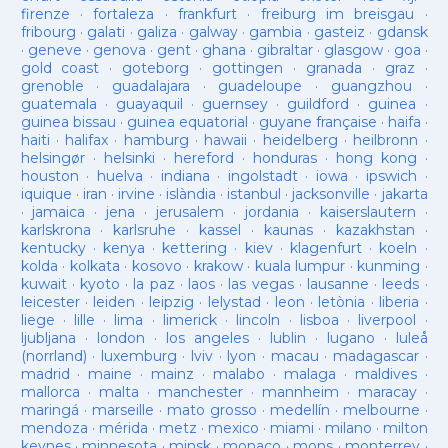
firenze
·
fortaleza
·
frankfurt
·
freiburg im breisgau
·
fribourg
·
galati
·
galiza
·
galway
·
gambia
·
gasteiz
·
gdansk
·
geneve
·
genova
·
gent
·
ghana
·
gibraltar
·
glasgow
·
goa
·
gold coast
·
goteborg
·
gottingen
·
granada
·
graz
·
grenoble
·
guadalajara
·
guadeloupe
·
guangzhou
·
guatemala
·
guayaquil
·
guernsey
·
guildford
·
guinea
·
guinea bissau
·
guinea equatorial
·
guyane française
·
haifa
·
haiti
·
halifax
·
hamburg
·
hawaii
·
heidelberg
·
heilbronn
·
helsingør
·
helsinki
·
hereford
·
honduras
·
hong kong
·
houston
·
huelva
·
indiana
·
ingolstadt
·
iowa
·
ipswich
·
iquique
·
iran
·
irvine
·
islàndia
·
istanbul
·
jacksonville
·
jakarta
·
jamaica
·
jena
·
jerusalem
·
jordania
·
kaiserslautern
·
karlskrona
·
karlsruhe
·
kassel
·
kaunas
·
kazakhstan
·
kentucky
·
kenya
·
kettering
·
kiev
·
klagenfurt
·
koeln
·
kolda
·
kolkata
·
kosovo
·
krakow
·
kuala lumpur
·
kunming
·
kuwait
·
kyoto
·
la paz
·
laos
·
las vegas
·
lausanne
·
leeds
·
leicester
·
leiden
·
leipzig
·
lelystad
·
leon
·
letònia
·
liberia
·
liege
·
lille
·
lima
·
limerick
·
lincoln
·
lisboa
·
liverpool
·
ljubljana
·
london
·
los angeles
·
lublin
·
lugano
·
luleå
(norrland)
·
luxemburg
·
lviv
·
lyon
·
macau
·
madagascar
·
madrid
·
maine
·
mainz
·
malabo
·
malaga
·
maldives
·
mallorca
·
malta
·
manchester
·
mannheim
·
maracay
·
maringá
·
marseille
·
mato grosso
·
medellín
·
melbourne
·
mendoza
·
mérida
·
metz
·
mexico
·
miami
·
milano
·
milton
keynes
·
minnesota
·
minsk
·
monaco
·
mons
·
monterrey
·