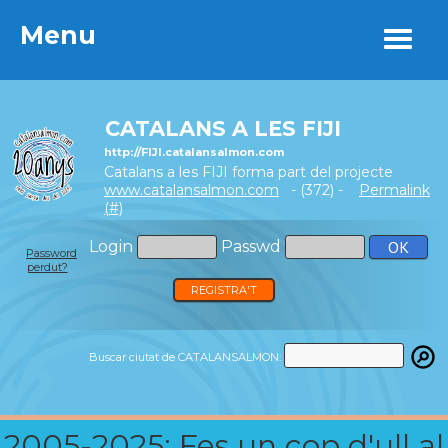
Menu
Menu
CATALANS A LES FIJI
http://FIJI.catalansalmon.com
Catalans a les FIJI forma part del projecte
www.catalansalmon.com
- (372) -
Permalink
(#)
Login
Passwd
Password
perdut?
REGISTRA'T
Buscar ciutat de CATALANSALMON:
2005-2025: Fes un cop d'ull al