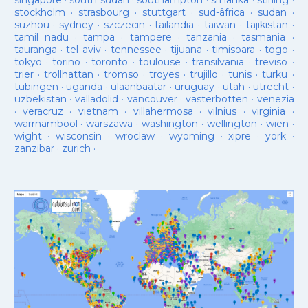
singapore
·
south sudan
·
southampton
·
sri lanka
·
stirling
·
stockholm
·
strasbourg
·
stuttgart
·
sud-âfrica
·
sudan
·
suzhou
·
sydney
·
szczecin
·
tailandia
·
taiwan
·
tajikistan
·
tamil nadu
·
tampa
·
tampere
·
tanzania
·
tasmania
·
tauranga
·
tel aviv
·
tennessee
·
tijuana
·
timisoara
·
togo
·
tokyo
·
torino
·
toronto
·
toulouse
·
transilvania
·
treviso
·
trier
·
trollhattan
·
tromso
·
troyes
·
trujillo
·
tunis
·
turku
·
tübingen
·
uganda
·
ulaanbaatar
·
uruguay
·
utah
·
utrecht
·
uzbekistan
·
valladolid
·
vancouver
·
vasterbotten
·
venezia
·
veracruz
·
vietnam
·
villahermosa
·
vilnius
·
virginia
·
warrnambool
·
warszawa
·
washington
·
wellington
·
wien
·
wight
·
wisconsin
·
wroclaw
·
wyoming
·
xipre
·
york
·
zanzibar
·
zurich
·