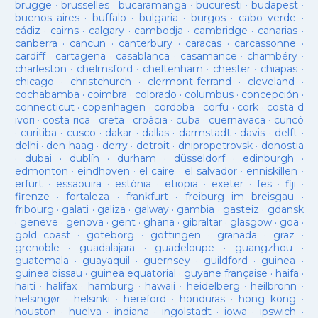
brugge
·
brusselles
·
bucaramanga
·
bucuresti
·
budapest
·
buenos aires
·
buffalo
·
bulgaria
·
burgos
·
cabo verde
·
cádiz
·
cairns
·
calgary
·
cambodja
·
cambridge
·
canarias
·
canberra
·
cancun
·
canterbury
·
caracas
·
carcassonne
·
cardiff
·
cartagena
·
casablanca
·
casamance
·
chambéry
·
charleston
·
chelmsford
·
cheltenham
·
chester
·
chiapas
·
chicago
·
christchurch
·
clermont-ferrand
·
cleveland
·
cochabamba
·
coimbra
·
colorado
·
columbus
·
concepción
·
connecticut
·
copenhagen
·
cordoba
·
corfu
·
cork
·
costa d
ivori
·
costa rica
·
creta
·
croàcia
·
cuba
·
cuernavaca
·
curicó
·
curitiba
·
cusco
·
dakar
·
dallas
·
darmstadt
·
davis
·
delft
·
delhi
·
den haag
·
derry
·
detroit
·
dnipropetrovsk
·
donostia
·
dubai
·
dublín
·
durham
·
düsseldorf
·
edinburgh
·
edmonton
·
eindhoven
·
el caire
·
el salvador
·
enniskillen
·
erfurt
·
essaouira
·
estònia
·
etiopia
·
exeter
·
fes
·
fiji
·
firenze
·
fortaleza
·
frankfurt
·
freiburg im breisgau
·
fribourg
·
galati
·
galiza
·
galway
·
gambia
·
gasteiz
·
gdansk
·
geneve
·
genova
·
gent
·
ghana
·
gibraltar
·
glasgow
·
goa
·
gold coast
·
goteborg
·
gottingen
·
granada
·
graz
·
grenoble
·
guadalajara
·
guadeloupe
·
guangzhou
·
guatemala
·
guayaquil
·
guernsey
·
guildford
·
guinea
·
guinea bissau
·
guinea equatorial
·
guyane française
·
haifa
·
haiti
·
halifax
·
hamburg
·
hawaii
·
heidelberg
·
heilbronn
·
helsingør
·
helsinki
·
hereford
·
honduras
·
hong kong
·
houston
·
huelva
·
indiana
·
ingolstadt
·
iowa
·
ipswich
·