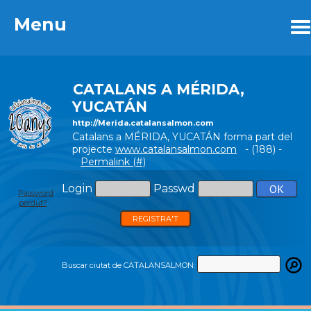
Menu
Menu
CATALANS A MÉRIDA,
YUCATÁN
http://Merida.catalansalmon.com
Catalans a MÉRIDA, YUCATÁN forma part del
projecte
www.catalansalmon.com
- (188) -
Permalink (#)
Login
Passwd
Password
perdut?
REGISTRA'T
Buscar ciutat de CATALANSALMON: