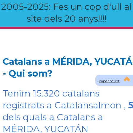
2005-2025: Fes un cop d'ull al
site dels 20 anys!!!!
Catalans a MÉRIDA, YUCAT
- Qui som?
capdamunt
Tenim 15.320 catalans
registrats a Catalansalmon ,
dels quals a Catalans a
MÉRIDA, YUCATÁN