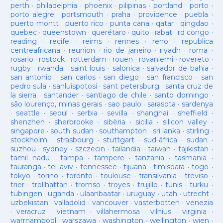
perth
·
philadelphia
·
phoenix
·
pilipinas
·
portland
·
porto
·
porto alegre
·
portsmouth
·
praha
·
providence
·
puebla
·
puerto montt
·
puerto rico
·
punta cana
·
qatar
·
qingdao
·
quebec
·
queenstown
·
querétaro
·
quito
·
rabat
·
rd congo
·
reading
·
recife
·
reims
·
rennes
·
reno
·
republica
centreafricana
·
reunion
·
rio de janeiro
·
riyadh
·
roma
·
rosario
·
rostock
·
rotterdam
·
rouen
·
rovaniemi
·
rovereto
·
rugby
·
rwanda
·
saint louis
·
salonica
·
salvador de bahia
·
san antonio
·
san carlos
·
san diego
·
san francisco
·
san
pedro sula
·
sanluispotosí
·
sant petersburg
·
santa cruz de
la sierra
·
santander
·
santiago de chile
·
santo domingo
·
são lourenço, minas gerais
·
sao paulo
·
sarasota
·
sardenya
·
seattle
·
seoul
·
serbia
·
sevilla
·
shanghai
·
sheffield
·
shenzhen
·
sherbrooke
·
sibèria
·
sicilia
·
silicon valley
·
singapore
·
south sudan
·
southampton
·
sri lanka
·
stirling
·
stockholm
·
strasbourg
·
stuttgart
·
sud-âfrica
·
sudan
·
suzhou
·
sydney
·
szczecin
·
tailandia
·
taiwan
·
tajikistan
·
tamil nadu
·
tampa
·
tampere
·
tanzania
·
tasmania
·
tauranga
·
tel aviv
·
tennessee
·
tijuana
·
timisoara
·
togo
·
tokyo
·
torino
·
toronto
·
toulouse
·
transilvania
·
treviso
·
trier
·
trollhattan
·
tromso
·
troyes
·
trujillo
·
tunis
·
turku
·
tübingen
·
uganda
·
ulaanbaatar
·
uruguay
·
utah
·
utrecht
·
uzbekistan
·
valladolid
·
vancouver
·
vasterbotten
·
venezia
·
veracruz
·
vietnam
·
villahermosa
·
vilnius
·
virginia
·
warrnambool
·
warszawa
·
washington
·
wellington
·
wien
·