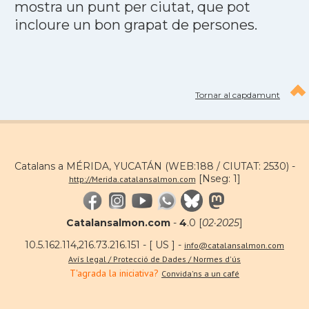
mostra un punt per ciutat, que pot
incloure un bon grapat de persones.
Tornar al capdamunt
Catalans a MÉRIDA, YUCATÁN (WEB:188 / CIUTAT: 2530) -
[Nseg: 1]
http://Merida.catalansalmon.com
Catalansalmon.com
-
4
.0 [
02·2025
]
10.5.162.114,216.73.216.151 - [ US ] -
info@catalansalmon.com
Avís legal / Protecció de Dades / Normes d'ús
T'agrada la iniciativa?
Convida'ns a un café