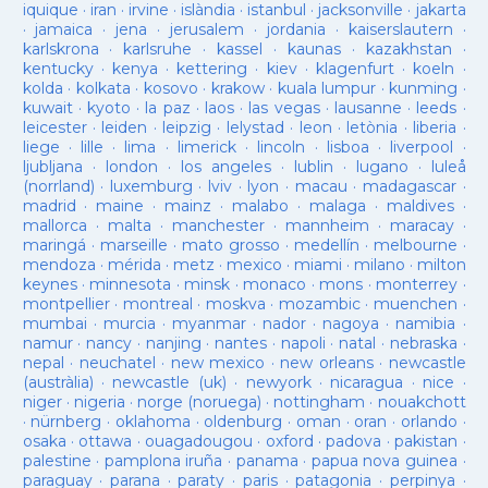
iquique
·
iran
·
irvine
·
islàndia
·
istanbul
·
jacksonville
·
jakarta
·
jamaica
·
jena
·
jerusalem
·
jordania
·
kaiserslautern
·
karlskrona
·
karlsruhe
·
kassel
·
kaunas
·
kazakhstan
·
kentucky
·
kenya
·
kettering
·
kiev
·
klagenfurt
·
koeln
·
kolda
·
kolkata
·
kosovo
·
krakow
·
kuala lumpur
·
kunming
·
kuwait
·
kyoto
·
la paz
·
laos
·
las vegas
·
lausanne
·
leeds
·
leicester
·
leiden
·
leipzig
·
lelystad
·
leon
·
letònia
·
liberia
·
liege
·
lille
·
lima
·
limerick
·
lincoln
·
lisboa
·
liverpool
·
ljubljana
·
london
·
los angeles
·
lublin
·
lugano
·
luleå
(norrland)
·
luxemburg
·
lviv
·
lyon
·
macau
·
madagascar
·
madrid
·
maine
·
mainz
·
malabo
·
malaga
·
maldives
·
mallorca
·
malta
·
manchester
·
mannheim
·
maracay
·
maringá
·
marseille
·
mato grosso
·
medellín
·
melbourne
·
mendoza
·
mérida
·
metz
·
mexico
·
miami
·
milano
·
milton
keynes
·
minnesota
·
minsk
·
monaco
·
mons
·
monterrey
·
montpellier
·
montreal
·
moskva
·
mozambic
·
muenchen
·
mumbai
·
murcia
·
myanmar
·
nador
·
nagoya
·
namibia
·
namur
·
nancy
·
nanjing
·
nantes
·
napoli
·
natal
·
nebraska
·
nepal
·
neuchatel
·
new mexico
·
new orleans
·
newcastle
(austràlia)
·
newcastle (uk)
·
newyork
·
nicaragua
·
nice
·
niger
·
nigeria
·
norge (noruega)
·
nottingham
·
nouakchott
·
nürnberg
·
oklahoma
·
oldenburg
·
oman
·
oran
·
orlando
·
osaka
·
ottawa
·
ouagadougou
·
oxford
·
padova
·
pakistan
·
palestine
·
pamplona iruña
·
panama
·
papua nova guinea
·
paraguay
·
parana
·
paraty
·
paris
·
patagonia
·
perpinya
·