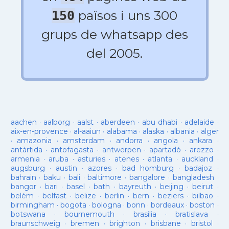
països i uns 300
150
grups de whatsapp des
del 2005.
aachen
·
aalborg
·
aalst
·
aberdeen
·
abu dhabi
·
adelaide
·
aix-en-provence
·
al-aaiun
·
alabama
·
alaska
·
albania
·
alger
·
amazonia
·
amsterdam
·
andorra
·
angola
·
ankara
·
antàrtida
·
antofagasta
·
antwerpen
·
apartadó
·
arezzo
·
armenia
·
aruba
·
asturies
·
atenes
·
atlanta
·
auckland
·
augsburg
·
austin
·
azores
·
bad homburg
·
badajoz
·
bahrain
·
baku
·
bali
·
baltimore
·
bangalore
·
bangladesh
·
bangor
·
bari
·
basel
·
bath
·
bayreuth
·
beijing
·
beirut
·
belém
·
belfast
·
belize
·
berlin
·
bern
·
beziers
·
bilbao
·
birmingham
·
bogota
·
bologna
·
bonn
·
bordeaux
·
boston
·
botswana
·
bournemouth
·
brasilia
·
bratislava
·
braunschweig
·
bremen
·
brighton
·
brisbane
·
bristol
·