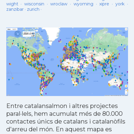
wight
·
wisconsin
·
wroclaw
·
wyoming
·
xipre
·
york
·
zanzibar
·
zurich
·
Entre catalansalmon i altres projectes
paral·lels, hem acumulat més de 80.000
contactes únics de catalans i catalanòfils
d'arreu del món. En aquest mapa es