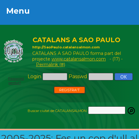
Menu
Menu
CATALANS A SAO PAULO
http://SaoPaulo.catalansalmon.com
CATALANS A SAO PAULO forma part del
projecte
www.catalansalmon.com
- (17) -
Permalink (#)
Login
Passwd
Password
perdut?
REGISTRA'T
Buscar ciutat de CATALANSALMON:
2005-2025: Fes un cop d'ull al