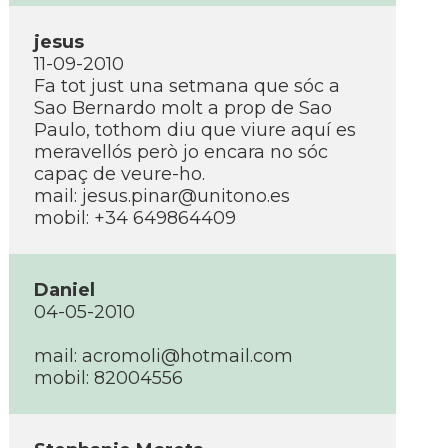
jesus
11-09-2010
Fa tot just una setmana que sóc a
Sao Bernardo molt a prop de Sao
Paulo, tothom diu que viure aquí­ es
meravellós però jo encara no sóc
capaç de veure-ho.
mail: jesus.pinar@unitono.es
mobil: +34 649864409
Daniel
04-05-2010
mail: acromoli@hotmail.com
mobil: 82004556