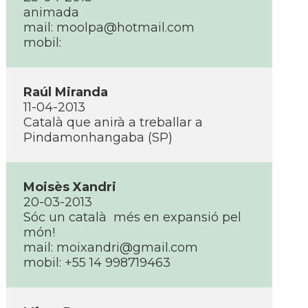
animada
mail: moolpa@hotmail.com
mobil:
Raúl Miranda
11-04-2013
Català que anirà a treballar a
Pindamonhangaba (SP)
Moisès Xandri
20-03-2013
Sóc un català més en expansió pel
món!
mail: moixandri@gmail.com
mobil: +55 14 998719463