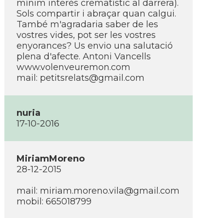
mí­nim interès crematí­stic al darrera).
Sols compartir i abraçar quan calgui.
També m'agradaria saber de les
vostres vides, pot ser les vostres
enyorances? Us envio una salutació
plena d'afecte. Antoni Vancells
www.volenveuremon.com
mail: petitsrelats@gmail.com
nuria
17-10-2016
MiriamMoreno
28-12-2015
mail: miriam.moreno.vila@gmail.com
mobil: 665018799