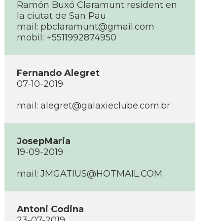
Ramón Buxó Claramunt resident en
la ciutat de San Pau
mail: pbclaramunt@gmail.com
mobil: +5511992874950
Fernando Alegret
07-10-2019
mail: alegret@galaxieclube.com.br
JosepMaria
19-09-2019
mail: JMGATIUS@HOTMAIL.COM
Antoni Codina
23-07-2019