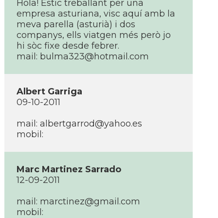
Hola! Estic treballant per una
empresa asturiana, visc aquí­ amb la
meva parella (asturià) i dos
companys, ells viatgen més però jo
hi sòc fixe desde febrer.
mail: bulma323@hotmail.com
Albert Garriga
09-10-2011
mail: albertgarrod@yahoo.es
mobil:
Marc Martinez Sarrado
12-09-2011
mail: marctinez@gmail.com
mobil: