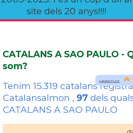
site dels 20 anys!!!!
CATALANS A SAO PAULO - Q
som?
capdamunt
Tenim 15.319 catalans registra
Catalansalmon ,
97
dels quals
CATALANS A SAO PAULO
d