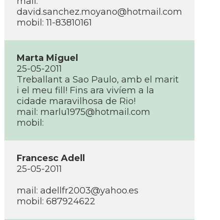
mail:
david.sanchez.moyano@hotmail.com
mobil: 11-83810161
Marta Miguel
25-05-2011
Treballant a Sao Paulo, amb el marit
i el meu fill! Fins ara viví­em a la
cidade maravilhosa de Rio!
mail: marlu1975@hotmail.com
mobil:
Francesc Adell
25-05-2011
mail: adellfr2003@yahoo.es
mobil: 687924622