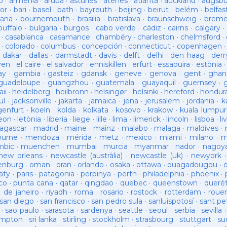
o
·
armenia
·
aruba
·
asturies
·
atenes
·
atlanta
·
auckland
·
augsb
or
·
bari
·
basel
·
bath
·
bayreuth
·
beijing
·
beirut
·
belém
·
belfas
ana
·
bournemouth
·
brasilia
·
bratislava
·
braunschweig
·
brem
buffalo
·
bulgaria
·
burgos
·
cabo verde
·
cádiz
·
cairns
·
calgary
·
·
casablanca
·
casamance
·
chambéry
·
charleston
·
chelmsford
·
·
colorado
·
columbus
·
concepción
·
connecticut
·
copenhagen
·
dakar
·
dallas
·
darmstadt
·
davis
·
delft
·
delhi
·
den haag
·
derr
ven
·
el caire
·
el salvador
·
enniskillen
·
erfurt
·
essaouira
·
estònia
ay
·
gambia
·
gasteiz
·
gdansk
·
geneve
·
genova
·
gent
·
ghan
guadeloupe
·
guangzhou
·
guatemala
·
guayaquil
·
guernsey
·
ii
·
heidelberg
·
heilbronn
·
helsingør
·
helsinki
·
hereford
·
hondur
ul
·
jacksonville
·
jakarta
·
jamaica
·
jena
·
jerusalem
·
jordania
·
k
genfurt
·
koeln
·
kolda
·
kolkata
·
kosovo
·
krakow
·
kuala lumpur
leon
·
letònia
·
liberia
·
liege
·
lille
·
lima
·
limerick
·
lincoln
·
lisboa
·
li
agascar
·
madrid
·
maine
·
mainz
·
malabo
·
malaga
·
maldives
·
ourne
·
mendoza
·
mérida
·
metz
·
mexico
·
miami
·
milano
·
m
bic
·
muenchen
·
mumbai
·
murcia
·
myanmar
·
nador
·
nagoy
new orleans
·
newcastle (austràlia)
·
newcastle (uk)
·
newyork
enburg
·
oman
·
oran
·
orlando
·
osaka
·
ottawa
·
ouagadougou
·
aty
·
paris
·
patagonia
·
perpinya
·
perth
·
philadelphia
·
phoenix
·
co
·
punta cana
·
qatar
·
qingdao
·
quebec
·
queenstown
·
queré
o de janeiro
·
riyadh
·
roma
·
rosario
·
rostock
·
rotterdam
·
roue
san diego
·
san francisco
·
san pedro sula
·
sanluispotosí
·
sant pe
·
sao paulo
·
sarasota
·
sardenya
·
seattle
·
seoul
·
serbia
·
sevilla
ampton
·
sri lanka
·
stirling
·
stockholm
·
strasbourg
·
stuttgart
·
su