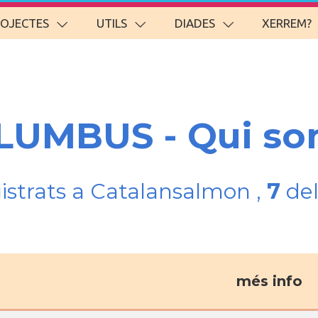
ROJECTES
UTILS
DIADES
XERREM?
OLUMBUS - Qui s
gistrats a Catalansalmon ,
7
del
més info