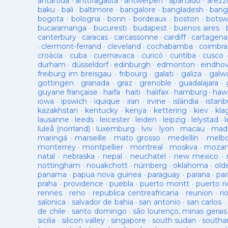
antàrtida
·
antofagasta
·
antwerpen
·
apartadó
·
arezz
baku
·
bali
·
baltimore
·
bangalore
·
bangladesh
·
bang
bogota
·
bologna
·
bonn
·
bordeaux
·
boston
·
botsw
bucaramanga
·
bucuresti
·
budapest
·
buenos aires
·
canterbury
·
caracas
·
carcassonne
·
cardiff
·
cartagena
·
clermont-ferrand
·
cleveland
·
cochabamba
·
coimbra
croàcia
·
cuba
·
cuernavaca
·
curicó
·
curitiba
·
cusco
durham
·
düsseldorf
·
edinburgh
·
edmonton
·
eindho
freiburg im breisgau
·
fribourg
·
galati
·
galiza
·
galw
gottingen
·
granada
·
graz
·
grenoble
·
guadalajara
·
guyane française
·
haifa
·
haiti
·
halifax
·
hamburg
·
hawa
iowa
·
ipswich
·
iquique
·
iran
·
irvine
·
islàndia
·
istanb
kazakhstan
·
kentucky
·
kenya
·
kettering
·
kiev
·
kla
lausanne
·
leeds
·
leicester
·
leiden
·
leipzig
·
lelystad
·
luleå (norrland)
·
luxemburg
·
lviv
·
lyon
·
macau
·
mad
maringá
·
marseille
·
mato grosso
·
medellín
·
melb
monterrey
·
montpellier
·
montreal
·
moskva
·
mozam
natal
·
nebraska
·
nepal
·
neuchatel
·
new mexico
·
nottingham
·
nouakchott
·
nürnberg
·
oklahoma
·
old
panama
·
papua nova guinea
·
paraguay
·
parana
·
par
praha
·
providence
·
puebla
·
puerto montt
·
puerto ri
rennes
·
reno
·
republica centreafricana
·
reunion
·
ri
salonica
·
salvador de bahia
·
san antonio
·
san carlos
·
de chile
·
santo domingo
·
são lourenço, minas gerais
sicilia
·
silicon valley
·
singapore
·
south sudan
·
south