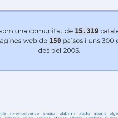
 som una comunitat de
catala
15.319
agines web de
països i uns 300
150
des del 2005.
aide
·
aix-en-provence
·
al-aaiun
·
alabama
·
alaska
·
albania
·
alge