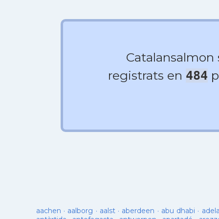
Catalansalmon
registrats en
p
484
aachen
·
aalborg
·
aalst
·
aberdeen
·
abu dhabi
·
adel