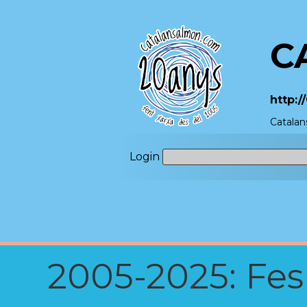
C
http:
Catalan
Login
2005-2025: Fes u