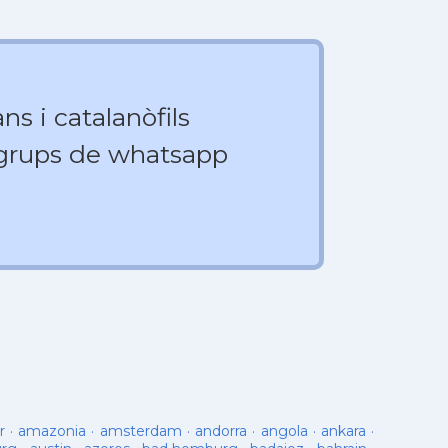
ns i catalanòfils
 grups de whatsapp
r
·
amazonia
·
amsterdam
·
andorra
·
angola
·
ankara
·