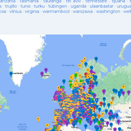
tanzania
·
tasmania
·
tauranga
·
tel aviv
·
tennessee
·
tijuana
·
s
·
trujillo
·
tunis
·
turku
·
tübingen
·
uganda
·
ulaanbaatar
·
urugu
osa
·
vilnius
·
virginia
·
warrnambool
·
warszawa
·
washington
·
wel