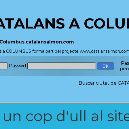
ATALANS A COL
//Columbus.catalansalmon.com
s a COLUMBUS forma part del projecte
www.catalansalmon.co
Pa
Passwd
per
Buscar ciutat de C
n cop d'ull al site