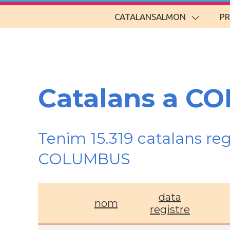
CATALANSALMON
P
Catalans a C
Tenim 15.319 catalans re
COLUMBUS
data
nom
registre