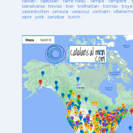
taiwan
·
tajikistan
·
tamil nadu
·
tampa
·
tampere
·
transilvania
·
treviso
·
trier
·
trollhattan
·
tromso
·
troye
vasterbotten
·
venezia
·
veracruz
·
vietnam
·
villaherm
xipre
·
york
·
zanzibar
·
zurich
·