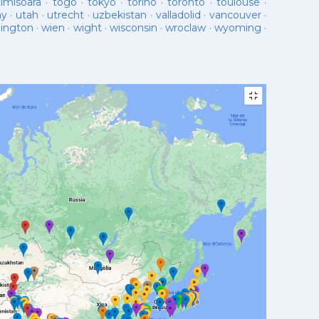
timisoara
·
togo
·
tokyo
·
torino
·
toronto
·
toulouse
·
ay
·
utah
·
utrecht
·
uzbekistan
·
valladolid
·
vancouver
·
lington
·
wien
·
wight
·
wisconsin
·
wroclaw
·
wyoming
·