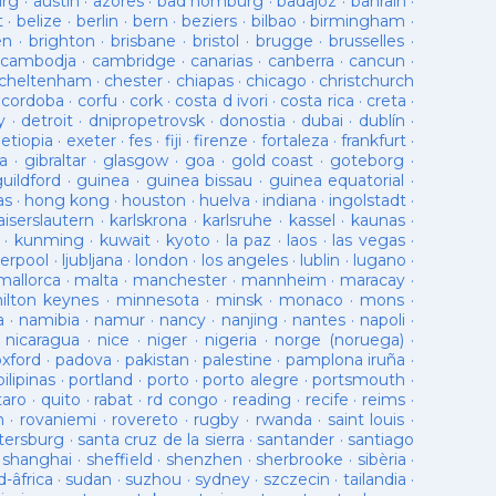
urg
·
austin
·
azores
·
bad homburg
·
badajoz
·
bahrain
·
t
·
belize
·
berlin
·
bern
·
beziers
·
bilbao
·
birmingham
·
en
·
brighton
·
brisbane
·
bristol
·
brugge
·
brusselles
·
cambodja
·
cambridge
·
canarias
·
canberra
·
cancun
·
cheltenham
·
chester
·
chiapas
·
chicago
·
christchurch
·
cordoba
·
corfu
·
cork
·
costa d ivori
·
costa rica
·
creta
·
y
·
detroit
·
dnipropetrovsk
·
donostia
·
dubai
·
dublín
·
·
etiopia
·
exeter
·
fes
·
fiji
·
firenze
·
fortaleza
·
frankfurt
·
a
·
gibraltar
·
glasgow
·
goa
·
gold coast
·
goteborg
·
guildford
·
guinea
·
guinea bissau
·
guinea equatorial
·
as
·
hong kong
·
houston
·
huelva
·
indiana
·
ingolstadt
·
aiserslautern
·
karlskrona
·
karlsruhe
·
kassel
·
kaunas
·
·
kunming
·
kuwait
·
kyoto
·
la paz
·
laos
·
las vegas
·
verpool
·
ljubljana
·
london
·
los angeles
·
lublin
·
lugano
·
mallorca
·
malta
·
manchester
·
mannheim
·
maracay
·
ilton keynes
·
minnesota
·
minsk
·
monaco
·
mons
·
a
·
namibia
·
namur
·
nancy
·
nanjing
·
nantes
·
napoli
·
·
nicaragua
·
nice
·
niger
·
nigeria
·
norge (noruega)
·
oxford
·
padova
·
pakistan
·
palestine
·
pamplona iruña
·
pilipinas
·
portland
·
porto
·
porto alegre
·
portsmouth
·
taro
·
quito
·
rabat
·
rd congo
·
reading
·
recife
·
reims
·
n
·
rovaniemi
·
rovereto
·
rugby
·
rwanda
·
saint louis
·
tersburg
·
santa cruz de la sierra
·
santander
·
santiago
·
shanghai
·
sheffield
·
shenzhen
·
sherbrooke
·
sibèria
·
d-âfrica
·
sudan
·
suzhou
·
sydney
·
szczecin
·
tailandia
·