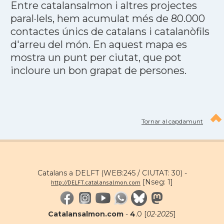
Entre catalansalmon i altres projectes
paral·lels, hem acumulat més de 80.000
contactes únics de catalans i catalanòfils
d'arreu del món. En aquest mapa es
mostra un punt per ciutat, que pot
incloure un bon grapat de persones.
Tornar al capdamunt
Catalans a DELFT (WEB:245 / CIUTAT: 30) -
[Nseg: 1]
http://DELFT.catalansalmon.com
Catalansalmon.com
-
4
.0 [
02·2025
]