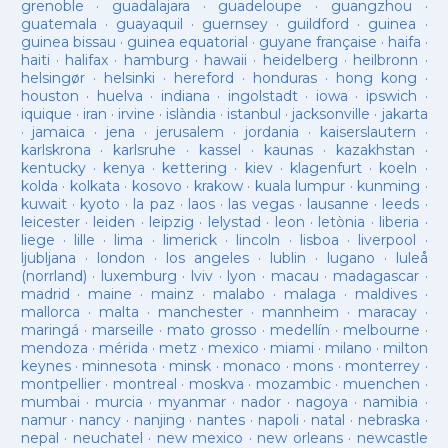
grenoble
·
guadalajara
·
guadeloupe
·
guangzhou
·
guatemala
·
guayaquil
·
guernsey
·
guildford
·
guinea
·
guinea bissau
·
guinea equatorial
·
guyane française
·
haifa
·
haiti
·
halifax
·
hamburg
·
hawaii
·
heidelberg
·
heilbronn
·
helsingør
·
helsinki
·
hereford
·
honduras
·
hong kong
·
houston
·
huelva
·
indiana
·
ingolstadt
·
iowa
·
ipswich
·
iquique
·
iran
·
irvine
·
islàndia
·
istanbul
·
jacksonville
·
jakarta
·
jamaica
·
jena
·
jerusalem
·
jordania
·
kaiserslautern
·
karlskrona
·
karlsruhe
·
kassel
·
kaunas
·
kazakhstan
·
kentucky
·
kenya
·
kettering
·
kiev
·
klagenfurt
·
koeln
·
kolda
·
kolkata
·
kosovo
·
krakow
·
kuala lumpur
·
kunming
·
kuwait
·
kyoto
·
la paz
·
laos
·
las vegas
·
lausanne
·
leeds
·
leicester
·
leiden
·
leipzig
·
lelystad
·
leon
·
letònia
·
liberia
·
liege
·
lille
·
lima
·
limerick
·
lincoln
·
lisboa
·
liverpool
·
ljubljana
·
london
·
los angeles
·
lublin
·
lugano
·
luleå
(norrland)
·
luxemburg
·
lviv
·
lyon
·
macau
·
madagascar
·
madrid
·
maine
·
mainz
·
malabo
·
malaga
·
maldives
·
mallorca
·
malta
·
manchester
·
mannheim
·
maracay
·
maringá
·
marseille
·
mato grosso
·
medellín
·
melbourne
·
mendoza
·
mérida
·
metz
·
mexico
·
miami
·
milano
·
milton
keynes
·
minnesota
·
minsk
·
monaco
·
mons
·
monterrey
·
montpellier
·
montreal
·
moskva
·
mozambic
·
muenchen
·
mumbai
·
murcia
·
myanmar
·
nador
·
nagoya
·
namibia
·
namur
·
nancy
·
nanjing
·
nantes
·
napoli
·
natal
·
nebraska
·
nepal
·
neuchatel
·
new mexico
·
new orleans
·
newcastle