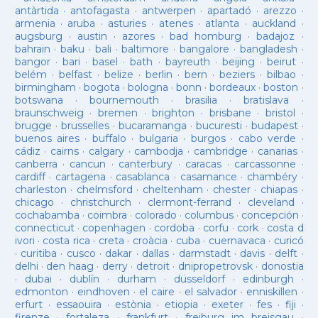
antàrtida
·
antofagasta
·
antwerpen
·
apartadó
·
arezzo
·
armenia
·
aruba
·
asturies
·
atenes
·
atlanta
·
auckland
·
augsburg
·
austin
·
azores
·
bad homburg
·
badajoz
·
bahrain
·
baku
·
bali
·
baltimore
·
bangalore
·
bangladesh
·
bangor
·
bari
·
basel
·
bath
·
bayreuth
·
beijing
·
beirut
·
belém
·
belfast
·
belize
·
berlin
·
bern
·
beziers
·
bilbao
·
birmingham
·
bogota
·
bologna
·
bonn
·
bordeaux
·
boston
·
botswana
·
bournemouth
·
brasilia
·
bratislava
·
braunschweig
·
bremen
·
brighton
·
brisbane
·
bristol
·
brugge
·
brusselles
·
bucaramanga
·
bucuresti
·
budapest
·
buenos aires
·
buffalo
·
bulgaria
·
burgos
·
cabo verde
·
cádiz
·
cairns
·
calgary
·
cambodja
·
cambridge
·
canarias
·
canberra
·
cancun
·
canterbury
·
caracas
·
carcassonne
·
cardiff
·
cartagena
·
casablanca
·
casamance
·
chambéry
·
charleston
·
chelmsford
·
cheltenham
·
chester
·
chiapas
·
chicago
·
christchurch
·
clermont-ferrand
·
cleveland
·
cochabamba
·
coimbra
·
colorado
·
columbus
·
concepción
·
connecticut
·
copenhagen
·
cordoba
·
corfu
·
cork
·
costa d
ivori
·
costa rica
·
creta
·
croàcia
·
cuba
·
cuernavaca
·
curicó
·
curitiba
·
cusco
·
dakar
·
dallas
·
darmstadt
·
davis
·
delft
·
delhi
·
den haag
·
derry
·
detroit
·
dnipropetrovsk
·
donostia
·
dubai
·
dublín
·
durham
·
düsseldorf
·
edinburgh
·
edmonton
·
eindhoven
·
el caire
·
el salvador
·
enniskillen
·
erfurt
·
essaouira
·
estònia
·
etiopia
·
exeter
·
fes
·
fiji
·
firenze
·
fortaleza
·
frankfurt
·
freiburg im breisgau
·