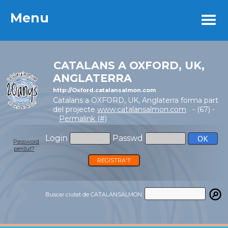
Menu
Menu
CATALANS A OXFORD, UK,
ANGLATERRA
http://Oxford.catalansalmon.com
Catalans a OXFORD, UK, Anglaterra forma part
del projecte
www.catalansalmon.com
- (67) -
Permalink (#)
Login
Passwd
Password
perdut?
REGISTRA'T
Buscar ciutat de CATALANSALMON: