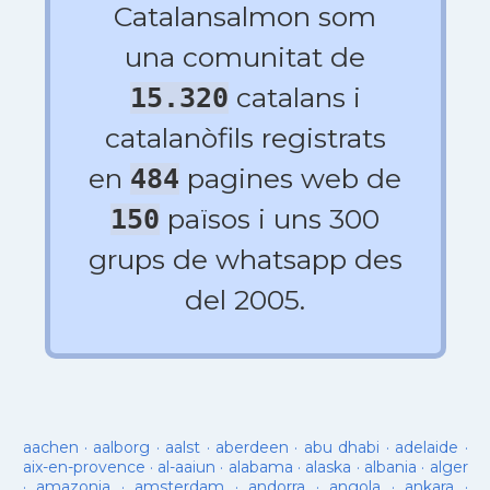
Catalansalmon som
una comunitat de
catalans i
15.320
catalanòfils registrats
en
pagines web de
484
països i uns 300
150
grups de whatsapp des
del 2005.
aachen
·
aalborg
·
aalst
·
aberdeen
·
abu dhabi
·
adelaide
·
aix-en-provence
·
al-aaiun
·
alabama
·
alaska
·
albania
·
alger
·
amazonia
·
amsterdam
·
andorra
·
angola
·
ankara
·