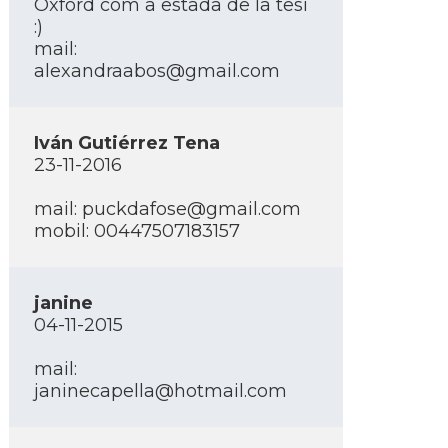
Oxford com a estada de la tesi
:)
mail:
alexandraabos@gmail.com
Iván Gutiérrez Tena
23-11-2016
mail: puckdafose@gmail.com
mobil: 00447507183157
janine
04-11-2015
mail:
janinecapella@hotmail.com