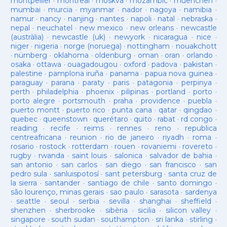
montpellier
·
montreal
·
moskva
·
mozambic
·
muenchen
·
mumbai
·
murcia
·
myanmar
·
nador
·
nagoya
·
namibia
·
namur
·
nancy
·
nanjing
·
nantes
·
napoli
·
natal
·
nebraska
·
nepal
·
neuchatel
·
new mexico
·
new orleans
·
newcastle
(austràlia)
·
newcastle (uk)
·
newyork
·
nicaragua
·
nice
·
niger
·
nigeria
·
norge (noruega)
·
nottingham
·
nouakchott
·
nürnberg
·
oklahoma
·
oldenburg
·
oman
·
oran
·
orlando
·
osaka
·
ottawa
·
ouagadougou
·
oxford
·
padova
·
pakistan
·
palestine
·
pamplona iruña
·
panama
·
papua nova guinea
·
paraguay
·
parana
·
paraty
·
paris
·
patagonia
·
perpinya
·
perth
·
philadelphia
·
phoenix
·
pilipinas
·
portland
·
porto
·
porto alegre
·
portsmouth
·
praha
·
providence
·
puebla
·
puerto montt
·
puerto rico
·
punta cana
·
qatar
·
qingdao
·
quebec
·
queenstown
·
querétaro
·
quito
·
rabat
·
rd congo
·
reading
·
recife
·
reims
·
rennes
·
reno
·
republica
centreafricana
·
reunion
·
rio de janeiro
·
riyadh
·
roma
·
rosario
·
rostock
·
rotterdam
·
rouen
·
rovaniemi
·
rovereto
·
rugby
·
rwanda
·
saint louis
·
salonica
·
salvador de bahia
·
san antonio
·
san carlos
·
san diego
·
san francisco
·
san
pedro sula
·
sanluispotosí
·
sant petersburg
·
santa cruz de
la sierra
·
santander
·
santiago de chile
·
santo domingo
·
são lourenço, minas gerais
·
sao paulo
·
sarasota
·
sardenya
·
seattle
·
seoul
·
serbia
·
sevilla
·
shanghai
·
sheffield
·
shenzhen
·
sherbrooke
·
sibèria
·
sicilia
·
silicon valley
·
singapore
·
south sudan
·
southampton
·
sri lanka
·
stirling
·