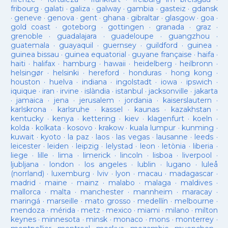
fribourg
·
galati
·
galiza
·
galway
·
gambia
·
gasteiz
·
gdansk
·
geneve
·
genova
·
gent
·
ghana
·
gibraltar
·
glasgow
·
goa
·
gold coast
·
goteborg
·
gottingen
·
granada
·
graz
·
grenoble
·
guadalajara
·
guadeloupe
·
guangzhou
·
guatemala
·
guayaquil
·
guernsey
·
guildford
·
guinea
·
guinea bissau
·
guinea equatorial
·
guyane française
·
haifa
·
haiti
·
halifax
·
hamburg
·
hawaii
·
heidelberg
·
heilbronn
·
helsingør
·
helsinki
·
hereford
·
honduras
·
hong kong
·
houston
·
huelva
·
indiana
·
ingolstadt
·
iowa
·
ipswich
·
iquique
·
iran
·
irvine
·
islàndia
·
istanbul
·
jacksonville
·
jakarta
·
jamaica
·
jena
·
jerusalem
·
jordania
·
kaiserslautern
·
karlskrona
·
karlsruhe
·
kassel
·
kaunas
·
kazakhstan
·
kentucky
·
kenya
·
kettering
·
kiev
·
klagenfurt
·
koeln
·
kolda
·
kolkata
·
kosovo
·
krakow
·
kuala lumpur
·
kunming
·
kuwait
·
kyoto
·
la paz
·
laos
·
las vegas
·
lausanne
·
leeds
·
leicester
·
leiden
·
leipzig
·
lelystad
·
leon
·
letònia
·
liberia
·
liege
·
lille
·
lima
·
limerick
·
lincoln
·
lisboa
·
liverpool
·
ljubljana
·
london
·
los angeles
·
lublin
·
lugano
·
luleå
(norrland)
·
luxemburg
·
lviv
·
lyon
·
macau
·
madagascar
·
madrid
·
maine
·
mainz
·
malabo
·
malaga
·
maldives
·
mallorca
·
malta
·
manchester
·
mannheim
·
maracay
·
maringá
·
marseille
·
mato grosso
·
medellín
·
melbourne
·
mendoza
·
mérida
·
metz
·
mexico
·
miami
·
milano
·
milton
keynes
·
minnesota
·
minsk
·
monaco
·
mons
·
monterrey
·