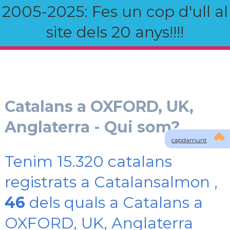
2005-2025: Fes un cop d'ull al
site dels 20 anys!!!!
Catalans a OXFORD, UK,
Anglaterra - Qui som?
capdamunt
Tenim 15.320 catalans
registrats a Catalansalmon ,
46
dels quals a Catalans a
OXFORD, UK, Anglaterra