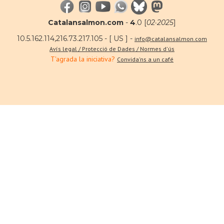
Catalansalmon.com
-
4
.0 [
02·2025
]
10.5.162.114,216.73.217.105 - [ US ] -
info@catalansalmon.com
Avís legal / Protecció de Dades / Normes d'ús
T'agrada la iniciativa?
Convida'ns a un café