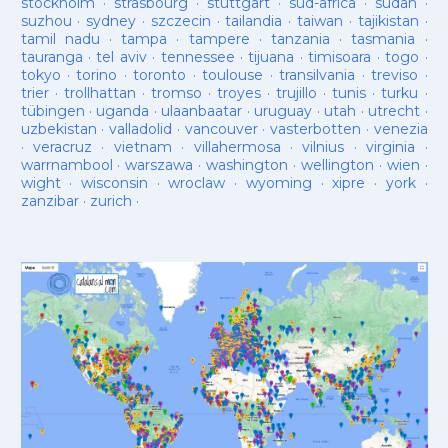
stockholm
·
strasbourg
·
stuttgart
·
sud-âfrica
·
sudan
·
suzhou
·
sydney
·
szczecin
·
tailandia
·
taiwan
·
tajikistan
·
tamil nadu
·
tampa
·
tampere
·
tanzania
·
tasmania
·
tauranga
·
tel aviv
·
tennessee
·
tijuana
·
timisoara
·
togo
·
tokyo
·
torino
·
toronto
·
toulouse
·
transilvania
·
treviso
·
trier
·
trollhattan
·
tromso
·
troyes
·
trujillo
·
tunis
·
turku
·
tübingen
·
uganda
·
ulaanbaatar
·
uruguay
·
utah
·
utrecht
·
uzbekistan
·
valladolid
·
vancouver
·
vasterbotten
·
venezia
·
veracruz
·
vietnam
·
villahermosa
·
vilnius
·
virginia
·
warrnambool
·
warszawa
·
washington
·
wellington
·
wien
·
wight
·
wisconsin
·
wroclaw
·
wyoming
·
xipre
·
york
·
zanzibar
·
zurich
·