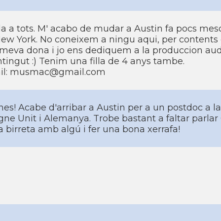
a a tots. M' acabo de mudar a Austin fa pocs meso
ew York. No coneixem a ningu aqui, per contents 
 meva dona i jo ens dediquem a la produccion au
tingut :) Tenim una filla de 4 anys tambe.
il: musmac@gmail.com
es! Acabe d'arribar a Austin per a un postdoc a l
ne Unit i Alemanya. Trobe bastant a faltar parlar
 birreta amb algú i fer una bona xerrafa!