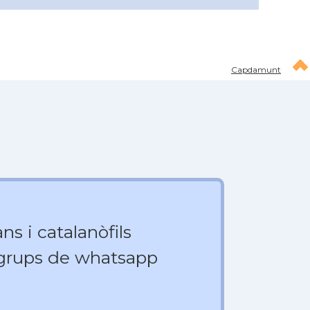
Capdamunt
ns i catalanòfils
 grups de whatsapp