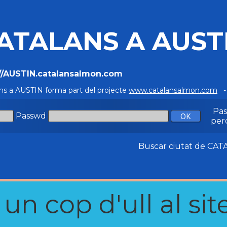
ATALANS A AUST
://AUSTIN.catalansalmon.com
ns a AUSTIN forma part del projecte
www.catalansalmon.com
- 
Pa
Passwd
per
Buscar ciutat de C
n cop d'ull al site