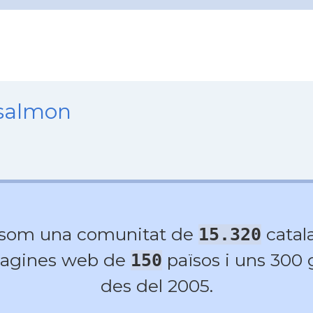
nsalmon
 som una comunitat de
catala
15.320
agines web de
països i uns 300
150
des del 2005.