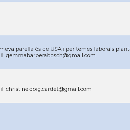
meva parella és de USA i per temes laborals plan
il: gemmabarberabosch@gmail.com
l: christine.doig.cardet@gmail.com