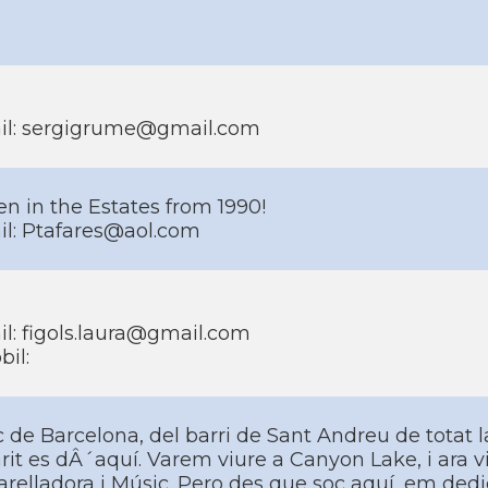
il: sergigrume@gmail.com
n in the Estates from 1990!
il: Ptafares@aol.com
l: figols.laura@gmail.com
il:
 de Barcelona, del barri de Sant Andreu de totat l
it es dÂ´aquí­. Varem viure a Canyon Lake, i ara v
relladora i Músic. Pero des que soc aquí­, em dedi