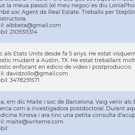
ut la meua passió (el meu negoci es diu LoniaPhot
bé soc Agent de Real Estate. Treballo per StepSt
structora.
il: albbeta@gmail.com
il: 2109311314
c als Etats Units desde fa 5 anys. He estat visquen
stic mudant a Austin, TX. He estat treballant molt
stic enfocant en edicio de video i postproduccio.
il: davidzollo@gmail.com
bil: 3478291571
a, em dic Maite i soc de Barcelona. Vaig venir als 
erca com a investigadora postdoctoral. Durant aqu
icina Xinesa i ara tinc una petita consulta d'acup
il: maite@writeme.com
il: