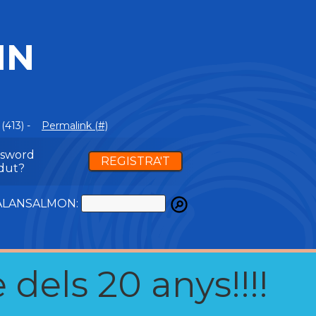
IN
(413) -
Permalink (#)
ssword
REGISTRA'T
dut?
ATALANSALMON:
 dels 20 anys!!!!