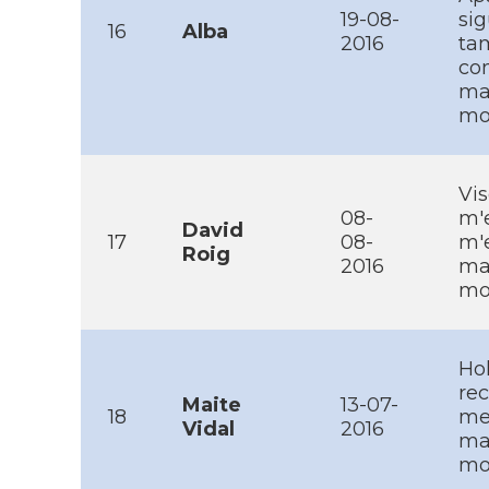
19-08-
sig
16
Alba
2016
tam
con
ma
mob
Vis
08-
m'e
David
17
08-
m'e
Roig
2016
ma
mo
Hol
rec
Maite
13-07-
18
med
Vidal
2016
ma
mob