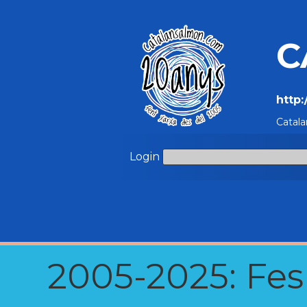
C
http
Catala
Login
2005-2025: Fes u