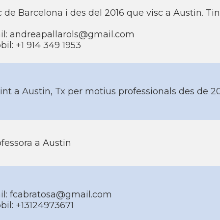
 de Barcelona i des del 2016 que visc a Austin. Tinc 
il: andreapallarols@gmail.com
il: +1 914 349 1953
int a Austin, Tx per motius professionals des de 2
fessora a Austin
il: fcabratosa@gmail.com
bil: +13124973671