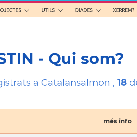
ROJECTES
UTILS
DIADES
XERREM?
STIN - Qui som?
gistrats a Catalansalmon ,
18
de
més info