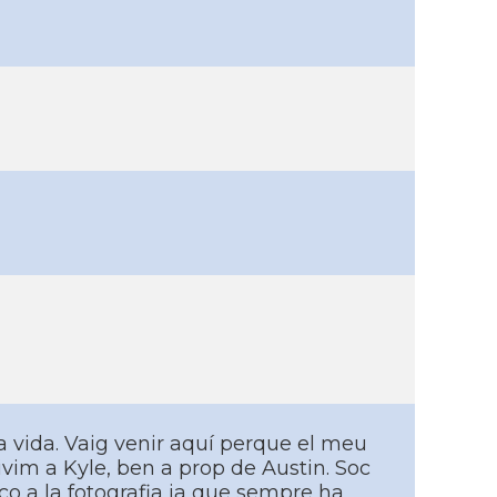
a vida. Vaig venir aquí­ perque el meu
ivim a Kyle, ben a prop de Austin. Soc
co a la fotografia ja que sempre ha