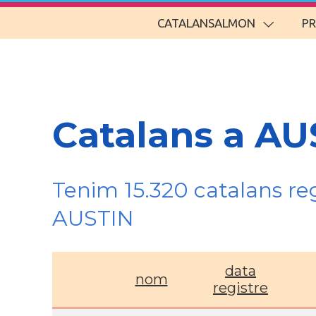
CATALANSALMON
P
Catalans a AU
Tenim 15.320 catalans re
AUSTIN
data
nom
registre