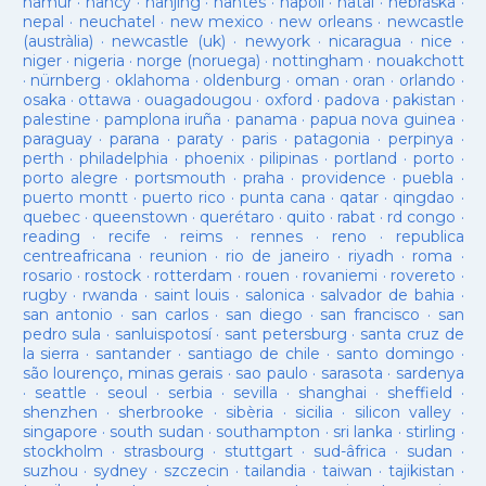
namur
·
nancy
·
nanjing
·
nantes
·
napoli
·
natal
·
nebraska
·
nepal
·
neuchatel
·
new mexico
·
new orleans
·
newcastle
(austràlia)
·
newcastle (uk)
·
newyork
·
nicaragua
·
nice
·
niger
·
nigeria
·
norge (noruega)
·
nottingham
·
nouakchott
·
nürnberg
·
oklahoma
·
oldenburg
·
oman
·
oran
·
orlando
·
osaka
·
ottawa
·
ouagadougou
·
oxford
·
padova
·
pakistan
·
palestine
·
pamplona iruña
·
panama
·
papua nova guinea
·
paraguay
·
parana
·
paraty
·
paris
·
patagonia
·
perpinya
·
perth
·
philadelphia
·
phoenix
·
pilipinas
·
portland
·
porto
·
porto alegre
·
portsmouth
·
praha
·
providence
·
puebla
·
puerto montt
·
puerto rico
·
punta cana
·
qatar
·
qingdao
·
quebec
·
queenstown
·
querétaro
·
quito
·
rabat
·
rd congo
·
reading
·
recife
·
reims
·
rennes
·
reno
·
republica
centreafricana
·
reunion
·
rio de janeiro
·
riyadh
·
roma
·
rosario
·
rostock
·
rotterdam
·
rouen
·
rovaniemi
·
rovereto
·
rugby
·
rwanda
·
saint louis
·
salonica
·
salvador de bahia
·
san antonio
·
san carlos
·
san diego
·
san francisco
·
san
pedro sula
·
sanluispotosí
·
sant petersburg
·
santa cruz de
la sierra
·
santander
·
santiago de chile
·
santo domingo
·
são lourenço, minas gerais
·
sao paulo
·
sarasota
·
sardenya
·
seattle
·
seoul
·
serbia
·
sevilla
·
shanghai
·
sheffield
·
shenzhen
·
sherbrooke
·
sibèria
·
sicilia
·
silicon valley
·
singapore
·
south sudan
·
southampton
·
sri lanka
·
stirling
·
stockholm
·
strasbourg
·
stuttgart
·
sud-âfrica
·
sudan
·
suzhou
·
sydney
·
szczecin
·
tailandia
·
taiwan
·
tajikistan
·