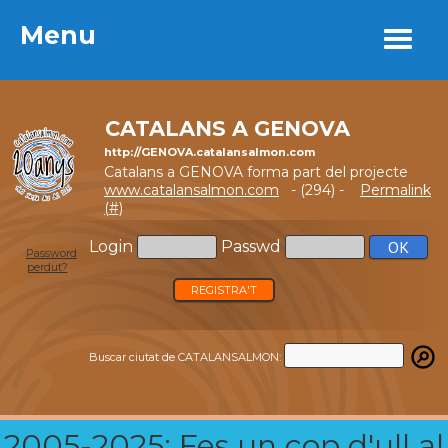
Menu
Menu
CATALANS A GENOVA
http://GENOVA.catalansalmon.com
Catalans a GENOVA forma part del projecte
www.catalansalmon.com
- (294) -
Permalink
(#)
Login
Passwd
Password
perdut?
REGISTRA'T
Buscar ciutat de CATALANSALMON:
2005-2025: Fes un cop d'ull al