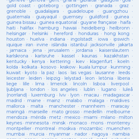
·
geneve
·
genova
·
gent
·
ghana
·
gibraltar
·
glasgow
·
goa
·
gold coast
·
goteborg
·
gottingen
·
granada
·
graz
·
grenoble
·
guadalajara
·
guadeloupe
·
guangzhou
·
guatemala
·
guayaquil
·
guernsey
·
guildford
·
guinea
·
guinea bissau
·
guinea equatorial
·
guyane française
·
haifa
·
haiti
·
halifax
·
hamburg
·
hawaii
·
heidelberg
·
heilbronn
·
helsingør
·
helsinki
·
hereford
·
honduras
·
hong kong
·
houston
·
huelva
·
indiana
·
ingolstadt
·
iowa
·
ipswich
·
iquique
·
iran
·
irvine
·
islàndia
·
istanbul
·
jacksonville
·
jakarta
·
jamaica
·
jena
·
jerusalem
·
jordania
·
kaiserslautern
·
karlskrona
·
karlsruhe
·
kassel
·
kaunas
·
kazakhstan
·
kentucky
·
kenya
·
kettering
·
kiev
·
klagenfurt
·
koeln
·
kolda
·
kolkata
·
kosovo
·
krakow
·
kuala lumpur
·
kunming
·
kuwait
·
kyoto
·
la paz
·
laos
·
las vegas
·
lausanne
·
leeds
·
leicester
·
leiden
·
leipzig
·
lelystad
·
leon
·
letònia
·
liberia
·
liege
·
lille
·
lima
·
limerick
·
lincoln
·
lisboa
·
liverpool
·
ljubljana
·
london
·
los angeles
·
lublin
·
lugano
·
luleå
(norrland)
·
luxemburg
·
lviv
·
lyon
·
macau
·
madagascar
·
madrid
·
maine
·
mainz
·
malabo
·
malaga
·
maldives
·
mallorca
·
malta
·
manchester
·
mannheim
·
maracay
·
maringá
·
marseille
·
mato grosso
·
medellín
·
melbourne
·
mendoza
·
mérida
·
metz
·
mexico
·
miami
·
milano
·
milton
keynes
·
minnesota
·
minsk
·
monaco
·
mons
·
monterrey
·
montpellier
·
montreal
·
moskva
·
mozambic
·
muenchen
·
mumbai
·
murcia
·
myanmar
·
nador
·
nagoya
·
namibia
·