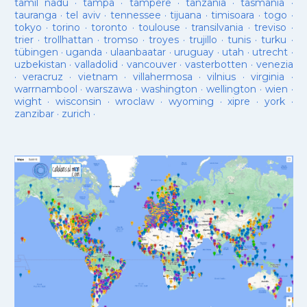
tamil nadu
·
tampa
·
tampere
·
tanzania
·
tasmania
·
tauranga
·
tel aviv
·
tennessee
·
tijuana
·
timisoara
·
togo
·
tokyo
·
torino
·
toronto
·
toulouse
·
transilvania
·
treviso
·
trier
·
trollhattan
·
tromso
·
troyes
·
trujillo
·
tunis
·
turku
·
tübingen
·
uganda
·
ulaanbaatar
·
uruguay
·
utah
·
utrecht
·
uzbekistan
·
valladolid
·
vancouver
·
vasterbotten
·
venezia
·
veracruz
·
vietnam
·
villahermosa
·
vilnius
·
virginia
·
warrnambool
·
warszawa
·
washington
·
wellington
·
wien
·
wight
·
wisconsin
·
wroclaw
·
wyoming
·
xipre
·
york
·
zanzibar
·
zurich
·