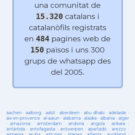
una comunitat de
catalans i
15.320
catalanòfils registrats
en
pagines web de
484
països i uns 300
150
grups de whatsapp des
del 2005.
aachen
·
aalborg
·
aalst
·
aberdeen
·
abu dhabi
·
adelaide
·
aix-en-provence
·
al-aaiun
·
alabama
·
alaska
·
albania
·
alger
·
amazonia
·
amsterdam
·
andorra
·
angola
·
ankara
·
antàrtida
·
antofagasta
·
antwerpen
·
apartadó
·
arezzo
·
armenia
·
aruba
·
asturies
·
atenes
·
atlanta
·
auckland
·