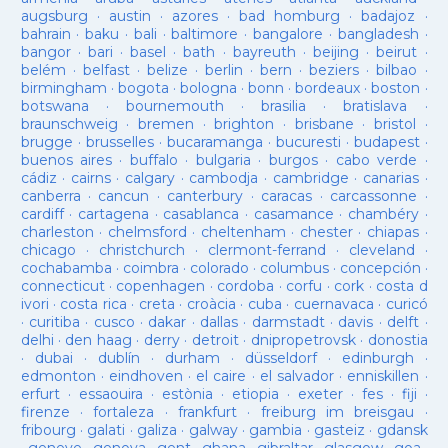
augsburg
·
austin
·
azores
·
bad homburg
·
badajoz
·
bahrain
·
baku
·
bali
·
baltimore
·
bangalore
·
bangladesh
·
bangor
·
bari
·
basel
·
bath
·
bayreuth
·
beijing
·
beirut
·
belém
·
belfast
·
belize
·
berlin
·
bern
·
beziers
·
bilbao
·
birmingham
·
bogota
·
bologna
·
bonn
·
bordeaux
·
boston
·
botswana
·
bournemouth
·
brasilia
·
bratislava
·
braunschweig
·
bremen
·
brighton
·
brisbane
·
bristol
·
brugge
·
brusselles
·
bucaramanga
·
bucuresti
·
budapest
·
buenos aires
·
buffalo
·
bulgaria
·
burgos
·
cabo verde
·
cádiz
·
cairns
·
calgary
·
cambodja
·
cambridge
·
canarias
·
canberra
·
cancun
·
canterbury
·
caracas
·
carcassonne
·
cardiff
·
cartagena
·
casablanca
·
casamance
·
chambéry
·
charleston
·
chelmsford
·
cheltenham
·
chester
·
chiapas
·
chicago
·
christchurch
·
clermont-ferrand
·
cleveland
·
cochabamba
·
coimbra
·
colorado
·
columbus
·
concepción
·
connecticut
·
copenhagen
·
cordoba
·
corfu
·
cork
·
costa d
ivori
·
costa rica
·
creta
·
croàcia
·
cuba
·
cuernavaca
·
curicó
·
curitiba
·
cusco
·
dakar
·
dallas
·
darmstadt
·
davis
·
delft
·
delhi
·
den haag
·
derry
·
detroit
·
dnipropetrovsk
·
donostia
·
dubai
·
dublín
·
durham
·
düsseldorf
·
edinburgh
·
edmonton
·
eindhoven
·
el caire
·
el salvador
·
enniskillen
·
erfurt
·
essaouira
·
estònia
·
etiopia
·
exeter
·
fes
·
fiji
·
firenze
·
fortaleza
·
frankfurt
·
freiburg im breisgau
·
fribourg
·
galati
·
galiza
·
galway
·
gambia
·
gasteiz
·
gdansk