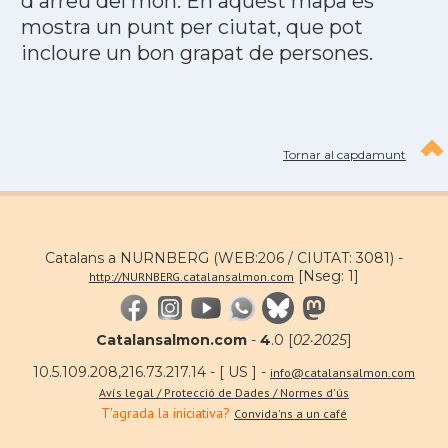
d'arreu del món. En aquest mapa es
mostra un punt per ciutat, que pot
incloure un bon grapat de persones.
Tornar al capdamunt
Catalans a NURNBERG (WEB:206 / CIUTAT: 3081) -
[Nseg: 1]
http://NURNBERG.catalansalmon.com
Catalansalmon.com
-
4
.0 [
02·2025
]
10.5.109.208,216.73.217.14 - [ US ] -
info@catalansalmon.com
Avís legal / Protecció de Dades / Normes d'ús
T'agrada la iniciativa?
Convida'ns a un café