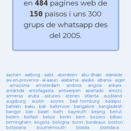
en
pagines web de
484
països i uns 300
150
grups de whatsapp des
del 2005.
aachen
·
aalborg
·
aalst
·
aberdeen
·
abu dhabi
·
adelaide
·
aix-en-provence
·
al-aaiun
·
alabama
·
alaska
·
albania
·
alger
·
amazonia
·
amsterdam
·
andorra
·
angola
·
ankara
·
antàrtida
·
antofagasta
·
antwerpen
·
apartadó
·
arezzo
·
armenia
·
aruba
·
asturies
·
atenes
·
atlanta
·
auckland
·
augsburg
·
austin
·
azores
·
bad homburg
·
badajoz
·
bahrain
·
baku
·
bali
·
baltimore
·
bangalore
·
bangladesh
·
bangor
·
bari
·
basel
·
bath
·
bayreuth
·
beijing
·
beirut
·
belém
·
belfast
·
belize
·
berlin
·
bern
·
beziers
·
bilbao
·
birmingham
·
bogota
·
bologna
·
bonn
·
bordeaux
·
boston
·
botswana
·
bournemouth
·
brasilia
·
bratislava
·