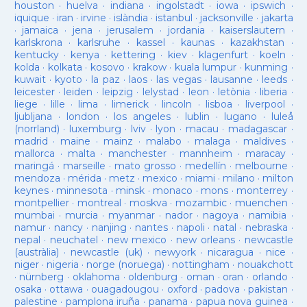
houston
·
huelva
·
indiana
·
ingolstadt
·
iowa
·
ipswich
·
iquique
·
iran
·
irvine
·
islàndia
·
istanbul
·
jacksonville
·
jakarta
·
jamaica
·
jena
·
jerusalem
·
jordania
·
kaiserslautern
·
karlskrona
·
karlsruhe
·
kassel
·
kaunas
·
kazakhstan
·
kentucky
·
kenya
·
kettering
·
kiev
·
klagenfurt
·
koeln
·
kolda
·
kolkata
·
kosovo
·
krakow
·
kuala lumpur
·
kunming
·
kuwait
·
kyoto
·
la paz
·
laos
·
las vegas
·
lausanne
·
leeds
·
leicester
·
leiden
·
leipzig
·
lelystad
·
leon
·
letònia
·
liberia
·
liege
·
lille
·
lima
·
limerick
·
lincoln
·
lisboa
·
liverpool
·
ljubljana
·
london
·
los angeles
·
lublin
·
lugano
·
luleå
(norrland)
·
luxemburg
·
lviv
·
lyon
·
macau
·
madagascar
·
madrid
·
maine
·
mainz
·
malabo
·
malaga
·
maldives
·
mallorca
·
malta
·
manchester
·
mannheim
·
maracay
·
maringá
·
marseille
·
mato grosso
·
medellín
·
melbourne
·
mendoza
·
mérida
·
metz
·
mexico
·
miami
·
milano
·
milton
keynes
·
minnesota
·
minsk
·
monaco
·
mons
·
monterrey
·
montpellier
·
montreal
·
moskva
·
mozambic
·
muenchen
·
mumbai
·
murcia
·
myanmar
·
nador
·
nagoya
·
namibia
·
namur
·
nancy
·
nanjing
·
nantes
·
napoli
·
natal
·
nebraska
·
nepal
·
neuchatel
·
new mexico
·
new orleans
·
newcastle
(austràlia)
·
newcastle (uk)
·
newyork
·
nicaragua
·
nice
·
niger
·
nigeria
·
norge (noruega)
·
nottingham
·
nouakchott
·
nürnberg
·
oklahoma
·
oldenburg
·
oman
·
oran
·
orlando
·
osaka
·
ottawa
·
ouagadougou
·
oxford
·
padova
·
pakistan
·
palestine
·
pamplona iruña
·
panama
·
papua nova guinea
·