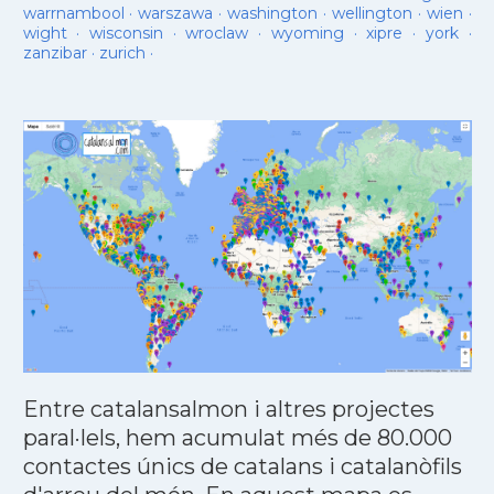
warrnambool
·
warszawa
·
washington
·
wellington
·
wien
·
wight
·
wisconsin
·
wroclaw
·
wyoming
·
xipre
·
york
·
zanzibar
·
zurich
·
Entre catalansalmon i altres projectes
paral·lels, hem acumulat més de 80.000
contactes únics de catalans i catalanòfils