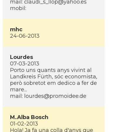
mail: claudi_s_llop@yahoo.es
mobil:
mhc
24-06-2013
Lourdes
07-03-2013
Porto uns quants anys vivint al
Landkreis Fürth, sóc economista,
però sobretot em dedico a fer de
mare...
mail: lourdes@promoidee.de
M.Alba Bosch
01-02-2013
Hola! Ja fa una colla d'anys que