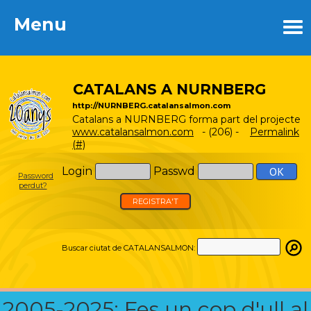
Menu
Menu
CATALANS A NURNBERG
http://NURNBERG.catalansalmon.com
Catalans a NURNBERG forma part del projecte
www.catalansalmon.com
- (206) -
Permalink
(#)
Login
Passwd
Password
perdut?
REGISTRA'T
Buscar ciutat de CATALANSALMON:
2005-2025: Fes un cop d'ull al