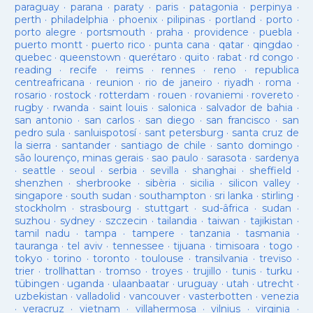
paraguay
·
parana
·
paraty
·
paris
·
patagonia
·
perpinya
·
perth
·
philadelphia
·
phoenix
·
pilipinas
·
portland
·
porto
·
porto alegre
·
portsmouth
·
praha
·
providence
·
puebla
·
puerto montt
·
puerto rico
·
punta cana
·
qatar
·
qingdao
·
quebec
·
queenstown
·
querétaro
·
quito
·
rabat
·
rd congo
·
reading
·
recife
·
reims
·
rennes
·
reno
·
republica
centreafricana
·
reunion
·
rio de janeiro
·
riyadh
·
roma
·
rosario
·
rostock
·
rotterdam
·
rouen
·
rovaniemi
·
rovereto
·
rugby
·
rwanda
·
saint louis
·
salonica
·
salvador de bahia
·
san antonio
·
san carlos
·
san diego
·
san francisco
·
san
pedro sula
·
sanluispotosí
·
sant petersburg
·
santa cruz de
la sierra
·
santander
·
santiago de chile
·
santo domingo
·
são lourenço, minas gerais
·
sao paulo
·
sarasota
·
sardenya
·
seattle
·
seoul
·
serbia
·
sevilla
·
shanghai
·
sheffield
·
shenzhen
·
sherbrooke
·
sibèria
·
sicilia
·
silicon valley
·
singapore
·
south sudan
·
southampton
·
sri lanka
·
stirling
·
stockholm
·
strasbourg
·
stuttgart
·
sud-âfrica
·
sudan
·
suzhou
·
sydney
·
szczecin
·
tailandia
·
taiwan
·
tajikistan
·
tamil nadu
·
tampa
·
tampere
·
tanzania
·
tasmania
·
tauranga
·
tel aviv
·
tennessee
·
tijuana
·
timisoara
·
togo
·
tokyo
·
torino
·
toronto
·
toulouse
·
transilvania
·
treviso
·
trier
·
trollhattan
·
tromso
·
troyes
·
trujillo
·
tunis
·
turku
·
tübingen
·
uganda
·
ulaanbaatar
·
uruguay
·
utah
·
utrecht
·
uzbekistan
·
valladolid
·
vancouver
·
vasterbotten
·
venezia
·
veracruz
·
vietnam
·
villahermosa
·
vilnius
·
virginia
·