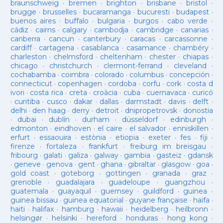
braunschweig
·
bremen
·
brighton
·
brisbane
·
bristol
·
brugge
·
brusselles
·
bucaramanga
·
bucuresti
·
budapest
·
buenos aires
·
buffalo
·
bulgaria
·
burgos
·
cabo verde
·
cádiz
·
cairns
·
calgary
·
cambodja
·
cambridge
·
canarias
·
canberra
·
cancun
·
canterbury
·
caracas
·
carcassonne
·
cardiff
·
cartagena
·
casablanca
·
casamance
·
chambéry
·
charleston
·
chelmsford
·
cheltenham
·
chester
·
chiapas
·
chicago
·
christchurch
·
clermont-ferrand
·
cleveland
·
cochabamba
·
coimbra
·
colorado
·
columbus
·
concepción
·
connecticut
·
copenhagen
·
cordoba
·
corfu
·
cork
·
costa d
ivori
·
costa rica
·
creta
·
croàcia
·
cuba
·
cuernavaca
·
curicó
·
curitiba
·
cusco
·
dakar
·
dallas
·
darmstadt
·
davis
·
delft
·
delhi
·
den haag
·
derry
·
detroit
·
dnipropetrovsk
·
donostia
·
dubai
·
dublín
·
durham
·
düsseldorf
·
edinburgh
·
edmonton
·
eindhoven
·
el caire
·
el salvador
·
enniskillen
·
erfurt
·
essaouira
·
estònia
·
etiopia
·
exeter
·
fes
·
fiji
·
firenze
·
fortaleza
·
frankfurt
·
freiburg im breisgau
·
fribourg
·
galati
·
galiza
·
galway
·
gambia
·
gasteiz
·
gdansk
·
geneve
·
genova
·
gent
·
ghana
·
gibraltar
·
glasgow
·
goa
·
gold coast
·
goteborg
·
gottingen
·
granada
·
graz
·
grenoble
·
guadalajara
·
guadeloupe
·
guangzhou
·
guatemala
·
guayaquil
·
guernsey
·
guildford
·
guinea
·
guinea bissau
·
guinea equatorial
·
guyane française
·
haifa
·
haiti
·
halifax
·
hamburg
·
hawaii
·
heidelberg
·
heilbronn
·
helsingør
·
helsinki
·
hereford
·
honduras
·
hong kong
·