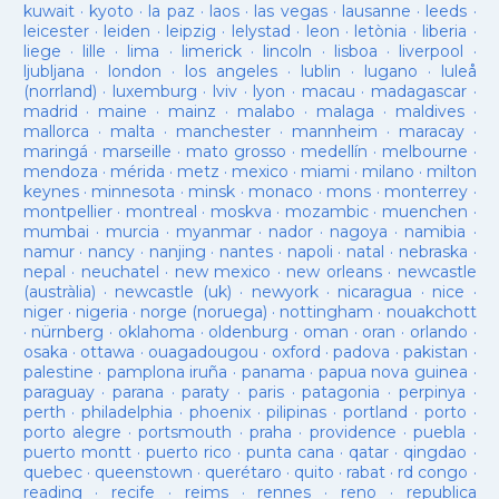
kuwait
·
kyoto
·
la paz
·
laos
·
las vegas
·
lausanne
·
leeds
·
leicester
·
leiden
·
leipzig
·
lelystad
·
leon
·
letònia
·
liberia
·
liege
·
lille
·
lima
·
limerick
·
lincoln
·
lisboa
·
liverpool
·
ljubljana
·
london
·
los angeles
·
lublin
·
lugano
·
luleå
(norrland)
·
luxemburg
·
lviv
·
lyon
·
macau
·
madagascar
·
madrid
·
maine
·
mainz
·
malabo
·
malaga
·
maldives
·
mallorca
·
malta
·
manchester
·
mannheim
·
maracay
·
maringá
·
marseille
·
mato grosso
·
medellín
·
melbourne
·
mendoza
·
mérida
·
metz
·
mexico
·
miami
·
milano
·
milton
keynes
·
minnesota
·
minsk
·
monaco
·
mons
·
monterrey
·
montpellier
·
montreal
·
moskva
·
mozambic
·
muenchen
·
mumbai
·
murcia
·
myanmar
·
nador
·
nagoya
·
namibia
·
namur
·
nancy
·
nanjing
·
nantes
·
napoli
·
natal
·
nebraska
·
nepal
·
neuchatel
·
new mexico
·
new orleans
·
newcastle
(austràlia)
·
newcastle (uk)
·
newyork
·
nicaragua
·
nice
·
niger
·
nigeria
·
norge (noruega)
·
nottingham
·
nouakchott
·
nürnberg
·
oklahoma
·
oldenburg
·
oman
·
oran
·
orlando
·
osaka
·
ottawa
·
ouagadougou
·
oxford
·
padova
·
pakistan
·
palestine
·
pamplona iruña
·
panama
·
papua nova guinea
·
paraguay
·
parana
·
paraty
·
paris
·
patagonia
·
perpinya
·
perth
·
philadelphia
·
phoenix
·
pilipinas
·
portland
·
porto
·
porto alegre
·
portsmouth
·
praha
·
providence
·
puebla
·
puerto montt
·
puerto rico
·
punta cana
·
qatar
·
qingdao
·
quebec
·
queenstown
·
querétaro
·
quito
·
rabat
·
rd congo
·
reading
·
recife
·
reims
·
rennes
·
reno
·
republica