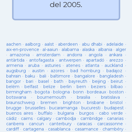
del 2005.
aachen
·
aalborg
·
aalst
·
aberdeen
·
abu dhabi
·
adelaide
·
aix-en-provence
·
al-aaiun
·
alabama
·
alaska
·
albania
·
alger
·
amazonia
·
amsterdam
·
andorra
·
angola
·
ankara
·
antàrtida
·
antofagasta
·
antwerpen
·
apartadó
·
arezzo
·
armenia
·
aruba
·
asturies
·
atenes
·
atlanta
·
auckland
·
augsburg
·
austin
·
azores
·
bad homburg
·
badajoz
·
bahrain
·
baku
·
bali
·
baltimore
·
bangalore
·
bangladesh
·
bangor
·
bari
·
basel
·
bath
·
bayreuth
·
beijing
·
beirut
·
belém
·
belfast
·
belize
·
berlin
·
bern
·
beziers
·
bilbao
·
birmingham
·
bogota
·
bologna
·
bonn
·
bordeaux
·
boston
·
botswana
·
bournemouth
·
brasilia
·
bratislava
·
braunschweig
·
bremen
·
brighton
·
brisbane
·
bristol
·
brugge
·
brusselles
·
bucaramanga
·
bucuresti
·
budapest
·
buenos aires
·
buffalo
·
bulgaria
·
burgos
·
cabo verde
·
cádiz
·
cairns
·
calgary
·
cambodja
·
cambridge
·
canarias
·
canberra
·
cancun
·
canterbury
·
caracas
·
carcassonne
·
cardiff
·
cartagena
·
casablanca
·
casamance
·
chambéry
·