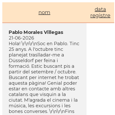
data
nom
registre
Pablo Morales Villegas
21-06-2026
Hola! \r\n\r\nSoc en Pablo. Tinc
25 anys. A l'octubre tinc
planejat traslladar-me a
Düsseldorf per feina i
formació. Estic buscant pis a
partir del setembre / octubre.
Buscant per internet he trobat
aquesta pàgina! Genial poder
estar en contacte amb altres
catalans que visquin a la
ciutat. M'agrada el cinema i la
música, les excursions i les
bones converses. \r\n\r\nFins