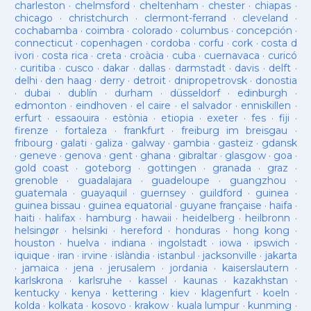
charleston
·
chelmsford
·
cheltenham
·
chester
·
chiapas
·
chicago
·
christchurch
·
clermont-ferrand
·
cleveland
·
cochabamba
·
coimbra
·
colorado
·
columbus
·
concepción
·
connecticut
·
copenhagen
·
cordoba
·
corfu
·
cork
·
costa d
ivori
·
costa rica
·
creta
·
croàcia
·
cuba
·
cuernavaca
·
curicó
·
curitiba
·
cusco
·
dakar
·
dallas
·
darmstadt
·
davis
·
delft
·
delhi
·
den haag
·
derry
·
detroit
·
dnipropetrovsk
·
donostia
·
dubai
·
dublín
·
durham
·
düsseldorf
·
edinburgh
·
edmonton
·
eindhoven
·
el caire
·
el salvador
·
enniskillen
·
erfurt
·
essaouira
·
estònia
·
etiopia
·
exeter
·
fes
·
fiji
·
firenze
·
fortaleza
·
frankfurt
·
freiburg im breisgau
·
fribourg
·
galati
·
galiza
·
galway
·
gambia
·
gasteiz
·
gdansk
·
geneve
·
genova
·
gent
·
ghana
·
gibraltar
·
glasgow
·
goa
·
gold coast
·
goteborg
·
gottingen
·
granada
·
graz
·
grenoble
·
guadalajara
·
guadeloupe
·
guangzhou
·
guatemala
·
guayaquil
·
guernsey
·
guildford
·
guinea
·
guinea bissau
·
guinea equatorial
·
guyane française
·
haifa
·
haiti
·
halifax
·
hamburg
·
hawaii
·
heidelberg
·
heilbronn
·
helsingør
·
helsinki
·
hereford
·
honduras
·
hong kong
·
houston
·
huelva
·
indiana
·
ingolstadt
·
iowa
·
ipswich
·
iquique
·
iran
·
irvine
·
islàndia
·
istanbul
·
jacksonville
·
jakarta
·
jamaica
·
jena
·
jerusalem
·
jordania
·
kaiserslautern
·
karlskrona
·
karlsruhe
·
kassel
·
kaunas
·
kazakhstan
·
kentucky
·
kenya
·
kettering
·
kiev
·
klagenfurt
·
koeln
·
kolda
·
kolkata
·
kosovo
·
krakow
·
kuala lumpur
·
kunming
·