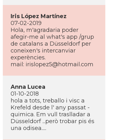
Iris López Martí­nez
07-02-2019
Hola, m'agradaria poder
afegir-me al what's app /grup
de catalans a Düsseldorf per
coneixen's intercanviar
experències.
mail: irislopez5@hotmail.com
Anna Lucea
01-10-2018
hola a tots, treballo i visc a
Krefeld desde l' any passat -
quimica. Em vull traslladar a
Düsseldorf ...però trobar pis és
una odisea.....