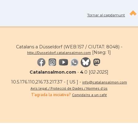
Tornar al capdamunt
Catalans a Düsseldorf (WEB:157 / CIUTAT: 8048) -
[Nseg: 1]
http://Dusseldorf.catalansalmon.com
Catalansalmon.com
-
4
.0 [
02·2025
]
10.5.176.110,216.73.217.37 - [ US ] -
info@catalansalmon.com
Avís legal / Protecció de Dades / Normes d'ús
T'agrada la iniciativa?
Convida'ns a un café