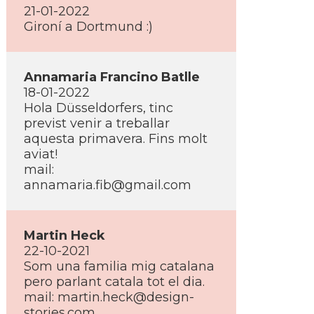
21-01-2022
Gironí­ a Dortmund :)
Annamaria Francino Batlle
18-01-2022
Hola Düsseldorfers, tinc
previst venir a treballar
aquesta primavera. Fins molt
aviat!
mail:
annamaria.fib@gmail.com
Martin Heck
22-10-2021
Som una familia mig catalana
pero parlant catala tot el dia.
mail: martin.heck@design-
stories.com