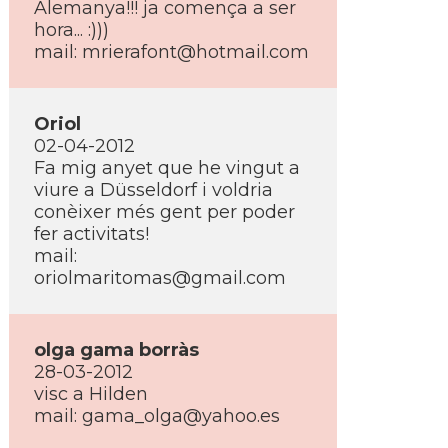
Alemanya!!! ja comença a ser
hora... :)))
mail: mrierafont@hotmail.com
Oriol
02-04-2012
Fa mig anyet que he vingut a
viure a Düsseldorf i voldria
conèixer més gent per poder
fer activitats!
mail:
oriolmaritomas@gmail.com
olga gama borràs
28-03-2012
visc a Hilden
mail: gama_olga@yahoo.es