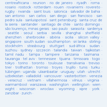
centreafricana
·
reunion
·
rio de janeiro
·
riyadh
·
roma
·
rosario
·
rostock
·
rotterdam
·
rouen
·
rovaniemi
·
rovereto
·
rugby
·
rwanda
·
saint louis
·
salonica
·
salvador de bahia
·
san antonio
·
san carlos
·
san diego
·
san francisco
·
san
pedro sula
·
sanluispotosí
·
sant petersburg
·
santa cruz de
la sierra
·
santander
·
santiago de chile
·
santo domingo
·
são lourenço, minas gerais
·
sao paulo
·
sarasota
·
sardenya
·
seattle
·
seoul
·
serbia
·
sevilla
·
shanghai
·
sheffield
·
shenzhen
·
sherbrooke
·
sibèria
·
sicilia
·
silicon valley
·
singapore
·
south sudan
·
southampton
·
sri lanka
·
stirling
·
stockholm
·
strasbourg
·
stuttgart
·
sud-âfrica
·
sudan
·
suzhou
·
sydney
·
szczecin
·
tailandia
·
taiwan
·
tajikistan
·
tamil nadu
·
tampa
·
tampere
·
tanzania
·
tasmania
·
tauranga
·
tel aviv
·
tennessee
·
tijuana
·
timisoara
·
togo
·
tokyo
·
torino
·
toronto
·
toulouse
·
transilvania
·
treviso
·
trier
·
trollhattan
·
tromso
·
troyes
·
trujillo
·
tunis
·
turku
·
tübingen
·
uganda
·
ulaanbaatar
·
uruguay
·
utah
·
utrecht
·
uzbekistan
·
valladolid
·
vancouver
·
vasterbotten
·
venezia
·
veracruz
·
vietnam
·
villahermosa
·
vilnius
·
virginia
·
warrnambool
·
warszawa
·
washington
·
wellington
·
wien
·
wight
·
wisconsin
·
wroclaw
·
wyoming
·
xipre
·
york
·
zanzibar
·
zurich
·