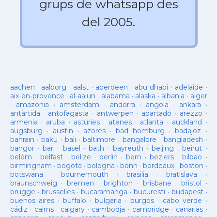
grups de whatsapp des
del 2005.
aachen
·
aalborg
·
aalst
·
aberdeen
·
abu dhabi
·
adelaide
·
aix-en-provence
·
al-aaiun
·
alabama
·
alaska
·
albania
·
alger
·
amazonia
·
amsterdam
·
andorra
·
angola
·
ankara
·
antàrtida
·
antofagasta
·
antwerpen
·
apartadó
·
arezzo
·
armenia
·
aruba
·
asturies
·
atenes
·
atlanta
·
auckland
·
augsburg
·
austin
·
azores
·
bad homburg
·
badajoz
·
bahrain
·
baku
·
bali
·
baltimore
·
bangalore
·
bangladesh
·
bangor
·
bari
·
basel
·
bath
·
bayreuth
·
beijing
·
beirut
·
belém
·
belfast
·
belize
·
berlin
·
bern
·
beziers
·
bilbao
·
birmingham
·
bogota
·
bologna
·
bonn
·
bordeaux
·
boston
·
botswana
·
bournemouth
·
brasilia
·
bratislava
·
braunschweig
·
bremen
·
brighton
·
brisbane
·
bristol
·
brugge
·
brusselles
·
bucaramanga
·
bucuresti
·
budapest
·
buenos aires
·
buffalo
·
bulgaria
·
burgos
·
cabo verde
·
cádiz
·
cairns
·
calgary
·
cambodja
·
cambridge
·
canarias
·