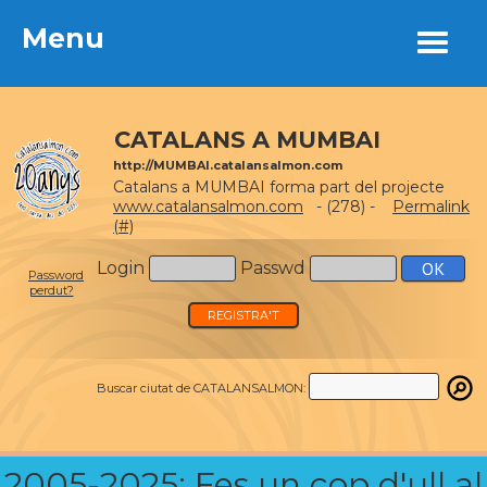
Menu
Menu
CATALANS A MUMBAI
http://MUMBAI.catalansalmon.com
Catalans a MUMBAI forma part del projecte
www.catalansalmon.com
- (278) -
Permalink
(#)
Login
Passwd
Password
perdut?
REGISTRA'T
Buscar ciutat de CATALANSALMON:
2005-2025: Fes un cop d'ull al