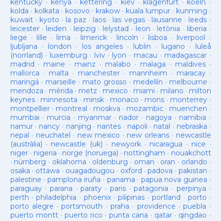
kentucky
·
kenya
·
kettering
·
kiev
·
klagenfurt
·
koeln
·
kolda
·
kolkata
·
kosovo
·
krakow
·
kuala lumpur
·
kunming
·
kuwait
·
kyoto
·
la paz
·
laos
·
las vegas
·
lausanne
·
leeds
·
leicester
·
leiden
·
leipzig
·
lelystad
·
leon
·
letònia
·
liberia
·
liege
·
lille
·
lima
·
limerick
·
lincoln
·
lisboa
·
liverpool
·
ljubljana
·
london
·
los angeles
·
lublin
·
lugano
·
luleå
(norrland)
·
luxemburg
·
lviv
·
lyon
·
macau
·
madagascar
·
madrid
·
maine
·
mainz
·
malabo
·
malaga
·
maldives
·
mallorca
·
malta
·
manchester
·
mannheim
·
maracay
·
maringá
·
marseille
·
mato grosso
·
medellín
·
melbourne
·
mendoza
·
mérida
·
metz
·
mexico
·
miami
·
milano
·
milton
keynes
·
minnesota
·
minsk
·
monaco
·
mons
·
monterrey
·
montpellier
·
montreal
·
moskva
·
mozambic
·
muenchen
·
mumbai
·
murcia
·
myanmar
·
nador
·
nagoya
·
namibia
·
namur
·
nancy
·
nanjing
·
nantes
·
napoli
·
natal
·
nebraska
·
nepal
·
neuchatel
·
new mexico
·
new orleans
·
newcastle
(austràlia)
·
newcastle (uk)
·
newyork
·
nicaragua
·
nice
·
niger
·
nigeria
·
norge (noruega)
·
nottingham
·
nouakchott
·
nürnberg
·
oklahoma
·
oldenburg
·
oman
·
oran
·
orlando
·
osaka
·
ottawa
·
ouagadougou
·
oxford
·
padova
·
pakistan
·
palestine
·
pamplona iruña
·
panama
·
papua nova guinea
·
paraguay
·
parana
·
paraty
·
paris
·
patagonia
·
perpinya
·
perth
·
philadelphia
·
phoenix
·
pilipinas
·
portland
·
porto
·
porto alegre
·
portsmouth
·
praha
·
providence
·
puebla
·
puerto montt
·
puerto rico
·
punta cana
·
qatar
·
qingdao
·