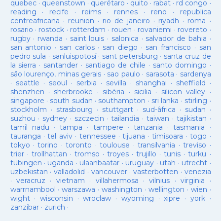
quebec
·
queenstown
·
querétaro
·
quito
·
rabat
·
rd congo
·
reading
·
recife
·
reims
·
rennes
·
reno
·
republica
centreafricana
·
reunion
·
rio de janeiro
·
riyadh
·
roma
·
rosario
·
rostock
·
rotterdam
·
rouen
·
rovaniemi
·
rovereto
·
rugby
·
rwanda
·
saint louis
·
salonica
·
salvador de bahia
·
san antonio
·
san carlos
·
san diego
·
san francisco
·
san
pedro sula
·
sanluispotosí
·
sant petersburg
·
santa cruz de
la sierra
·
santander
·
santiago de chile
·
santo domingo
·
são lourenço, minas gerais
·
sao paulo
·
sarasota
·
sardenya
·
seattle
·
seoul
·
serbia
·
sevilla
·
shanghai
·
sheffield
·
shenzhen
·
sherbrooke
·
sibèria
·
sicilia
·
silicon valley
·
singapore
·
south sudan
·
southampton
·
sri lanka
·
stirling
·
stockholm
·
strasbourg
·
stuttgart
·
sud-âfrica
·
sudan
·
suzhou
·
sydney
·
szczecin
·
tailandia
·
taiwan
·
tajikistan
·
tamil nadu
·
tampa
·
tampere
·
tanzania
·
tasmania
·
tauranga
·
tel aviv
·
tennessee
·
tijuana
·
timisoara
·
togo
·
tokyo
·
torino
·
toronto
·
toulouse
·
transilvania
·
treviso
·
trier
·
trollhattan
·
tromso
·
troyes
·
trujillo
·
tunis
·
turku
·
tübingen
·
uganda
·
ulaanbaatar
·
uruguay
·
utah
·
utrecht
·
uzbekistan
·
valladolid
·
vancouver
·
vasterbotten
·
venezia
·
veracruz
·
vietnam
·
villahermosa
·
vilnius
·
virginia
·
warrnambool
·
warszawa
·
washington
·
wellington
·
wien
·
wight
·
wisconsin
·
wroclaw
·
wyoming
·
xipre
·
york
·
zanzibar
·
zurich
·