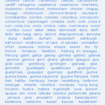
canberra
·
cancun
·
canterbury
·
caracas
·
carcassonne
·
cardiff
·
cartagena
·
casablanca
·
casamance
·
chambéry
·
charleston
·
chelmsford
·
cheltenham
·
chester
·
chiapas
·
chicago
·
christchurch
·
clermont-ferrand
·
cleveland
·
cochabamba
·
coimbra
·
colorado
·
columbus
·
concepción
·
connecticut
·
copenhagen
·
cordoba
·
corfu
·
cork
·
costa d
ivori
·
costa rica
·
creta
·
croàcia
·
cuba
·
cuernavaca
·
curicó
·
curitiba
·
cusco
·
dakar
·
dallas
·
darmstadt
·
davis
·
delft
·
delhi
·
den haag
·
derry
·
detroit
·
dnipropetrovsk
·
donostia
·
dubai
·
dublín
·
durham
·
düsseldorf
·
edinburgh
·
edmonton
·
eindhoven
·
el caire
·
el salvador
·
enniskillen
·
erfurt
·
essaouira
·
estònia
·
etiopia
·
exeter
·
fes
·
fiji
·
firenze
·
fortaleza
·
frankfurt
·
freiburg im breisgau
·
fribourg
·
galati
·
galiza
·
galway
·
gambia
·
gasteiz
·
gdansk
·
geneve
·
genova
·
gent
·
ghana
·
gibraltar
·
glasgow
·
goa
·
gold coast
·
goteborg
·
gottingen
·
granada
·
graz
·
grenoble
·
guadalajara
·
guadeloupe
·
guangzhou
·
guatemala
·
guayaquil
·
guernsey
·
guildford
·
guinea
·
guinea bissau
·
guinea equatorial
·
guyane française
·
haifa
·
haiti
·
halifax
·
hamburg
·
hawaii
·
heidelberg
·
heilbronn
·
helsingør
·
helsinki
·
hereford
·
honduras
·
hong kong
·
houston
·
huelva
·
indiana
·
ingolstadt
·
iowa
·
ipswich
·
iquique
·
iran
·
irvine
·
islàndia
·
istanbul
·
jacksonville
·
jakarta
·
jamaica
·
jena
·
jerusalem
·
jordania
·
kaiserslautern
·
karlskrona
·
karlsruhe
·
kassel
·
kaunas
·
kazakhstan
·