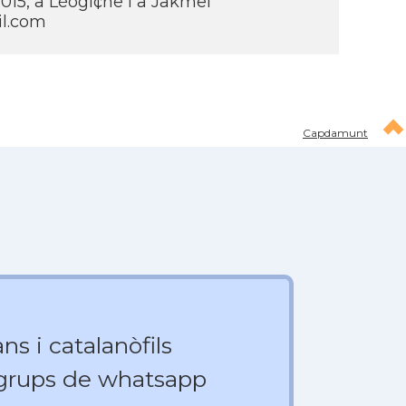
 2015, a Léogí¢ne i a Jakmel
l.com
Capdamunt
ns i catalanòfils
 grups de whatsapp