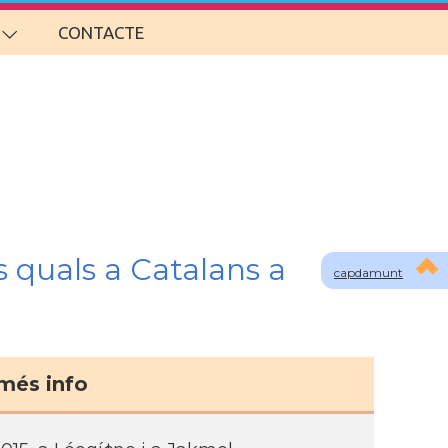
CONTACTE
s quals a Catalans a
capdamunt
més info