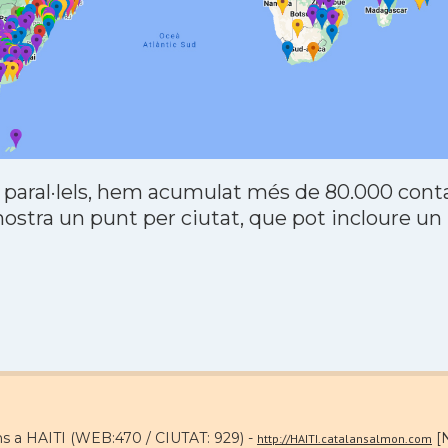
 paral·lels, hem acumulat més de 80.000 contac
stra un punt per ciutat, que pot incloure un
ns a HAITI (WEB:470 / CIUTAT: 929) -
[N
http://HAITI.catalansalmon.com