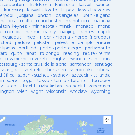
aiserslautern
·
karlskrona
·
karlsruhe
·
kassel
·
kaunas
·
·
kunming
·
kuwait
·
kyoto
·
la paz
·
laos
·
las vegas
·
verpool
·
ljubljana
·
london
·
los angeles
·
lublin
·
lugano
·
mallorca
·
malta
·
manchester
·
mannheim
·
maracay
·
ilton keynes
·
minnesota
·
minsk
·
monaco
·
mons
·
a
·
namibia
·
namur
·
nancy
·
nanjing
·
nantes
·
napoli
·
·
nicaragua
·
nice
·
niger
·
nigeria
·
norge (noruega)
·
oxford
·
padova
·
pakistan
·
palestine
·
pamplona iruña
·
pilipinas
·
portland
·
porto
·
porto alegre
·
portsmouth
·
taro
·
quito
·
rabat
·
rd congo
·
reading
·
recife
·
reims
·
n
·
rovaniemi
·
rovereto
·
rugby
·
rwanda
·
saint louis
·
tersburg
·
santa cruz de la sierra
·
santander
·
santiago
·
shanghai
·
sheffield
·
shenzhen
·
sherbrooke
·
sibèria
·
d-âfrica
·
sudan
·
suzhou
·
sydney
·
szczecin
·
tailandia
·
timisoara
·
togo
·
tokyo
·
torino
·
toronto
·
toulouse
·
ay
·
utah
·
utrecht
·
uzbekistan
·
valladolid
·
vancouver
·
lington
·
wien
·
wight
·
wisconsin
·
wroclaw
·
wyoming
·