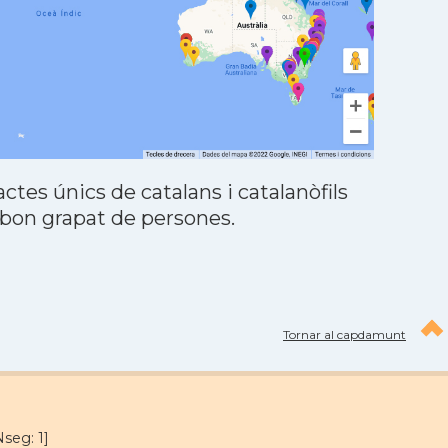
tes únics de catalans i catalanòfils
 bon grapat de persones.
Tornar al capdamunt
seg: 1]