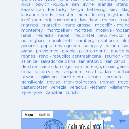
iowa
·
ipswich
·
iquique
·
iran
·
irvine
·
islàndia
·
istanb
kazakhstan
·
kentucky
·
kenya
·
kettering
·
kiev
·
kla
lausanne
·
leeds
·
leicester
·
leiden
·
leipzig
·
lelystad
·
luleå (norrland)
·
luxemburg
·
lviv
·
lyon
·
macau
·
mad
maringá
·
marseille
·
mato grosso
·
medellín
·
melb
monterrey
·
montpellier
·
montreal
·
moskva
·
mozam
natal
·
nebraska
·
nepal
·
neuchatel
·
new mexico
·
nottingham
·
nouakchott
·
nürnberg
·
oklahoma
·
old
panama
·
papua nova guinea
·
paraguay
·
parana
·
par
praha
·
providence
·
puebla
·
puerto montt
·
puerto ri
rennes
·
reno
·
republica centreafricana
·
reunion
·
ri
salonica
·
salvador de bahia
·
san antonio
·
san carlos
·
de chile
·
santo domingo
·
são lourenço, minas gerais
sicilia
·
silicon valley
·
singapore
·
south sudan
·
south
taiwan
·
tajikistan
·
tamil nadu
·
tampa
·
tampere
·
transilvania
·
treviso
·
trier
·
trollhattan
·
tromso
·
troye
vasterbotten
·
venezia
·
veracruz
·
vietnam
·
villaherm
xipre
·
york
·
zanzibar
·
zurich
·