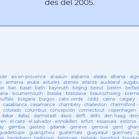
des del 2005.
aide
·
aix-en-provence
·
al-aaiun
·
alabama
·
alaska
·
albania
·
alge
o
·
armenia
·
aruba
·
asturies
·
atenes
·
atlanta
·
auckland
·
augsb
or
·
bari
·
basel
·
bath
·
bayreuth
·
beijing
·
beirut
·
belém
·
belfas
ana
·
bournemouth
·
brasilia
·
bratislava
·
braunschweig
·
brem
buffalo
·
bulgaria
·
burgos
·
cabo verde
·
cádiz
·
cairns
·
calgary
·
·
casablanca
·
casamance
·
chambéry
·
charleston
·
chelmsford
·
·
colorado
·
columbus
·
concepción
·
connecticut
·
copenhagen
·
dakar
·
dallas
·
darmstadt
·
davis
·
delft
·
delhi
·
den haag
·
derr
ven
·
el caire
·
el salvador
·
enniskillen
·
erfurt
·
essaouira
·
estònia
ay
·
gambia
·
gasteiz
·
gdansk
·
geneve
·
genova
·
gent
·
ghan
guadeloupe
·
guangzhou
·
guatemala
·
guayaquil
·
guernsey
·
ii
·
heidelberg
·
heilbronn
·
helsingør
·
helsinki
·
hereford
·
hondur