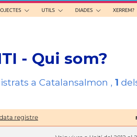
ROJECTES
UTILS
DIADES
XERREM?
ITI - Qui som?
gistrats a Catalansalmon ,
1
del
data registre