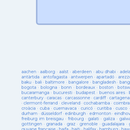
aachen
·
aalborg
·
aalst
·
aberdeen
·
abu dhabi
·
adel
antàrtida
·
antofagasta
·
antwerpen
·
apartadó
·
arezz
baku
·
bali
·
baltimore
·
bangalore
·
bangladesh
·
bang
bogota
·
bologna
·
bonn
·
bordeaux
·
boston
·
botsw
bucaramanga
·
bucuresti
·
budapest
·
buenos aires
·
canterbury
·
caracas
·
carcassonne
·
cardiff
·
cartagena
·
clermont-ferrand
·
cleveland
·
cochabamba
·
coimbra
croàcia
·
cuba
·
cuernavaca
·
curicó
·
curitiba
·
cusco
durham
·
düsseldorf
·
edinburgh
·
edmonton
·
eindho
freiburg im breisgau
·
fribourg
·
galati
·
galiza
·
galw
gottingen
·
granada
·
graz
·
grenoble
·
guadalajara
·
guyane française
·
haifa
·
haiti
·
halifax
·
hamburg
·
hawa