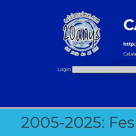
C
http
Catal
Login
2005-2025: Fes u