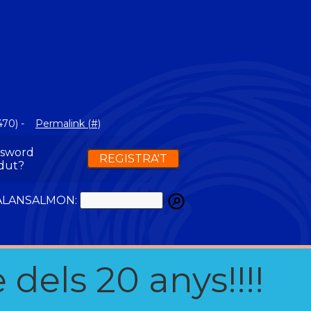
470) -
Permalink (#)
ssword
REGISTRA'T
dut?
ATALANSALMON:
 dels 20 anys!!!!