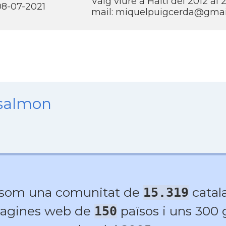
Vaig viure a Haití­ del 2012 al
08-07-2021
mail: miquelpuigcerda@gmai
nsalmon
 som una comunitat de
catala
15.319
agines web de
països i uns 300
150