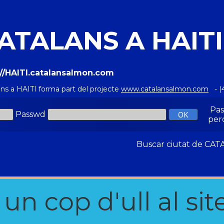
ATALANS A HAITI
://HAITI.catalansalmon.com
ans a HAITI forma part del projecte
www.catalansalmon.com
- (
Pa
Passwd
per
Buscar ciutat de C
n cop d'ull al site