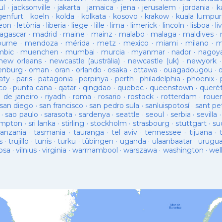
ul
·
jacksonville
·
jakarta
·
jamaica
·
jena
·
jerusalem
·
jordania
·
k
genfurt
·
koeln
·
kolda
·
kolkata
·
kosovo
·
krakow
·
kuala lumpur
leon
·
letònia
·
liberia
·
liege
·
lille
·
lima
·
limerick
·
lincoln
·
lisboa
·
li
agascar
·
madrid
·
maine
·
mainz
·
malabo
·
malaga
·
maldives
·
ourne
·
mendoza
·
mérida
·
metz
·
mexico
·
miami
·
milano
·
m
bic
·
muenchen
·
mumbai
·
murcia
·
myanmar
·
nador
·
nagoy
new orleans
·
newcastle (austràlia)
·
newcastle (uk)
·
newyork
enburg
·
oman
·
oran
·
orlando
·
osaka
·
ottawa
·
ouagadougou
·
aty
·
paris
·
patagonia
·
perpinya
·
perth
·
philadelphia
·
phoenix
·
co
·
punta cana
·
qatar
·
qingdao
·
quebec
·
queenstown
·
queré
o de janeiro
·
riyadh
·
roma
·
rosario
·
rostock
·
rotterdam
·
roue
san diego
·
san francisco
·
san pedro sula
·
sanluispotosí
·
sant pe
·
sao paulo
·
sarasota
·
sardenya
·
seattle
·
seoul
·
serbia
·
sevilla
ampton
·
sri lanka
·
stirling
·
stockholm
·
strasbourg
·
stuttgart
·
su
tanzania
·
tasmania
·
tauranga
·
tel aviv
·
tennessee
·
tijuana
·
s
·
trujillo
·
tunis
·
turku
·
tübingen
·
uganda
·
ulaanbaatar
·
urugu
osa
·
vilnius
·
virginia
·
warrnambool
·
warszawa
·
washington
·
wel