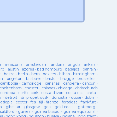
r
·
amazonia
·
amsterdam
·
andorra
·
angola
·
ankara
·
urg
·
austin
·
azores
·
bad homburg
·
badajoz
·
bahrain
·
t
·
belize
·
berlin
·
bern
·
beziers
·
bilbao
·
birmingham
·
en
·
brighton
·
brisbane
·
bristol
·
brugge
·
brusselles
·
cambodja
·
cambridge
·
canarias
·
canberra
·
cancun
·
cheltenham
·
chester
·
chiapas
·
chicago
·
christchurch
·
cordoba
·
corfu
·
cork
·
costa d ivori
·
costa rica
·
creta
·
y
·
detroit
·
dnipropetrovsk
·
donostia
·
dubai
·
dublín
·
·
etiopia
·
exeter
·
fes
·
fiji
·
firenze
·
fortaleza
·
frankfurt
·
a
·
gibraltar
·
glasgow
·
goa
·
gold coast
·
goteborg
·
guildford
·
guinea
·
guinea bissau
·
guinea equatorial
·
as
·
hong kong
·
houston
·
huelva
·
indiana
·
ingolstadt
·