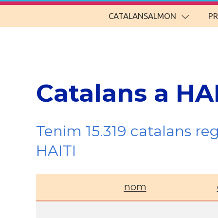
CATALANSALMON
P
Catalans a HA
Tenim 15.319 catalans re
HAITI
nom