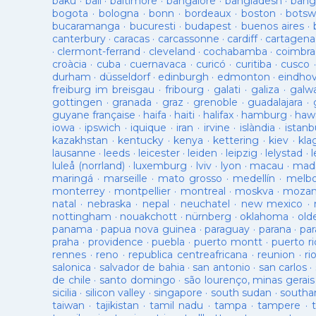
baku
·
bali
·
baltimore
·
bangalore
·
bangladesh
·
bang
bogota
·
bologna
·
bonn
·
bordeaux
·
boston
·
botsw
bucaramanga
·
bucuresti
·
budapest
·
buenos aires
·
canterbury
·
caracas
·
carcassonne
·
cardiff
·
cartagena
·
clermont-ferrand
·
cleveland
·
cochabamba
·
coimbra
croàcia
·
cuba
·
cuernavaca
·
curicó
·
curitiba
·
cusco
durham
·
düsseldorf
·
edinburgh
·
edmonton
·
eindho
freiburg im breisgau
·
fribourg
·
galati
·
galiza
·
galw
gottingen
·
granada
·
graz
·
grenoble
·
guadalajara
·
guyane française
·
haifa
·
haiti
·
halifax
·
hamburg
·
hawa
iowa
·
ipswich
·
iquique
·
iran
·
irvine
·
islàndia
·
istanb
kazakhstan
·
kentucky
·
kenya
·
kettering
·
kiev
·
kla
lausanne
·
leeds
·
leicester
·
leiden
·
leipzig
·
lelystad
·
luleå (norrland)
·
luxemburg
·
lviv
·
lyon
·
macau
·
mad
maringá
·
marseille
·
mato grosso
·
medellín
·
melb
monterrey
·
montpellier
·
montreal
·
moskva
·
mozam
natal
·
nebraska
·
nepal
·
neuchatel
·
new mexico
·
nottingham
·
nouakchott
·
nürnberg
·
oklahoma
·
old
panama
·
papua nova guinea
·
paraguay
·
parana
·
par
praha
·
providence
·
puebla
·
puerto montt
·
puerto ri
rennes
·
reno
·
republica centreafricana
·
reunion
·
ri
salonica
·
salvador de bahia
·
san antonio
·
san carlos
·
de chile
·
santo domingo
·
são lourenço, minas gerais
sicilia
·
silicon valley
·
singapore
·
south sudan
·
south
taiwan
·
tajikistan
·
tamil nadu
·
tampa
·
tampere
·