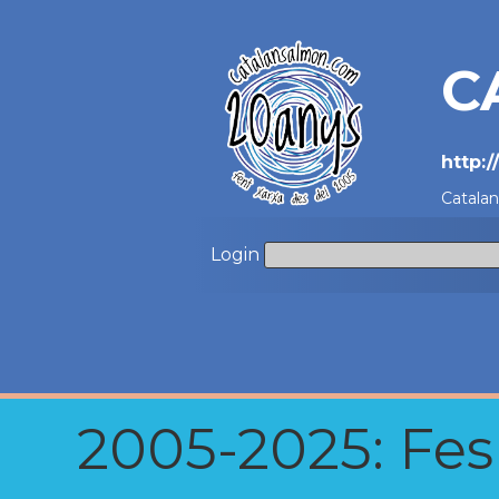
C
http:
Catala
Login
2005-2025: Fes u