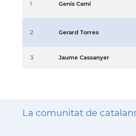
1
Gení­s Camí­
2
Gerard Torres
3
Jaume Cassanyer
La comunitat de catala