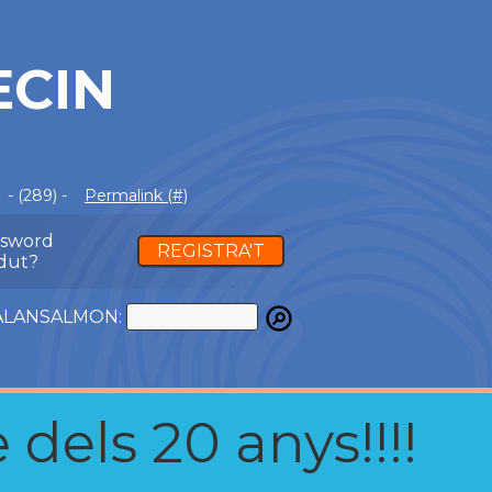
ECIN
- (289) -
Permalink (#)
ssword
REGISTRA'T
dut?
ATALANSALMON:
 dels 20 anys!!!!