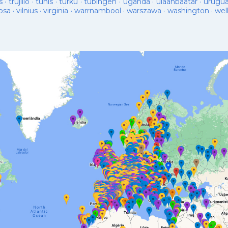
s
·
trujillo
·
tunis
·
turku
·
tübingen
·
uganda
·
ulaanbaatar
·
urugu
osa
·
vilnius
·
virginia
·
warrnambool
·
warszawa
·
washington
·
wel