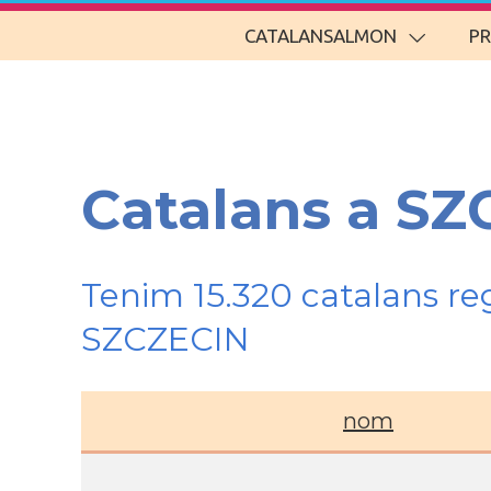
CATALANSALMON
P
Catalans a SZ
Tenim 15.320 catalans re
SZCZECIN
nom