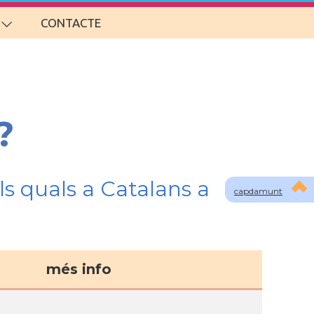
CONTACTE
?
s quals a Catalans a
capdamunt
més info