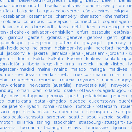
or
·
bari
·
basel
·
bath
·
bayreuth
·
beijing
·
beirut
·
belém
·
belfas
ana
·
bournemouth
·
brasilia
·
bratislava
·
braunschweig
·
brem
buffalo
·
bulgaria
·
burgos
·
cabo verde
·
cádiz
·
cairns
·
calgary
·
·
casablanca
·
casamance
·
chambéry
·
charleston
·
chelmsford
·
·
colorado
·
columbus
·
concepción
·
connecticut
·
copenhagen
·
dakar
·
dallas
·
darmstadt
·
davis
·
delft
·
delhi
·
den haag
·
derr
ven
·
el caire
·
el salvador
·
enniskillen
·
erfurt
·
essaouira
·
estònia
ay
·
gambia
·
gasteiz
·
gdansk
·
geneve
·
genova
·
gent
·
ghan
guadeloupe
·
guangzhou
·
guatemala
·
guayaquil
·
guernsey
·
ii
·
heidelberg
·
heilbronn
·
helsingør
·
helsinki
·
hereford
·
hondur
ul
·
jacksonville
·
jakarta
·
jamaica
·
jena
·
jerusalem
·
jordania
·
k
genfurt
·
koeln
·
kolda
·
kolkata
·
kosovo
·
krakow
·
kuala lumpur
leon
·
letònia
·
liberia
·
liege
·
lille
·
lima
·
limerick
·
lincoln
·
lisboa
·
li
agascar
·
madrid
·
maine
·
mainz
·
malabo
·
malaga
·
maldives
·
ourne
·
mendoza
·
mérida
·
metz
·
mexico
·
miami
·
milano
·
m
bic
·
muenchen
·
mumbai
·
murcia
·
myanmar
·
nador
·
nagoy
new orleans
·
newcastle (austràlia)
·
newcastle (uk)
·
newyork
enburg
·
oman
·
oran
·
orlando
·
osaka
·
ottawa
·
ouagadougou
·
aty
·
paris
·
patagonia
·
perpinya
·
perth
·
philadelphia
·
phoenix
·
co
·
punta cana
·
qatar
·
qingdao
·
quebec
·
queenstown
·
queré
o de janeiro
·
riyadh
·
roma
·
rosario
·
rostock
·
rotterdam
·
roue
san diego
·
san francisco
·
san pedro sula
·
sanluispotosí
·
sant pe
·
sao paulo
·
sarasota
·
sardenya
·
seattle
·
seoul
·
serbia
·
sevilla
ampton
·
sri lanka
·
stirling
·
stockholm
·
strasbourg
·
stuttgart
·
su
tanzania
·
tasmania
·
tauranga
·
tel aviv
·
tennessee
·
tijuana
·