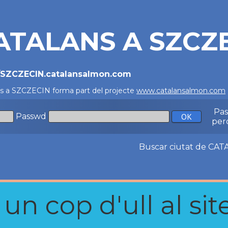
ATALANS A SZCZ
//SZCZECIN.catalansalmon.com
ns a SZCZECIN forma part del projecte
www.catalansalmon.com
Pa
Passwd
per
Buscar ciutat de C
n cop d'ull al site