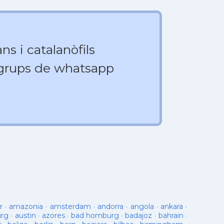
ns i catalanòfils
 grups de whatsapp
r
·
amazonia
·
amsterdam
·
andorra
·
angola
·
ankara
·
urg
·
austin
·
azores
·
bad homburg
·
badajoz
·
bahrain
·