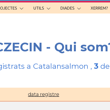
ROJECTES
UTILS
DIADES
XERREM?
CZECIN - Qui som
gistrats a Catalansalmon ,
3
del
data registre