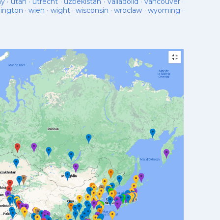
ay
·
utah
·
utrecht
·
uzbekistan
·
valladolid
·
vancouver
·
lington
·
wien
·
wight
·
wisconsin
·
wroclaw
·
wyoming
·