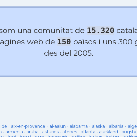
 som una comunitat de
catala
15.320
agines web de
països i uns 300
150
des del 2005.
aide
·
aix-en-provence
·
al-aaiun
·
alabama
·
alaska
·
albania
·
alge
o
·
armenia
·
aruba
·
asturies
·
atenes
·
atlanta
·
auckland
·
augsb