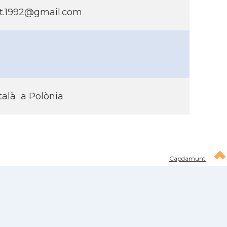
at.1992@gmail.com
talà a Polònia
Capdamunt