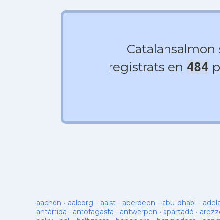
Catalansalmon
registrats en
p
484
aachen
·
aalborg
·
aalst
·
aberdeen
·
abu dhabi
·
adel
antàrtida
·
antofagasta
·
antwerpen
·
apartadó
·
arezz