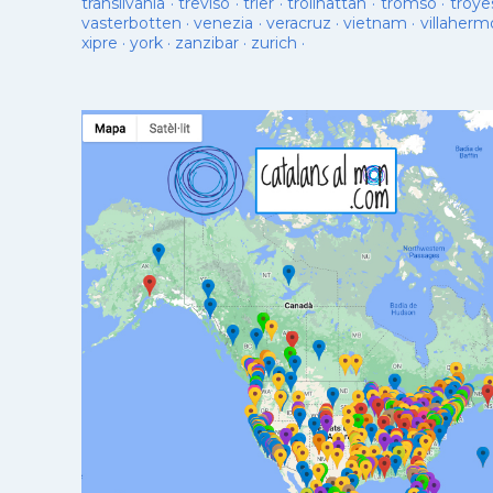
transilvania
·
treviso
·
trier
·
trollhattan
·
tromso
·
troye
vasterbotten
·
venezia
·
veracruz
·
vietnam
·
villaherm
xipre
·
york
·
zanzibar
·
zurich
·