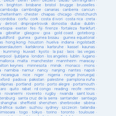
t
·
belize
·
berlin
·
bern
·
beziers
·
bilbao
·
birmingham
·
en
·
brighton
·
brisbane
·
bristol
·
brugge
·
brusselles
·
cambodja
·
cambridge
·
canarias
·
canberra
·
cancun
·
cheltenham
·
chester
·
chiapas
·
chicago
·
christchurch
·
cordoba
·
corfu
·
cork
·
costa d ivori
·
costa rica
·
creta
·
y
·
detroit
·
dnipropetrovsk
·
donostia
·
dubai
·
dublín
·
·
etiopia
·
exeter
·
fes
·
fiji
·
firenze
·
fortaleza
·
frankfurt
·
a
·
gibraltar
·
glasgow
·
goa
·
gold coast
·
goteborg
·
guildford
·
guinea
·
guinea bissau
·
guinea equatorial
·
as
·
hong kong
·
houston
·
huelva
·
indiana
·
ingolstadt
·
aiserslautern
·
karlskrona
·
karlsruhe
·
kassel
·
kaunas
·
·
kunming
·
kuwait
·
kyoto
·
la paz
·
laos
·
las vegas
·
verpool
·
ljubljana
·
london
·
los angeles
·
lublin
·
lugano
·
mallorca
·
malta
·
manchester
·
mannheim
·
maracay
·
ilton keynes
·
minnesota
·
minsk
·
monaco
·
mons
·
a
·
namibia
·
namur
·
nancy
·
nanjing
·
nantes
·
napoli
·
·
nicaragua
·
nice
·
niger
·
nigeria
·
norge (noruega)
·
oxford
·
padova
·
pakistan
·
palestine
·
pamplona iruña
·
pilipinas
·
portland
·
porto
·
porto alegre
·
portsmouth
·
taro
·
quito
·
rabat
·
rd congo
·
reading
·
recife
·
reims
·
n
·
rovaniemi
·
rovereto
·
rugby
·
rwanda
·
saint louis
·
tersburg
·
santa cruz de la sierra
·
santander
·
santiago
·
shanghai
·
sheffield
·
shenzhen
·
sherbrooke
·
sibèria
·
d-âfrica
·
sudan
·
suzhou
·
sydney
·
szczecin
·
tailandia
·
timisoara
·
togo
·
tokyo
·
torino
·
toronto
·
toulouse
·