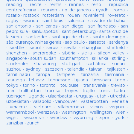
reading
·
recife
·
reims
·
rennes
·
reno
·
republica
centreafricana
·
reunion
·
rio de janeiro
·
riyadh
·
roma
·
rosario
·
rostock
·
rotterdam
·
rouen
·
rovaniemi
·
rovereto
·
rugby
·
rwanda
·
saint louis
·
salonica
·
salvador de bahia
·
san antonio
·
san carlos
·
san diego
·
san francisco
·
san
pedro sula
·
sanluispotosí
·
sant petersburg
·
santa cruz de
la sierra
·
santander
·
santiago de chile
·
santo domingo
·
são lourenço, minas gerais
·
sao paulo
·
sarasota
·
sardenya
·
seattle
·
seoul
·
serbia
·
sevilla
·
shanghai
·
sheffield
·
shenzhen
·
sherbrooke
·
sibèria
·
sicilia
·
silicon valley
·
singapore
·
south sudan
·
southampton
·
sri lanka
·
stirling
·
stockholm
·
strasbourg
·
stuttgart
·
sud-âfrica
·
sudan
·
suzhou
·
sydney
·
szczecin
·
tailandia
·
taiwan
·
tajikistan
·
tamil nadu
·
tampa
·
tampere
·
tanzania
·
tasmania
·
tauranga
·
tel aviv
·
tennessee
·
tijuana
·
timisoara
·
togo
·
tokyo
·
torino
·
toronto
·
toulouse
·
transilvania
·
treviso
·
trier
·
trollhattan
·
tromso
·
troyes
·
trujillo
·
tunis
·
turku
·
tübingen
·
uganda
·
ulaanbaatar
·
uruguay
·
utah
·
utrecht
·
uzbekistan
·
valladolid
·
vancouver
·
vasterbotten
·
venezia
·
veracruz
·
vietnam
·
villahermosa
·
vilnius
·
virginia
·
warrnambool
·
warszawa
·
washington
·
wellington
·
wien
·
wight
·
wisconsin
·
wroclaw
·
wyoming
·
xipre
·
york
·
zanzibar
·
zurich
·