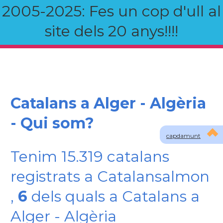
2005-2025: Fes un cop d'ull al
site dels 20 anys!!!!
Catalans a Alger - Algèria
- Qui som?
capdamunt
Tenim 15.319 catalans
registrats a Catalansalmon
,
6
dels quals a Catalans a
Alger - Algèria