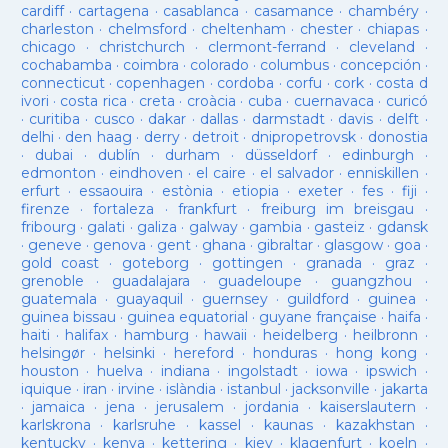
cardiff
·
cartagena
·
casablanca
·
casamance
·
chambéry
·
charleston
·
chelmsford
·
cheltenham
·
chester
·
chiapas
·
chicago
·
christchurch
·
clermont-ferrand
·
cleveland
·
cochabamba
·
coimbra
·
colorado
·
columbus
·
concepción
·
connecticut
·
copenhagen
·
cordoba
·
corfu
·
cork
·
costa d
ivori
·
costa rica
·
creta
·
croàcia
·
cuba
·
cuernavaca
·
curicó
·
curitiba
·
cusco
·
dakar
·
dallas
·
darmstadt
·
davis
·
delft
·
delhi
·
den haag
·
derry
·
detroit
·
dnipropetrovsk
·
donostia
·
dubai
·
dublín
·
durham
·
düsseldorf
·
edinburgh
·
edmonton
·
eindhoven
·
el caire
·
el salvador
·
enniskillen
·
erfurt
·
essaouira
·
estònia
·
etiopia
·
exeter
·
fes
·
fiji
·
firenze
·
fortaleza
·
frankfurt
·
freiburg im breisgau
·
fribourg
·
galati
·
galiza
·
galway
·
gambia
·
gasteiz
·
gdansk
·
geneve
·
genova
·
gent
·
ghana
·
gibraltar
·
glasgow
·
goa
·
gold coast
·
goteborg
·
gottingen
·
granada
·
graz
·
grenoble
·
guadalajara
·
guadeloupe
·
guangzhou
·
guatemala
·
guayaquil
·
guernsey
·
guildford
·
guinea
·
guinea bissau
·
guinea equatorial
·
guyane française
·
haifa
·
haiti
·
halifax
·
hamburg
·
hawaii
·
heidelberg
·
heilbronn
·
helsingør
·
helsinki
·
hereford
·
honduras
·
hong kong
·
houston
·
huelva
·
indiana
·
ingolstadt
·
iowa
·
ipswich
·
iquique
·
iran
·
irvine
·
islàndia
·
istanbul
·
jacksonville
·
jakarta
·
jamaica
·
jena
·
jerusalem
·
jordania
·
kaiserslautern
·
karlskrona
·
karlsruhe
·
kassel
·
kaunas
·
kazakhstan
·
kentucky
·
kenya
·
kettering
·
kiev
·
klagenfurt
·
koeln
·