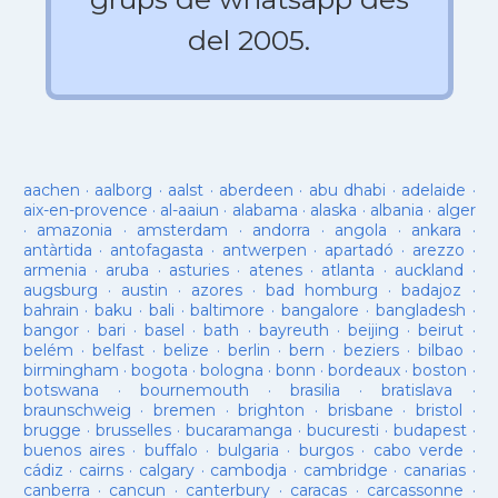
del 2005.
aachen
·
aalborg
·
aalst
·
aberdeen
·
abu dhabi
·
adelaide
·
aix-en-provence
·
al-aaiun
·
alabama
·
alaska
·
albania
·
alger
·
amazonia
·
amsterdam
·
andorra
·
angola
·
ankara
·
antàrtida
·
antofagasta
·
antwerpen
·
apartadó
·
arezzo
·
armenia
·
aruba
·
asturies
·
atenes
·
atlanta
·
auckland
·
augsburg
·
austin
·
azores
·
bad homburg
·
badajoz
·
bahrain
·
baku
·
bali
·
baltimore
·
bangalore
·
bangladesh
·
bangor
·
bari
·
basel
·
bath
·
bayreuth
·
beijing
·
beirut
·
belém
·
belfast
·
belize
·
berlin
·
bern
·
beziers
·
bilbao
·
birmingham
·
bogota
·
bologna
·
bonn
·
bordeaux
·
boston
·
botswana
·
bournemouth
·
brasilia
·
bratislava
·
braunschweig
·
bremen
·
brighton
·
brisbane
·
bristol
·
brugge
·
brusselles
·
bucaramanga
·
bucuresti
·
budapest
·
buenos aires
·
buffalo
·
bulgaria
·
burgos
·
cabo verde
·
cádiz
·
cairns
·
calgary
·
cambodja
·
cambridge
·
canarias
·
canberra
·
cancun
·
canterbury
·
caracas
·
carcassonne
·