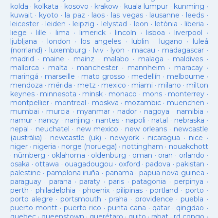
kolda
·
kolkata
·
kosovo
·
krakow
·
kuala lumpur
·
kunming
·
kuwait
·
kyoto
·
la paz
·
laos
·
las vegas
·
lausanne
·
leeds
·
leicester
·
leiden
·
leipzig
·
lelystad
·
leon
·
letònia
·
liberia
·
liege
·
lille
·
lima
·
limerick
·
lincoln
·
lisboa
·
liverpool
·
ljubljana
·
london
·
los angeles
·
lublin
·
lugano
·
luleå
(norrland)
·
luxemburg
·
lviv
·
lyon
·
macau
·
madagascar
·
madrid
·
maine
·
mainz
·
malabo
·
malaga
·
maldives
·
mallorca
·
malta
·
manchester
·
mannheim
·
maracay
·
maringá
·
marseille
·
mato grosso
·
medellín
·
melbourne
·
mendoza
·
mérida
·
metz
·
mexico
·
miami
·
milano
·
milton
keynes
·
minnesota
·
minsk
·
monaco
·
mons
·
monterrey
·
montpellier
·
montreal
·
moskva
·
mozambic
·
muenchen
·
mumbai
·
murcia
·
myanmar
·
nador
·
nagoya
·
namibia
·
namur
·
nancy
·
nanjing
·
nantes
·
napoli
·
natal
·
nebraska
·
nepal
·
neuchatel
·
new mexico
·
new orleans
·
newcastle
(austràlia)
·
newcastle (uk)
·
newyork
·
nicaragua
·
nice
·
niger
·
nigeria
·
norge (noruega)
·
nottingham
·
nouakchott
·
nürnberg
·
oklahoma
·
oldenburg
·
oman
·
oran
·
orlando
·
osaka
·
ottawa
·
ouagadougou
·
oxford
·
padova
·
pakistan
·
palestine
·
pamplona iruña
·
panama
·
papua nova guinea
·
paraguay
·
parana
·
paraty
·
paris
·
patagonia
·
perpinya
·
perth
·
philadelphia
·
phoenix
·
pilipinas
·
portland
·
porto
·
porto alegre
·
portsmouth
·
praha
·
providence
·
puebla
·
puerto montt
·
puerto rico
·
punta cana
·
qatar
·
qingdao
·
quebec
·
queenstown
·
querétaro
·
quito
·
rabat
·
rd congo
·