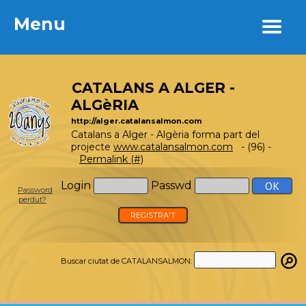
Menu
Menu
CATALANS A ALGER -
ALGèRIA
http://alger.catalansalmon.com
Catalans a Alger - Algèria forma part del
projecte
www.catalansalmon.com
- (96) -
Permalink (#)
Login
Passwd
Password
perdut?
REGISTRA'T
Buscar ciutat de CATALANSALMON: