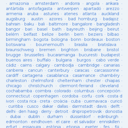
·
amazonia
·
amsterdam
·
andorra
·
angola
·
ankara
·
antàrtida
·
antofagasta
·
antwerpen
·
apartadó
·
arezzo
·
armenia
·
aruba
·
asturies
·
atenes
·
atlanta
·
auckland
·
augsburg
·
austin
·
azores
·
bad homburg
·
badajoz
·
bahrain
·
baku
·
bali
·
baltimore
·
bangalore
·
bangladesh
·
bangor
·
bari
·
basel
·
bath
·
bayreuth
·
beijing
·
beirut
·
belém
·
belfast
·
belize
·
berlin
·
bern
·
beziers
·
bilbao
·
birmingham
·
bogota
·
bologna
·
bonn
·
bordeaux
·
boston
·
botswana
·
bournemouth
·
brasilia
·
bratislava
·
braunschweig
·
bremen
·
brighton
·
brisbane
·
bristol
·
brugge
·
brusselles
·
bucaramanga
·
bucuresti
·
budapest
·
buenos aires
·
buffalo
·
bulgaria
·
burgos
·
cabo verde
·
cádiz
·
cairns
·
calgary
·
cambodja
·
cambridge
·
canarias
·
canberra
·
cancun
·
canterbury
·
caracas
·
carcassonne
·
cardiff
·
cartagena
·
casablanca
·
casamance
·
chambéry
·
charleston
·
chelmsford
·
cheltenham
·
chester
·
chiapas
·
chicago
·
christchurch
·
clermont-ferrand
·
cleveland
·
cochabamba
·
coimbra
·
colorado
·
columbus
·
concepción
·
connecticut
·
copenhagen
·
cordoba
·
corfu
·
cork
·
costa d
ivori
·
costa rica
·
creta
·
croàcia
·
cuba
·
cuernavaca
·
curicó
·
curitiba
·
cusco
·
dakar
·
dallas
·
darmstadt
·
davis
·
delft
·
delhi
·
den haag
·
derry
·
detroit
·
dnipropetrovsk
·
donostia
·
dubai
·
dublín
·
durham
·
düsseldorf
·
edinburgh
·
edmonton
·
eindhoven
·
el caire
·
el salvador
·
enniskillen
·
erfurt
·
essaouira
·
estònia
·
etiopia
·
exeter
·
fes
·
fiji
·