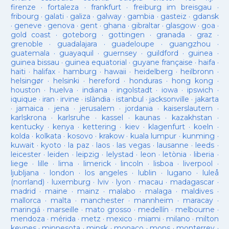
firenze
·
fortaleza
·
frankfurt
·
freiburg im breisgau
·
fribourg
·
galati
·
galiza
·
galway
·
gambia
·
gasteiz
·
gdansk
·
geneve
·
genova
·
gent
·
ghana
·
gibraltar
·
glasgow
·
goa
·
gold coast
·
goteborg
·
gottingen
·
granada
·
graz
·
grenoble
·
guadalajara
·
guadeloupe
·
guangzhou
·
guatemala
·
guayaquil
·
guernsey
·
guildford
·
guinea
·
guinea bissau
·
guinea equatorial
·
guyane française
·
haifa
·
haiti
·
halifax
·
hamburg
·
hawaii
·
heidelberg
·
heilbronn
·
helsingør
·
helsinki
·
hereford
·
honduras
·
hong kong
·
houston
·
huelva
·
indiana
·
ingolstadt
·
iowa
·
ipswich
·
iquique
·
iran
·
irvine
·
islàndia
·
istanbul
·
jacksonville
·
jakarta
·
jamaica
·
jena
·
jerusalem
·
jordania
·
kaiserslautern
·
karlskrona
·
karlsruhe
·
kassel
·
kaunas
·
kazakhstan
·
kentucky
·
kenya
·
kettering
·
kiev
·
klagenfurt
·
koeln
·
kolda
·
kolkata
·
kosovo
·
krakow
·
kuala lumpur
·
kunming
·
kuwait
·
kyoto
·
la paz
·
laos
·
las vegas
·
lausanne
·
leeds
·
leicester
·
leiden
·
leipzig
·
lelystad
·
leon
·
letònia
·
liberia
·
liege
·
lille
·
lima
·
limerick
·
lincoln
·
lisboa
·
liverpool
·
ljubljana
·
london
·
los angeles
·
lublin
·
lugano
·
luleå
(norrland)
·
luxemburg
·
lviv
·
lyon
·
macau
·
madagascar
·
madrid
·
maine
·
mainz
·
malabo
·
malaga
·
maldives
·
mallorca
·
malta
·
manchester
·
mannheim
·
maracay
·
maringá
·
marseille
·
mato grosso
·
medellín
·
melbourne
·
mendoza
·
mérida
·
metz
·
mexico
·
miami
·
milano
·
milton
keynes
·
minnesota
·
minsk
·
monaco
·
mons
·
monterrey
·