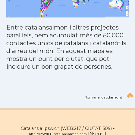
Entre catalansalmon i altres projectes
paral·lels, hem acumulat més de 80.000
contactes únics de catalans i catalanòfils
d'arreu del món. En aquest mapa es
mostra un punt per ciutat, que pot
incloure un bon grapat de persones.
Tornar al capdamunt
Catalans a Ipswich (WEB:217 / CIUTAT: 509) -
[Nseg: 1]
http://IPSWICH.catalansalmon.com