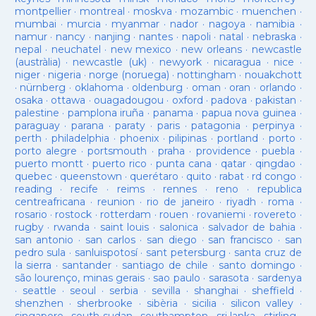
montpellier
·
montreal
·
moskva
·
mozambic
·
muenchen
·
mumbai
·
murcia
·
myanmar
·
nador
·
nagoya
·
namibia
·
namur
·
nancy
·
nanjing
·
nantes
·
napoli
·
natal
·
nebraska
·
nepal
·
neuchatel
·
new mexico
·
new orleans
·
newcastle
(austràlia)
·
newcastle (uk)
·
newyork
·
nicaragua
·
nice
·
niger
·
nigeria
·
norge (noruega)
·
nottingham
·
nouakchott
·
nürnberg
·
oklahoma
·
oldenburg
·
oman
·
oran
·
orlando
·
osaka
·
ottawa
·
ouagadougou
·
oxford
·
padova
·
pakistan
·
palestine
·
pamplona iruña
·
panama
·
papua nova guinea
·
paraguay
·
parana
·
paraty
·
paris
·
patagonia
·
perpinya
·
perth
·
philadelphia
·
phoenix
·
pilipinas
·
portland
·
porto
·
porto alegre
·
portsmouth
·
praha
·
providence
·
puebla
·
puerto montt
·
puerto rico
·
punta cana
·
qatar
·
qingdao
·
quebec
·
queenstown
·
querétaro
·
quito
·
rabat
·
rd congo
·
reading
·
recife
·
reims
·
rennes
·
reno
·
republica
centreafricana
·
reunion
·
rio de janeiro
·
riyadh
·
roma
·
rosario
·
rostock
·
rotterdam
·
rouen
·
rovaniemi
·
rovereto
·
rugby
·
rwanda
·
saint louis
·
salonica
·
salvador de bahia
·
san antonio
·
san carlos
·
san diego
·
san francisco
·
san
pedro sula
·
sanluispotosí
·
sant petersburg
·
santa cruz de
la sierra
·
santander
·
santiago de chile
·
santo domingo
·
são lourenço, minas gerais
·
sao paulo
·
sarasota
·
sardenya
·
seattle
·
seoul
·
serbia
·
sevilla
·
shanghai
·
sheffield
·
shenzhen
·
sherbrooke
·
sibèria
·
sicilia
·
silicon valley
·