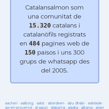
Catalansalmon som
una comunitat de
catalans i
15.320
catalanòfils registrats
en
pagines web de
484
països i uns 300
150
grups de whatsapp des
del 2005.
aachen
·
aalborg
·
aalst
·
aberdeen
·
abu dhabi
·
adelaide
·
aix-en-provence
·
al-aaiun
·
alabama
·
alaska
·
albania
·
alger