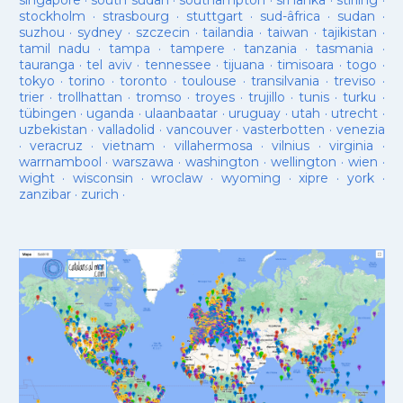
singapore
·
south sudan
·
southampton
·
sri lanka
·
stirling
·
stockholm
·
strasbourg
·
stuttgart
·
sud-âfrica
·
sudan
·
suzhou
·
sydney
·
szczecin
·
tailandia
·
taiwan
·
tajikistan
·
tamil nadu
·
tampa
·
tampere
·
tanzania
·
tasmania
·
tauranga
·
tel aviv
·
tennessee
·
tijuana
·
timisoara
·
togo
·
tokyo
·
torino
·
toronto
·
toulouse
·
transilvania
·
treviso
·
trier
·
trollhattan
·
tromso
·
troyes
·
trujillo
·
tunis
·
turku
·
tübingen
·
uganda
·
ulaanbaatar
·
uruguay
·
utah
·
utrecht
·
uzbekistan
·
valladolid
·
vancouver
·
vasterbotten
·
venezia
·
veracruz
·
vietnam
·
villahermosa
·
vilnius
·
virginia
·
warrnambool
·
warszawa
·
washington
·
wellington
·
wien
·
wight
·
wisconsin
·
wroclaw
·
wyoming
·
xipre
·
york
·
zanzibar
·
zurich
·