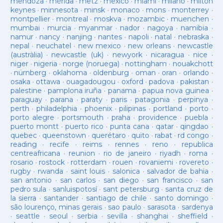
mendoza
·
mérida
·
metz
·
mexico
·
miami
·
milano
·
milton
keynes
·
minnesota
·
minsk
·
monaco
·
mons
·
monterrey
·
montpellier
·
montreal
·
moskva
·
mozambic
·
muenchen
·
mumbai
·
murcia
·
myanmar
·
nador
·
nagoya
·
namibia
·
namur
·
nancy
·
nanjing
·
nantes
·
napoli
·
natal
·
nebraska
·
nepal
·
neuchatel
·
new mexico
·
new orleans
·
newcastle
(austràlia)
·
newcastle (uk)
·
newyork
·
nicaragua
·
nice
·
niger
·
nigeria
·
norge (noruega)
·
nottingham
·
nouakchott
·
nürnberg
·
oklahoma
·
oldenburg
·
oman
·
oran
·
orlando
·
osaka
·
ottawa
·
ouagadougou
·
oxford
·
padova
·
pakistan
·
palestine
·
pamplona iruña
·
panama
·
papua nova guinea
·
paraguay
·
parana
·
paraty
·
paris
·
patagonia
·
perpinya
·
perth
·
philadelphia
·
phoenix
·
pilipinas
·
portland
·
porto
·
porto alegre
·
portsmouth
·
praha
·
providence
·
puebla
·
puerto montt
·
puerto rico
·
punta cana
·
qatar
·
qingdao
·
quebec
·
queenstown
·
querétaro
·
quito
·
rabat
·
rd congo
·
reading
·
recife
·
reims
·
rennes
·
reno
·
republica
centreafricana
·
reunion
·
rio de janeiro
·
riyadh
·
roma
·
rosario
·
rostock
·
rotterdam
·
rouen
·
rovaniemi
·
rovereto
·
rugby
·
rwanda
·
saint louis
·
salonica
·
salvador de bahia
·
san antonio
·
san carlos
·
san diego
·
san francisco
·
san
pedro sula
·
sanluispotosí
·
sant petersburg
·
santa cruz de
la sierra
·
santander
·
santiago de chile
·
santo domingo
·
são lourenço, minas gerais
·
sao paulo
·
sarasota
·
sardenya
·
seattle
·
seoul
·
serbia
·
sevilla
·
shanghai
·
sheffield
·