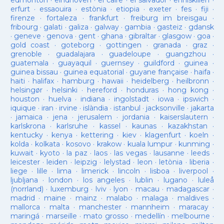
edmonton
·
eindhoven
·
el caire
·
el salvador
·
enniskillen
·
erfurt
·
essaouira
·
estònia
·
etiopia
·
exeter
·
fes
·
fiji
·
firenze
·
fortaleza
·
frankfurt
·
freiburg im breisgau
·
fribourg
·
galati
·
galiza
·
galway
·
gambia
·
gasteiz
·
gdansk
·
geneve
·
genova
·
gent
·
ghana
·
gibraltar
·
glasgow
·
goa
·
gold coast
·
goteborg
·
gottingen
·
granada
·
graz
·
grenoble
·
guadalajara
·
guadeloupe
·
guangzhou
·
guatemala
·
guayaquil
·
guernsey
·
guildford
·
guinea
·
guinea bissau
·
guinea equatorial
·
guyane française
·
haifa
·
haiti
·
halifax
·
hamburg
·
hawaii
·
heidelberg
·
heilbronn
·
helsingør
·
helsinki
·
hereford
·
honduras
·
hong kong
·
houston
·
huelva
·
indiana
·
ingolstadt
·
iowa
·
ipswich
·
iquique
·
iran
·
irvine
·
islàndia
·
istanbul
·
jacksonville
·
jakarta
·
jamaica
·
jena
·
jerusalem
·
jordania
·
kaiserslautern
·
karlskrona
·
karlsruhe
·
kassel
·
kaunas
·
kazakhstan
·
kentucky
·
kenya
·
kettering
·
kiev
·
klagenfurt
·
koeln
·
kolda
·
kolkata
·
kosovo
·
krakow
·
kuala lumpur
·
kunming
·
kuwait
·
kyoto
·
la paz
·
laos
·
las vegas
·
lausanne
·
leeds
·
leicester
·
leiden
·
leipzig
·
lelystad
·
leon
·
letònia
·
liberia
·
liege
·
lille
·
lima
·
limerick
·
lincoln
·
lisboa
·
liverpool
·
ljubljana
·
london
·
los angeles
·
lublin
·
lugano
·
luleå
(norrland)
·
luxemburg
·
lviv
·
lyon
·
macau
·
madagascar
·
madrid
·
maine
·
mainz
·
malabo
·
malaga
·
maldives
·
mallorca
·
malta
·
manchester
·
mannheim
·
maracay
·
maringá
·
marseille
·
mato grosso
·
medellín
·
melbourne
·