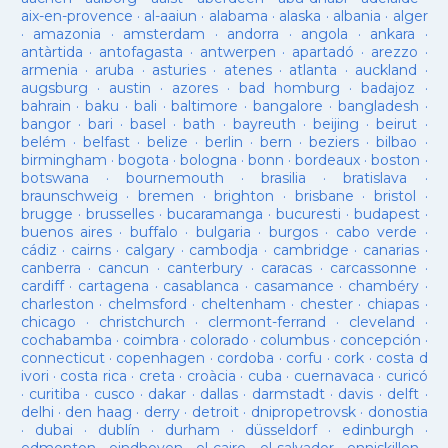
aix-en-provence
·
al-aaiun
·
alabama
·
alaska
·
albania
·
alger
·
amazonia
·
amsterdam
·
andorra
·
angola
·
ankara
·
antàrtida
·
antofagasta
·
antwerpen
·
apartadó
·
arezzo
·
armenia
·
aruba
·
asturies
·
atenes
·
atlanta
·
auckland
·
augsburg
·
austin
·
azores
·
bad homburg
·
badajoz
·
bahrain
·
baku
·
bali
·
baltimore
·
bangalore
·
bangladesh
·
bangor
·
bari
·
basel
·
bath
·
bayreuth
·
beijing
·
beirut
·
belém
·
belfast
·
belize
·
berlin
·
bern
·
beziers
·
bilbao
·
birmingham
·
bogota
·
bologna
·
bonn
·
bordeaux
·
boston
·
botswana
·
bournemouth
·
brasilia
·
bratislava
·
braunschweig
·
bremen
·
brighton
·
brisbane
·
bristol
·
brugge
·
brusselles
·
bucaramanga
·
bucuresti
·
budapest
·
buenos aires
·
buffalo
·
bulgaria
·
burgos
·
cabo verde
·
cádiz
·
cairns
·
calgary
·
cambodja
·
cambridge
·
canarias
·
canberra
·
cancun
·
canterbury
·
caracas
·
carcassonne
·
cardiff
·
cartagena
·
casablanca
·
casamance
·
chambéry
·
charleston
·
chelmsford
·
cheltenham
·
chester
·
chiapas
·
chicago
·
christchurch
·
clermont-ferrand
·
cleveland
·
cochabamba
·
coimbra
·
colorado
·
columbus
·
concepción
·
connecticut
·
copenhagen
·
cordoba
·
corfu
·
cork
·
costa d
ivori
·
costa rica
·
creta
·
croàcia
·
cuba
·
cuernavaca
·
curicó
·
curitiba
·
cusco
·
dakar
·
dallas
·
darmstadt
·
davis
·
delft
·
delhi
·
den haag
·
derry
·
detroit
·
dnipropetrovsk
·
donostia
·
dubai
·
dublín
·
durham
·
düsseldorf
·
edinburgh
·