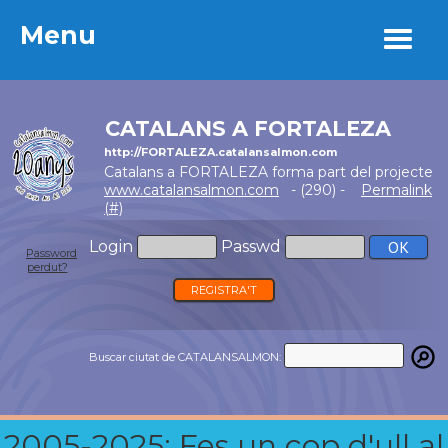
Menu
Menu
CATALANS A FORTALEZA
http://FORTALEZA.catalansalmon.com
Catalans a FORTALEZA forma part del projecte
www.catalansalmon.com
- (290) -
Permalink
(#)
Login
Passwd
Password
perdut?
REGISTRA'T
Buscar ciutat de CATALANSALMON:
2005-2025: Fes un cop d'ull al