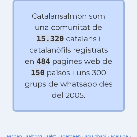
Catalansalmon som
una comunitat de
catalans i
15.320
catalanòfils registrats
en
pagines web de
484
països i uns 300
150
grups de whatsapp des
del 2005.
aachen
·
aalborg
·
aalst
·
aberdeen
·
abu dhabi
·
adelaide
·