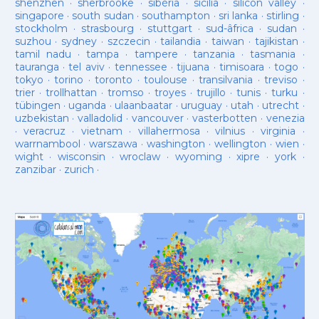
shenzhen
·
sherbrooke
·
sibèria
·
sicilia
·
silicon valley
·
singapore
·
south sudan
·
southampton
·
sri lanka
·
stirling
·
stockholm
·
strasbourg
·
stuttgart
·
sud-âfrica
·
sudan
·
suzhou
·
sydney
·
szczecin
·
tailandia
·
taiwan
·
tajikistan
·
tamil nadu
·
tampa
·
tampere
·
tanzania
·
tasmania
·
tauranga
·
tel aviv
·
tennessee
·
tijuana
·
timisoara
·
togo
·
tokyo
·
torino
·
toronto
·
toulouse
·
transilvania
·
treviso
·
trier
·
trollhattan
·
tromso
·
troyes
·
trujillo
·
tunis
·
turku
·
tübingen
·
uganda
·
ulaanbaatar
·
uruguay
·
utah
·
utrecht
·
uzbekistan
·
valladolid
·
vancouver
·
vasterbotten
·
venezia
·
veracruz
·
vietnam
·
villahermosa
·
vilnius
·
virginia
·
warrnambool
·
warszawa
·
washington
·
wellington
·
wien
·
wight
·
wisconsin
·
wroclaw
·
wyoming
·
xipre
·
york
·
zanzibar
·
zurich
·