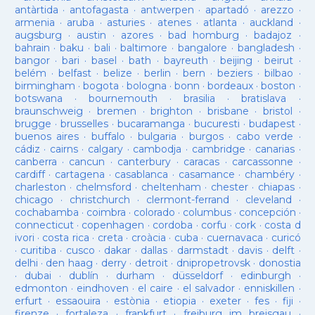
antàrtida
·
antofagasta
·
antwerpen
·
apartadó
·
arezzo
·
armenia
·
aruba
·
asturies
·
atenes
·
atlanta
·
auckland
·
augsburg
·
austin
·
azores
·
bad homburg
·
badajoz
·
bahrain
·
baku
·
bali
·
baltimore
·
bangalore
·
bangladesh
·
bangor
·
bari
·
basel
·
bath
·
bayreuth
·
beijing
·
beirut
·
belém
·
belfast
·
belize
·
berlin
·
bern
·
beziers
·
bilbao
·
birmingham
·
bogota
·
bologna
·
bonn
·
bordeaux
·
boston
·
botswana
·
bournemouth
·
brasilia
·
bratislava
·
braunschweig
·
bremen
·
brighton
·
brisbane
·
bristol
·
brugge
·
brusselles
·
bucaramanga
·
bucuresti
·
budapest
·
buenos aires
·
buffalo
·
bulgaria
·
burgos
·
cabo verde
·
cádiz
·
cairns
·
calgary
·
cambodja
·
cambridge
·
canarias
·
canberra
·
cancun
·
canterbury
·
caracas
·
carcassonne
·
cardiff
·
cartagena
·
casablanca
·
casamance
·
chambéry
·
charleston
·
chelmsford
·
cheltenham
·
chester
·
chiapas
·
chicago
·
christchurch
·
clermont-ferrand
·
cleveland
·
cochabamba
·
coimbra
·
colorado
·
columbus
·
concepción
·
connecticut
·
copenhagen
·
cordoba
·
corfu
·
cork
·
costa d
ivori
·
costa rica
·
creta
·
croàcia
·
cuba
·
cuernavaca
·
curicó
·
curitiba
·
cusco
·
dakar
·
dallas
·
darmstadt
·
davis
·
delft
·
delhi
·
den haag
·
derry
·
detroit
·
dnipropetrovsk
·
donostia
·
dubai
·
dublín
·
durham
·
düsseldorf
·
edinburgh
·
edmonton
·
eindhoven
·
el caire
·
el salvador
·
enniskillen
·
erfurt
·
essaouira
·
estònia
·
etiopia
·
exeter
·
fes
·
fiji
·
firenze
·
fortaleza
·
frankfurt
·
freiburg im breisgau
·