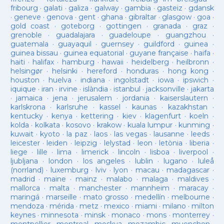
fribourg
·
galati
·
galiza
·
galway
·
gambia
·
gasteiz
·
gdansk
·
geneve
·
genova
·
gent
·
ghana
·
gibraltar
·
glasgow
·
goa
·
gold coast
·
goteborg
·
gottingen
·
granada
·
graz
·
grenoble
·
guadalajara
·
guadeloupe
·
guangzhou
·
guatemala
·
guayaquil
·
guernsey
·
guildford
·
guinea
·
guinea bissau
·
guinea equatorial
·
guyane française
·
haifa
·
haiti
·
halifax
·
hamburg
·
hawaii
·
heidelberg
·
heilbronn
·
helsingør
·
helsinki
·
hereford
·
honduras
·
hong kong
·
houston
·
huelva
·
indiana
·
ingolstadt
·
iowa
·
ipswich
·
iquique
·
iran
·
irvine
·
islàndia
·
istanbul
·
jacksonville
·
jakarta
·
jamaica
·
jena
·
jerusalem
·
jordania
·
kaiserslautern
·
karlskrona
·
karlsruhe
·
kassel
·
kaunas
·
kazakhstan
·
kentucky
·
kenya
·
kettering
·
kiev
·
klagenfurt
·
koeln
·
kolda
·
kolkata
·
kosovo
·
krakow
·
kuala lumpur
·
kunming
·
kuwait
·
kyoto
·
la paz
·
laos
·
las vegas
·
lausanne
·
leeds
·
leicester
·
leiden
·
leipzig
·
lelystad
·
leon
·
letònia
·
liberia
·
liege
·
lille
·
lima
·
limerick
·
lincoln
·
lisboa
·
liverpool
·
ljubljana
·
london
·
los angeles
·
lublin
·
lugano
·
luleå
(norrland)
·
luxemburg
·
lviv
·
lyon
·
macau
·
madagascar
·
madrid
·
maine
·
mainz
·
malabo
·
malaga
·
maldives
·
mallorca
·
malta
·
manchester
·
mannheim
·
maracay
·
maringá
·
marseille
·
mato grosso
·
medellín
·
melbourne
·
mendoza
·
mérida
·
metz
·
mexico
·
miami
·
milano
·
milton
keynes
·
minnesota
·
minsk
·
monaco
·
mons
·
monterrey
·