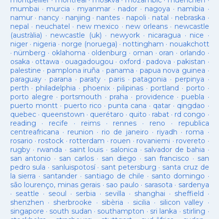
montpellier
·
montreal
·
moskva
·
mozambic
·
muenchen
·
mumbai
·
murcia
·
myanmar
·
nador
·
nagoya
·
namibia
·
namur
·
nancy
·
nanjing
·
nantes
·
napoli
·
natal
·
nebraska
·
nepal
·
neuchatel
·
new mexico
·
new orleans
·
newcastle
(austràlia)
·
newcastle (uk)
·
newyork
·
nicaragua
·
nice
·
niger
·
nigeria
·
norge (noruega)
·
nottingham
·
nouakchott
·
nürnberg
·
oklahoma
·
oldenburg
·
oman
·
oran
·
orlando
·
osaka
·
ottawa
·
ouagadougou
·
oxford
·
padova
·
pakistan
·
palestine
·
pamplona iruña
·
panama
·
papua nova guinea
·
paraguay
·
parana
·
paraty
·
paris
·
patagonia
·
perpinya
·
perth
·
philadelphia
·
phoenix
·
pilipinas
·
portland
·
porto
·
porto alegre
·
portsmouth
·
praha
·
providence
·
puebla
·
puerto montt
·
puerto rico
·
punta cana
·
qatar
·
qingdao
·
quebec
·
queenstown
·
querétaro
·
quito
·
rabat
·
rd congo
·
reading
·
recife
·
reims
·
rennes
·
reno
·
republica
centreafricana
·
reunion
·
rio de janeiro
·
riyadh
·
roma
·
rosario
·
rostock
·
rotterdam
·
rouen
·
rovaniemi
·
rovereto
·
rugby
·
rwanda
·
saint louis
·
salonica
·
salvador de bahia
·
san antonio
·
san carlos
·
san diego
·
san francisco
·
san
pedro sula
·
sanluispotosí
·
sant petersburg
·
santa cruz de
la sierra
·
santander
·
santiago de chile
·
santo domingo
·
são lourenço, minas gerais
·
sao paulo
·
sarasota
·
sardenya
·
seattle
·
seoul
·
serbia
·
sevilla
·
shanghai
·
sheffield
·
shenzhen
·
sherbrooke
·
sibèria
·
sicilia
·
silicon valley
·
singapore
·
south sudan
·
southampton
·
sri lanka
·
stirling
·