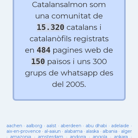
Catalansalmon som
una comunitat de
catalans i
15.320
catalanòfils registrats
en
pagines web de
484
països i uns 300
150
grups de whatsapp des
del 2005.
aachen
·
aalborg
·
aalst
·
aberdeen
·
abu dhabi
·
adelaide
·
aix-en-provence
·
al-aaiun
·
alabama
·
alaska
·
albania
·
alger
·
amazonia
·
amsterdam
·
andorra
·
angola
·
ankara
·