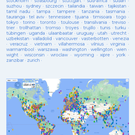
stockholm
·
strasbourg
·
stuttgart
·
sud-âfrica
·
sudan
·
suzhou
·
sydney
·
szczecin
·
tailandia
·
taiwan
·
tajikistan
·
tamil nadu
·
tampa
·
tampere
·
tanzania
·
tasmania
·
tauranga
·
tel aviv
·
tennessee
·
tijuana
·
timisoara
·
togo
·
tokyo
·
torino
·
toronto
·
toulouse
·
transilvania
·
treviso
·
trier
·
trollhattan
·
tromso
·
troyes
·
trujillo
·
tunis
·
turku
·
tübingen
·
uganda
·
ulaanbaatar
·
uruguay
·
utah
·
utrecht
·
uzbekistan
·
valladolid
·
vancouver
·
vasterbotten
·
venezia
·
veracruz
·
vietnam
·
villahermosa
·
vilnius
·
virginia
·
warrnambool
·
warszawa
·
washington
·
wellington
·
wien
·
wight
·
wisconsin
·
wroclaw
·
wyoming
·
xipre
·
york
·
zanzibar
·
zurich
·