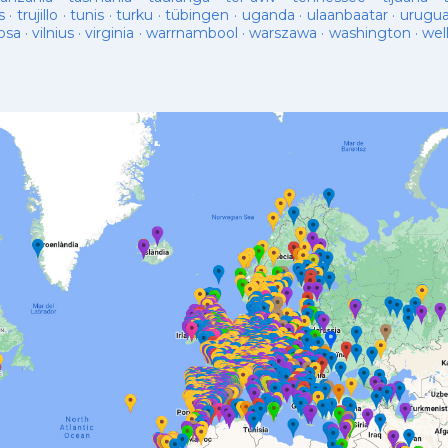
s
·
trujillo
·
tunis
·
turku
·
tübingen
·
uganda
·
ulaanbaatar
·
urugu
osa
·
vilnius
·
virginia
·
warrnambool
·
warszawa
·
washington
·
wel