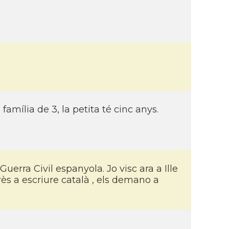
mí­lia de 3, la petita té cinc anys.
Guerra Civil espanyola. Jo visc ara a Ille
rès a escriure català , els demano a