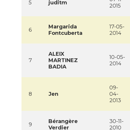
5
juditm
2015
Margarida
17-05-
6
Fontcuberta
2014
ALEIX
10-05-
7
MARTINEZ
2014
BADIA
09-
8
Jen
04-
2013
Bérangère
30-11-
9
Verdier
2010