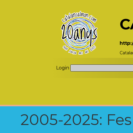
C
http
Catala
Login
2005-2025: Fes u