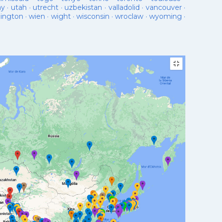
ay
·
utah
·
utrecht
·
uzbekistan
·
valladolid
·
vancouver
·
lington
·
wien
·
wight
·
wisconsin
·
wroclaw
·
wyoming
·