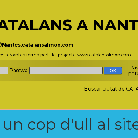
ATALANS A NAN
://Nantes.catalansalmon.com
ns a Nantes forma part del projecte
www.catalansalmon.com
- 
Pa
Passwd
per
Buscar ciutat de C
n cop d'ull al site