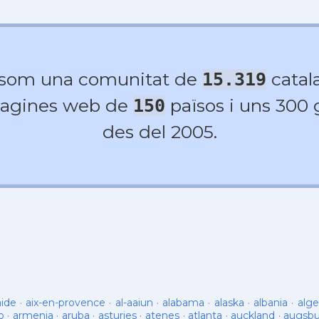
 som una comunitat de
catala
15.319
agines web de
països i uns 300
150
des del 2005.
aide
·
aix-en-provence
·
al-aaiun
·
alabama
·
alaska
·
albania
·
alge
o
·
armenia
·
aruba
·
asturies
·
atenes
·
atlanta
·
auckland
·
augsb