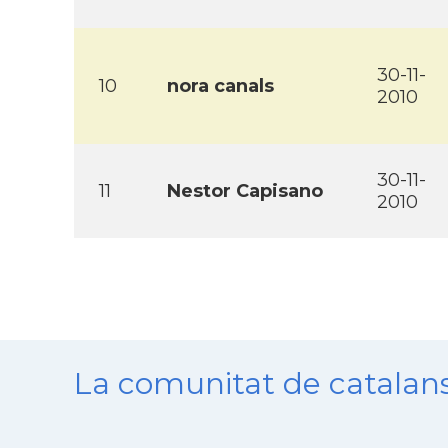
30-11-
10
nora canals
2010
30-11-
11
Nestor Capisano
2010
La comunitat de catala