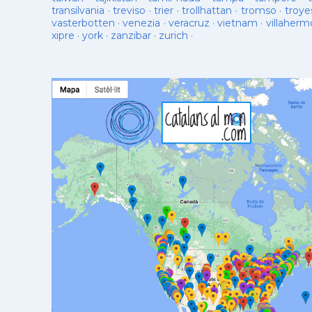
transilvania
·
treviso
·
trier
·
trollhattan
·
tromso
·
troye
vasterbotten
·
venezia
·
veracruz
·
vietnam
·
villaherm
xipre
·
york
·
zanzibar
·
zurich
·