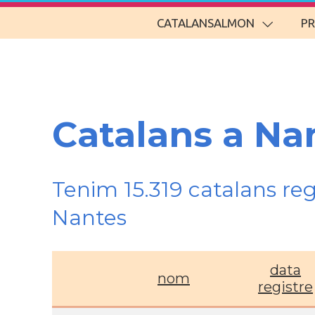
CATALANSALMON
P
Catalans a Na
Tenim 15.319 catalans re
Nantes
data
nom
registre