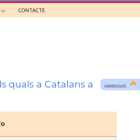
CONTACTE
s quals a Catalans a
capdamunt
fo