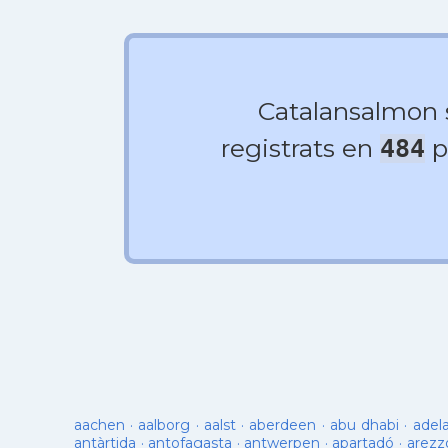
Catalansalmon
registrats en
p
484
aachen
·
aalborg
·
aalst
·
aberdeen
·
abu dhabi
·
adel
antàrtida
·
antofagasta
·
antwerpen
·
apartadó
·
arezz