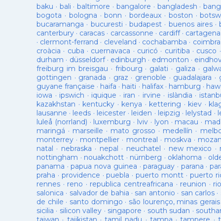
baku
·
bali
·
baltimore
·
bangalore
·
bangladesh
·
bang
bogota
·
bologna
·
bonn
·
bordeaux
·
boston
·
botsw
bucaramanga
·
bucuresti
·
budapest
·
buenos aires
·
canterbury
·
caracas
·
carcassonne
·
cardiff
·
cartagena
·
clermont-ferrand
·
cleveland
·
cochabamba
·
coimbra
croàcia
·
cuba
·
cuernavaca
·
curicó
·
curitiba
·
cusco
durham
·
düsseldorf
·
edinburgh
·
edmonton
·
eindho
freiburg im breisgau
·
fribourg
·
galati
·
galiza
·
galw
gottingen
·
granada
·
graz
·
grenoble
·
guadalajara
·
guyane française
·
haifa
·
haiti
·
halifax
·
hamburg
·
hawa
iowa
·
ipswich
·
iquique
·
iran
·
irvine
·
islàndia
·
istanb
kazakhstan
·
kentucky
·
kenya
·
kettering
·
kiev
·
kla
lausanne
·
leeds
·
leicester
·
leiden
·
leipzig
·
lelystad
·
luleå (norrland)
·
luxemburg
·
lviv
·
lyon
·
macau
·
mad
maringá
·
marseille
·
mato grosso
·
medellín
·
melb
monterrey
·
montpellier
·
montreal
·
moskva
·
mozam
natal
·
nebraska
·
nepal
·
neuchatel
·
new mexico
·
nottingham
·
nouakchott
·
nürnberg
·
oklahoma
·
old
panama
·
papua nova guinea
·
paraguay
·
parana
·
par
praha
·
providence
·
puebla
·
puerto montt
·
puerto ri
rennes
·
reno
·
republica centreafricana
·
reunion
·
ri
salonica
·
salvador de bahia
·
san antonio
·
san carlos
·
de chile
·
santo domingo
·
são lourenço, minas gerais
sicilia
·
silicon valley
·
singapore
·
south sudan
·
south
taiwan
·
tajikistan
·
tamil nadu
·
tampa
·
tampere
·