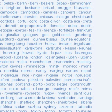
t
·
belize
·
berlin
·
bern
·
beziers
·
bilbao
·
birmingham
·
en
·
brighton
·
brisbane
·
bristol
·
brugge
·
brusselles
·
cambodja
·
cambridge
·
canarias
·
canberra
·
cancun
·
cheltenham
·
chester
·
chiapas
·
chicago
·
christchurch
·
cordoba
·
corfu
·
cork
·
costa d ivori
·
costa rica
·
creta
·
y
·
detroit
·
dnipropetrovsk
·
donostia
·
dubai
·
dublín
·
·
etiopia
·
exeter
·
fes
·
fiji
·
firenze
·
fortaleza
·
frankfurt
·
a
·
gibraltar
·
glasgow
·
goa
·
gold coast
·
goteborg
·
guildford
·
guinea
·
guinea bissau
·
guinea equatorial
·
as
·
hong kong
·
houston
·
huelva
·
indiana
·
ingolstadt
·
aiserslautern
·
karlskrona
·
karlsruhe
·
kassel
·
kaunas
·
·
kunming
·
kuwait
·
kyoto
·
la paz
·
laos
·
las vegas
·
verpool
·
ljubljana
·
london
·
los angeles
·
lublin
·
lugano
·
mallorca
·
malta
·
manchester
·
mannheim
·
maracay
·
ilton keynes
·
minnesota
·
minsk
·
monaco
·
mons
·
a
·
namibia
·
namur
·
nancy
·
nanjing
·
nantes
·
napoli
·
·
nicaragua
·
nice
·
niger
·
nigeria
·
norge (noruega)
·
oxford
·
padova
·
pakistan
·
palestine
·
pamplona iruña
·
pilipinas
·
portland
·
porto
·
porto alegre
·
portsmouth
·
taro
·
quito
·
rabat
·
rd congo
·
reading
·
recife
·
reims
·
n
·
rovaniemi
·
rovereto
·
rugby
·
rwanda
·
saint louis
·
tersburg
·
santa cruz de la sierra
·
santander
·
santiago
·
shanghai
·
sheffield
·
shenzhen
·
sherbrooke
·
sibèria
·
d-âfrica
·
sudan
·
suzhou
·
sydney
·
szczecin
·
tailandia
·
timisoara
·
togo
·
tokyo
·
torino
·
toronto
·
toulouse
·