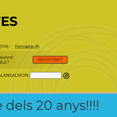
TES
(109) -
Permalink (#)
ssword
REGISTRA'T
dut?
ATALANSALMON:
 dels 20 anys!!!!