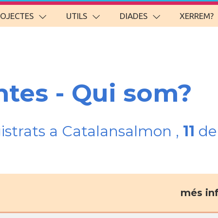
ROJECTES
UTILS
DIADES
XERREM?
ntes - Qui som?
gistrats a Catalansalmon ,
11
del
més in