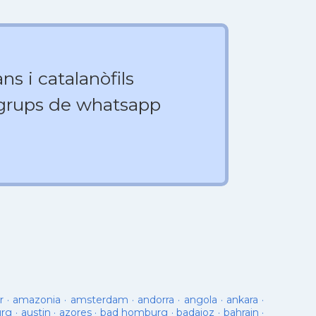
ns i catalanòfils
 grups de whatsapp
r
·
amazonia
·
amsterdam
·
andorra
·
angola
·
ankara
·
urg
·
austin
·
azores
·
bad homburg
·
badajoz
·
bahrain
·